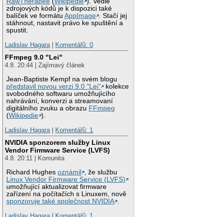
RawTherapee
(
Wikipedie
). Vedle
zdrojových kódů je k dispozici také
balíček ve formátu
AppImage
. Stačí jej
stáhnout, nastavit právo ke spuštění a
spustit.
Ladislav Hagara
|
Komentářů: 0
FFmpeg 9.0 "Lei"
4.8. 20:44 | Zajímavý článek
Jean-Baptiste Kempf na svém blogu
představil novou verzi 9.0 "Lei"
kolekce
svobodného softwaru umožňujícího
nahrávání, konverzi a streamovaní
digitálního zvuku a obrazu
FFmpeg
(
Wikipedie
).
Ladislav Hagara
|
Komentářů: 1
NVIDIA sponzorem služby Linux
Vendor Firmware Service (LVFS)
4.8. 20:11 | Komunita
Richard Hughes
oznámil
, že službu
Linux Vendor Firmware Service (LVFS)
umožňující aktualizovat firmware
zařízení na počítačích s Linuxem, nově
sponzoruje také společnost NVIDIA
.
Ladislav Hagara
|
Komentářů: 1