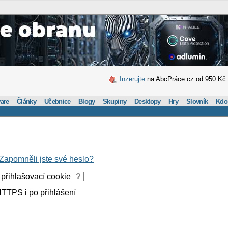
Inzerujte
na AbcPráce.cz od 950 Kč
are
Články
Učebnice
Blogy
Skupiny
Desktopy
Hry
Slovník
Kdo
Zapomněli jste své heslo?
přihlašovací cookie
?
TTPS i po přihlášení