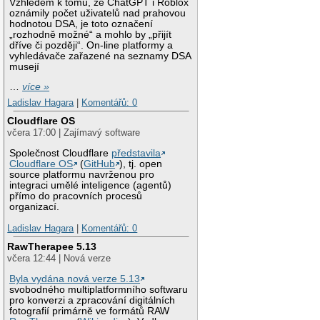
Vzhledem k tomu, že ChatGPT i Roblox
oznámily počet uživatelů nad prahovou
hodnotou DSA, je toto označení
„rozhodně možné“ a mohlo by „přijít
dříve či později“. On-line platformy a
vyhledávače zařazené na seznamy DSA
musejí
…
více »
Ladislav Hagara
|
Komentářů: 0
Cloudflare OS
včera 17:00 | Zajímavý software
Společnost Cloudflare
představila
Cloudflare OS
(
GitHub
), tj. open
source platformu navrženou pro
integraci umělé inteligence (agentů)
přímo do pracovních procesů
organizací.
Ladislav Hagara
|
Komentářů: 0
RawTherapee 5.13
včera 12:44 | Nová verze
Byla vydána nová verze 5.13
svobodného multiplatformního softwaru
pro konverzi a zpracování digitálních
fotografií primárně ve formátů RAW