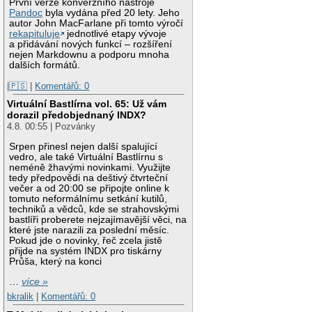
První verze konverzního nástroje
Pandoc
byla vydána před 20 lety. Jeho
autor John MacFarlane při tomto výročí
rekapituluje
jednotlivé etapy vývoje
a přidávání nových funkcí – rozšíření
nejen Markdownu a podporu mnoha
dalších formátů.
|🇵🇸
|
Komentářů: 0
Virtuální Bastlírna vol. 65: Už vám
dorazil předobjednaný INDX?
4.8. 00:55 | Pozvánky
Srpen přinesl nejen další spalující
vedro, ale také Virtuální Bastlírnu s
neméně žhavými novinkami. Využijte
tedy předpovědi na deštivý čtvrteční
večer a od 20:00 se připojte online k
tomuto neformálnímu setkání kutilů,
techniků a vědců, kde se strahovskými
bastlíři proberete nejzajímavější věci, na
které jste narazili za poslední měsíc.
Pokud jde o novinky, řeč zcela jistě
přijde na systém INDX pro tiskárny
Průša, který na konci
…
více »
bkralik
|
Komentářů: 0