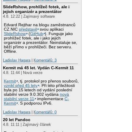
SlideRshow, prohlížeč fotek, ale i
jejich organizér a prezentátor
4.8. 12:22 | Zajímavý software
Edvard Rejthar na blogu zaměstnanců
CZ.NIC
představil
svou aplikaci
SlideRshow
(
GitHub
). Funguje jako
prohlížeč fotek, ale i jako jejich
organizér a prezentátor. Neinstaluje se,
běží přímo v prohlížeči. Bez serveru.
Offline.
Ladislav Hagara
|
Komentářů: 3
Kermit má 45 let. Vydán C-Kermit 11
4.8. 11:44 | Nová verze
Kermit
, tj. protokol pro přenos souborů,
vznikl před 45 lety
. Při této příležitosti
byla po 15 letech od vydání poslední
stabilní verze 9.0.302 vydána
nová
stabilní verze 11
implementace
C-
Kermit
. S podporou IPv6.
Ladislav Hagara
|
Komentářů: 0
20 let Pandoc
4.8. 11:11 | Zajímavý článek