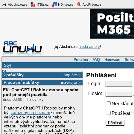
AbcLinuxu.cz
ITBiz.cz
HDmag.cz
AbcPráce.cz
AbcLinuxu
hledá autory
!
Poradna
FAQ
Hardware
Softw
Styl
×
Přihlášení
Zprávičky
napište »
Pracovní nabídky
inzerujte »
Login:
EK: ChatGPT i Roblox mohou spadat
Heslo:
pod přísnější pravidla
dnes 08:00 | IT novinky
Neukládat 
Platformy ChatGPT i Roblox by mohly
být
zařazeny na seznam
mimořádně
Používat H
velkých on-line platforem nebo
internetových vyhledávačů, na něž se
vztahují zvláštní podmínky podle
nařízení o digitálních službách (DSA).