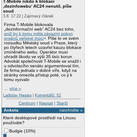
T-Mobile nikdo k blokaci
‚dezinfowebu‘ AC24 nenutil, píše
soud
3.8. 17:22 | Zajímavý článek
Firma T-Mobile blokovala
„dezinformační web“ AC24 bez toho,
aniž by k tomu měla závazný pokyn
orgánů veřejné moci
. Píše to ve svém
rozsudku Městský soud v Praze, který
po čtyřech letech uzavřel kauzu blokace
zmíněného webu. Operátor musí
uhradit škodu ve výši 35 tisíc korun.
Advokát společnosti T-Mobile se snažil i
u odvolacího senátu argumentovat tím,
že firma jednala v dobré víře, když na
stránky omezila přístup poté, co ji k
tomu vyzvalo
…
více »
Ladislav Hagara
|
Komentářů: 52
Centrum
|
Napsat
|
Starší
Anketa
navrhněte »
Které desktopové prostředí na Linuxu
používáte?
Budgie
(
10%
)