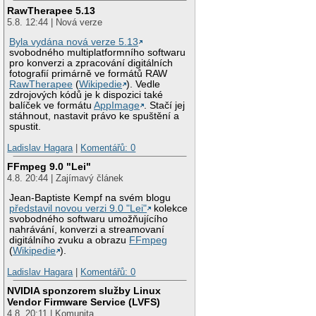
RawTherapee 5.13
5.8. 12:44 | Nová verze
Byla vydána nová verze 5.13
svobodného multiplatformního softwaru
pro konverzi a zpracování digitálních
fotografií primárně ve formátů RAW
RawTherapee
(
Wikipedie
). Vedle
zdrojových kódů je k dispozici také
balíček ve formátu
AppImage
. Stačí jej
stáhnout, nastavit právo ke spuštění a
spustit.
Ladislav Hagara
|
Komentářů: 0
FFmpeg 9.0 "Lei"
4.8. 20:44 | Zajímavý článek
Jean-Baptiste Kempf na svém blogu
představil novou verzi 9.0 "Lei"
kolekce
svobodného softwaru umožňujícího
nahrávání, konverzi a streamovaní
digitálního zvuku a obrazu
FFmpeg
(
Wikipedie
).
Ladislav Hagara
|
Komentářů: 0
NVIDIA sponzorem služby Linux
Vendor Firmware Service (LVFS)
4.8. 20:11 | Komunita