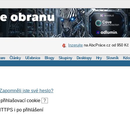
Inzerujte
na AbcPráce.cz od 950 Kč
are
Články
Učebnice
Blogy
Skupiny
Desktopy
Hry
Slovník
Kdo
Zapomněli jste své heslo?
přihlašovací cookie
?
TTPS i po přihlášení