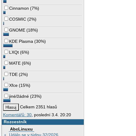
Cinnamon
(
7%
)
COSMIC
(
2%
)
GNOME
(
18%
)
KDE Plasma
(
30%
)
LXQt
(
6%
)
MATE
(
6%
)
TDE
(
2%
)
Xfce
(
15%
)
jiné/žádné
(
23%
)
Celkem 2351 hlasů
Komentářů: 30
, poslední 3.4. 20:20
Rozcestník
AbcLinuxu
Událo se v týdnu 32/2026