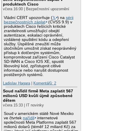
produktech Cisco
včera 16:00 | Bezpečnostní upozornění
Vládní CERT upozorňuje (
𝕏
) na
sérii
bezpečnostních záplat
(CVSS 9.9) v
produktech Cisco řešících kritické
zranitelnosti umožňující obejití
autentizace, eskalaci oprávnění,
vzdálené spuštění kódu a odepření
služby. Úspěšné zneužití může
útočníkům umožnit získat neoprávněný
přístup k dotčeným systémům,
kompromitovat zařízení Cisco Catalyst
SD-WAN a Cisco IOS XE, spustit
libovolný kód, zpřístupnit citlivé
informace nebo narušit dostupnost
postižených systémů.
Ladislav Hagara
|
Komentářů: 2
Soud nařídil firmě Meta zaplatit 567
milionů USD kvůli újmě způsobené
dětem
včera 15:33 | IT novinky
Soud v americkém státě Nové Mexiko
ve čtvrtek
nařídil
internetové
společnosti Meta Platforms zaplatit 567
milionů dolarů (téměř 12 miliard Kč) za