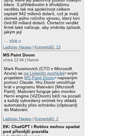
újmy, které její platformy působí mladým
lidem. S přihlédnutím k dřívějšímu
verdiktu tak má společnost celkem
zaplatit 942 milionů dolarů, což je malý
zlomek jejího ročního výnosu, který loni
činil 60 miliard dolarů. Čtvrteční verdikt
firmě také nařizuje, aby změnila způsob,
jakým její
…
více »
Ladislav Hagara
|
Komentářů: 13
MS Paint Doom
včera 12:44 | Humor
Mark Russinovich (CTO v Microsoft
Azure) se
na LinkedIn pochlubil
svým
projektem
MS Paint Doom
napsaným
pomocí Claude. Hru Doom umožňuje
hrát v programu Malování (Microsoft
Paint). Malování funguje jako monitor.
Herní engine (ViZDoom) běží na pozadí
a každý vykreslený snímek hry vkládá
automaticky přes schránku (clipboard)
do Malování.
Ladislav Hagara
|
Komentářů: 2
EK: ChatGPT i Roblox mohou spadat
pod přísnější pravidla