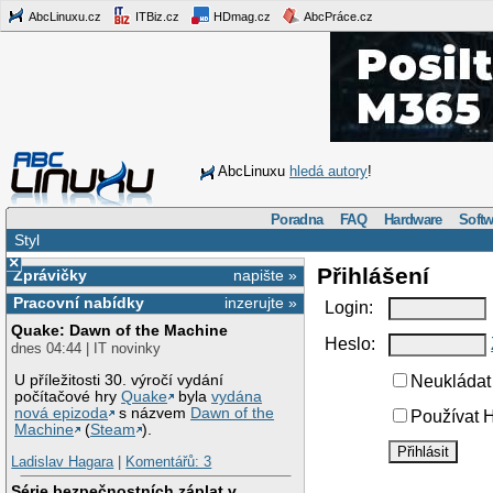
AbcLinuxu.cz
ITBiz.cz
HDmag.cz
AbcPráce.cz
AbcLinuxu
hledá autory
!
Poradna
FAQ
Hardware
Softw
Styl
×
Přihlášení
Zprávičky
napište »
Pracovní nabídky
inzerujte »
Login:
Quake: Dawn of the Machine
Heslo:
dnes 04:44 | IT novinky
U příležitosti 30. výročí vydání
Neukládat 
počítačové hry
Quake
byla
vydána
nová epizoda
s názvem
Dawn of the
Používat H
Machine
(
Steam
).
Ladislav Hagara
|
Komentářů: 3
Série bezpečnostních záplat v