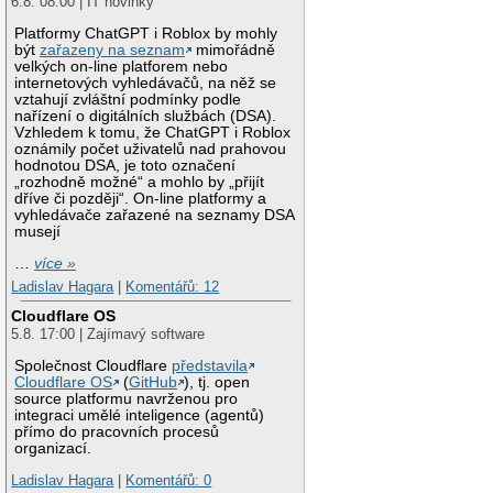
6.8. 08:00 | IT novinky
Platformy ChatGPT i Roblox by mohly
být
zařazeny na seznam
mimořádně
velkých on-line platforem nebo
internetových vyhledávačů, na něž se
vztahují zvláštní podmínky podle
nařízení o digitálních službách (DSA).
Vzhledem k tomu, že ChatGPT i Roblox
oznámily počet uživatelů nad prahovou
hodnotou DSA, je toto označení
„rozhodně možné“ a mohlo by „přijít
dříve či později“. On-line platformy a
vyhledávače zařazené na seznamy DSA
musejí
…
více »
Ladislav Hagara
|
Komentářů: 12
Cloudflare OS
5.8. 17:00 | Zajímavý software
Společnost Cloudflare
představila
Cloudflare OS
(
GitHub
), tj. open
source platformu navrženou pro
integraci umělé inteligence (agentů)
přímo do pracovních procesů
organizací.
Ladislav Hagara
|
Komentářů: 0