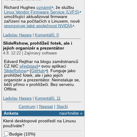
Richard Hughes
oznámil
, že službu
Linux Vendor Firmware Service (LVFS)
umožňující aktualizovat firmware
zařízení na počítačích s Linuxem, nově
sponzoruje také společnost NVIDIA
.
Ladislav Hagara
|
Komentářů: 0
SlideRshow, prohlížeč fotek, ale i
jejich organizér a prezentátor
4.8. 12:22 | Zajímavý software
Edvard Rejthar na blogu zaměstnanců
CZ.NIC
představil
svou aplikaci
SlideRshow
(
GitHub
). Funguje jako
prohlížeč fotek, ale i jako jejich
organizér a prezentátor. Neinstaluje se,
běží přímo v prohlížeči. Bez serveru.
Offline.
Ladislav Hagara
|
Komentářů: 11
Centrum
|
Napsat
|
Starší
Anketa
navrhněte »
Které desktopové prostředí na Linuxu
používáte?
Budgie
(
10%
)