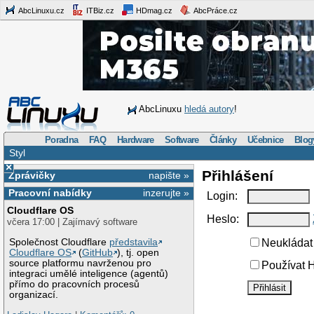
AbcLinuxu.cz
ITBiz.cz
HDmag.cz
AbcPráce.cz
AbcLinuxu
hledá autory
!
Poradna
FAQ
Hardware
Software
Články
Učebnice
Blog
Styl
×
Přihlášení
Zprávičky
napište »
Pracovní nabídky
inzerujte »
Login:
Cloudflare OS
Heslo:
včera 17:00 | Zajímavý software
Společnost Cloudflare
představila
Neukládat 
Cloudflare OS
(
GitHub
), tj. open
source platformu navrženou pro
Používat H
integraci umělé inteligence (agentů)
přímo do pracovních procesů
organizací.