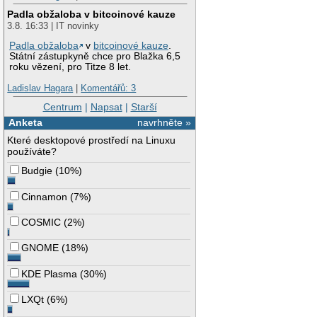
Padla obžaloba v bitcoinové kauze
3.8. 16:33 | IT novinky
Padla obžaloba
v
bitcoinové kauze
.
Státní zástupkyně chce pro Blažka 6,5
roku vězení, pro Titze 8 let.
Ladislav Hagara
|
Komentářů: 3
Centrum
|
Napsat
|
Starší
Anketa
navrhněte »
Které desktopové prostředí na Linuxu
používáte?
Budgie
(
10%
)
Cinnamon
(
7%
)
COSMIC
(
2%
)
GNOME
(
18%
)
KDE Plasma
(
30%
)
LXQt
(
6%
)