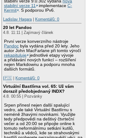
stabilní verze 9.0.302 vydána
nová
stabilní verze 11
implementace
C-
Kermit
. S podporou IPv6.
Ladislav Hagara
|
Komentářů: 0
20 let Pandoc
4.8. 11:11 | Zajímavý článek
První verze konverzního nástroje
Pandoc
byla vydána před 20 lety. Jeho
autor John MacFarlane při tomto výročí
rekapituluje
jednotlivé etapy vývoje
a přidávání nových funkcí – rozšíření
nejen Markdownu a podporu mnoha
dalších formátů.
|🇵🇸
|
Komentářů: 0
Virtuální Bastlírna vol. 65: Už vám
dorazil předobjednaný INDX?
4.8. 00:55 | Pozvánky
Srpen přinesl nejen další spalující
vedro, ale také Virtuální Bastlírnu s
neméně žhavými novinkami. Využijte
tedy předpovědi na deštivý čtvrteční
večer a od 20:00 se připojte online k
tomuto neformálnímu setkání kutilů,
techniků a vědců, kde se strahovskými
bastlíři proberete nejzajímavější věci, na