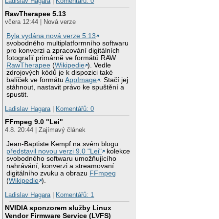
Ladislav Hagara
|
Komentářů: 0
RawTherapee 5.13
včera 12:44 | Nová verze
Byla vydána nová verze 5.13
svobodného multiplatformního softwaru
pro konverzi a zpracování digitálních
fotografií primárně ve formátů RAW
RawTherapee
(
Wikipedie
). Vedle
zdrojových kódů je k dispozici také
balíček ve formátu
AppImage
. Stačí jej
stáhnout, nastavit právo ke spuštění a
spustit.
Ladislav Hagara
|
Komentářů: 0
FFmpeg 9.0 "Lei"
4.8. 20:44 | Zajímavý článek
Jean-Baptiste Kempf na svém blogu
představil novou verzi 9.0 "Lei"
kolekce
svobodného softwaru umožňujícího
nahrávání, konverzi a streamovaní
digitálního zvuku a obrazu
FFmpeg
(
Wikipedie
).
Ladislav Hagara
|
Komentářů: 1
NVIDIA sponzorem služby Linux
Vendor Firmware Service (LVFS)