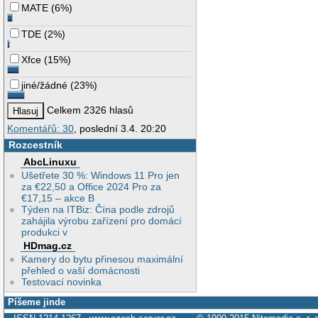
MATE
(
6%
)
TDE
(
2%
)
Xfce
(
15%
)
jiné/žádné
(
23%
)
Celkem 2326 hlasů
Komentářů: 30
, poslední 3.4. 20:20
Rozcestník
AbcLinuxu
Ušetřete 30 %: Windows 11 Pro jen
za €22,50 a Office 2024 Pro za
€17,15 – akce B
Týden na ITBiz: Čína podle zdrojů
zahájila výrobu zařízení pro domácí
produkci v
HDmag.cz
Kamery do bytu přinesou maximální
přehled o vaší domácnosti
Testovací novinka
Píšeme jinde