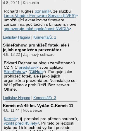
4.8. 20:11 | Komunita
Richard Hughes
oznámil
, že službu
Linux Vendor Firmware Service (LVFS)
umožňující aktualizovat firmware
zařízení na počítačích s Linuxem, nově
sponzoruje také společnost NVIDIA
.
Ladislav Hagara
|
Komentářů: 1
SlideRshow, prohlížeč fotek, ale i
jejich organizér a prezentátor
4.8. 12:22 | Zajímavý software
Edvard Rejthar na blogu zaměstnanců
CZ.NIC
představil
svou aplikaci
SlideRshow
(
GitHub
). Funguje jako
prohlížeč fotek, ale i jako jejich
organizér a prezentátor. Neinstaluje se,
běží přímo v prohlížeči. Bez serveru.
Offline.
Ladislav Hagara
|
Komentářů: 3
Kermit má 45 let. Vydán C-Kermit 11
4.8. 11:44 | Nová verze
Kermit
, tj. protokol pro přenos souborů,
vznikl před 45 lety
. Při této příležitosti
byla po 15 letech od vydání poslední