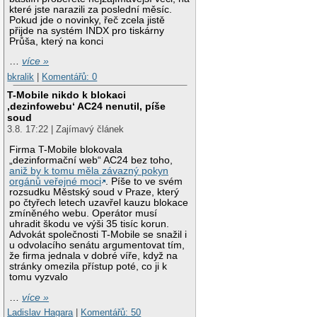
které jste narazili za poslední měsíc.
Pokud jde o novinky, řeč zcela jistě
přijde na systém INDX pro tiskárny
Průša, který na konci
…
více »
bkralik
|
Komentářů: 0
T-Mobile nikdo k blokaci
‚dezinfowebu‘ AC24 nenutil, píše
soud
3.8. 17:22 | Zajímavý článek
Firma T-Mobile blokovala
„dezinformační web“ AC24 bez toho,
aniž by k tomu měla závazný pokyn
orgánů veřejné moci
. Píše to ve svém
rozsudku Městský soud v Praze, který
po čtyřech letech uzavřel kauzu blokace
zmíněného webu. Operátor musí
uhradit škodu ve výši 35 tisíc korun.
Advokát společnosti T-Mobile se snažil i
u odvolacího senátu argumentovat tím,
že firma jednala v dobré víře, když na
stránky omezila přístup poté, co ji k
tomu vyzvalo
…
více »
Ladislav Hagara
|
Komentářů: 50