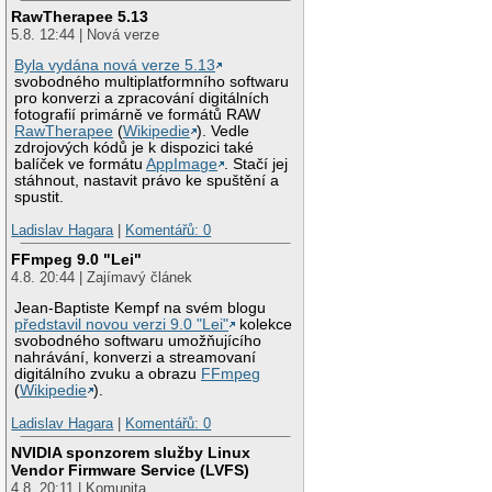
RawTherapee 5.13
5.8. 12:44 | Nová verze
Byla vydána nová verze 5.13
svobodného multiplatformního softwaru
pro konverzi a zpracování digitálních
fotografií primárně ve formátů RAW
RawTherapee
(
Wikipedie
). Vedle
zdrojových kódů je k dispozici také
balíček ve formátu
AppImage
. Stačí jej
stáhnout, nastavit právo ke spuštění a
spustit.
Ladislav Hagara
|
Komentářů: 0
FFmpeg 9.0 "Lei"
4.8. 20:44 | Zajímavý článek
Jean-Baptiste Kempf na svém blogu
představil novou verzi 9.0 "Lei"
kolekce
svobodného softwaru umožňujícího
nahrávání, konverzi a streamovaní
digitálního zvuku a obrazu
FFmpeg
(
Wikipedie
).
Ladislav Hagara
|
Komentářů: 0
NVIDIA sponzorem služby Linux
Vendor Firmware Service (LVFS)
4.8. 20:11 | Komunita