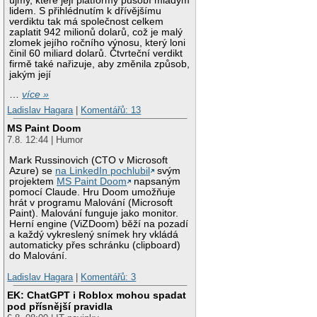
újmy, které její platformy působí mladým
lidem. S přihlédnutím k dřívějšímu
verdiktu tak má společnost celkem
zaplatit 942 milionů dolarů, což je malý
zlomek jejího ročního výnosu, který loni
činil 60 miliard dolarů. Čtvrteční verdikt
firmě také nařizuje, aby změnila způsob,
jakým její
…
více »
Ladislav Hagara
|
Komentářů: 13
MS Paint Doom
7.8. 12:44 | Humor
Mark Russinovich (CTO v Microsoft
Azure) se
na LinkedIn pochlubil
svým
projektem
MS Paint Doom
napsaným
pomocí Claude. Hru Doom umožňuje
hrát v programu Malování (Microsoft
Paint). Malování funguje jako monitor.
Herní engine (ViZDoom) běží na pozadí
a každý vykreslený snímek hry vkládá
automaticky přes schránku (clipboard)
do Malování.
Ladislav Hagara
|
Komentářů: 3
EK: ChatGPT i Roblox mohou spadat
pod přísnější pravidla