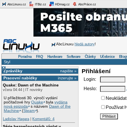
AbcLinuxu.cz
ITBiz.cz
HDmag.cz
AbcPráce.cz
AbcLinuxu
hledá autory
!
Poradna
FAQ
Hardware
Software
Články
Učebnice
Blog
Styl
×
Přihlášení
Zprávičky
napište »
Pracovní nabídky
inzerujte »
Login:
Quake: Dawn of the Machine
Heslo:
včera 04:44 | IT novinky
U příležitosti 30. výročí vydání
Neukládat 
počítačové hry
Quake
byla
vydána
nová epizoda
s názvem
Dawn of the
Používat H
Machine
(
Steam
).
Ladislav Hagara
|
Komentářů: 4
Série bezpečnostních záplat v