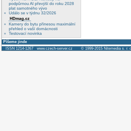
podpůrnou AI převýší do roku 2028
plat samotného vývo
Událo se v týdnu 32/2026
HDmag.cz
Kamery do bytu přinesou maximální
přehled o vaší domácnosti
Testovací novinka
Píšeme jinde
ISSN 1214-1267
www.czech-server.cz
© 1999-2015
Nitemedia s. r. 