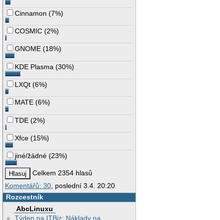
Cinnamon
(
7%
)
COSMIC
(
2%
)
GNOME
(
18%
)
KDE Plasma
(
30%
)
LXQt
(
6%
)
MATE
(
6%
)
TDE
(
2%
)
Xfce
(
15%
)
jiné/žádné
(
23%
)
Celkem 2354 hlasů
Komentářů: 30
, poslední 3.4. 20:20
Rozcestník
AbcLinuxu
Týden na ITBiz: Náklady na