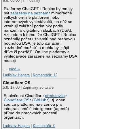
6.8. 08:00 | IT novinky
Platformy ChatGPT i Roblox by mohly
být
zařazeny na seznam
mimořádně
velkých on-line platforem nebo
internetových vyhledávačů, na něž se
vztahují zvláštní podmínky podle
nařízení o digitálních službách (DSA).
Vzhledem k tomu, že ChatGPT i Roblox
oznámily počet uživatelů nad prahovou
hodnotou DSA, je toto označení
„rozhodně možné“ a mohlo by „přijít
dříve či později“. On-line platformy a
vyhledávače zařazené na seznamy DSA
musejí
…
více »
Ladislav Hagara
|
Komentářů: 12
Cloudflare OS
5.8. 17:00 | Zajímavý software
Společnost Cloudflare
představila
Cloudflare OS
(
GitHub
), tj. open
source platformu navrženou pro
integraci umělé inteligence (agentů)
přímo do pracovních procesů
organizací.
Ladislav Hagara
|
Komentářů: 0