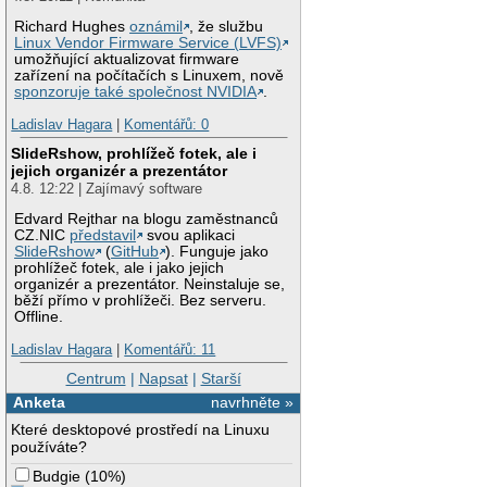
Richard Hughes
oznámil
, že službu
Linux Vendor Firmware Service (LVFS)
umožňující aktualizovat firmware
zařízení na počítačích s Linuxem, nově
sponzoruje také společnost NVIDIA
.
Ladislav Hagara
|
Komentářů: 0
SlideRshow, prohlížeč fotek, ale i
jejich organizér a prezentátor
4.8. 12:22 | Zajímavý software
Edvard Rejthar na blogu zaměstnanců
CZ.NIC
představil
svou aplikaci
SlideRshow
(
GitHub
). Funguje jako
prohlížeč fotek, ale i jako jejich
organizér a prezentátor. Neinstaluje se,
běží přímo v prohlížeči. Bez serveru.
Offline.
Ladislav Hagara
|
Komentářů: 11
Centrum
|
Napsat
|
Starší
Anketa
navrhněte »
Které desktopové prostředí na Linuxu
používáte?
Budgie
(
10%
)