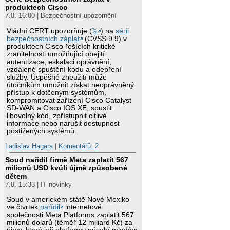
produktech Cisco
7.8. 16:00 | Bezpečnostní upozornění
Vládní CERT upozorňuje (
𝕏
) na
sérii
bezpečnostních záplat
(CVSS 9.9) v
produktech Cisco řešících kritické
zranitelnosti umožňující obejití
autentizace, eskalaci oprávnění,
vzdálené spuštění kódu a odepření
služby. Úspěšné zneužití může
útočníkům umožnit získat neoprávněný
přístup k dotčeným systémům,
kompromitovat zařízení Cisco Catalyst
SD-WAN a Cisco IOS XE, spustit
libovolný kód, zpřístupnit citlivé
informace nebo narušit dostupnost
postižených systémů.
Ladislav Hagara
|
Komentářů: 2
Soud nařídil firmě Meta zaplatit 567
milionů USD kvůli újmě způsobené
dětem
7.8. 15:33 | IT novinky
Soud v americkém státě Nové Mexiko
ve čtvrtek
nařídil
internetové
společnosti Meta Platforms zaplatit 567
milionů dolarů (téměř 12 miliard Kč) za