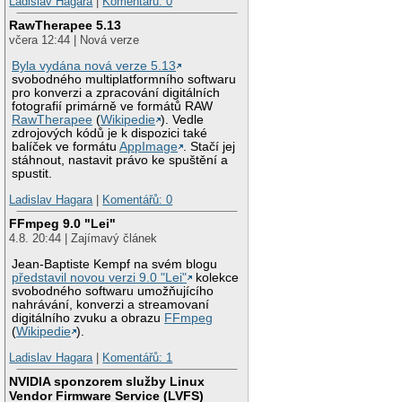
Ladislav Hagara
|
Komentářů: 0
RawTherapee 5.13
včera 12:44 | Nová verze
Byla vydána nová verze 5.13
svobodného multiplatformního softwaru
pro konverzi a zpracování digitálních
fotografií primárně ve formátů RAW
RawTherapee
(
Wikipedie
). Vedle
zdrojových kódů je k dispozici také
balíček ve formátu
AppImage
. Stačí jej
stáhnout, nastavit právo ke spuštění a
spustit.
Ladislav Hagara
|
Komentářů: 0
FFmpeg 9.0 "Lei"
4.8. 20:44 | Zajímavý článek
Jean-Baptiste Kempf na svém blogu
představil novou verzi 9.0 "Lei"
kolekce
svobodného softwaru umožňujícího
nahrávání, konverzi a streamovaní
digitálního zvuku a obrazu
FFmpeg
(
Wikipedie
).
Ladislav Hagara
|
Komentářů: 1
NVIDIA sponzorem služby Linux
Vendor Firmware Service (LVFS)