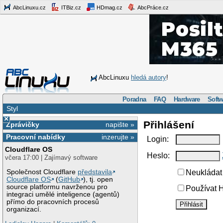
AbcLinuxu.cz
ITBiz.cz
HDmag.cz
AbcPráce.cz
AbcLinuxu
hledá autory
!
Poradna
FAQ
Hardware
Softw
Styl
×
Přihlášení
Zprávičky
napište »
Pracovní nabídky
inzerujte »
Login:
Cloudflare OS
Heslo:
včera 17:00 | Zajímavý software
Společnost Cloudflare
představila
Neukládat 
Cloudflare OS
(
GitHub
), tj. open
source platformu navrženou pro
Používat H
integraci umělé inteligence (agentů)
přímo do pracovních procesů
organizací.