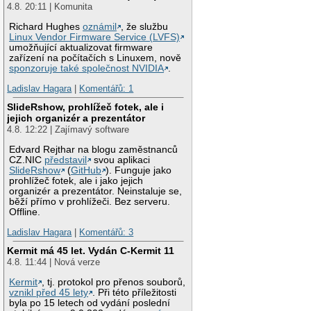
4.8. 20:11 | Komunita
Richard Hughes
oznámil
, že službu
Linux Vendor Firmware Service (LVFS)
umožňující aktualizovat firmware
zařízení na počítačích s Linuxem, nově
sponzoruje také společnost NVIDIA
.
Ladislav Hagara
|
Komentářů: 1
SlideRshow, prohlížeč fotek, ale i
jejich organizér a prezentátor
4.8. 12:22 | Zajímavý software
Edvard Rejthar na blogu zaměstnanců
CZ.NIC
představil
svou aplikaci
SlideRshow
(
GitHub
). Funguje jako
prohlížeč fotek, ale i jako jejich
organizér a prezentátor. Neinstaluje se,
běží přímo v prohlížeči. Bez serveru.
Offline.
Ladislav Hagara
|
Komentářů: 3
Kermit má 45 let. Vydán C-Kermit 11
4.8. 11:44 | Nová verze
Kermit
, tj. protokol pro přenos souborů,
vznikl před 45 lety
. Při této příležitosti
byla po 15 letech od vydání poslední