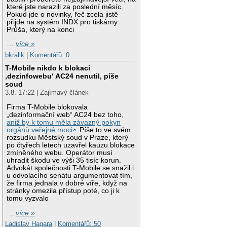
které jste narazili za poslední měsíc.
Pokud jde o novinky, řeč zcela jistě
přijde na systém INDX pro tiskárny
Průša, který na konci
…
více »
bkralik
|
Komentářů: 0
T-Mobile nikdo k blokaci
‚dezinfowebu‘ AC24 nenutil, píše
soud
3.8. 17:22 | Zajímavý článek
Firma T-Mobile blokovala
„dezinformační web“ AC24 bez toho,
aniž by k tomu měla závazný pokyn
orgánů veřejné moci
. Píše to ve svém
rozsudku Městský soud v Praze, který
po čtyřech letech uzavřel kauzu blokace
zmíněného webu. Operátor musí
uhradit škodu ve výši 35 tisíc korun.
Advokát společnosti T-Mobile se snažil i
u odvolacího senátu argumentovat tím,
že firma jednala v dobré víře, když na
stránky omezila přístup poté, co ji k
tomu vyzvalo
…
více »
Ladislav Hagara
|
Komentářů: 50