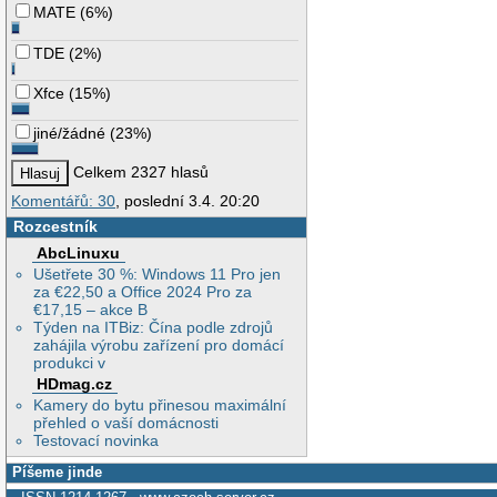
MATE
(
6%
)
TDE
(
2%
)
Xfce
(
15%
)
jiné/žádné
(
23%
)
Celkem 2327 hlasů
Komentářů: 30
, poslední 3.4. 20:20
Rozcestník
AbcLinuxu
Ušetřete 30 %: Windows 11 Pro jen
za €22,50 a Office 2024 Pro za
€17,15 – akce B
Týden na ITBiz: Čína podle zdrojů
zahájila výrobu zařízení pro domácí
produkci v
HDmag.cz
Kamery do bytu přinesou maximální
přehled o vaší domácnosti
Testovací novinka
Píšeme jinde