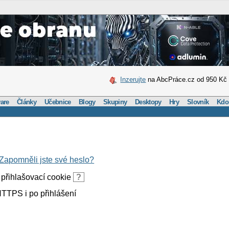
Inzerujte
na AbcPráce.cz od 950 Kč
are
Články
Učebnice
Blogy
Skupiny
Desktopy
Hry
Slovník
Kdo
Zapomněli jste své heslo?
přihlašovací cookie
?
TTPS i po přihlášení