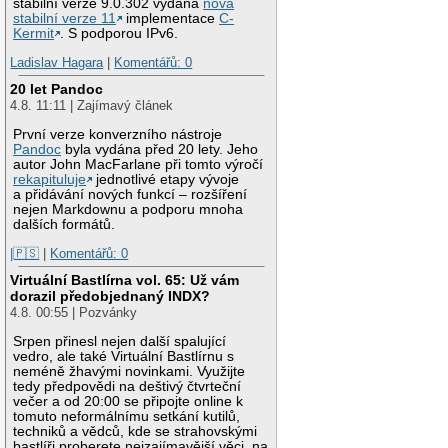
stabilní verze 9.0.302 vydána
nová
stabilní verze 11
implementace
C-
Kermit
. S podporou IPv6.
Ladislav Hagara
|
Komentářů: 0
20 let Pandoc
4.8. 11:11 | Zajímavý článek
První verze konverzního nástroje
Pandoc
byla vydána před 20 lety. Jeho
autor John MacFarlane při tomto výročí
rekapituluje
jednotlivé etapy vývoje
a přidávání nových funkcí – rozšíření
nejen Markdownu a podporu mnoha
dalších formátů.
|🇵🇸
|
Komentářů: 0
Virtuální Bastlírna vol. 65: Už vám
dorazil předobjednaný INDX?
4.8. 00:55 | Pozvánky
Srpen přinesl nejen další spalující
vedro, ale také Virtuální Bastlírnu s
neméně žhavými novinkami. Využijte
tedy předpovědi na deštivý čtvrteční
večer a od 20:00 se připojte online k
tomuto neformálnímu setkání kutilů,
techniků a vědců, kde se strahovskými
bastlíři proberete nejzajímavější věci, na