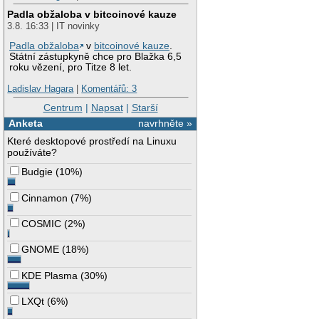
Padla obžaloba v bitcoinové kauze
3.8. 16:33 | IT novinky
Padla obžaloba
v
bitcoinové kauze
.
Státní zástupkyně chce pro Blažka 6,5
roku vězení, pro Titze 8 let.
Ladislav Hagara
|
Komentářů: 3
Centrum
|
Napsat
|
Starší
Anketa
navrhněte »
Které desktopové prostředí na Linuxu
používáte?
Budgie
(
10%
)
Cinnamon
(
7%
)
COSMIC
(
2%
)
GNOME
(
18%
)
KDE Plasma
(
30%
)
LXQt
(
6%
)