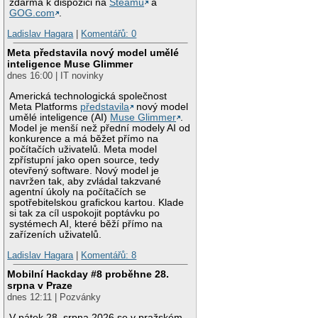
zdarma k dispozici na
Steamu
a
GOG.com
.
Ladislav Hagara
|
Komentářů: 0
Meta představila nový model umělé
inteligence Muse Glimmer
dnes 16:00 | IT novinky
Americká technologická společnost
Meta Platforms
představila
nový model
umělé inteligence (AI)
Muse Glimmer
.
Model je menší než přední modely AI od
konkurence a má běžet přímo na
počítačích uživatelů. Meta model
zpřístupní jako open source, tedy
otevřený software. Nový model je
navržen tak, aby zvládal takzvané
agentní úkoly na počítačích se
spotřebitelskou grafickou kartou. Klade
si tak za cíl uspokojit poptávku po
systémech AI, které běží přímo na
zařízeních uživatelů.
Ladislav Hagara
|
Komentářů: 8
Mobilní Hackday #8 proběhne 28.
srpna v Praze
dnes 12:11 | Pozvánky
V pátek 28. srpna 2026 se v pražském