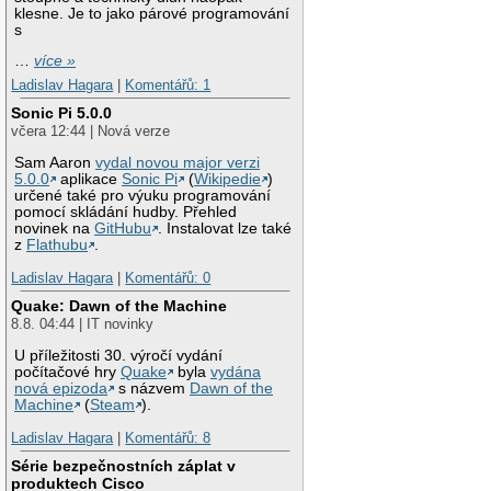
klesne. Je to jako párové programování
s
…
více »
Ladislav Hagara
|
Komentářů: 1
Sonic Pi 5.0.0
včera 12:44 | Nová verze
Sam Aaron
vydal novou major verzi
5.0.0
aplikace
Sonic Pi
(
Wikipedie
)
určené také pro výuku programování
pomocí skládání hudby. Přehled
novinek na
GitHubu
. Instalovat lze také
z
Flathubu
.
Ladislav Hagara
|
Komentářů: 0
Quake: Dawn of the Machine
8.8. 04:44 | IT novinky
U příležitosti 30. výročí vydání
počítačové hry
Quake
byla
vydána
nová epizoda
s názvem
Dawn of the
Machine
(
Steam
).
Ladislav Hagara
|
Komentářů: 8
Série bezpečnostních záplat v
produktech Cisco