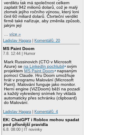
verdiktu tak má společnost celkem
zaplatit 942 milionů dolarů, což je malý
zlomek jejího ročního výnosu, který loni
činil 60 miliard dolarů. Čtvrteční verdikt
firmě také nařizuje, aby změnila způsob,
jakým její
…
více »
Ladislav Hagara
|
Komentářů: 20
MS Paint Doom
7.8. 12:44 | Humor
Mark Russinovich (CTO v Microsoft
Azure) se
na LinkedIn pochlubil
svým
projektem
MS Paint Doom
napsaným
pomocí Claude. Hru Doom umožňuje
hrát v programu Malování (Microsoft
Paint). Malování funguje jako monitor.
Herní engine (ViZDoom) běží na pozadí
a každý vykreslený snímek hry vkládá
automaticky přes schránku (clipboard)
do Malování.
Ladislav Hagara
|
Komentářů: 4
EK: ChatGPT i Roblox mohou spadat
pod přísnější pravidla
6.8. 08:00 | IT novinky