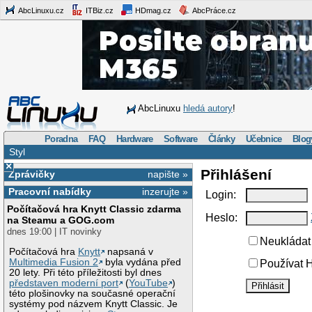
AbcLinuxu.cz
ITBiz.cz
HDmag.cz
AbcPráce.cz
AbcLinuxu
hledá autory
!
Poradna
FAQ
Hardware
Software
Články
Učebnice
Blog
Styl
×
Přihlášení
Zprávičky
napište »
Pracovní nabídky
inzerujte »
Login:
Počítačová hra Knytt Classic zdarma
Heslo:
na Steamu a GOG.com
dnes 19:00 | IT novinky
Neukládat 
Počítačová hra
Knytt
napsaná v
Multimedia Fusion 2
byla vydána před
Používat H
20 lety. Při této příležitosti byl dnes
představen moderní port
(
YouTube
)
této plošinovky na současné operační
systémy pod názvem Knytt Classic. Je