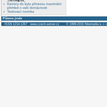
Kamery do bytu přinesou maximální
přehled o vaší domácnosti
Testovací novinka
Píšeme jinde
ISSN 1214-1267
www.czech-server.cz
© 1999-2015
Nitemedia s. r. 