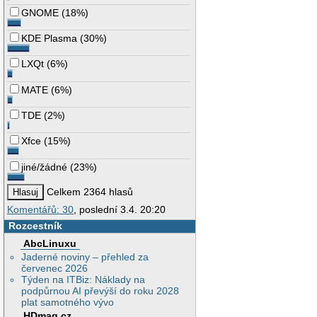
GNOME
(
18%
)
KDE Plasma
(
30%
)
LXQt
(
6%
)
MATE
(
6%
)
TDE
(
2%
)
Xfce
(
15%
)
jiné/žádné
(
23%
)
Celkem 2364 hlasů
Komentářů: 30
, poslední 3.4. 20:20
Rozcestník
AbcLinuxu
Jaderné noviny – přehled za
červenec 2026
Týden na ITBiz: Náklady na
podpůrnou AI převýší do roku 2028
plat samotného vývo
HDmag.cz