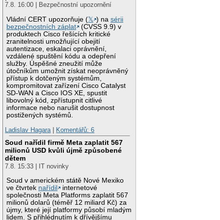
7.8. 16:00 | Bezpečnostní upozornění
Vládní CERT upozorňuje (
𝕏
) na
sérii
bezpečnostních záplat
(CVSS 9.9) v
produktech Cisco řešících kritické
zranitelnosti umožňující obejití
autentizace, eskalaci oprávnění,
vzdálené spuštění kódu a odepření
služby. Úspěšné zneužití může
útočníkům umožnit získat neoprávněný
přístup k dotčeným systémům,
kompromitovat zařízení Cisco Catalyst
SD-WAN a Cisco IOS XE, spustit
libovolný kód, zpřístupnit citlivé
informace nebo narušit dostupnost
postižených systémů.
Ladislav Hagara
|
Komentářů: 6
Soud nařídil firmě Meta zaplatit 567
milionů USD kvůli újmě způsobené
dětem
7.8. 15:33 | IT novinky
Soud v americkém státě Nové Mexiko
ve čtvrtek
nařídil
internetové
společnosti Meta Platforms zaplatit 567
milionů dolarů (téměř 12 miliard Kč) za
újmy, které její platformy působí mladým
lidem. S přihlédnutím k dřívějšímu