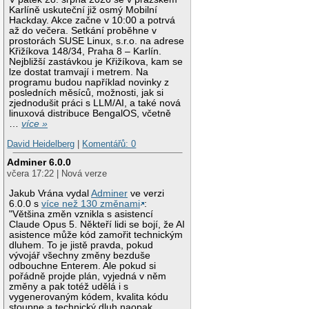
Karlíně uskuteční již osmý Mobilní
Hackday. Akce začne v 10:00 a potrvá
až do večera. Setkání proběhne v
prostorách SUSE Linux, s.r.o. na adrese
Křižíkova 148/34, Praha 8 – Karlín.
Nejbližší zastávkou je Křižíkova, kam se
lze dostat tramvají i metrem. Na
programu budou například novinky z
posledních měsíců, možnosti, jak si
zjednodušit práci s LLM/AI, a také nová
linuxová distribuce BengalOS, včetně
…
více »
David Heidelberg
|
Komentářů: 0
Adminer 6.0.0
včera 17:22 | Nová verze
Jakub Vrána vydal
Adminer
ve verzi
6.0.0 s
více než 130 změnami
:
"Většina změn vznikla s asistencí
Claude Opus 5. Někteří lidi se bojí, že AI
asistence může kód zamořit technickým
dluhem. To je jistě pravda, pokud
vývojář všechny změny bezduše
odbouchne Enterem. Ale pokud si
pořádně projde plán, vyjedná v něm
změny a pak totéž udělá i s
vygenerovaným kódem, kvalita kódu
stoupne a technický dluh naopak