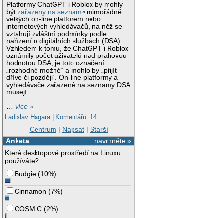
Platformy ChatGPT i Roblox by mohly
být
zařazeny na seznam
mimořádně
velkých on-line platforem nebo
internetových vyhledávačů, na něž se
vztahují zvláštní podmínky podle
nařízení o digitálních službách (DSA).
Vzhledem k tomu, že ChatGPT i Roblox
oznámily počet uživatelů nad prahovou
hodnotou DSA, je toto označení
„rozhodně možné“ a mohlo by „přijít
dříve či později“. On-line platformy a
vyhledávače zařazené na seznamy DSA
musejí
…
více »
Ladislav Hagara
|
Komentářů: 14
Centrum
|
Napsat
|
Starší
Anketa
navrhněte »
Které desktopové prostředí na Linuxu
používáte?
Budgie
(
10%
)
Cinnamon
(
7%
)
COSMIC
(
2%
)