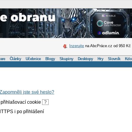
Inzerujte
na AbcPráce.cz od 950 Kč
are
Články
Učebnice
Blogy
Skupiny
Desktopy
Hry
Slovník
Kdo
Zapomněli jste své heslo?
přihlašovací cookie
?
TTPS i po přihlášení