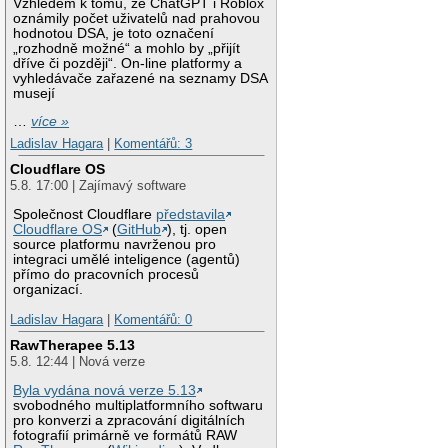
Vzhledem k tomu, že ChatGPT i Roblox
oznámily počet uživatelů nad prahovou
hodnotou DSA, je toto označení
„rozhodně možné“ a mohlo by „přijít
dříve či později“. On-line platformy a
vyhledávače zařazené na seznamy DSA
musejí
…
více »
Ladislav Hagara
|
Komentářů: 3
Cloudflare OS
5.8. 17:00 | Zajímavý software
Společnost Cloudflare
představila
Cloudflare OS
(
GitHub
), tj. open
source platformu navrženou pro
integraci umělé inteligence (agentů)
přímo do pracovních procesů
organizací.
Ladislav Hagara
|
Komentářů: 0
RawTherapee 5.13
5.8. 12:44 | Nová verze
Byla vydána nová verze 5.13
svobodného multiplatformního softwaru
pro konverzi a zpracování digitálních
fotografií primárně ve formátů RAW