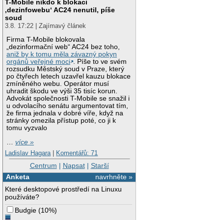
T-Mobile nikdo k blokaci
‚dezinfowebu‘ AC24 nenutil, píše
soud
3.8. 17:22 | Zajímavý článek
Firma T-Mobile blokovala
„dezinformační web“ AC24 bez toho,
aniž by k tomu měla závazný pokyn
orgánů veřejné moci
. Píše to ve svém
rozsudku Městský soud v Praze, který
po čtyřech letech uzavřel kauzu blokace
zmíněného webu. Operátor musí
uhradit škodu ve výši 35 tisíc korun.
Advokát společnosti T-Mobile se snažil i
u odvolacího senátu argumentovat tím,
že firma jednala v dobré víře, když na
stránky omezila přístup poté, co ji k
tomu vyzvalo
…
více »
Ladislav Hagara
|
Komentářů: 71
Centrum
|
Napsat
|
Starší
Anketa
navrhněte »
Které desktopové prostředí na Linuxu
používáte?
Budgie
(
10%
)