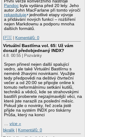
První verze konverzního nástroje
Pandoc
byla vydána před 20 lety. Jeho
autor John MacFarlane při tomto výročí
rekapituluje
jednotlivé etapy vývoje
a přidávání nových funkcí – rozšíření
nejen Markdownu a podporu mnoha
dalších formátů.
|🇵🇸
|
Komentářů: 0
Virtuální Bastlírna vol. 65: Už vám
dorazil předobjednaný INDX?
4.8. 00:55 | Pozvánky
Srpen přinesl nejen další spalující
vedro, ale také Virtuální Bastlírnu s
neméně žhavými novinkami. Využijte
tedy předpovědi na deštivý čtvrteční
večer a od 20:00 se připojte online k
tomuto neformálnímu setkání kutilů,
techniků a vědců, kde se strahovskými
bastlíři proberete nejzajímavější věci, na
které jste narazili za poslední měsíc.
Pokud jde o novinky, řeč zcela jistě
přijde na systém INDX pro tiskárny
Průša, který na konci
…
více »
bkralik
|
Komentářů: 0