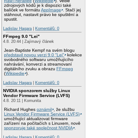
RawTherapee
(
Wikipedie
). Vedle
zdrojových kódů je k dispozici také
balíček ve formátu
AppImage
. Stačí jej
stáhnout, nastavit právo ke spuštění a
spustit.
Ladislav Hagara
|
Komentářů: 0
FFmpeg 9.0 "Lei"
4.8. 20:44 | Zajímavý článek
Jean-Baptiste Kempf na svém blogu
představil novou verzi 9.0 "Lei"
kolekce
svobodného softwaru umožňujícího
nahrávání, konverzi a streamovaní
digitálního zvuku a obrazu
FFmpeg
(
Wikipedie
).
Ladislav Hagara
|
Komentářů: 0
NVIDIA sponzorem služby Linux
Vendor Firmware Service (LVFS)
4.8. 20:11 | Komunita
Richard Hughes
oznámil
, že službu
Linux Vendor Firmware Service (LVFS)
umožňující aktualizovat firmware
zařízení na počítačích s Linuxem, nově
sponzoruje také společnost NVIDIA
.
Ladislav Hagara
|
Komentářů: 0