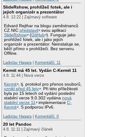
SlideRshow, prohlížeč fotek, ale i
jejich organizér a prezentátor
4.8. 12:22 | Zajímavý software
Edvard Rejthar na blogu zaměstnanců
CZ.NIC
představil
svou aplikaci
SlideRshow
(
GitHub
). Funguje jako
prohlížeč fotek, ale i jako jejich
organizér a prezentátor. Neinstaluje se,
běží přímo v prohlížeči. Bez serveru.
Offline.
Ladislav Hagara
|
Komentářů: 11
Kermit má 45 let. Vydán C-Kermit 11
4.8. 11:44 | Nová verze
Kermit
, tj. protokol pro přenos souborů,
vznikl před 45 lety
. Při této příležitosti
byla po 15 letech od vydání poslední
stabilní verze 9.0.302 vydána
nová
stabilní verze 11
implementace
C-
Kermit
. S podporou IPv6.
Ladislav Hagara
|
Komentářů: 0
20 let Pandoc
4.8. 11:11 | Zajímavý článek