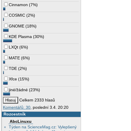
Cinnamon
(
7%
)
COSMIC
(
2%
)
GNOME
(
18%
)
KDE Plasma
(
30%
)
LXQt
(
6%
)
MATE
(
6%
)
TDE
(
2%
)
Xfce
(
15%
)
jiné/žádné
(
23%
)
Celkem 2333 hlasů
Komentářů: 30
, poslední 3.4. 20:20
Rozcestník
AbcLinuxu
Týden na ScienceMag.cz: Vylepšený