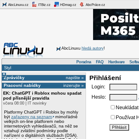
AbcLinuxu.cz
ITBiz.cz
HDmag.cz
AbcPráce.cz
AbcLinuxu
hledá autory
!
Poradna
FAQ
Hardware
Softw
Styl
×
Přihlášení
Zprávičky
napište »
Pracovní nabídky
inzerujte »
Login:
EK: ChatGPT i Roblox mohou spadat
Heslo:
pod přísnější pravidla
včera 08:00 | IT novinky
Neukládat 
Platformy ChatGPT i Roblox by mohly
být
zařazeny na seznam
mimořádně
Používat H
velkých on-line platforem nebo
internetových vyhledávačů, na něž se
vztahují zvláštní podmínky podle
nařízení o digitálních službách (DSA).