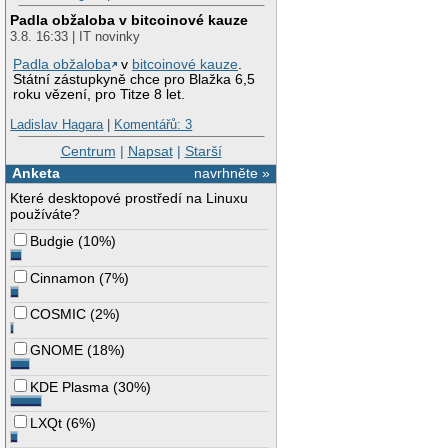
Padla obžaloba v bitcoinové kauze
3.8. 16:33 | IT novinky
Padla obžaloba
v
bitcoinové kauze
.
Státní zástupkyně chce pro Blažka 6,5
roku vězení, pro Titze 8 let.
Ladislav Hagara
|
Komentářů: 3
Centrum
|
Napsat
|
Starší
Anketa
navrhněte »
Které desktopové prostředí na Linuxu
používáte?
Budgie
(
10%
)
Cinnamon
(
7%
)
COSMIC
(
2%
)
GNOME
(
18%
)
KDE Plasma
(
30%
)
LXQt
(
6%
)