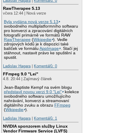
Ladislav Hagara
|
Komentářů: 0
RawTherapee 5.13
včera 12:44 | Nová verze
Byla vydána nová verze 5.13
svobodného multiplatformního softwaru
pro konverzi a zpracování digitálních
fotografií primárně ve formátů RAW
RawTherapee
(
Wikipedie
). Vedle
zdrojových kódů je k dispozici také
balíček ve formátu
AppImage
. Stačí jej
stáhnout, nastavit právo ke spuštění a
spustit.
Ladislav Hagara
|
Komentářů: 0
FFmpeg 9.0 "Lei"
4.8. 20:44 | Zajímavý článek
Jean-Baptiste Kempf na svém blogu
představil novou verzi 9.0 "Lei"
kolekce
svobodného softwaru umožňujícího
nahrávání, konverzi a streamovaní
digitálního zvuku a obrazu
FFmpeg
(
Wikipedie
).
Ladislav Hagara
|
Komentářů: 1
NVIDIA sponzorem služby Linux
Vendor Firmware Service (LVFS)