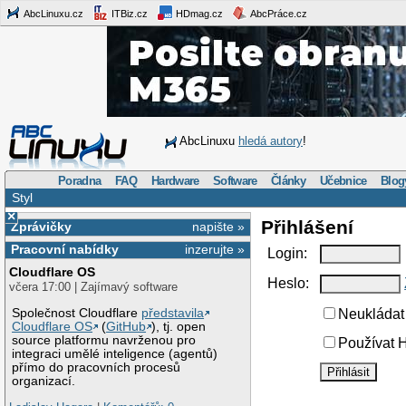
AbcLinuxu.cz
ITBiz.cz
HDmag.cz
AbcPráce.cz
AbcLinuxu
hledá autory
!
Poradna
FAQ
Hardware
Software
Články
Učebnice
Blog
Styl
×
Přihlášení
Zprávičky
napište »
Pracovní nabídky
inzerujte »
Login:
Cloudflare OS
Heslo:
včera 17:00 | Zajímavý software
Společnost Cloudflare
představila
Neukládat 
Cloudflare OS
(
GitHub
), tj. open
source platformu navrženou pro
Používat H
integraci umělé inteligence (agentů)
přímo do pracovních procesů
organizací.