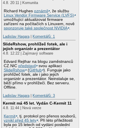
4.8. 20:11 | Komunita
Richard Hughes
oznámil
, že službu
Linux Vendor Firmware Service (LVFS)
umožňující aktualizovat firmware
zařízení na počítačích s Linuxem, nově
sponzoruje také společnost NVIDIA
.
Ladislav Hagara
|
Komentářů: 1
SlideRshow, prohlížeč fotek, ale i
jejich organizér a prezentátor
4.8. 12:22 | Zajímavý software
Edvard Rejthar na blogu zaměstnanců
CZ.NIC
představil
svou aplikaci
SlideRshow
(
GitHub
). Funguje jako
prohlížeč fotek, ale i jako jejich
organizér a prezentátor. Neinstaluje se,
běží přímo v prohlížeči. Bez serveru.
Offline.
Ladislav Hagara
|
Komentářů: 3
Kermit má 45 let. Vydán C-Kermit 11
4.8. 11:44 | Nová verze
Kermit
, tj. protokol pro přenos souborů,
vznikl před 45 lety
. Při této příležitosti
byla po 15 letech od vydání poslední