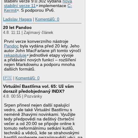
stabilní verze 9.0.302 vydána
nová
stabilní verze 11
implementace
C-
Kermit
. S podporou IPv6.
Ladislav Hagara
|
Komentářů: 0
20 let Pandoc
4.8. 11:11 | Zajímavý článek
První verze konverzního nástroje
Pandoc
byla vydána před 20 lety. Jeho
autor John MacFarlane při tomto výročí
rekapituluje
jednotlivé etapy vývoje
a přidávání nových funkcí – rozšíření
nejen Markdownu a podporu mnoha
dalších formátů.
|🇵🇸
|
Komentářů: 0
Virtuální Bastlírna vol. 65: Už vám
dorazil předobjednaný INDX?
4.8. 00:55 | Pozvánky
Srpen přinesl nejen další spalující
vedro, ale také Virtuální Bastlírnu s
neméně žhavými novinkami. Využijte
tedy předpovědi na deštivý čtvrteční
večer a od 20:00 se připojte online k
tomuto neformálnímu setkání kutilů,
techniků a vědců, kde se strahovskými
bastlíři proberete nejzajímavější věci, na