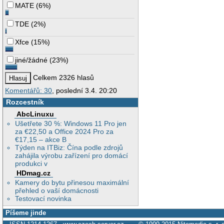
MATE
(
6%
)
TDE
(
2%
)
Xfce
(
15%
)
jiné/žádné
(
23%
)
Celkem 2326 hlasů
Komentářů: 30
, poslední 3.4. 20:20
Rozcestník
AbcLinuxu
Ušetřete 30 %: Windows 11 Pro jen
za €22,50 a Office 2024 Pro za
€17,15 – akce B
Týden na ITBiz: Čína podle zdrojů
zahájila výrobu zařízení pro domácí
produkci v
HDmag.cz
Kamery do bytu přinesou maximální
přehled o vaší domácnosti
Testovací novinka
Píšeme jinde