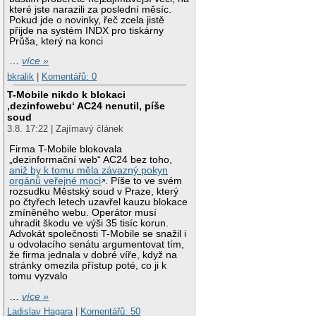
které jste narazili za poslední měsíc.
Pokud jde o novinky, řeč zcela jistě
přijde na systém INDX pro tiskárny
Průša, který na konci
…
více »
bkralik
|
Komentářů: 0
T-Mobile nikdo k blokaci
‚dezinfowebu‘ AC24 nenutil, píše
soud
3.8. 17:22 | Zajímavý článek
Firma T-Mobile blokovala
„dezinformační web“ AC24 bez toho,
aniž by k tomu měla závazný pokyn
orgánů veřejné moci
. Píše to ve svém
rozsudku Městský soud v Praze, který
po čtyřech letech uzavřel kauzu blokace
zmíněného webu. Operátor musí
uhradit škodu ve výši 35 tisíc korun.
Advokát společnosti T-Mobile se snažil i
u odvolacího senátu argumentovat tím,
že firma jednala v dobré víře, když na
stránky omezila přístup poté, co ji k
tomu vyzvalo
…
více »
Ladislav Hagara
|
Komentářů: 50