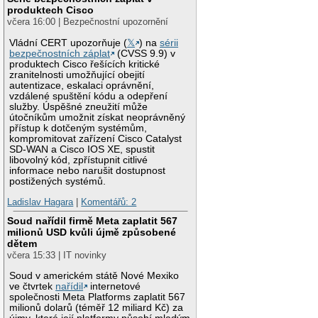
produktech Cisco
včera 16:00 | Bezpečnostní upozornění
Vládní CERT upozorňuje (
𝕏
) na
sérii
bezpečnostních záplat
(CVSS 9.9) v
produktech Cisco řešících kritické
zranitelnosti umožňující obejití
autentizace, eskalaci oprávnění,
vzdálené spuštění kódu a odepření
služby. Úspěšné zneužití může
útočníkům umožnit získat neoprávněný
přístup k dotčeným systémům,
kompromitovat zařízení Cisco Catalyst
SD-WAN a Cisco IOS XE, spustit
libovolný kód, zpřístupnit citlivé
informace nebo narušit dostupnost
postižených systémů.
Ladislav Hagara
|
Komentářů: 2
Soud nařídil firmě Meta zaplatit 567
milionů USD kvůli újmě způsobené
dětem
včera 15:33 | IT novinky
Soud v americkém státě Nové Mexiko
ve čtvrtek
nařídil
internetové
společnosti Meta Platforms zaplatit 567
milionů dolarů (téměř 12 miliard Kč) za