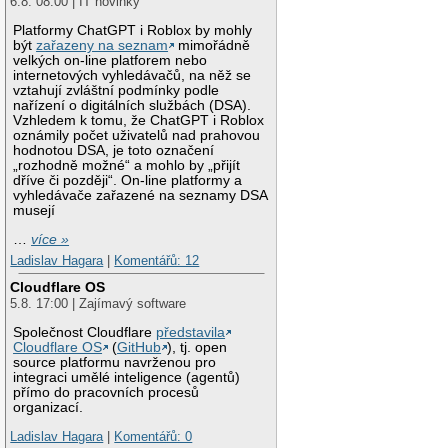
6.8. 08:00 | IT novinky
Platformy ChatGPT i Roblox by mohly
být
zařazeny na seznam
mimořádně
velkých on-line platforem nebo
internetových vyhledávačů, na něž se
vztahují zvláštní podmínky podle
nařízení o digitálních službách (DSA).
Vzhledem k tomu, že ChatGPT i Roblox
oznámily počet uživatelů nad prahovou
hodnotou DSA, je toto označení
„rozhodně možné“ a mohlo by „přijít
dříve či později“. On-line platformy a
vyhledávače zařazené na seznamy DSA
musejí
…
více »
Ladislav Hagara
|
Komentářů: 12
Cloudflare OS
5.8. 17:00 | Zajímavý software
Společnost Cloudflare
představila
Cloudflare OS
(
GitHub
), tj. open
source platformu navrženou pro
integraci umělé inteligence (agentů)
přímo do pracovních procesů
organizací.
Ladislav Hagara
|
Komentářů: 0