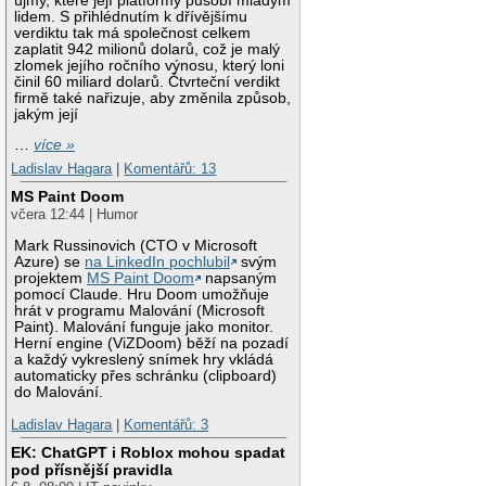
újmy, které její platformy působí mladým
lidem. S přihlédnutím k dřívějšímu
verdiktu tak má společnost celkem
zaplatit 942 milionů dolarů, což je malý
zlomek jejího ročního výnosu, který loni
činil 60 miliard dolarů. Čtvrteční verdikt
firmě také nařizuje, aby změnila způsob,
jakým její
…
více »
Ladislav Hagara
|
Komentářů: 13
MS Paint Doom
včera 12:44 | Humor
Mark Russinovich (CTO v Microsoft
Azure) se
na LinkedIn pochlubil
svým
projektem
MS Paint Doom
napsaným
pomocí Claude. Hru Doom umožňuje
hrát v programu Malování (Microsoft
Paint). Malování funguje jako monitor.
Herní engine (ViZDoom) běží na pozadí
a každý vykreslený snímek hry vkládá
automaticky přes schránku (clipboard)
do Malování.
Ladislav Hagara
|
Komentářů: 3
EK: ChatGPT i Roblox mohou spadat
pod přísnější pravidla