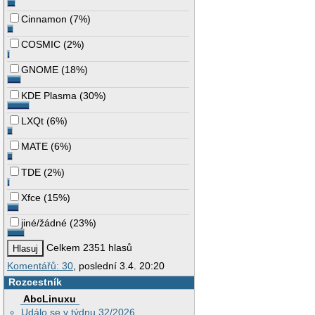
Cinnamon
(
7%
)
COSMIC
(
2%
)
GNOME
(
18%
)
KDE Plasma
(
30%
)
LXQt
(
6%
)
MATE
(
6%
)
TDE
(
2%
)
Xfce
(
15%
)
jiné/žádné
(
23%
)
Celkem 2351 hlasů
Komentářů: 30
, poslední 3.4. 20:20
Rozcestník
AbcLinuxu
Událo se v týdnu 32/2026