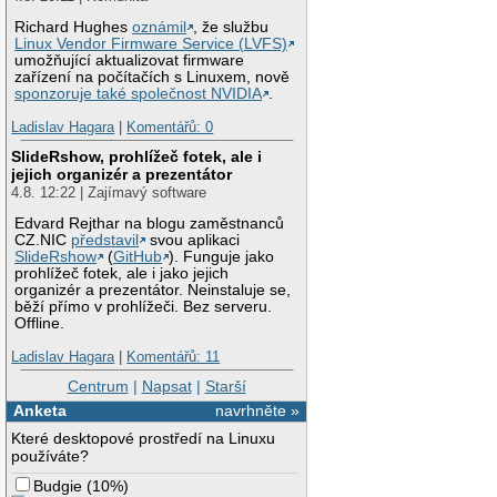
Richard Hughes
oznámil
, že službu
Linux Vendor Firmware Service (LVFS)
umožňující aktualizovat firmware
zařízení na počítačích s Linuxem, nově
sponzoruje také společnost NVIDIA
.
Ladislav Hagara
|
Komentářů: 0
SlideRshow, prohlížeč fotek, ale i
jejich organizér a prezentátor
4.8. 12:22 | Zajímavý software
Edvard Rejthar na blogu zaměstnanců
CZ.NIC
představil
svou aplikaci
SlideRshow
(
GitHub
). Funguje jako
prohlížeč fotek, ale i jako jejich
organizér a prezentátor. Neinstaluje se,
běží přímo v prohlížeči. Bez serveru.
Offline.
Ladislav Hagara
|
Komentářů: 11
Centrum
|
Napsat
|
Starší
Anketa
navrhněte »
Které desktopové prostředí na Linuxu
používáte?
Budgie
(
10%
)