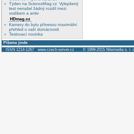
Týden na ScienceMag.cz: Vylepšený
test nenašel žádný rozdíl mezi
vodíkem a antiv
HDmag.cz
Kamery do bytu přinesou maximální
přehled o vaší domácnosti
Testovací novinka
Píšeme jinde
ISSN 1214-1267
www.czech-server.cz
© 1999-2015
Nitemedia s. r. 