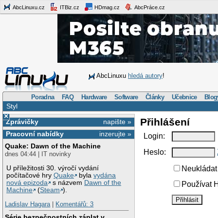
AbcLinuxu.cz
ITBiz.cz
HDmag.cz
AbcPráce.cz
AbcLinuxu
hledá autory
!
Poradna
FAQ
Hardware
Software
Články
Učebnice
Blog
Styl
×
Přihlášení
Zprávičky
napište »
Pracovní nabídky
inzerujte »
Login:
Quake: Dawn of the Machine
Heslo:
dnes 04:44 | IT novinky
U příležitosti 30. výročí vydání
Neukládat 
počítačové hry
Quake
byla
vydána
nová epizoda
s názvem
Dawn of the
Používat H
Machine
(
Steam
).
Ladislav Hagara
|
Komentářů: 3
Série bezpečnostních záplat v