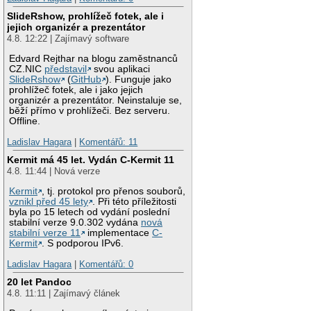
SlideRshow, prohlížeč fotek, ale i
jejich organizér a prezentátor
4.8. 12:22 | Zajímavý software
Edvard Rejthar na blogu zaměstnanců
CZ.NIC
představil
svou aplikaci
SlideRshow
(
GitHub
). Funguje jako
prohlížeč fotek, ale i jako jejich
organizér a prezentátor. Neinstaluje se,
běží přímo v prohlížeči. Bez serveru.
Offline.
Ladislav Hagara
|
Komentářů: 11
Kermit má 45 let. Vydán C-Kermit 11
4.8. 11:44 | Nová verze
Kermit
, tj. protokol pro přenos souborů,
vznikl před 45 lety
. Při této příležitosti
byla po 15 letech od vydání poslední
stabilní verze 9.0.302 vydána
nová
stabilní verze 11
implementace
C-
Kermit
. S podporou IPv6.
Ladislav Hagara
|
Komentářů: 0
20 let Pandoc
4.8. 11:11 | Zajímavý článek