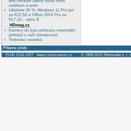
test nenašel žádný rozdíl mezi
vodíkem a antiv
Ušetřete 30 %: Windows 11 Pro jen
za €22,50 a Office 2024 Pro za
€17,15 – akce B
HDmag.cz
Kamery do bytu přinesou maximální
přehled o vaší domácnosti
Testovací novinka
Píšeme jinde
ISSN 1214-1267
www.czech-server.cz
© 1999-2015
Nitemedia s. r. 