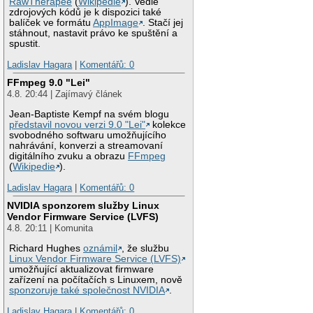
RawTherapee
(
Wikipedie
). Vedle
zdrojových kódů je k dispozici také
balíček ve formátu
AppImage
. Stačí jej
stáhnout, nastavit právo ke spuštění a
spustit.
Ladislav Hagara
|
Komentářů: 0
FFmpeg 9.0 "Lei"
4.8. 20:44 | Zajímavý článek
Jean-Baptiste Kempf na svém blogu
představil novou verzi 9.0 "Lei"
kolekce
svobodného softwaru umožňujícího
nahrávání, konverzi a streamovaní
digitálního zvuku a obrazu
FFmpeg
(
Wikipedie
).
Ladislav Hagara
|
Komentářů: 0
NVIDIA sponzorem služby Linux
Vendor Firmware Service (LVFS)
4.8. 20:11 | Komunita
Richard Hughes
oznámil
, že službu
Linux Vendor Firmware Service (LVFS)
umožňující aktualizovat firmware
zařízení na počítačích s Linuxem, nově
sponzoruje také společnost NVIDIA
.
Ladislav Hagara
|
Komentářů: 0