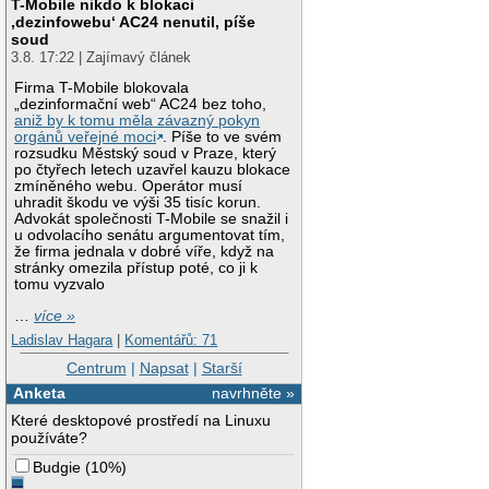
T-Mobile nikdo k blokaci
‚dezinfowebu‘ AC24 nenutil, píše
soud
3.8. 17:22 | Zajímavý článek
Firma T-Mobile blokovala
„dezinformační web“ AC24 bez toho,
aniž by k tomu měla závazný pokyn
orgánů veřejné moci
. Píše to ve svém
rozsudku Městský soud v Praze, který
po čtyřech letech uzavřel kauzu blokace
zmíněného webu. Operátor musí
uhradit škodu ve výši 35 tisíc korun.
Advokát společnosti T-Mobile se snažil i
u odvolacího senátu argumentovat tím,
že firma jednala v dobré víře, když na
stránky omezila přístup poté, co ji k
tomu vyzvalo
…
více »
Ladislav Hagara
|
Komentářů: 71
Centrum
|
Napsat
|
Starší
Anketa
navrhněte »
Které desktopové prostředí na Linuxu
používáte?
Budgie
(
10%
)