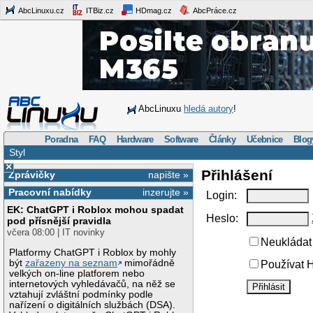
AbcLinuxu.cz
ITBiz.cz
HDmag.cz
AbcPráce.cz
AbcLinuxu
hledá autory
!
Poradna
FAQ
Hardware
Software
Články
Učebnice
Blog
Styl
×
Přihlášení
Zprávičky
napište »
Pracovní nabídky
inzerujte »
Login:
EK: ChatGPT i Roblox mohou spadat
Heslo:
pod přísnější pravidla
včera 08:00 | IT novinky
Neukládat 
Platformy ChatGPT i Roblox by mohly
být
zařazeny na seznam
mimořádně
Používat H
velkých on-line platforem nebo
internetových vyhledávačů, na něž se
vztahují zvláštní podmínky podle
nařízení o digitálních službách (DSA).