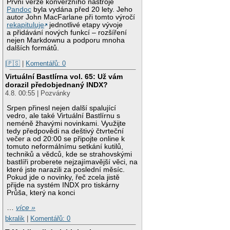
První verze konverzního nástroje
Pandoc
byla vydána před 20 lety. Jeho
autor John MacFarlane při tomto výročí
rekapituluje
jednotlivé etapy vývoje
a přidávání nových funkcí – rozšíření
nejen Markdownu a podporu mnoha
dalších formátů.
|🇵🇸
|
Komentářů: 0
Virtuální Bastlírna vol. 65: Už vám
dorazil předobjednaný INDX?
4.8. 00:55 | Pozvánky
Srpen přinesl nejen další spalující
vedro, ale také Virtuální Bastlírnu s
neméně žhavými novinkami. Využijte
tedy předpovědi na deštivý čtvrteční
večer a od 20:00 se připojte online k
tomuto neformálnímu setkání kutilů,
techniků a vědců, kde se strahovskými
bastlíři proberete nejzajímavější věci, na
které jste narazili za poslední měsíc.
Pokud jde o novinky, řeč zcela jistě
přijde na systém INDX pro tiskárny
Průša, který na konci
…
více »
bkralik
|
Komentářů: 0