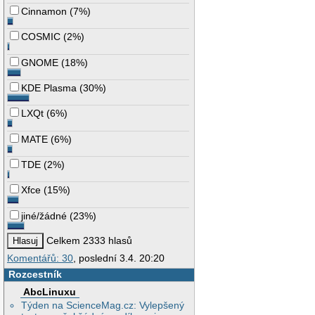
Cinnamon
(
7%
)
COSMIC
(
2%
)
GNOME
(
18%
)
KDE Plasma
(
30%
)
LXQt
(
6%
)
MATE
(
6%
)
TDE
(
2%
)
Xfce
(
15%
)
jiné/žádné
(
23%
)
Celkem 2333 hlasů
Komentářů: 30
, poslední 3.4. 20:20
Rozcestník
AbcLinuxu
Týden na ScienceMag.cz: Vylepšený