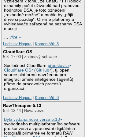
Vzhledem k tomu, že ChatGPT i Roblox
oznámily počet uživatelů nad prahovou
hodnotou DSA, je toto označení
„rozhodně možné“ a mohlo by „přijít
dříve či později“. On-line platformy a
vyhledávače zařazené na seznamy DSA
musejí
…
více »
Ladislav Hagara
|
Komentářů: 3
Cloudflare OS
5.8. 17:00 | Zajímavý software
Společnost Cloudflare
představila
Cloudflare OS
(
GitHub
), tj. open
source platformu navrženou pro
integraci umělé inteligence (agentů)
přímo do pracovních procesů
organizací.
Ladislav Hagara
|
Komentářů: 0
RawTherapee 5.13
5.8. 12:44 | Nová verze
Byla vydána nová verze 5.13
svobodného multiplatformního softwaru
pro konverzi a zpracování digitálních
fotografií primárně ve formátů RAW