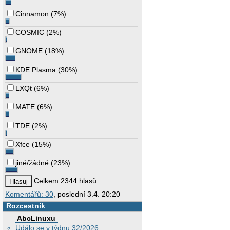
Cinnamon
(
7%
)
COSMIC
(
2%
)
GNOME
(
18%
)
KDE Plasma
(
30%
)
LXQt
(
6%
)
MATE
(
6%
)
TDE
(
2%
)
Xfce
(
15%
)
jiné/žádné
(
23%
)
Celkem 2344 hlasů
Komentářů: 30
, poslední 3.4. 20:20
Rozcestník
AbcLinuxu
Událo se v týdnu 32/2026