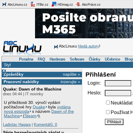
AbcLinuxu.cz
ITBiz.cz
HDmag.cz
AbcPráce.cz
AbcLinuxu
hledá autory
!
Poradna
FAQ
Hardware
Software
Články
Učebnice
Blog
Styl
×
Přihlášení
Zprávičky
napište »
Pracovní nabídky
inzerujte »
Login:
Quake: Dawn of the Machine
Heslo:
dnes 04:44 | IT novinky
U příležitosti 30. výročí vydání
Neukládat 
počítačové hry
Quake
byla
vydána
nová epizoda
s názvem
Dawn of the
Používat H
Machine
(
Steam
).
Ladislav Hagara
|
Komentářů: 0
Série bezpečnostních záplat v