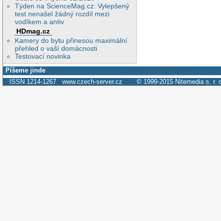
Týden na ScienceMag.cz: Vylepšený
test nenašel žádný rozdíl mezi
vodíkem a antiv
HDmag.cz
Kamery do bytu přinesou maximální
přehled o vaší domácnosti
Testovací novinka
Píšeme jinde
ISSN 1214-1267
www.czech-server.cz
© 1999-2015
Nitemedia s. r. 