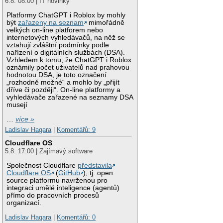
6.8. 08:00 | IT novinky
Platformy ChatGPT i Roblox by mohly
být
zařazeny na seznam
mimořádně
velkých on-line platforem nebo
internetových vyhledávačů, na něž se
vztahují zvláštní podmínky podle
nařízení o digitálních službách (DSA).
Vzhledem k tomu, že ChatGPT i Roblox
oznámily počet uživatelů nad prahovou
hodnotou DSA, je toto označení
„rozhodně možné“ a mohlo by „přijít
dříve či později“. On-line platformy a
vyhledávače zařazené na seznamy DSA
musejí
…
více »
Ladislav Hagara
|
Komentářů: 9
Cloudflare OS
5.8. 17:00 | Zajímavý software
Společnost Cloudflare
představila
Cloudflare OS
(
GitHub
), tj. open
source platformu navrženou pro
integraci umělé inteligence (agentů)
přímo do pracovních procesů
organizací.
Ladislav Hagara
|
Komentářů: 0