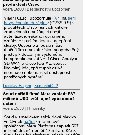
produktech Cisco
včera 16:00 | Bezpečnostní upozornění
Vládní CERT upozorňuje (
𝕏
) na
sérii
bezpečnostních záplat
(CVSS 9.9) v
produktech Cisco řešících kritické
zranitelnosti umožňující obejití
autentizace, eskalaci oprávnění,
vzdálené spuštění kódu a odepření
služby. Úspěšné zneužití může
útočníkům umožnit získat neoprávněný
přístup k dotčeným systémům,
kompromitovat zařízení Cisco Catalyst
SD-WAN a Cisco IOS XE, spustit
libovolný kód, zpřístupnit citlivé
informace nebo narušit dostupnost
postižených systémů.
Ladislav Hagara
|
Komentářů: 2
Soud nařídil firmě Meta zaplatit 567
milionů USD kvůli újmě způsobené
dětem
včera 15:33 | IT novinky
Soud v americkém státě Nové Mexiko
ve čtvrtek
nařídil
internetové
společnosti Meta Platforms zaplatit 567
milionů dolarů (téměř 12 miliard Kč) za