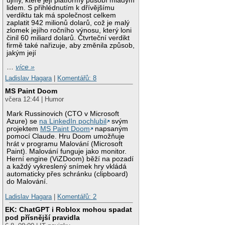
újmy, které její platformy působí mladým
lidem. S přihlédnutím k dřívějšímu
verdiktu tak má společnost celkem
zaplatit 942 milionů dolarů, což je malý
zlomek jejího ročního výnosu, který loni
činil 60 miliard dolarů. Čtvrteční verdikt
firmě také nařizuje, aby změnila způsob,
jakým její
…
více »
Ladislav Hagara
|
Komentářů: 8
MS Paint Doom
včera 12:44 | Humor
Mark Russinovich (CTO v Microsoft
Azure) se
na LinkedIn pochlubil
svým
projektem
MS Paint Doom
napsaným
pomocí Claude. Hru Doom umožňuje
hrát v programu Malování (Microsoft
Paint). Malování funguje jako monitor.
Herní engine (ViZDoom) běží na pozadí
a každý vykreslený snímek hry vkládá
automaticky přes schránku (clipboard)
do Malování.
Ladislav Hagara
|
Komentářů: 2
EK: ChatGPT i Roblox mohou spadat
pod přísnější pravidla