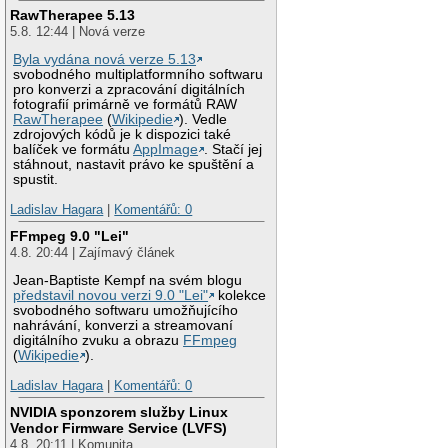
RawTherapee 5.13
5.8. 12:44 | Nová verze
Byla vydána nová verze 5.13
svobodného multiplatformního softwaru
pro konverzi a zpracování digitálních
fotografií primárně ve formátů RAW
RawTherapee
(
Wikipedie
). Vedle
zdrojových kódů je k dispozici také
balíček ve formátu
AppImage
. Stačí jej
stáhnout, nastavit právo ke spuštění a
spustit.
Ladislav Hagara
|
Komentářů: 0
FFmpeg 9.0 "Lei"
4.8. 20:44 | Zajímavý článek
Jean-Baptiste Kempf na svém blogu
představil novou verzi 9.0 "Lei"
kolekce
svobodného softwaru umožňujícího
nahrávání, konverzi a streamovaní
digitálního zvuku a obrazu
FFmpeg
(
Wikipedie
).
Ladislav Hagara
|
Komentářů: 0
NVIDIA sponzorem služby Linux
Vendor Firmware Service (LVFS)
4.8. 20:11 | Komunita