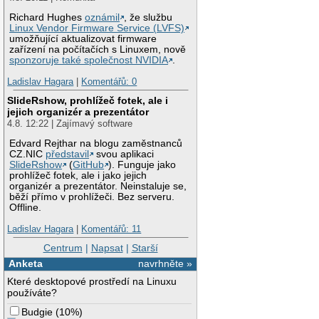
Richard Hughes
oznámil
, že službu
Linux Vendor Firmware Service (LVFS)
umožňující aktualizovat firmware
zařízení na počítačích s Linuxem, nově
sponzoruje také společnost NVIDIA
.
Ladislav Hagara
|
Komentářů: 0
SlideRshow, prohlížeč fotek, ale i
jejich organizér a prezentátor
4.8. 12:22 | Zajímavý software
Edvard Rejthar na blogu zaměstnanců
CZ.NIC
představil
svou aplikaci
SlideRshow
(
GitHub
). Funguje jako
prohlížeč fotek, ale i jako jejich
organizér a prezentátor. Neinstaluje se,
běží přímo v prohlížeči. Bez serveru.
Offline.
Ladislav Hagara
|
Komentářů: 11
Centrum
|
Napsat
|
Starší
Anketa
navrhněte »
Které desktopové prostředí na Linuxu
používáte?
Budgie
(
10%
)