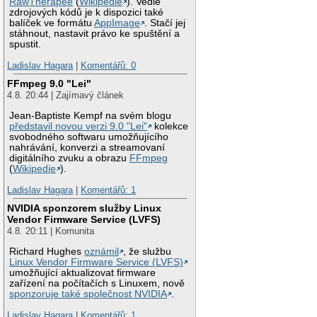
RawTherapee
(
Wikipedie
). Vedle
zdrojových kódů je k dispozici také
balíček ve formátu
AppImage
. Stačí jej
stáhnout, nastavit právo ke spuštění a
spustit.
Ladislav Hagara
|
Komentářů: 0
FFmpeg 9.0 "Lei"
4.8. 20:44 | Zajímavý článek
Jean-Baptiste Kempf na svém blogu
představil novou verzi 9.0 "Lei"
kolekce
svobodného softwaru umožňujícího
nahrávání, konverzi a streamovaní
digitálního zvuku a obrazu
FFmpeg
(
Wikipedie
).
Ladislav Hagara
|
Komentářů: 1
NVIDIA sponzorem služby Linux
Vendor Firmware Service (LVFS)
4.8. 20:11 | Komunita
Richard Hughes
oznámil
, že službu
Linux Vendor Firmware Service (LVFS)
umožňující aktualizovat firmware
zařízení na počítačích s Linuxem, nově
sponzoruje také společnost NVIDIA
.
Ladislav Hagara
|
Komentářů: 1