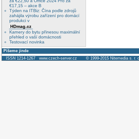
za €22,50 a Office 2024 Pro za
€17,15 – akce B
Týden na ITBiz: Čína podle zdrojů
zahájila výrobu zařízení pro domácí
produkci v
HDmag.cz
Kamery do bytu přinesou maximální
přehled o vaší domácnosti
Testovací novinka
Píšeme jinde
ISSN 1214-1267
www.czech-server.cz
© 1999-2015
Nitemedia s. r. 