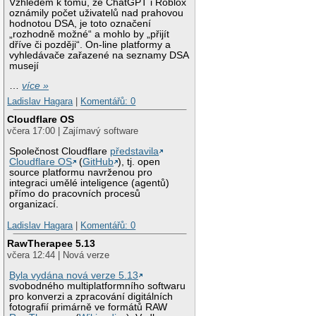
Vzhledem k tomu, že ChatGPT i Roblox
oznámily počet uživatelů nad prahovou
hodnotou DSA, je toto označení
„rozhodně možné“ a mohlo by „přijít
dříve či později“. On-line platformy a
vyhledávače zařazené na seznamy DSA
musejí
…
více »
Ladislav Hagara
|
Komentářů: 0
Cloudflare OS
včera 17:00 | Zajímavý software
Společnost Cloudflare
představila
Cloudflare OS
(
GitHub
), tj. open
source platformu navrženou pro
integraci umělé inteligence (agentů)
přímo do pracovních procesů
organizací.
Ladislav Hagara
|
Komentářů: 0
RawTherapee 5.13
včera 12:44 | Nová verze
Byla vydána nová verze 5.13
svobodného multiplatformního softwaru
pro konverzi a zpracování digitálních
fotografií primárně ve formátů RAW