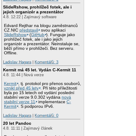
SlideRshow, prohlížeč fotek, ale i
jejich organizér a prezentátor
4.8. 12:22 | Zajímavý software
Edvard Rejthar na blogu zaměstnanců
CZ.NIC
představil
svou aplikaci
SlideRshow
(
GitHub
). Funguje jako
prohlížeč fotek, ale i jako jejich
organizér a prezentátor. Neinstaluje se,
běží přímo v prohlížeči. Bez serveru.
Offline.
Ladislav Hagara
|
Komentářů: 3
Kermit má 45 let. Vydán C-Kermit 11
4.8. 11:44 | Nová verze
Kermit
, tj. protokol pro přenos souborů,
vznikl před 45 lety
. Při této příležitosti
byla po 15 letech od vydání poslední
stabilní verze 9.0.302 vydána
nová
stabilní verze 11
implementace
C-
Kermit
. S podporou IPv6.
Ladislav Hagara
|
Komentářů: 0
20 let Pandoc
4.8. 11:11 | Zajímavý článek