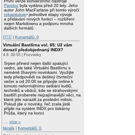
První verze konverzního nástroje
Pandoc
byla vydána před 20 lety. Jeho
autor John MacFarlane při tomto výročí
rekapituluje
jednotlivé etapy vývoje
a přidávání nových funkcí – rozšíření
nejen Markdownu a podporu mnoha
dalších formátů.
|🇵🇸
|
Komentářů: 0
Virtuální Bastlírna vol. 65: Už vám
dorazil předobjednaný INDX?
4.8. 00:55 | Pozvánky
Srpen přinesl nejen další spalující
vedro, ale také Virtuální Bastlírnu s
neméně žhavými novinkami. Využijte
tedy předpovědi na deštivý čtvrteční
večer a od 20:00 se připojte online k
tomuto neformálnímu setkání kutilů,
techniků a vědců, kde se strahovskými
bastlíři proberete nejzajímavější věci, na
které jste narazili za poslední měsíc.
Pokud jde o novinky, řeč zcela jistě
přijde na systém INDX pro tiskárny
Průša, který na konci
…
více »
bkralik
|
Komentářů: 0