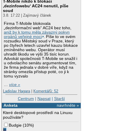
T-Mobile nikdo k blokaci
‚dezinfowebu‘ AC24 nenutil, píše
soud
3.8. 17:22 | Zajímavý článek
Firma T-Mobile blokovala
„dezinformační web“ AC24 bez toho,
aniž by k tomu měla závazný pokyn
orgánů veřejné moci
. Píše to ve svém
rozsudku Městský soud v Praze, který
po čtyřech letech uzavřel kauzu blokace
zmíněného webu. Operátor musí
uhradit škodu ve výši 35 tisíc korun.
Advokát společnosti T-Mobile se snažil i
u odvolacího senátu argumentovat tím,
že firma jednala v dobré víře, když na
stránky omezila přístup poté, co ji k
tomu vyzvalo
…
více »
Ladislav Hagara
|
Komentářů: 52
Centrum
|
Napsat
|
Starší
Anketa
navrhněte »
Které desktopové prostředí na Linuxu
používáte?
Budgie
(
10%
)