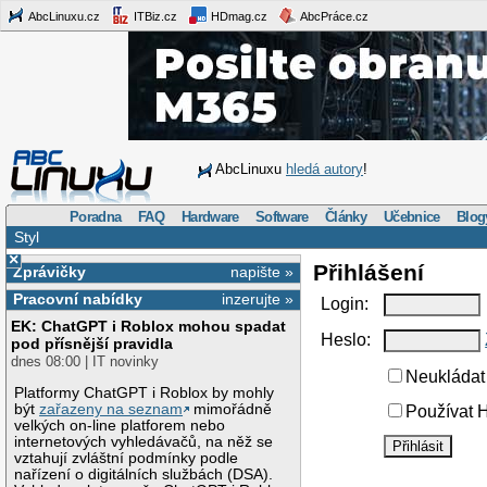
AbcLinuxu.cz
ITBiz.cz
HDmag.cz
AbcPráce.cz
AbcLinuxu
hledá autory
!
Poradna
FAQ
Hardware
Software
Články
Učebnice
Blog
Styl
×
Přihlášení
Zprávičky
napište »
Pracovní nabídky
inzerujte »
Login:
EK: ChatGPT i Roblox mohou spadat
Heslo:
pod přísnější pravidla
dnes 08:00 | IT novinky
Neukládat 
Platformy ChatGPT i Roblox by mohly
být
zařazeny na seznam
mimořádně
Používat H
velkých on-line platforem nebo
internetových vyhledávačů, na něž se
vztahují zvláštní podmínky podle
nařízení o digitálních službách (DSA).