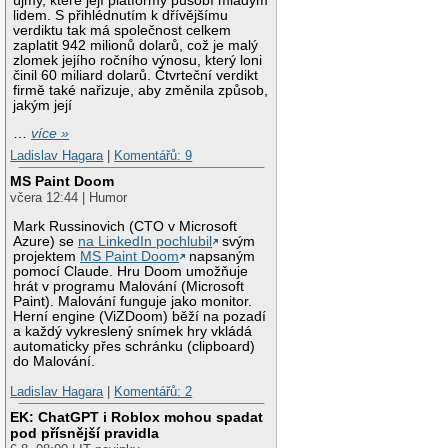
újmy, které její platformy působí mladým
lidem. S přihlédnutím k dřívějšímu
verdiktu tak má společnost celkem
zaplatit 942 milionů dolarů, což je malý
zlomek jejího ročního výnosu, který loni
činil 60 miliard dolarů. Čtvrteční verdikt
firmě také nařizuje, aby změnila způsob,
jakým její
…
více »
Ladislav Hagara
|
Komentářů: 9
MS Paint Doom
včera 12:44 | Humor
Mark Russinovich (CTO v Microsoft
Azure) se
na LinkedIn pochlubil
svým
projektem
MS Paint Doom
napsaným
pomocí Claude. Hru Doom umožňuje
hrát v programu Malování (Microsoft
Paint). Malování funguje jako monitor.
Herní engine (ViZDoom) běží na pozadí
a každý vykreslený snímek hry vkládá
automaticky přes schránku (clipboard)
do Malování.
Ladislav Hagara
|
Komentářů: 2
EK: ChatGPT i Roblox mohou spadat
pod přísnější pravidla