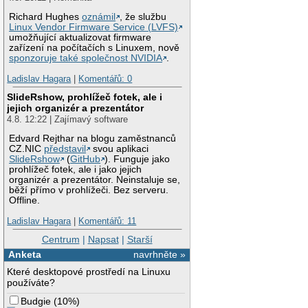
Richard Hughes
oznámil
, že službu
Linux Vendor Firmware Service (LVFS)
umožňující aktualizovat firmware
zařízení na počítačích s Linuxem, nově
sponzoruje také společnost NVIDIA
.
Ladislav Hagara
|
Komentářů: 0
SlideRshow, prohlížeč fotek, ale i
jejich organizér a prezentátor
4.8. 12:22 | Zajímavý software
Edvard Rejthar na blogu zaměstnanců
CZ.NIC
představil
svou aplikaci
SlideRshow
(
GitHub
). Funguje jako
prohlížeč fotek, ale i jako jejich
organizér a prezentátor. Neinstaluje se,
běží přímo v prohlížeči. Bez serveru.
Offline.
Ladislav Hagara
|
Komentářů: 11
Centrum
|
Napsat
|
Starší
Anketa
navrhněte »
Které desktopové prostředí na Linuxu
používáte?
Budgie
(
10%
)