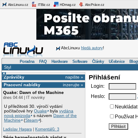
AbcLinuxu.cz
ITBiz.cz
HDmag.cz
AbcPráce.cz
AbcLinuxu
hledá autory
!
Poradna
FAQ
Hardware
Software
Články
Učebnice
Blog
Styl
×
Přihlášení
Zprávičky
napište »
Pracovní nabídky
inzerujte »
Login:
Quake: Dawn of the Machine
Heslo:
dnes 04:44 | IT novinky
U příležitosti 30. výročí vydání
Neukládat 
počítačové hry
Quake
byla
vydána
nová epizoda
s názvem
Dawn of the
Používat H
Machine
(
Steam
).
Ladislav Hagara
|
Komentářů: 3
Série bezpečnostních záplat v