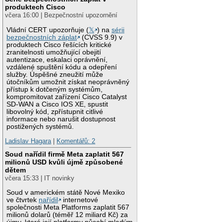
produktech Cisco
včera 16:00 | Bezpečnostní upozornění
Vládní CERT upozorňuje (
𝕏
) na
sérii
bezpečnostních záplat
(CVSS 9.9) v
produktech Cisco řešících kritické
zranitelnosti umožňující obejití
autentizace, eskalaci oprávnění,
vzdálené spuštění kódu a odepření
služby. Úspěšné zneužití může
útočníkům umožnit získat neoprávněný
přístup k dotčeným systémům,
kompromitovat zařízení Cisco Catalyst
SD-WAN a Cisco IOS XE, spustit
libovolný kód, zpřístupnit citlivé
informace nebo narušit dostupnost
postižených systémů.
Ladislav Hagara
|
Komentářů: 2
Soud nařídil firmě Meta zaplatit 567
milionů USD kvůli újmě způsobené
dětem
včera 15:33 | IT novinky
Soud v americkém státě Nové Mexiko
ve čtvrtek
nařídil
internetové
společnosti Meta Platforms zaplatit 567
milionů dolarů (téměř 12 miliard Kč) za