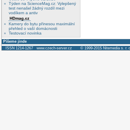
Týden na ScienceMag.cz: Vylepšený
test nenašel žádný rozdíl mezi
vodíkem a antiv
HDmag.cz
Kamery do bytu přinesou maximální
přehled o vaší domácnosti
Testovací novinka
Píšeme jinde
ISSN 1214-1267
www.czech-server.cz
© 1999-2015
Nitemedia s. r. 