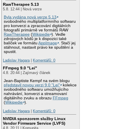
RawTherapee 5.13
5.8. 12:44 | Nová verze
Byla vydána nová verze 5.13
svobodného multiplatformního softwaru
pro konverzi a zpracování digitálních
fotografií primárně ve formátů RAW
RawTherapee
(
Wikipedie
). Vedle
zdrojových kódů je k dispozici také
balíček ve formátu
AppImage
. Stačí jej
stáhnout, nastavit právo ke spuštění a
spustit.
Ladislav Hagara
|
Komentářů: 0
FFmpeg 9.0 "Lei"
4.8. 20:44 | Zajímavý článek
Jean-Baptiste Kempf na svém blogu
představil novou verzi 9.0 "Lei"
kolekce
svobodného softwaru umožňujícího
nahrávání, konverzi a streamovaní
digitálního zvuku a obrazu
FFmpeg
(
Wikipedie
).
Ladislav Hagara
|
Komentářů: 0
NVIDIA sponzorem služby Linux
Vendor Firmware Service (LVFS)
4.8. 20:11 | Komunita