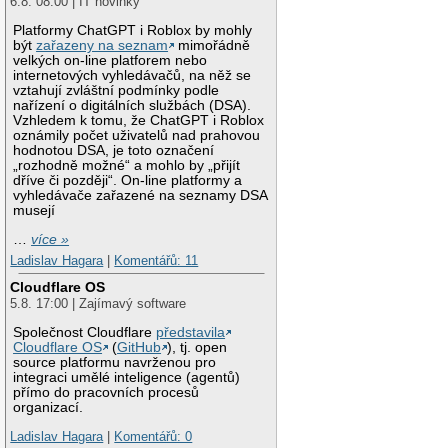
6.8. 08:00 | IT novinky
Platformy ChatGPT i Roblox by mohly
být
zařazeny na seznam
mimořádně
velkých on-line platforem nebo
internetových vyhledávačů, na něž se
vztahují zvláštní podmínky podle
nařízení o digitálních službách (DSA).
Vzhledem k tomu, že ChatGPT i Roblox
oznámily počet uživatelů nad prahovou
hodnotou DSA, je toto označení
„rozhodně možné“ a mohlo by „přijít
dříve či později“. On-line platformy a
vyhledávače zařazené na seznamy DSA
musejí
…
více »
Ladislav Hagara
|
Komentářů: 11
Cloudflare OS
5.8. 17:00 | Zajímavý software
Společnost Cloudflare
představila
Cloudflare OS
(
GitHub
), tj. open
source platformu navrženou pro
integraci umělé inteligence (agentů)
přímo do pracovních procesů
organizací.
Ladislav Hagara
|
Komentářů: 0