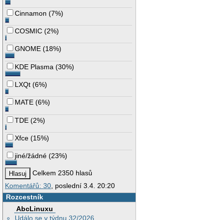
Cinnamon
(
7%
)
COSMIC
(
2%
)
GNOME
(
18%
)
KDE Plasma
(
30%
)
LXQt
(
6%
)
MATE
(
6%
)
TDE
(
2%
)
Xfce
(
15%
)
jiné/žádné
(
23%
)
Celkem 2350 hlasů
Komentářů: 30
, poslední 3.4. 20:20
Rozcestník
AbcLinuxu
Událo se v týdnu 32/2026