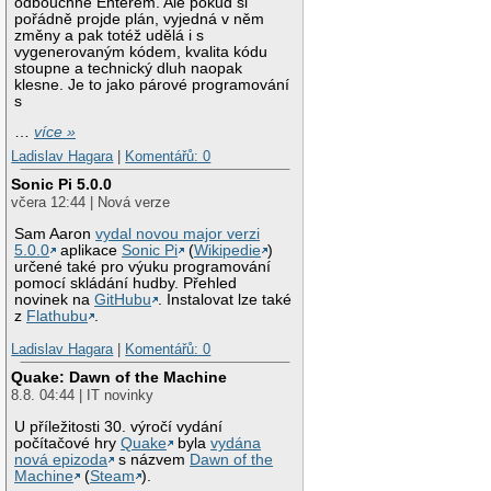
odbouchne Enterem. Ale pokud si
pořádně projde plán, vyjedná v něm
změny a pak totéž udělá i s
vygenerovaným kódem, kvalita kódu
stoupne a technický dluh naopak
klesne. Je to jako párové programování
s
…
více »
Ladislav Hagara
|
Komentářů: 0
Sonic Pi 5.0.0
včera 12:44 | Nová verze
Sam Aaron
vydal novou major verzi
5.0.0
aplikace
Sonic Pi
(
Wikipedie
)
určené také pro výuku programování
pomocí skládání hudby. Přehled
novinek na
GitHubu
. Instalovat lze také
z
Flathubu
.
Ladislav Hagara
|
Komentářů: 0
Quake: Dawn of the Machine
8.8. 04:44 | IT novinky
U příležitosti 30. výročí vydání
počítačové hry
Quake
byla
vydána
nová epizoda
s názvem
Dawn of the
Machine
(
Steam
).