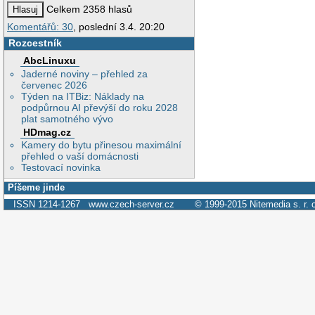
Celkem 2358 hlasů
Komentářů: 30
, poslední 3.4. 20:20
Rozcestník
AbcLinuxu
Jaderné noviny – přehled za
červenec 2026
Týden na ITBiz: Náklady na
podpůrnou AI převýší do roku 2028
plat samotného vývo
HDmag.cz
Kamery do bytu přinesou maximální
přehled o vaší domácnosti
Testovací novinka
Píšeme jinde
ISSN 1214-1267
www.czech-server.cz
© 1999-2015
Nitemedia s. r. 