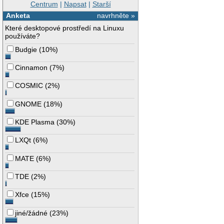
Centrum
|
Napsat
|
Starší
Anketa
navrhněte »
Které desktopové prostředí na Linuxu
používáte?
Budgie
(
10%
)
Cinnamon
(
7%
)
COSMIC
(
2%
)
GNOME
(
18%
)
KDE Plasma
(
30%
)
LXQt
(
6%
)
MATE
(
6%
)
TDE
(
2%
)
Xfce
(
15%
)
jiné/žádné
(
23%
)