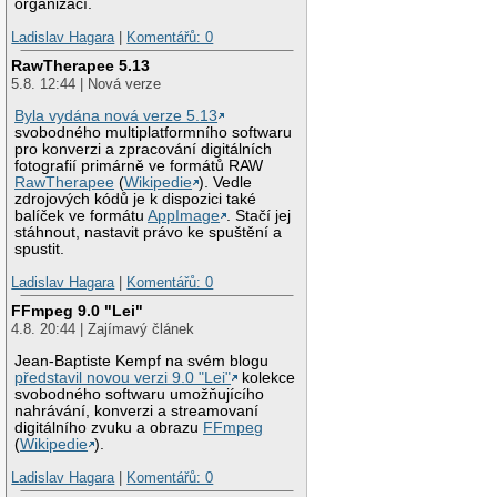
organizací.
Ladislav Hagara
|
Komentářů: 0
RawTherapee 5.13
5.8. 12:44 | Nová verze
Byla vydána nová verze 5.13
svobodného multiplatformního softwaru
pro konverzi a zpracování digitálních
fotografií primárně ve formátů RAW
RawTherapee
(
Wikipedie
). Vedle
zdrojových kódů je k dispozici také
balíček ve formátu
AppImage
. Stačí jej
stáhnout, nastavit právo ke spuštění a
spustit.
Ladislav Hagara
|
Komentářů: 0
FFmpeg 9.0 "Lei"
4.8. 20:44 | Zajímavý článek
Jean-Baptiste Kempf na svém blogu
představil novou verzi 9.0 "Lei"
kolekce
svobodného softwaru umožňujícího
nahrávání, konverzi a streamovaní
digitálního zvuku a obrazu
FFmpeg
(
Wikipedie
).
Ladislav Hagara
|
Komentářů: 0