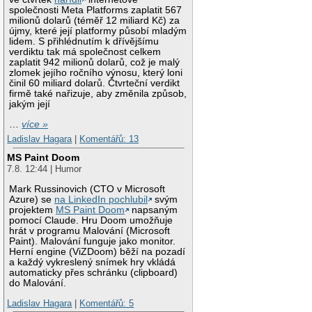
společnosti Meta Platforms zaplatit 567
milionů dolarů (téměř 12 miliard Kč) za
újmy, které její platformy působí mladým
lidem. S přihlédnutím k dřívějšímu
verdiktu tak má společnost celkem
zaplatit 942 milionů dolarů, což je malý
zlomek jejího ročního výnosu, který loni
činil 60 miliard dolarů. Čtvrteční verdikt
firmě také nařizuje, aby změnila způsob,
jakým její
…
více »
Ladislav Hagara
|
Komentářů: 13
MS Paint Doom
7.8. 12:44 | Humor
Mark Russinovich (CTO v Microsoft
Azure) se
na LinkedIn pochlubil
svým
projektem
MS Paint Doom
napsaným
pomocí Claude. Hru Doom umožňuje
hrát v programu Malování (Microsoft
Paint). Malování funguje jako monitor.
Herní engine (ViZDoom) běží na pozadí
a každý vykreslený snímek hry vkládá
automaticky přes schránku (clipboard)
do Malování.
Ladislav Hagara
|
Komentářů: 5