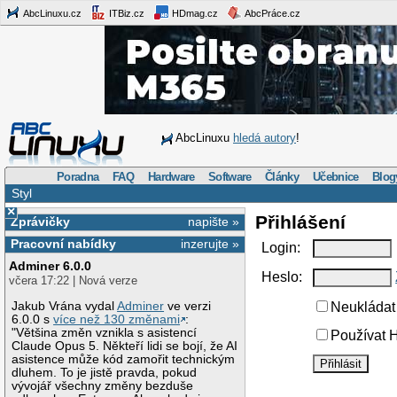
AbcLinuxu.cz
ITBiz.cz
HDmag.cz
AbcPráce.cz
AbcLinuxu
hledá autory
!
Poradna
FAQ
Hardware
Software
Články
Učebnice
Blog
Styl
×
Přihlášení
Zprávičky
napište »
Pracovní nabídky
inzerujte »
Login:
Adminer 6.0.0
Heslo:
včera 17:22 | Nová verze
Jakub Vrána vydal
Adminer
ve verzi
Neukládat 
6.0.0 s
více než 130 změnami
:
"Většina změn vznikla s asistencí
Používat H
Claude Opus 5. Někteří lidi se bojí, že AI
asistence může kód zamořit technickým
dluhem. To je jistě pravda, pokud
vývojář všechny změny bezduše