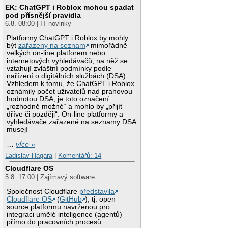
EK: ChatGPT i Roblox mohou spadat
pod přísnější pravidla
6.8. 08:00 | IT novinky
Platformy ChatGPT i Roblox by mohly
být
zařazeny na seznam
mimořádně
velkých on-line platforem nebo
internetových vyhledávačů, na něž se
vztahují zvláštní podmínky podle
nařízení o digitálních službách (DSA).
Vzhledem k tomu, že ChatGPT i Roblox
oznámily počet uživatelů nad prahovou
hodnotou DSA, je toto označení
„rozhodně možné“ a mohlo by „přijít
dříve či později“. On-line platformy a
vyhledávače zařazené na seznamy DSA
musejí
…
více »
Ladislav Hagara
|
Komentářů: 14
Cloudflare OS
5.8. 17:00 | Zajímavý software
Společnost Cloudflare
představila
Cloudflare OS
(
GitHub
), tj. open
source platformu navrženou pro
integraci umělé inteligence (agentů)
přímo do pracovních procesů