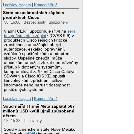
Ladislav Hagara
|
Komentářů: 8
Série bezpečnostních záplat v
produktech Cisco
7.8. 16:00 | Bezpečnostní upozornění
Vládní CERT upozorňuje (
𝕏
) na
sérii
bezpečnostních záplat
(CVSS 9.9) v
produktech Cisco řešících kritické
zranitelnosti umožňující obejití
autentizace, eskalaci oprávnění,
vzdálené spuštění kódu a odepření
služby. Úspěšné zneužití může
útočníkům umožnit získat neoprávněný
přístup k dotčeným systémům,
kompromitovat zařízení Cisco Catalyst
SD-WAN a Cisco IOS XE, spustit
libovolný kód, zpřístupnit citlivé
informace nebo narušit dostupnost
postižených systémů.
Ladislav Hagara
|
Komentářů: 4
Soud nařídil firmě Meta zaplatit 567
milionů USD kvůli újmě způsobené
dětem
7.8. 15:33 | IT novinky
Soud v americkém státě Nové Mexiko
ve čtvrtek
nařídil
internetové