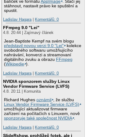
balíček ve formátu
AppImage
. Stačí jej
stáhnout, nastavit právo ke spuštění a
spustit.
Ladislav Hagara
|
Komentářů: 0
FFmpeg 9.0 "Lei"
4.8. 20:44 | Zajímavý článek
Jean-Baptiste Kempf na svém blogu
představil novou verzi 9.0 "Lei"
kolekce
svobodného softwaru umožňujícího
nahrávání, konverzi a streamovaní
digitálního zvuku a obrazu
FFmpeg
(
Wikipedie
).
Ladislav Hagara
|
Komentářů: 0
NVIDIA sponzorem služby Linux
Vendor Firmware Service (LVFS)
4.8. 20:11 | Komunita
Richard Hughes
oznámil
, že službu
Linux Vendor Firmware Service (LVFS)
umožňující aktualizovat firmware
zařízení na počítačích s Linuxem, nově
sponzoruje také společnost NVIDIA
.
Ladislav Hagara
|
Komentářů: 0
SlideRshow, prohlížeč fotek, ale i