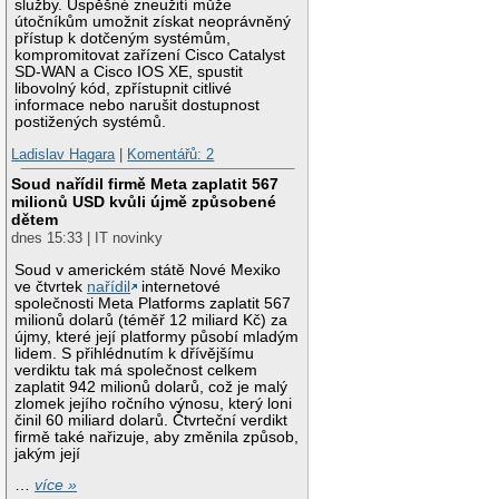
služby. Úspěšné zneužití může
útočníkům umožnit získat neoprávněný
přístup k dotčeným systémům,
kompromitovat zařízení Cisco Catalyst
SD-WAN a Cisco IOS XE, spustit
libovolný kód, zpřístupnit citlivé
informace nebo narušit dostupnost
postižených systémů.
Ladislav Hagara
|
Komentářů: 2
Soud nařídil firmě Meta zaplatit 567
milionů USD kvůli újmě způsobené
dětem
dnes 15:33 | IT novinky
Soud v americkém státě Nové Mexiko
ve čtvrtek
nařídil
internetové
společnosti Meta Platforms zaplatit 567
milionů dolarů (téměř 12 miliard Kč) za
újmy, které její platformy působí mladým
lidem. S přihlédnutím k dřívějšímu
verdiktu tak má společnost celkem
zaplatit 942 milionů dolarů, což je malý
zlomek jejího ročního výnosu, který loni
činil 60 miliard dolarů. Čtvrteční verdikt
firmě také nařizuje, aby změnila způsob,
jakým její
…
více »