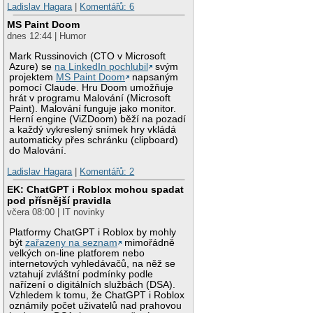
Ladislav Hagara
|
Komentářů: 6
MS Paint Doom
dnes 12:44 | Humor
Mark Russinovich (CTO v Microsoft
Azure) se
na LinkedIn pochlubil
svým
projektem
MS Paint Doom
napsaným
pomocí Claude. Hru Doom umožňuje
hrát v programu Malování (Microsoft
Paint). Malování funguje jako monitor.
Herní engine (ViZDoom) běží na pozadí
a každý vykreslený snímek hry vkládá
automaticky přes schránku (clipboard)
do Malování.
Ladislav Hagara
|
Komentářů: 2
EK: ChatGPT i Roblox mohou spadat
pod přísnější pravidla
včera 08:00 | IT novinky
Platformy ChatGPT i Roblox by mohly
být
zařazeny na seznam
mimořádně
velkých on-line platforem nebo
internetových vyhledávačů, na něž se
vztahují zvláštní podmínky podle
nařízení o digitálních službách (DSA).
Vzhledem k tomu, že ChatGPT i Roblox
oznámily počet uživatelů nad prahovou