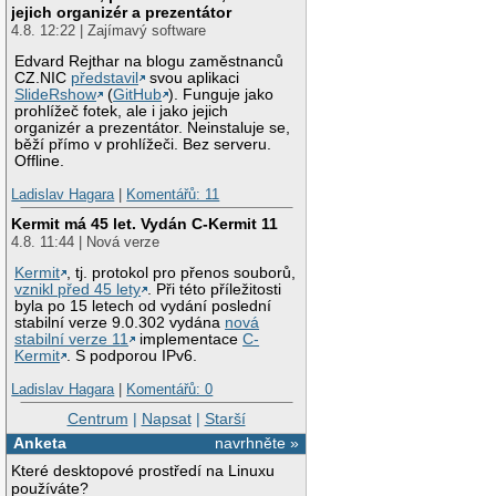
jejich organizér a prezentátor
4.8. 12:22 | Zajímavý software
Edvard Rejthar na blogu zaměstnanců
CZ.NIC
představil
svou aplikaci
SlideRshow
(
GitHub
). Funguje jako
prohlížeč fotek, ale i jako jejich
organizér a prezentátor. Neinstaluje se,
běží přímo v prohlížeči. Bez serveru.
Offline.
Ladislav Hagara
|
Komentářů: 11
Kermit má 45 let. Vydán C-Kermit 11
4.8. 11:44 | Nová verze
Kermit
, tj. protokol pro přenos souborů,
vznikl před 45 lety
. Při této příležitosti
byla po 15 letech od vydání poslední
stabilní verze 9.0.302 vydána
nová
stabilní verze 11
implementace
C-
Kermit
. S podporou IPv6.
Ladislav Hagara
|
Komentářů: 0
Centrum
|
Napsat
|
Starší
Anketa
navrhněte »
Které desktopové prostředí na Linuxu
používáte?