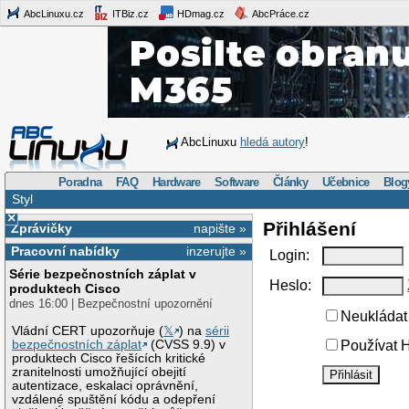
AbcLinuxu.cz
ITBiz.cz
HDmag.cz
AbcPráce.cz
AbcLinuxu
hledá autory
!
Poradna
FAQ
Hardware
Software
Články
Učebnice
Blog
Styl
×
Přihlášení
Zprávičky
napište »
Pracovní nabídky
inzerujte »
Login:
Série bezpečnostních záplat v
Heslo:
produktech Cisco
dnes 16:00 | Bezpečnostní upozornění
Neukládat 
Vládní CERT upozorňuje (
𝕏
) na
sérii
bezpečnostních záplat
(CVSS 9.9) v
Používat H
produktech Cisco řešících kritické
zranitelnosti umožňující obejití
autentizace, eskalaci oprávnění,
vzdálené spuštění kódu a odepření