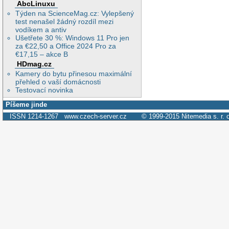
AbcLinuxu
Týden na ScienceMag.cz: Vylepšený
test nenašel žádný rozdíl mezi
vodíkem a antiv
Ušetřete 30 %: Windows 11 Pro jen
za €22,50 a Office 2024 Pro za
€17,15 – akce B
HDmag.cz
Kamery do bytu přinesou maximální
přehled o vaší domácnosti
Testovací novinka
Píšeme jinde
ISSN 1214-1267
www.czech-server.cz
© 1999-2015
Nitemedia s. r. 