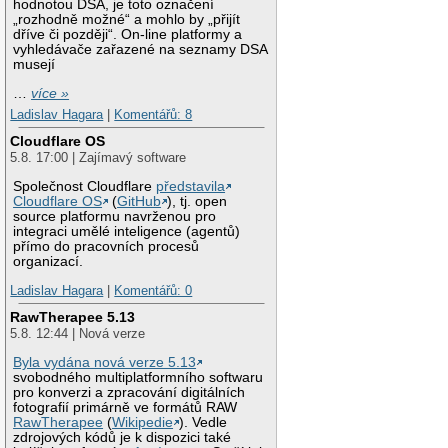
hodnotou DSA, je toto označení
„rozhodně možné“ a mohlo by „přijít
dříve či později“. On-line platformy a
vyhledávače zařazené na seznamy DSA
musejí
…
více »
Ladislav Hagara
|
Komentářů: 8
Cloudflare OS
5.8. 17:00 | Zajímavý software
Společnost Cloudflare
představila
Cloudflare OS
(
GitHub
), tj. open
source platformu navrženou pro
integraci umělé inteligence (agentů)
přímo do pracovních procesů
organizací.
Ladislav Hagara
|
Komentářů: 0
RawTherapee 5.13
5.8. 12:44 | Nová verze
Byla vydána nová verze 5.13
svobodného multiplatformního softwaru
pro konverzi a zpracování digitálních
fotografií primárně ve formátů RAW
RawTherapee
(
Wikipedie
). Vedle
zdrojových kódů je k dispozici také