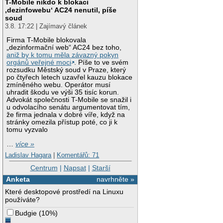
T-Mobile nikdo k blokaci
‚dezinfowebu‘ AC24 nenutil, píše
soud
3.8. 17:22 | Zajímavý článek
Firma T-Mobile blokovala
„dezinformační web“ AC24 bez toho,
aniž by k tomu měla závazný pokyn
orgánů veřejné moci
. Píše to ve svém
rozsudku Městský soud v Praze, který
po čtyřech letech uzavřel kauzu blokace
zmíněného webu. Operátor musí
uhradit škodu ve výši 35 tisíc korun.
Advokát společnosti T-Mobile se snažil i
u odvolacího senátu argumentovat tím,
že firma jednala v dobré víře, když na
stránky omezila přístup poté, co ji k
tomu vyzvalo
…
více »
Ladislav Hagara
|
Komentářů: 71
Centrum
|
Napsat
|
Starší
Anketa
navrhněte »
Které desktopové prostředí na Linuxu
používáte?
Budgie
(
10%
)