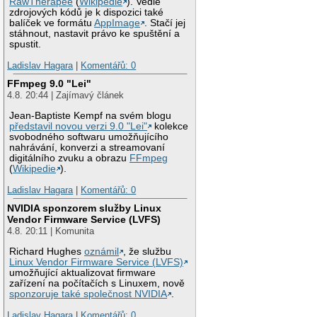
RawTherapee
(
Wikipedie
). Vedle
zdrojových kódů je k dispozici také
balíček ve formátu
AppImage
. Stačí jej
stáhnout, nastavit právo ke spuštění a
spustit.
Ladislav Hagara
|
Komentářů: 0
FFmpeg 9.0 "Lei"
4.8. 20:44 | Zajímavý článek
Jean-Baptiste Kempf na svém blogu
představil novou verzi 9.0 "Lei"
kolekce
svobodného softwaru umožňujícího
nahrávání, konverzi a streamovaní
digitálního zvuku a obrazu
FFmpeg
(
Wikipedie
).
Ladislav Hagara
|
Komentářů: 0
NVIDIA sponzorem služby Linux
Vendor Firmware Service (LVFS)
4.8. 20:11 | Komunita
Richard Hughes
oznámil
, že službu
Linux Vendor Firmware Service (LVFS)
umožňující aktualizovat firmware
zařízení na počítačích s Linuxem, nově
sponzoruje také společnost NVIDIA
.
Ladislav Hagara
|
Komentářů: 0