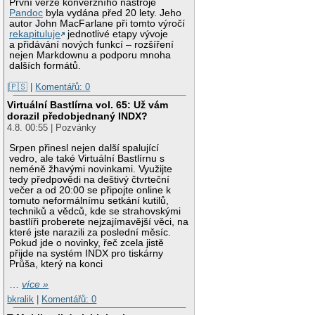
První verze konverzního nástroje
Pandoc
byla vydána před 20 lety. Jeho
autor John MacFarlane při tomto výročí
rekapituluje
jednotlivé etapy vývoje
a přidávání nových funkcí – rozšíření
nejen Markdownu a podporu mnoha
dalších formátů.
|🇵🇸
|
Komentářů: 0
Virtuální Bastlírna vol. 65: Už vám
dorazil předobjednaný INDX?
4.8. 00:55 | Pozvánky
Srpen přinesl nejen další spalující
vedro, ale také Virtuální Bastlírnu s
neméně žhavými novinkami. Využijte
tedy předpovědi na deštivý čtvrteční
večer a od 20:00 se připojte online k
tomuto neformálnímu setkání kutilů,
techniků a vědců, kde se strahovskými
bastlíři proberete nejzajímavější věci, na
které jste narazili za poslední měsíc.
Pokud jde o novinky, řeč zcela jistě
přijde na systém INDX pro tiskárny
Průša, který na konci
…
více »
bkralik
|
Komentářů: 0