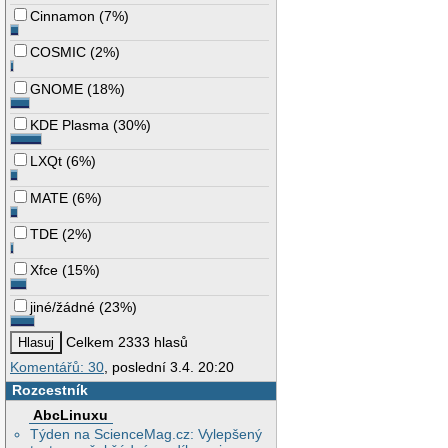
Cinnamon
(
7%
)
COSMIC
(
2%
)
GNOME
(
18%
)
KDE Plasma
(
30%
)
LXQt
(
6%
)
MATE
(
6%
)
TDE
(
2%
)
Xfce
(
15%
)
jiné/žádné
(
23%
)
Celkem 2333 hlasů
Komentářů: 30
, poslední 3.4. 20:20
Rozcestník
AbcLinuxu
Týden na ScienceMag.cz: Vylepšený