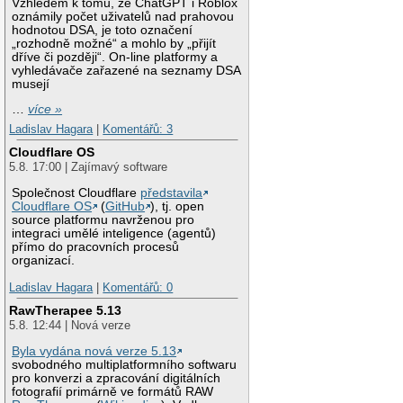
Vzhledem k tomu, že ChatGPT i Roblox
oznámily počet uživatelů nad prahovou
hodnotou DSA, je toto označení
„rozhodně možné“ a mohlo by „přijít
dříve či později“. On-line platformy a
vyhledávače zařazené na seznamy DSA
musejí
…
více »
Ladislav Hagara
|
Komentářů: 3
Cloudflare OS
5.8. 17:00 | Zajímavý software
Společnost Cloudflare
představila
Cloudflare OS
(
GitHub
), tj. open
source platformu navrženou pro
integraci umělé inteligence (agentů)
přímo do pracovních procesů
organizací.
Ladislav Hagara
|
Komentářů: 0
RawTherapee 5.13
5.8. 12:44 | Nová verze
Byla vydána nová verze 5.13
svobodného multiplatformního softwaru
pro konverzi a zpracování digitálních
fotografií primárně ve formátů RAW