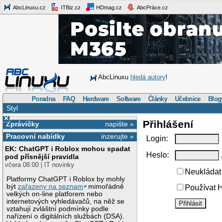
AbcLinuxu.cz
ITBiz.cz
HDmag.cz
AbcPráce.cz
AbcLinuxu
hledá autory
!
Poradna
FAQ
Hardware
Software
Články
Učebnice
Blog
Styl
×
Přihlášení
Zprávičky
napište »
Pracovní nabídky
inzerujte »
Login:
EK: ChatGPT i Roblox mohou spadat
Heslo:
pod přísnější pravidla
včera 08:00 | IT novinky
Neukládat 
Platformy ChatGPT i Roblox by mohly
být
zařazeny na seznam
mimořádně
Používat H
velkých on-line platforem nebo
internetových vyhledávačů, na něž se
vztahují zvláštní podmínky podle
nařízení o digitálních službách (DSA).