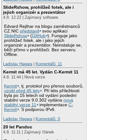
SlideRshow, prohlížeč fotek, ale i
jejich organizér a prezentátor
4.8. 12:22 | Zajímavý software
Edvard Rejthar na blogu zaměstnanců
CZ.NIC
představil
svou aplikaci
SlideRshow
(
GitHub
). Funguje jako
prohlížeč fotek, ale i jako jejich
organizér a prezentátor. Neinstaluje se,
běží přímo v prohlížeči. Bez serveru.
Offline.
Ladislav Hagara
|
Komentářů: 11
Kermit má 45 let. Vydán C-Kermit 11
4.8. 11:44 | Nová verze
Kermit
, tj. protokol pro přenos souborů,
vznikl před 45 lety
. Při této příležitosti
byla po 15 letech od vydání poslední
stabilní verze 9.0.302 vydána
nová
stabilní verze 11
implementace
C-
Kermit
. S podporou IPv6.
Ladislav Hagara
|
Komentářů: 0
20 let Pandoc
4.8. 11:11 | Zajímavý článek