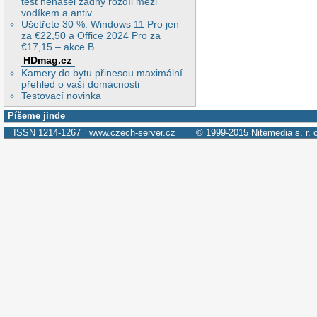
test nenašel žádný rozdíl mezi
vodíkem a antiv
Ušetřete 30 %: Windows 11 Pro jen
za €22,50 a Office 2024 Pro za
€17,15 – akce B
HDmag.cz
Kamery do bytu přinesou maximální
přehled o vaší domácnosti
Testovací novinka
Píšeme jinde
ISSN 1214-1267
www.czech-server.cz
© 1999-2015
Nitemedia s. r. 