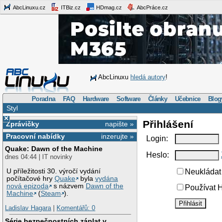
AbcLinuxu.cz
ITBiz.cz
HDmag.cz
AbcPráce.cz
AbcLinuxu
hledá autory
!
Poradna
FAQ
Hardware
Software
Články
Učebnice
Blog
Styl
×
Přihlášení
Zprávičky
napište »
Pracovní nabídky
inzerujte »
Login:
Quake: Dawn of the Machine
Heslo:
dnes 04:44 | IT novinky
U příležitosti 30. výročí vydání
Neukládat 
počítačové hry
Quake
byla
vydána
nová epizoda
s názvem
Dawn of the
Používat H
Machine
(
Steam
).
Ladislav Hagara
|
Komentářů: 0
Série bezpečnostních záplat v