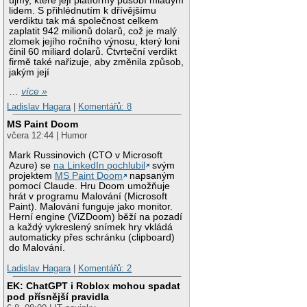
újmy, které její platformy působí mladým
lidem. S přihlédnutím k dřívějšímu
verdiktu tak má společnost celkem
zaplatit 942 milionů dolarů, což je malý
zlomek jejího ročního výnosu, který loni
činil 60 miliard dolarů. Čtvrteční verdikt
firmě také nařizuje, aby změnila způsob,
jakým její
…
více »
Ladislav Hagara
|
Komentářů: 8
MS Paint Doom
včera 12:44 | Humor
Mark Russinovich (CTO v Microsoft
Azure) se
na LinkedIn pochlubil
svým
projektem
MS Paint Doom
napsaným
pomocí Claude. Hru Doom umožňuje
hrát v programu Malování (Microsoft
Paint). Malování funguje jako monitor.
Herní engine (ViZDoom) běží na pozadí
a každý vykreslený snímek hry vkládá
automaticky přes schránku (clipboard)
do Malování.
Ladislav Hagara
|
Komentářů: 2
EK: ChatGPT i Roblox mohou spadat
pod přísnější pravidla