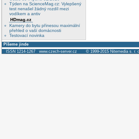
Týden na ScienceMag.cz: Vylepšený
test nenašel žádný rozdíl mezi
vodíkem a antiv
HDmag.cz
Kamery do bytu přinesou maximální
přehled o vaší domácnosti
Testovací novinka
Píšeme jinde
ISSN 1214-1267
www.czech-server.cz
© 1999-2015
Nitemedia s. r. 