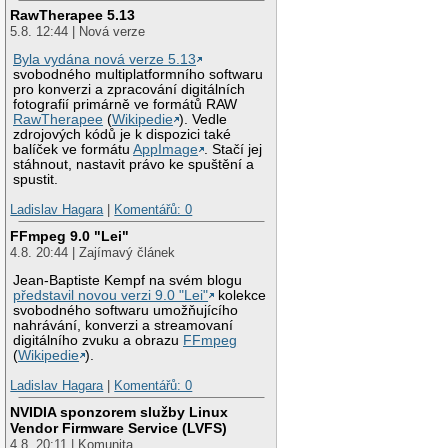
RawTherapee 5.13
5.8. 12:44 | Nová verze
Byla vydána nová verze 5.13
svobodného multiplatformního softwaru
pro konverzi a zpracování digitálních
fotografií primárně ve formátů RAW
RawTherapee
(
Wikipedie
). Vedle
zdrojových kódů je k dispozici také
balíček ve formátu
AppImage
. Stačí jej
stáhnout, nastavit právo ke spuštění a
spustit.
Ladislav Hagara
|
Komentářů: 0
FFmpeg 9.0 "Lei"
4.8. 20:44 | Zajímavý článek
Jean-Baptiste Kempf na svém blogu
představil novou verzi 9.0 "Lei"
kolekce
svobodného softwaru umožňujícího
nahrávání, konverzi a streamovaní
digitálního zvuku a obrazu
FFmpeg
(
Wikipedie
).
Ladislav Hagara
|
Komentářů: 0
NVIDIA sponzorem služby Linux
Vendor Firmware Service (LVFS)
4.8. 20:11 | Komunita