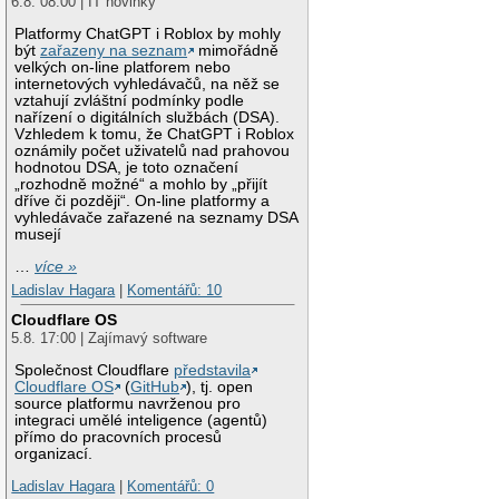
6.8. 08:00 | IT novinky
Platformy ChatGPT i Roblox by mohly
být
zařazeny na seznam
mimořádně
velkých on-line platforem nebo
internetových vyhledávačů, na něž se
vztahují zvláštní podmínky podle
nařízení o digitálních službách (DSA).
Vzhledem k tomu, že ChatGPT i Roblox
oznámily počet uživatelů nad prahovou
hodnotou DSA, je toto označení
„rozhodně možné“ a mohlo by „přijít
dříve či později“. On-line platformy a
vyhledávače zařazené na seznamy DSA
musejí
…
více »
Ladislav Hagara
|
Komentářů: 10
Cloudflare OS
5.8. 17:00 | Zajímavý software
Společnost Cloudflare
představila
Cloudflare OS
(
GitHub
), tj. open
source platformu navrženou pro
integraci umělé inteligence (agentů)
přímo do pracovních procesů
organizací.
Ladislav Hagara
|
Komentářů: 0