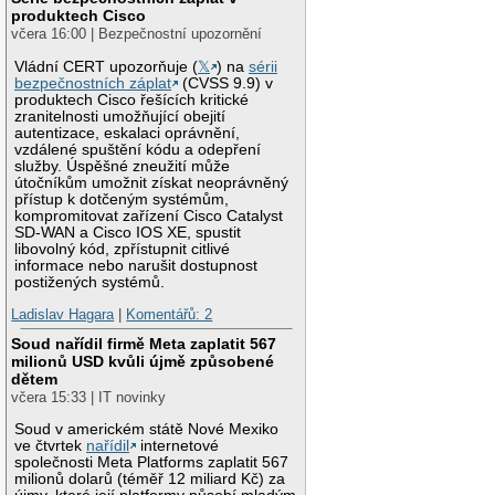
produktech Cisco
včera 16:00 | Bezpečnostní upozornění
Vládní CERT upozorňuje (
𝕏
) na
sérii
bezpečnostních záplat
(CVSS 9.9) v
produktech Cisco řešících kritické
zranitelnosti umožňující obejití
autentizace, eskalaci oprávnění,
vzdálené spuštění kódu a odepření
služby. Úspěšné zneužití může
útočníkům umožnit získat neoprávněný
přístup k dotčeným systémům,
kompromitovat zařízení Cisco Catalyst
SD-WAN a Cisco IOS XE, spustit
libovolný kód, zpřístupnit citlivé
informace nebo narušit dostupnost
postižených systémů.
Ladislav Hagara
|
Komentářů: 2
Soud nařídil firmě Meta zaplatit 567
milionů USD kvůli újmě způsobené
dětem
včera 15:33 | IT novinky
Soud v americkém státě Nové Mexiko
ve čtvrtek
nařídil
internetové
společnosti Meta Platforms zaplatit 567
milionů dolarů (téměř 12 miliard Kč) za