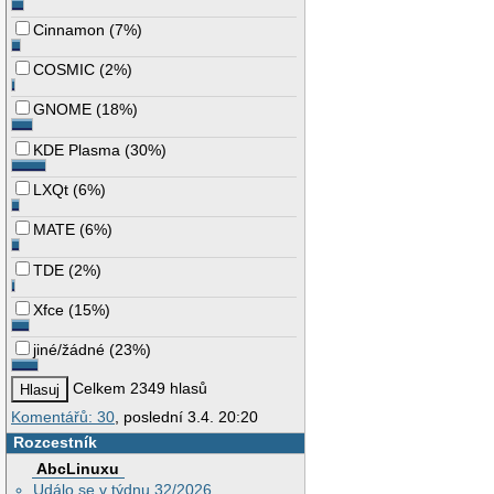
Cinnamon
(
7%
)
COSMIC
(
2%
)
GNOME
(
18%
)
KDE Plasma
(
30%
)
LXQt
(
6%
)
MATE
(
6%
)
TDE
(
2%
)
Xfce
(
15%
)
jiné/žádné
(
23%
)
Celkem 2349 hlasů
Komentářů: 30
, poslední 3.4. 20:20
Rozcestník
AbcLinuxu
Událo se v týdnu 32/2026