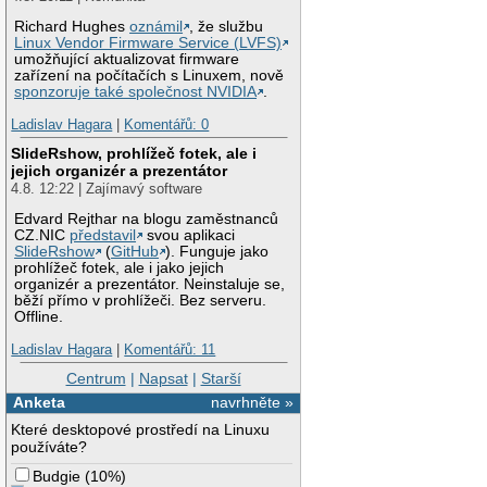
Richard Hughes
oznámil
, že službu
Linux Vendor Firmware Service (LVFS)
umožňující aktualizovat firmware
zařízení na počítačích s Linuxem, nově
sponzoruje také společnost NVIDIA
.
Ladislav Hagara
|
Komentářů: 0
SlideRshow, prohlížeč fotek, ale i
jejich organizér a prezentátor
4.8. 12:22 | Zajímavý software
Edvard Rejthar na blogu zaměstnanců
CZ.NIC
představil
svou aplikaci
SlideRshow
(
GitHub
). Funguje jako
prohlížeč fotek, ale i jako jejich
organizér a prezentátor. Neinstaluje se,
běží přímo v prohlížeči. Bez serveru.
Offline.
Ladislav Hagara
|
Komentářů: 11
Centrum
|
Napsat
|
Starší
Anketa
navrhněte »
Které desktopové prostředí na Linuxu
používáte?
Budgie
(
10%
)