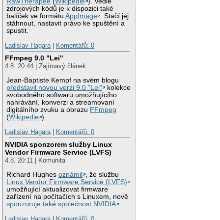
RawTherapee
(
Wikipedie
). Vedle
zdrojových kódů je k dispozici také
balíček ve formátu
AppImage
. Stačí jej
stáhnout, nastavit právo ke spuštění a
spustit.
Ladislav Hagara
|
Komentářů: 0
FFmpeg 9.0 "Lei"
4.8. 20:44 | Zajímavý článek
Jean-Baptiste Kempf na svém blogu
představil novou verzi 9.0 "Lei"
kolekce
svobodného softwaru umožňujícího
nahrávání, konverzi a streamovaní
digitálního zvuku a obrazu
FFmpeg
(
Wikipedie
).
Ladislav Hagara
|
Komentářů: 0
NVIDIA sponzorem služby Linux
Vendor Firmware Service (LVFS)
4.8. 20:11 | Komunita
Richard Hughes
oznámil
, že službu
Linux Vendor Firmware Service (LVFS)
umožňující aktualizovat firmware
zařízení na počítačích s Linuxem, nově
sponzoruje také společnost NVIDIA
.
Ladislav Hagara
|
Komentářů: 0