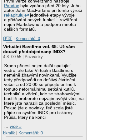
První verze konverzního nástroje
Pandoc
byla vydána před 20 lety. Jeho
autor John MacFarlane při tomto výročí
rekapituluje
jednotlivé etapy vývoje
a přidávání nových funkcí – rozšíření
nejen Markdownu a podporu mnoha
dalších formátů.
|🇵🇸
|
Komentářů: 0
Virtuální Bastlírna vol. 65: Už vám
dorazil předobjednaný INDX?
4.8. 00:55 | Pozvánky
Srpen přinesl nejen další spalující
vedro, ale také Virtuální Bastlírnu s
neméně žhavými novinkami. Využijte
tedy předpovědi na deštivý čtvrteční
večer a od 20:00 se připojte online k
tomuto neformálnímu setkání kutilů,
techniků a vědců, kde se strahovskými
bastlíři proberete nejzajímavější věci, na
které jste narazili za poslední měsíc.
Pokud jde o novinky, řeč zcela jistě
přijde na systém INDX pro tiskárny
Průša, který na konci
…
více »
bkralik
|
Komentářů: 0