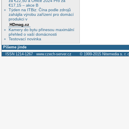
za €22,50 a Office 2024 Pro za
€17,15 – akce B
Týden na ITBiz: Čína podle zdrojů
zahájila výrobu zařízení pro domácí
produkci v
HDmag.cz
Kamery do bytu přinesou maximální
přehled o vaší domácnosti
Testovací novinka
Píšeme jinde
ISSN 1214-1267
www.czech-server.cz
© 1999-2015
Nitemedia s. r. 