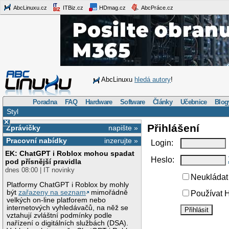
AbcLinuxu.cz
ITBiz.cz
HDmag.cz
AbcPráce.cz
AbcLinuxu
hledá autory
!
Poradna
FAQ
Hardware
Software
Články
Učebnice
Blog
Styl
×
Přihlášení
Zprávičky
napište »
Pracovní nabídky
inzerujte »
Login:
EK: ChatGPT i Roblox mohou spadat
Heslo:
pod přísnější pravidla
dnes 08:00 | IT novinky
Neukládat 
Platformy ChatGPT i Roblox by mohly
být
zařazeny na seznam
mimořádně
Používat H
velkých on-line platforem nebo
internetových vyhledávačů, na něž se
vztahují zvláštní podmínky podle
nařízení o digitálních službách (DSA).