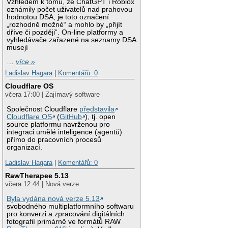
Vzhledem k tomu, že ChatGPT i Roblox
oznámily počet uživatelů nad prahovou
hodnotou DSA, je toto označení
„rozhodně možné“ a mohlo by „přijít
dříve či později“. On-line platformy a
vyhledávače zařazené na seznamy DSA
musejí
…
více »
Ladislav Hagara
|
Komentářů: 0
Cloudflare OS
včera 17:00 | Zajímavý software
Společnost Cloudflare
představila
Cloudflare OS
(
GitHub
), tj. open
source platformu navrženou pro
integraci umělé inteligence (agentů)
přímo do pracovních procesů
organizací.
Ladislav Hagara
|
Komentářů: 0
RawTherapee 5.13
včera 12:44 | Nová verze
Byla vydána nová verze 5.13
svobodného multiplatformního softwaru
pro konverzi a zpracování digitálních
fotografií primárně ve formátů RAW