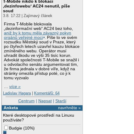
T-Mobile nikdo k blokaci
‚dezinfowebu‘ AC24 nenutil, píše
soud
3.8. 17:22 | Zajímavý článek
Firma T-Mobile blokovala
„dezinformační web“ AC24 bez toho,
aniž by k tomu měla závazný pokyn
orgánů veřejné moci
. Píše to ve svém
rozsudku Městský soud v Praze, který
po čtyřech letech uzavřel kauzu blokace
zmíněného webu. Operátor musí
uhradit škodu ve výši 35 tisíc korun.
Advokát společnosti T-Mobile se snažil i
u odvolacího senátu argumentovat tím,
že firma jednala v dobré víře, když na
stránky omezila přístup poté, co ji k
tomu vyzvalo
…
více »
Ladislav Hagara
|
Komentářů: 64
Centrum
|
Napsat
|
Starší
Anketa
navrhněte »
Které desktopové prostředí na Linuxu
používáte?
Budgie
(
10%
)