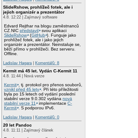
SlideRshow, prohlížeč fotek, ale i
jejich organizér a prezentátor
4.8. 12:22 | Zajímavý software
Edvard Rejthar na blogu zaměstnanců
CZ.NIC
představil
svou aplikaci
SlideRshow
(
GitHub
). Funguje jako
prohlížeč fotek, ale i jako jejich
organizér a prezentátor. Neinstaluje se,
běží přímo v prohlížeči. Bez serveru.
Offline.
Ladislav Hagara
|
Komentářů: 8
Kermit má 45 let. Vydán C-Kermit 11
4.8. 11:44 | Nová verze
Kermit
, tj. protokol pro přenos souborů,
vznikl před 45 lety
. Při této příležitosti
byla po 15 letech od vydání poslední
stabilní verze 9.0.302 vydána
nová
stabilní verze 11
implementace
C-
Kermit
. S podporou IPv6.
Ladislav Hagara
|
Komentářů: 0
20 let Pandoc
4.8. 11:11 | Zajímavý článek