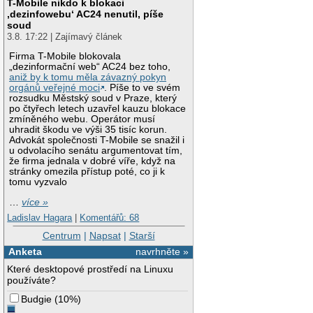
T-Mobile nikdo k blokaci
‚dezinfowebu‘ AC24 nenutil, píše
soud
3.8. 17:22 | Zajímavý článek
Firma T-Mobile blokovala
„dezinformační web“ AC24 bez toho,
aniž by k tomu měla závazný pokyn
orgánů veřejné moci
. Píše to ve svém
rozsudku Městský soud v Praze, který
po čtyřech letech uzavřel kauzu blokace
zmíněného webu. Operátor musí
uhradit škodu ve výši 35 tisíc korun.
Advokát společnosti T-Mobile se snažil i
u odvolacího senátu argumentovat tím,
že firma jednala v dobré víře, když na
stránky omezila přístup poté, co ji k
tomu vyzvalo
…
více »
Ladislav Hagara
|
Komentářů: 68
Centrum
|
Napsat
|
Starší
Anketa
navrhněte »
Které desktopové prostředí na Linuxu
používáte?
Budgie
(
10%
)