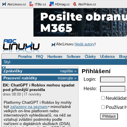
AbcLinuxu.cz
ITBiz.cz
HDmag.cz
AbcPráce.cz
AbcLinuxu
hledá autory
!
Poradna
FAQ
Hardware
Software
Články
Učebnice
Blog
Styl
×
Přihlášení
Zprávičky
napište »
Pracovní nabídky
inzerujte »
Login:
EK: ChatGPT i Roblox mohou spadat
Heslo:
pod přísnější pravidla
dnes 08:00 | IT novinky
Neukládat 
Platformy ChatGPT i Roblox by mohly
být
zařazeny na seznam
mimořádně
Používat H
velkých on-line platforem nebo
internetových vyhledávačů, na něž se
vztahují zvláštní podmínky podle
nařízení o digitálních službách (DSA).