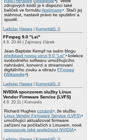
RawTherapee
(
Wikipedie
). Vedle
zdrojových kódů je k dispozici také
balíček ve formátu
AppImage
. Stačí jej
stáhnout, nastavit právo ke spuštění a
spustit.
Ladislav Hagara
|
Komentářů: 0
FFmpeg 9.0 "Lei"
4.8. 20:44 | Zajímavý článek
Jean-Baptiste Kempf na svém blogu
představil novou verzi 9.0 "Lei"
kolekce
svobodného softwaru umožňujícího
nahrávání, konverzi a streamovaní
digitálního zvuku a obrazu
FFmpeg
(
Wikipedie
).
Ladislav Hagara
|
Komentářů: 0
NVIDIA sponzorem služby Linux
Vendor Firmware Service (LVFS)
4.8. 20:11 | Komunita
Richard Hughes
oznámil
, že službu
Linux Vendor Firmware Service (LVFS)
umožňující aktualizovat firmware
zařízení na počítačích s Linuxem, nově
sponzoruje také společnost NVIDIA
.
Ladislav Hagara
|
Komentářů: 0