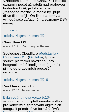
Vzhledem k tomu, že ChatGPT i Roblox
oznámily počet uživatelů nad prahovou
hodnotou DSA, je toto označení
„rozhodně možné“ a mohlo by „přijít
dříve či později“. On-line platformy a
vyhledávače zařazené na seznamy DSA
musejí
…
více »
Ladislav Hagara
|
Komentářů: 1
Cloudflare OS
včera 17:00 | Zajímavý software
Společnost Cloudflare
představila
Cloudflare OS
(
GitHub
), tj. open
source platformu navrženou pro
integraci umělé inteligence (agentů)
přímo do pracovních procesů
organizací.
Ladislav Hagara
|
Komentářů: 0
RawTherapee 5.13
včera 12:44 | Nová verze
Byla vydána nová verze 5.13
svobodného multiplatformního softwaru
pro konverzi a zpracování digitálních
fotografií primárně ve formátů RAW