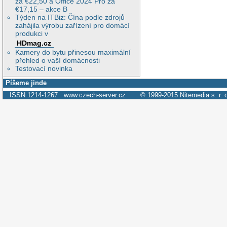
za €22,50 a Office 2024 Pro za
€17,15 – akce B
Týden na ITBiz: Čína podle zdrojů
zahájila výrobu zařízení pro domácí
produkci v
HDmag.cz
Kamery do bytu přinesou maximální
přehled o vaší domácnosti
Testovací novinka
Píšeme jinde
ISSN 1214-1267
www.czech-server.cz
© 1999-2015
Nitemedia s. r. 