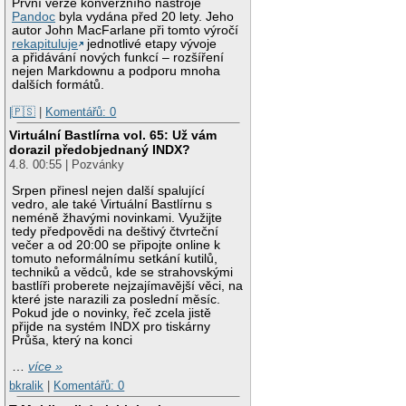
První verze konverzního nástroje
Pandoc
byla vydána před 20 lety. Jeho
autor John MacFarlane při tomto výročí
rekapituluje
jednotlivé etapy vývoje
a přidávání nových funkcí – rozšíření
nejen Markdownu a podporu mnoha
dalších formátů.
|🇵🇸
|
Komentářů: 0
Virtuální Bastlírna vol. 65: Už vám
dorazil předobjednaný INDX?
4.8. 00:55 | Pozvánky
Srpen přinesl nejen další spalující
vedro, ale také Virtuální Bastlírnu s
neméně žhavými novinkami. Využijte
tedy předpovědi na deštivý čtvrteční
večer a od 20:00 se připojte online k
tomuto neformálnímu setkání kutilů,
techniků a vědců, kde se strahovskými
bastlíři proberete nejzajímavější věci, na
které jste narazili za poslední měsíc.
Pokud jde o novinky, řeč zcela jistě
přijde na systém INDX pro tiskárny
Průša, který na konci
…
více »
bkralik
|
Komentářů: 0