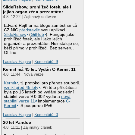
SlideRshow, prohlížeč fotek, ale i
jejich organizér a prezentátor
4.8. 12:22 | Zajímavý software
Edvard Rejthar na blogu zaměstnanců
CZ.NIC
představil
svou aplikaci
SlideRshow
(
GitHub
). Funguje jako
prohlížeč fotek, ale i jako jejich
organizér a prezentátor. Neinstaluje se,
běží přímo v prohlížeči. Bez serveru.
Offline.
Ladislav Hagara
|
Komentářů: 9
Kermit má 45 let. Vydán C-Kermit 11
4.8. 11:44 | Nová verze
Kermit
, tj. protokol pro přenos souborů,
vznikl před 45 lety
. Při této příležitosti
byla po 15 letech od vydání poslední
stabilní verze 9.0.302 vydána
nová
stabilní verze 11
implementace
C-
Kermit
. S podporou IPv6.
Ladislav Hagara
|
Komentářů: 0
20 let Pandoc
4.8. 11:11 | Zajímavý článek