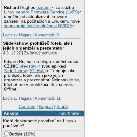
Richard Hughes
oznámil
, že službu
Linux Vendor Firmware Service (LVFS)
umožňující aktualizovat firmware
zařízení na počítačích s Linuxem, nově
sponzoruje také společnost NVIDIA
.
Ladislav Hagara
|
Komentářů: 0
SlideRshow, prohlížeč fotek, ale i
jejich organizér a prezentátor
4.8. 12:22 | Zajímavý software
Edvard Rejthar na blogu zaměstnanců
CZ.NIC
představil
svou aplikaci
SlideRshow
(
GitHub
). Funguje jako
prohlížeč fotek, ale i jako jejich
organizér a prezentátor. Neinstaluje se,
běží přímo v prohlížeči. Bez serveru.
Offline.
Ladislav Hagara
|
Komentářů: 11
Centrum
|
Napsat
|
Starší
Anketa
navrhněte »
Které desktopové prostředí na Linuxu
používáte?
Budgie
(
10%
)