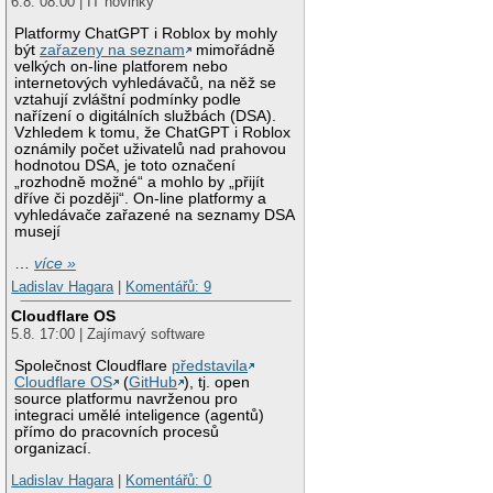
6.8. 08:00 | IT novinky
Platformy ChatGPT i Roblox by mohly
být
zařazeny na seznam
mimořádně
velkých on-line platforem nebo
internetových vyhledávačů, na něž se
vztahují zvláštní podmínky podle
nařízení o digitálních službách (DSA).
Vzhledem k tomu, že ChatGPT i Roblox
oznámily počet uživatelů nad prahovou
hodnotou DSA, je toto označení
„rozhodně možné“ a mohlo by „přijít
dříve či později“. On-line platformy a
vyhledávače zařazené na seznamy DSA
musejí
…
více »
Ladislav Hagara
|
Komentářů: 9
Cloudflare OS
5.8. 17:00 | Zajímavý software
Společnost Cloudflare
představila
Cloudflare OS
(
GitHub
), tj. open
source platformu navrženou pro
integraci umělé inteligence (agentů)
přímo do pracovních procesů
organizací.
Ladislav Hagara
|
Komentářů: 0