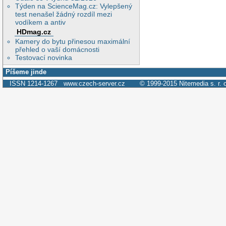
Týden na ScienceMag.cz: Vylepšený
test nenašel žádný rozdíl mezi
vodíkem a antiv
HDmag.cz
Kamery do bytu přinesou maximální
přehled o vaší domácnosti
Testovací novinka
Píšeme jinde
ISSN 1214-1267
www.czech-server.cz
© 1999-2015
Nitemedia s. r. 