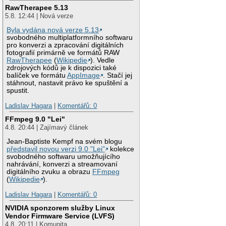
RawTherapee 5.13
5.8. 12:44 | Nová verze
Byla vydána nová verze 5.13
svobodného multiplatformního softwaru
pro konverzi a zpracování digitálních
fotografií primárně ve formátů RAW
RawTherapee
(
Wikipedie
). Vedle
zdrojových kódů je k dispozici také
balíček ve formátu
AppImage
. Stačí jej
stáhnout, nastavit právo ke spuštění a
spustit.
Ladislav Hagara
|
Komentářů: 0
FFmpeg 9.0 "Lei"
4.8. 20:44 | Zajímavý článek
Jean-Baptiste Kempf na svém blogu
představil novou verzi 9.0 "Lei"
kolekce
svobodného softwaru umožňujícího
nahrávání, konverzi a streamovaní
digitálního zvuku a obrazu
FFmpeg
(
Wikipedie
).
Ladislav Hagara
|
Komentářů: 0
NVIDIA sponzorem služby Linux
Vendor Firmware Service (LVFS)
4.8. 20:11 | Komunita