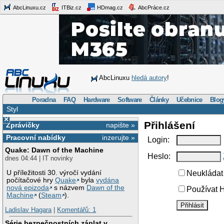
AbcLinuxu.cz
ITBiz.cz
HDmag.cz
AbcPráce.cz
AbcLinuxu
hledá autory
!
Poradna
FAQ
Hardware
Software
Články
Učebnice
Blog
Styl
×
Přihlášení
Zprávičky
napište »
Pracovní nabídky
inzerujte »
Login:
Quake: Dawn of the Machine
Heslo:
dnes 04:44 | IT novinky
U příležitosti 30. výročí vydání
Neukládat 
počítačové hry
Quake
byla
vydána
nová epizoda
s názvem
Dawn of the
Používat H
Machine
(
Steam
).
Ladislav Hagara
|
Komentářů: 1
Série bezpečnostních záplat v