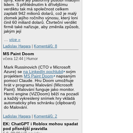
újmy, které její platformy působí mladým
lidem. S přihlédnutím k dřívějšímu
verdiktu tak má společnost celkem
zaplatit 942 milionů dolarů, což je malý
zlomek jejího ročního výnosu, který loni
činil 60 miliard dolarů. Čtvrteční verdikt
firmě také nařizuje, aby změnila způsob,
jakým její
…
více »
Ladislav Hagara
|
Komentářů: 8
MS Paint Doom
včera 12:44 | Humor
Mark Russinovich (CTO v Microsoft
Azure) se
na LinkedIn pochlubil
svým
projektem
MS Paint Doom
napsaným
pomocí Claude. Hru Doom umožňuje
hrát v programu Malování (Microsoft
Paint). Malování funguje jako monitor.
Herní engine (ViZDoom) běží na pozadí
a každý vykreslený snímek hry vkládá
automaticky přes schránku (clipboard)
do Malování.
Ladislav Hagara
|
Komentářů: 2
EK: ChatGPT i Roblox mohou spadat
pod přísnější pravidla