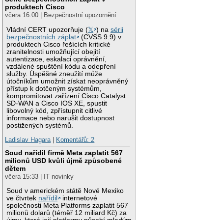
produktech Cisco
včera 16:00 | Bezpečnostní upozornění
Vládní CERT upozorňuje (
𝕏
) na
sérii
bezpečnostních záplat
(CVSS 9.9) v
produktech Cisco řešících kritické
zranitelnosti umožňující obejití
autentizace, eskalaci oprávnění,
vzdálené spuštění kódu a odepření
služby. Úspěšné zneužití může
útočníkům umožnit získat neoprávněný
přístup k dotčeným systémům,
kompromitovat zařízení Cisco Catalyst
SD-WAN a Cisco IOS XE, spustit
libovolný kód, zpřístupnit citlivé
informace nebo narušit dostupnost
postižených systémů.
Ladislav Hagara
|
Komentářů: 2
Soud nařídil firmě Meta zaplatit 567
milionů USD kvůli újmě způsobené
dětem
včera 15:33 | IT novinky
Soud v americkém státě Nové Mexiko
ve čtvrtek
nařídil
internetové
společnosti Meta Platforms zaplatit 567
milionů dolarů (téměř 12 miliard Kč) za