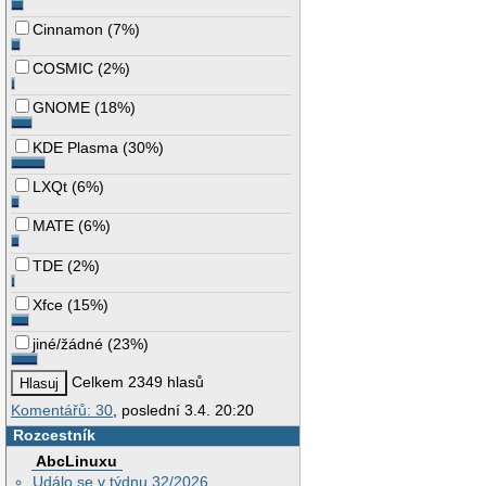
Cinnamon
(
7%
)
COSMIC
(
2%
)
GNOME
(
18%
)
KDE Plasma
(
30%
)
LXQt
(
6%
)
MATE
(
6%
)
TDE
(
2%
)
Xfce
(
15%
)
jiné/žádné
(
23%
)
Celkem 2349 hlasů
Komentářů: 30
, poslední 3.4. 20:20
Rozcestník
AbcLinuxu
Událo se v týdnu 32/2026