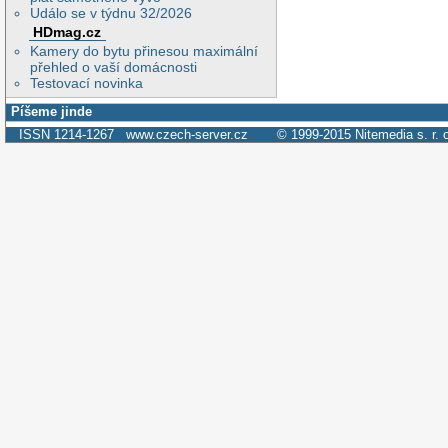
Událo se v týdnu 32/2026
HDmag.cz
Kamery do bytu přinesou maximální
přehled o vaší domácnosti
Testovací novinka
Píšeme jinde
ISSN 1214-1267
www.czech-server.cz
© 1999-2015
Nitemedia s. r. 