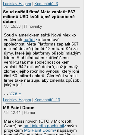
Ladislav Hagara
|
Komentářů: 3
Soud nařídil firmě Meta zaplatit 567
milionů USD kvůli újmě způsobené
dětem
7.8. 15:33 | IT novinky
Soud v americkém státě Nové Mexiko
ve čtvrtek
nařídil
internetové
společnosti Meta Platforms zaplatit 567
milionů dolarů (téměř 12 miliard Kč) za
újmy, které její platformy působí mladým
lidem. S přihlédnutím k dřívějšímu
verdiktu tak má společnost celkem
zaplatit 942 milionů dolarů, což je malý
zlomek jejího ročního výnosu, který loni
činil 60 miliard dolarů. Čtvrteční verdikt
firmě také nařizuje, aby změnila způsob,
jakým její
…
více »
Ladislav Hagara
|
Komentářů: 13
MS Paint Doom
7.8. 12:44 | Humor
Mark Russinovich (CTO v Microsoft
Azure) se
na LinkedIn pochlubil
svým
projektem
MS Paint Doom
napsaným
pomocí Claude. Hru Doom umožňuje