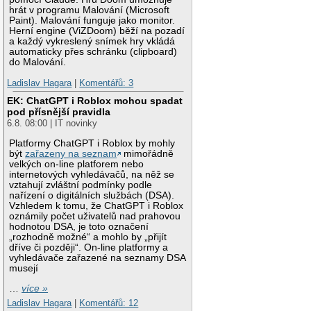
hrát v programu Malování (Microsoft
Paint). Malování funguje jako monitor.
Herní engine (ViZDoom) běží na pozadí
a každý vykreslený snímek hry vkládá
automaticky přes schránku (clipboard)
do Malování.
Ladislav Hagara
|
Komentářů: 3
EK: ChatGPT i Roblox mohou spadat
pod přísnější pravidla
6.8. 08:00 | IT novinky
Platformy ChatGPT i Roblox by mohly
být
zařazeny na seznam
mimořádně
velkých on-line platforem nebo
internetových vyhledávačů, na něž se
vztahují zvláštní podmínky podle
nařízení o digitálních službách (DSA).
Vzhledem k tomu, že ChatGPT i Roblox
oznámily počet uživatelů nad prahovou
hodnotou DSA, je toto označení
„rozhodně možné“ a mohlo by „přijít
dříve či později“. On-line platformy a
vyhledávače zařazené na seznamy DSA
musejí
…
více »
Ladislav Hagara
|
Komentářů: 12