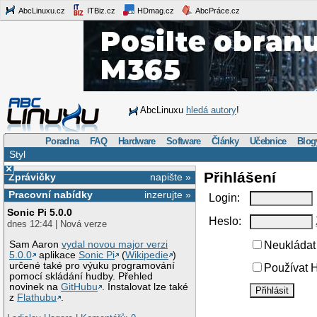
AbcLinuxu.cz
ITBiz.cz
HDmag.cz
AbcPráce.cz
AbcLinuxu
hledá autory
!
Poradna
FAQ
Hardware
Software
Články
Učebnice
Blog
Styl
×
Přihlášení
Zprávičky
napište »
Pracovní nabídky
inzerujte »
Login:
Sonic Pi 5.0.0
Heslo:
dnes 12:44 | Nová verze
Sam Aaron
vydal novou major verzi
Neukládat 
5.0.0
aplikace
Sonic Pi
(
Wikipedie
)
určené také pro výuku programování
Používat H
pomocí skládání hudby. Přehled
novinek na
GitHubu
. Instalovat lze také
z
Flathubu
.