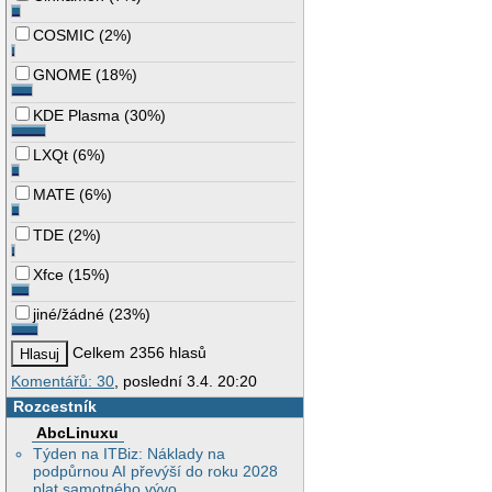
COSMIC
(
2%
)
GNOME
(
18%
)
KDE Plasma
(
30%
)
LXQt
(
6%
)
MATE
(
6%
)
TDE
(
2%
)
Xfce
(
15%
)
jiné/žádné
(
23%
)
Celkem 2356 hlasů
Komentářů: 30
, poslední 3.4. 20:20
Rozcestník
AbcLinuxu
Týden na ITBiz: Náklady na
podpůrnou AI převýší do roku 2028
plat samotného vývo