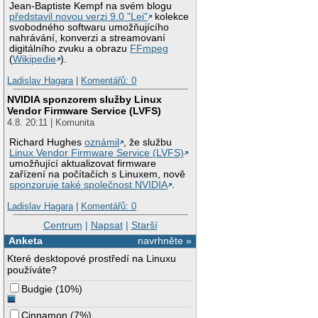
Jean-Baptiste Kempf na svém blogu
představil novou verzi 9.0 "Lei"
kolekce
svobodného softwaru umožňujícího
nahrávání, konverzi a streamovaní
digitálního zvuku a obrazu
FFmpeg
(
Wikipedie
).
Ladislav Hagara
|
Komentářů: 0
NVIDIA sponzorem služby Linux
Vendor Firmware Service (LVFS)
4.8. 20:11 | Komunita
Richard Hughes
oznámil
, že službu
Linux Vendor Firmware Service (LVFS)
umožňující aktualizovat firmware
zařízení na počítačích s Linuxem, nově
sponzoruje také společnost NVIDIA
.
Ladislav Hagara
|
Komentářů: 0
Centrum
|
Napsat
|
Starší
Anketa
navrhněte »
Které desktopové prostředí na Linuxu
používáte?
Budgie
(
10%
)
Cinnamon
(
7%
)