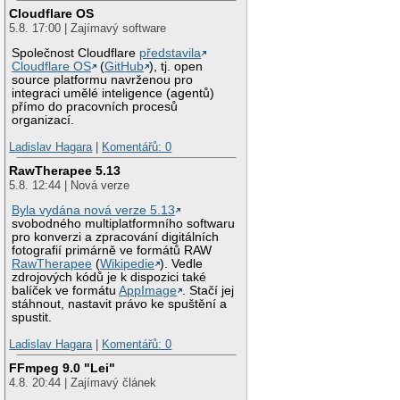
Cloudflare OS
5.8. 17:00 | Zajímavý software
Společnost Cloudflare
představila
Cloudflare OS
(
GitHub
), tj. open
source platformu navrženou pro
integraci umělé inteligence (agentů)
přímo do pracovních procesů
organizací.
Ladislav Hagara
|
Komentářů: 0
RawTherapee 5.13
5.8. 12:44 | Nová verze
Byla vydána nová verze 5.13
svobodného multiplatformního softwaru
pro konverzi a zpracování digitálních
fotografií primárně ve formátů RAW
RawTherapee
(
Wikipedie
). Vedle
zdrojových kódů je k dispozici také
balíček ve formátu
AppImage
. Stačí jej
stáhnout, nastavit právo ke spuštění a
spustit.
Ladislav Hagara
|
Komentářů: 0
FFmpeg 9.0 "Lei"
4.8. 20:44 | Zajímavý článek