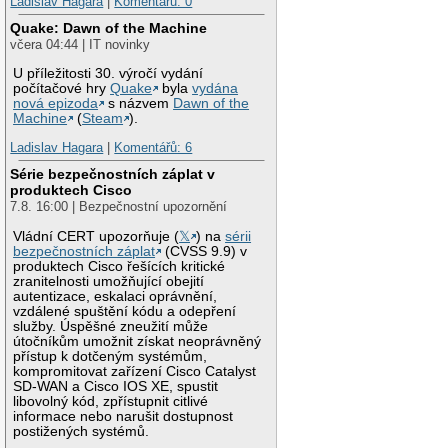
Ladislav Hagara
|
Komentářů: 0
Quake: Dawn of the Machine
včera 04:44 | IT novinky
U příležitosti 30. výročí vydání
počítačové hry
Quake
byla
vydána
nová epizoda
s názvem
Dawn of the
Machine
(
Steam
).
Ladislav Hagara
|
Komentářů: 6
Série bezpečnostních záplat v
produktech Cisco
7.8. 16:00 | Bezpečnostní upozornění
Vládní CERT upozorňuje (
𝕏
) na
sérii
bezpečnostních záplat
(CVSS 9.9) v
produktech Cisco řešících kritické
zranitelnosti umožňující obejití
autentizace, eskalaci oprávnění,
vzdálené spuštění kódu a odepření
služby. Úspěšné zneužití může
útočníkům umožnit získat neoprávněný
přístup k dotčeným systémům,
kompromitovat zařízení Cisco Catalyst
SD-WAN a Cisco IOS XE, spustit
libovolný kód, zpřístupnit citlivé
informace nebo narušit dostupnost
postižených systémů.