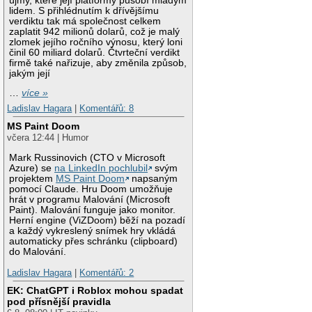
újmy, které její platformy působí mladým
lidem. S přihlédnutím k dřívějšímu
verdiktu tak má společnost celkem
zaplatit 942 milionů dolarů, což je malý
zlomek jejího ročního výnosu, který loni
činil 60 miliard dolarů. Čtvrteční verdikt
firmě také nařizuje, aby změnila způsob,
jakým její
…
více »
Ladislav Hagara
|
Komentářů: 8
MS Paint Doom
včera 12:44 | Humor
Mark Russinovich (CTO v Microsoft
Azure) se
na LinkedIn pochlubil
svým
projektem
MS Paint Doom
napsaným
pomocí Claude. Hru Doom umožňuje
hrát v programu Malování (Microsoft
Paint). Malování funguje jako monitor.
Herní engine (ViZDoom) běží na pozadí
a každý vykreslený snímek hry vkládá
automaticky přes schránku (clipboard)
do Malování.
Ladislav Hagara
|
Komentářů: 2
EK: ChatGPT i Roblox mohou spadat
pod přísnější pravidla