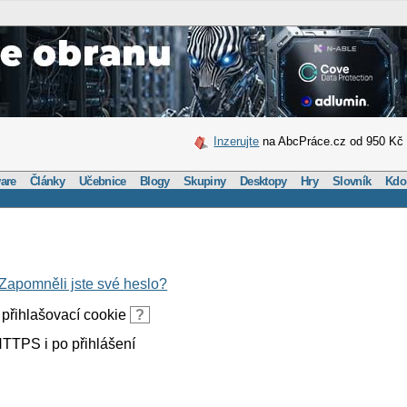
Inzerujte
na AbcPráce.cz od 950 Kč
are
Články
Učebnice
Blogy
Skupiny
Desktopy
Hry
Slovník
Kdo
Zapomněli jste své heslo?
přihlašovací cookie
?
TTPS i po přihlášení