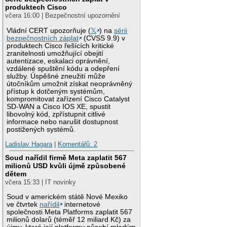
produktech Cisco
včera 16:00 | Bezpečnostní upozornění
Vládní CERT upozorňuje (
𝕏
) na
sérii
bezpečnostních záplat
(CVSS 9.9) v
produktech Cisco řešících kritické
zranitelnosti umožňující obejití
autentizace, eskalaci oprávnění,
vzdálené spuštění kódu a odepření
služby. Úspěšné zneužití může
útočníkům umožnit získat neoprávněný
přístup k dotčeným systémům,
kompromitovat zařízení Cisco Catalyst
SD-WAN a Cisco IOS XE, spustit
libovolný kód, zpřístupnit citlivé
informace nebo narušit dostupnost
postižených systémů.
Ladislav Hagara
|
Komentářů: 2
Soud nařídil firmě Meta zaplatit 567
milionů USD kvůli újmě způsobené
dětem
včera 15:33 | IT novinky
Soud v americkém státě Nové Mexiko
ve čtvrtek
nařídil
internetové
společnosti Meta Platforms zaplatit 567
milionů dolarů (téměř 12 miliard Kč) za