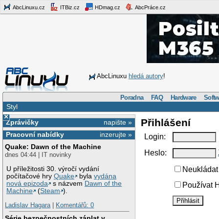
AbcLinuxu.cz
ITBiz.cz
HDmag.cz
AbcPráce.cz
AbcLinuxu
hledá autory
!
Poradna
FAQ
Hardware
Softw
Styl
×
Přihlášení
Zprávičky
napište »
Pracovní nabídky
inzerujte »
Login:
Quake: Dawn of the Machine
Heslo:
dnes 04:44 | IT novinky
U příležitosti 30. výročí vydání
Neukládat 
počítačové hry
Quake
byla
vydána
nová epizoda
s názvem
Dawn of the
Používat H
Machine
(
Steam
).
Ladislav Hagara
|
Komentářů: 0
Série bezpečnostních záplat v