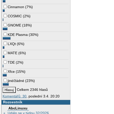
Cinnamon
(
7%
)
COSMIC
(
2%
)
GNOME
(
18%
)
KDE Plasma
(
30%
)
LXQt
(
6%
)
MATE
(
6%
)
TDE
(
2%
)
Xfce
(
15%
)
jiné/žádné
(
23%
)
Celkem 2346 hlasů
Komentářů: 30
, poslední 3.4. 20:20
Rozcestník
AbcLinuxu
Událo se v týdnu 32/2026