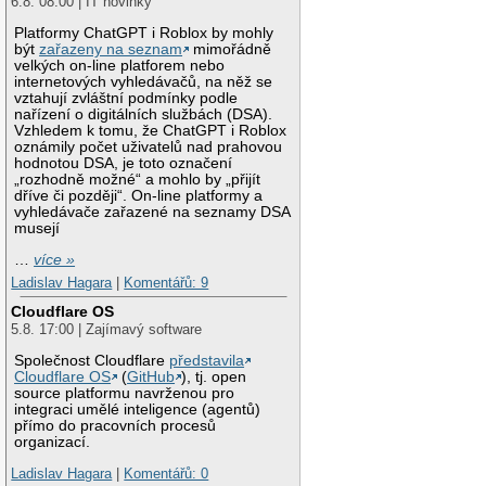
6.8. 08:00 | IT novinky
Platformy ChatGPT i Roblox by mohly
být
zařazeny na seznam
mimořádně
velkých on-line platforem nebo
internetových vyhledávačů, na něž se
vztahují zvláštní podmínky podle
nařízení o digitálních službách (DSA).
Vzhledem k tomu, že ChatGPT i Roblox
oznámily počet uživatelů nad prahovou
hodnotou DSA, je toto označení
„rozhodně možné“ a mohlo by „přijít
dříve či později“. On-line platformy a
vyhledávače zařazené na seznamy DSA
musejí
…
více »
Ladislav Hagara
|
Komentářů: 9
Cloudflare OS
5.8. 17:00 | Zajímavý software
Společnost Cloudflare
představila
Cloudflare OS
(
GitHub
), tj. open
source platformu navrženou pro
integraci umělé inteligence (agentů)
přímo do pracovních procesů
organizací.
Ladislav Hagara
|
Komentářů: 0