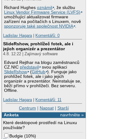
Richard Hughes
oznámil
, že službu
Linux Vendor Firmware Service (LVFS)
umožňující aktualizovat firmware
zařízení na počítačích s Linuxem, nově
sponzoruje také společnost NVIDIA
.
Ladislav Hagara
|
Komentářů: 0
SlideRshow, prohlížeč fotek, ale i
jejich organizér a prezentátor
4.8. 12:22 | Zajímavý software
Edvard Rejthar na blogu zaměstnanců
CZ.NIC
představil
svou aplikaci
SlideRshow
(
GitHub
). Funguje jako
prohlížeč fotek, ale i jako jejich
organizér a prezentátor. Neinstaluje se,
běží přímo v prohlížeči. Bez serveru.
Offline.
Ladislav Hagara
|
Komentářů: 11
Centrum
|
Napsat
|
Starší
Anketa
navrhněte »
Které desktopové prostředí na Linuxu
používáte?
Budgie
(
10%
)