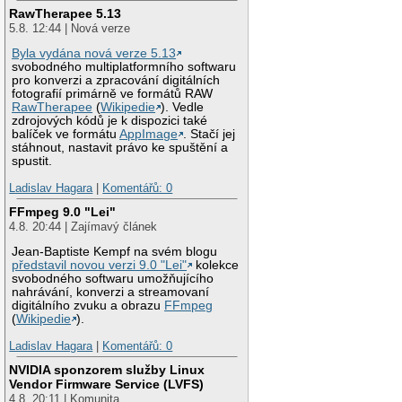
RawTherapee 5.13
5.8. 12:44 | Nová verze
Byla vydána nová verze 5.13
svobodného multiplatformního softwaru
pro konverzi a zpracování digitálních
fotografií primárně ve formátů RAW
RawTherapee
(
Wikipedie
). Vedle
zdrojových kódů je k dispozici také
balíček ve formátu
AppImage
. Stačí jej
stáhnout, nastavit právo ke spuštění a
spustit.
Ladislav Hagara
|
Komentářů: 0
FFmpeg 9.0 "Lei"
4.8. 20:44 | Zajímavý článek
Jean-Baptiste Kempf na svém blogu
představil novou verzi 9.0 "Lei"
kolekce
svobodného softwaru umožňujícího
nahrávání, konverzi a streamovaní
digitálního zvuku a obrazu
FFmpeg
(
Wikipedie
).
Ladislav Hagara
|
Komentářů: 0
NVIDIA sponzorem služby Linux
Vendor Firmware Service (LVFS)
4.8. 20:11 | Komunita