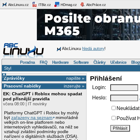
AbcLinuxu.cz
ITBiz.cz
HDmag.cz
AbcPráce.cz
AbcLinuxu
hledá autory
!
Poradna
FAQ
Hardware
Software
Články
Učebnice
Blog
Styl
×
Přihlášení
Zprávičky
napište »
Pracovní nabídky
inzerujte »
Login:
EK: ChatGPT i Roblox mohou spadat
Heslo:
pod přísnější pravidla
včera 08:00 | IT novinky
Neukládat 
Platformy ChatGPT i Roblox by mohly
být
zařazeny na seznam
mimořádně
Používat H
velkých on-line platforem nebo
internetových vyhledávačů, na něž se
vztahují zvláštní podmínky podle
nařízení o digitálních službách (DSA).