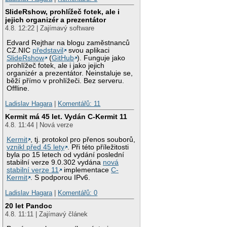
SlideRshow, prohlížeč fotek, ale i
jejich organizér a prezentátor
4.8. 12:22 | Zajímavý software
Edvard Rejthar na blogu zaměstnanců
CZ.NIC
představil
svou aplikaci
SlideRshow
(
GitHub
). Funguje jako
prohlížeč fotek, ale i jako jejich
organizér a prezentátor. Neinstaluje se,
běží přímo v prohlížeči. Bez serveru.
Offline.
Ladislav Hagara
|
Komentářů: 11
Kermit má 45 let. Vydán C-Kermit 11
4.8. 11:44 | Nová verze
Kermit
, tj. protokol pro přenos souborů,
vznikl před 45 lety
. Při této příležitosti
byla po 15 letech od vydání poslední
stabilní verze 9.0.302 vydána
nová
stabilní verze 11
implementace
C-
Kermit
. S podporou IPv6.
Ladislav Hagara
|
Komentářů: 0
20 let Pandoc
4.8. 11:11 | Zajímavý článek