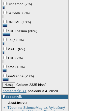
Cinnamon
(
7%
)
COSMIC
(
2%
)
GNOME
(
18%
)
KDE Plasma
(
30%
)
LXQt
(
6%
)
MATE
(
6%
)
TDE
(
2%
)
Xfce
(
15%
)
jiné/žádné
(
23%
)
Celkem 2335 hlasů
Komentářů: 30
, poslední 3.4. 20:20
Rozcestník
AbcLinuxu
Týden na ScienceMag.cz: Vylepšený