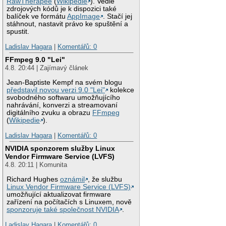
RawTherapee
(
Wikipedie
). Vedle
zdrojových kódů je k dispozici také
balíček ve formátu
AppImage
. Stačí jej
stáhnout, nastavit právo ke spuštění a
spustit.
Ladislav Hagara
|
Komentářů: 0
FFmpeg 9.0 "Lei"
4.8. 20:44 | Zajímavý článek
Jean-Baptiste Kempf na svém blogu
představil novou verzi 9.0 "Lei"
kolekce
svobodného softwaru umožňujícího
nahrávání, konverzi a streamovaní
digitálního zvuku a obrazu
FFmpeg
(
Wikipedie
).
Ladislav Hagara
|
Komentářů: 0
NVIDIA sponzorem služby Linux
Vendor Firmware Service (LVFS)
4.8. 20:11 | Komunita
Richard Hughes
oznámil
, že službu
Linux Vendor Firmware Service (LVFS)
umožňující aktualizovat firmware
zařízení na počítačích s Linuxem, nově
sponzoruje také společnost NVIDIA
.
Ladislav Hagara
|
Komentářů: 0