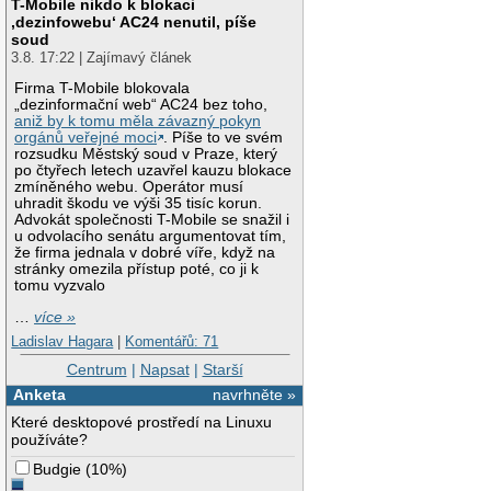
T-Mobile nikdo k blokaci
‚dezinfowebu‘ AC24 nenutil, píše
soud
3.8. 17:22 | Zajímavý článek
Firma T-Mobile blokovala
„dezinformační web“ AC24 bez toho,
aniž by k tomu měla závazný pokyn
orgánů veřejné moci
. Píše to ve svém
rozsudku Městský soud v Praze, který
po čtyřech letech uzavřel kauzu blokace
zmíněného webu. Operátor musí
uhradit škodu ve výši 35 tisíc korun.
Advokát společnosti T-Mobile se snažil i
u odvolacího senátu argumentovat tím,
že firma jednala v dobré víře, když na
stránky omezila přístup poté, co ji k
tomu vyzvalo
…
více »
Ladislav Hagara
|
Komentářů: 71
Centrum
|
Napsat
|
Starší
Anketa
navrhněte »
Které desktopové prostředí na Linuxu
používáte?
Budgie
(
10%
)