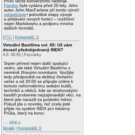
První verze konverzního nástroje
Pandoc
byla vydána před 20 lety. Jeho
autor John MacFarlane při tomto výročí
rekapituluje
jednotlivé etapy vývoje
a přidávání nových funkcí – rozšíření
nejen Markdownu a podporu mnoha
dalších formátů.
|🇵🇸
|
Komentářů: 0
Virtuální Bastlírna vol. 65: Už vám
dorazil předobjednaný INDX?
4.8. 00:55 | Pozvánky
Srpen přinesl nejen další spalující
vedro, ale také Virtuální Bastlírnu s
neméně žhavými novinkami. Využijte
tedy předpovědi na deštivý čtvrteční
večer a od 20:00 se připojte online k
tomuto neformálnímu setkání kutilů,
techniků a vědců, kde se strahovskými
bastlíři proberete nejzajímavější věci, na
které jste narazili za poslední měsíc.
Pokud jde o novinky, řeč zcela jistě
přijde na systém INDX pro tiskárny
Průša, který na konci
…
více »
bkralik
|
Komentářů: 0