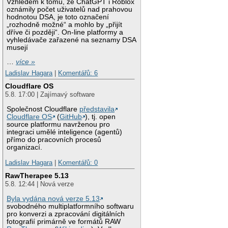
Vzhledem k tomu, že ChatGPT i Roblox
oznámily počet uživatelů nad prahovou
hodnotou DSA, je toto označení
„rozhodně možné“ a mohlo by „přijít
dříve či později“. On-line platformy a
vyhledávače zařazené na seznamy DSA
musejí
…
více »
Ladislav Hagara
|
Komentářů: 6
Cloudflare OS
5.8. 17:00 | Zajímavý software
Společnost Cloudflare
představila
Cloudflare OS
(
GitHub
), tj. open
source platformu navrženou pro
integraci umělé inteligence (agentů)
přímo do pracovních procesů
organizací.
Ladislav Hagara
|
Komentářů: 0
RawTherapee 5.13
5.8. 12:44 | Nová verze
Byla vydána nová verze 5.13
svobodného multiplatformního softwaru
pro konverzi a zpracování digitálních
fotografií primárně ve formátů RAW