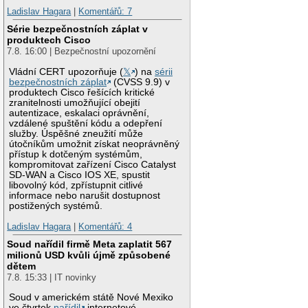
Ladislav Hagara
|
Komentářů: 7
Série bezpečnostních záplat v
produktech Cisco
7.8. 16:00 | Bezpečnostní upozornění
Vládní CERT upozorňuje (
𝕏
) na
sérii
bezpečnostních záplat
(CVSS 9.9) v
produktech Cisco řešících kritické
zranitelnosti umožňující obejití
autentizace, eskalaci oprávnění,
vzdálené spuštění kódu a odepření
služby. Úspěšné zneužití může
útočníkům umožnit získat neoprávněný
přístup k dotčeným systémům,
kompromitovat zařízení Cisco Catalyst
SD-WAN a Cisco IOS XE, spustit
libovolný kód, zpřístupnit citlivé
informace nebo narušit dostupnost
postižených systémů.
Ladislav Hagara
|
Komentářů: 4
Soud nařídil firmě Meta zaplatit 567
milionů USD kvůli újmě způsobené
dětem
7.8. 15:33 | IT novinky
Soud v americkém státě Nové Mexiko
ve čtvrtek
nařídil
internetové