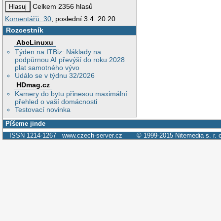
Celkem 2356 hlasů
Komentářů: 30
, poslední 3.4. 20:20
Rozcestník
AbcLinuxu
Týden na ITBiz: Náklady na
podpůrnou AI převýší do roku 2028
plat samotného vývo
Událo se v týdnu 32/2026
HDmag.cz
Kamery do bytu přinesou maximální
přehled o vaší domácnosti
Testovací novinka
Píšeme jinde
ISSN 1214-1267
www.czech-server.cz
© 1999-2015
Nitemedia s. r. 