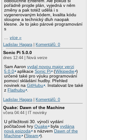
odbouchne Enterem. Ale pokud si
pořádně projde plán, vyjedná v něm
změny a pak totéž udělá i s
vygenerovaným kódem, kvalita kódu
stoupne a technický dluh naopak
klesne. Je to jako párové programování
s
…
více »
Ladislav Hagara
|
Komentářů: 0
Sonic Pi 5.0.0
dnes 12:44 | Nová verze
Sam Aaron
vydal novou major verzi
5.0.0
aplikace
Sonic Pi
(
Wikipedie
)
určené také pro výuku programování
pomocí skládání hudby. Přehled
novinek na
GitHubu
. Instalovat lze také
z
Flathubu
.
Ladislav Hagara
|
Komentářů: 0
Quake: Dawn of the Machine
včera 04:44 | IT novinky
U příležitosti 30. výročí vydání
počítačové hry
Quake
byla
vydána
nová epizoda
s názvem
Dawn of the
Machine
(
Steam
).