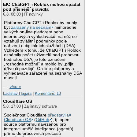
EK: ChatGPT i Roblox mohou spadat
pod přísnější pravidla
6.8. 08:00 | IT novinky
Platformy ChatGPT i Roblox by mohly
být
zařazeny na seznam
mimořádně
velkých on-line platforem nebo
internetových vyhledávačů, na něž se
vztahují zvláštní podmínky podle
nařízení o digitálních službách (DSA).
Vzhledem k tomu, že ChatGPT i Roblox
oznámily počet uživatelů nad prahovou
hodnotou DSA, je toto označení
„rozhodně možné“ a mohlo by „přijít
dříve či později“. On-line platformy a
vyhledávače zařazené na seznamy DSA
musejí
…
více »
Ladislav Hagara
|
Komentářů: 13
Cloudflare OS
5.8. 17:00 | Zajímavý software
Společnost Cloudflare
představila
Cloudflare OS
(
GitHub
), tj. open
source platformu navrženou pro
integraci umělé inteligence (agentů)
přímo do pracovních procesů