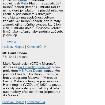
společnosti Meta Platforms zaplatit 567
milionů dolarů (téměř 12 miliard Kč) za
újmy, které její platformy působí mladým
lidem. S přihlédnutím k dřívějšímu
verdiktu tak má společnost celkem
zaplatit 942 milionů dolarů, což je malý
zlomek jejího ročního výnosu, který loni
činil 60 miliard dolarů. Čtvrteční verdikt
firmě také nařizuje, aby změnila způsob,
jakým její
…
více »
Ladislav Hagara
|
Komentářů: 14
MS Paint Doom
7.8. 12:44 | Humor
Mark Russinovich (CTO v Microsoft
Azure) se
na LinkedIn pochlubil
svým
projektem
MS Paint Doom
napsaným
pomocí Claude. Hru Doom umožňuje
hrát v programu Malování (Microsoft
Paint). Malování funguje jako monitor.
Herní engine (ViZDoom) běží na pozadí
a každý vykreslený snímek hry vkládá
automaticky přes schránku (clipboard)
do Malování.
Ladislav Hagara
|
Komentářů: 4