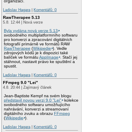
organizací.
Ladislav Hagara
|
Komentářů: 0
RawTherapee 5.13
5.8. 12:44 | Nová verze
Byla vydána nová verze 5.13
svobodného multiplatformního softwaru
pro konverzi a zpracování digitálních
fotografií primárně ve formátů RAW
RawTherapee
(
Wikipedie
). Vedle
zdrojových kódů je k dispozici také
balíček ve formátu
AppImage
. Stačí jej
stáhnout, nastavit právo ke spuštění a
spustit.
Ladislav Hagara
|
Komentářů: 0
FFmpeg 9.0 "Lei"
4.8. 20:44 | Zajímavý článek
Jean-Baptiste Kempf na svém blogu
představil novou verzi 9.0 "Lei"
kolekce
svobodného softwaru umožňujícího
nahrávání, konverzi a streamovaní
digitálního zvuku a obrazu
FFmpeg
(
Wikipedie
).
Ladislav Hagara
|
Komentářů: 0