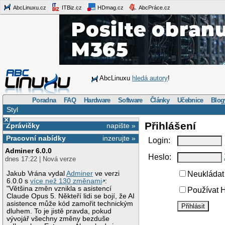
AbcLinuxu.cz
ITBiz.cz
HDmag.cz
AbcPráce.cz
AbcLinuxu
hledá autory
!
Poradna
FAQ
Hardware
Software
Články
Učebnice
Blog
Styl
×
Přihlášení
Zprávičky
napište »
Pracovní nabídky
inzerujte »
Login:
Adminer 6.0.0
Heslo:
dnes 17:22 | Nová verze
Jakub Vrána vydal
Adminer
ve verzi
Neukládat 
6.0.0 s
více než 130 změnami
:
"Většina změn vznikla s asistencí
Používat H
Claude Opus 5. Někteří lidi se bojí, že AI
asistence může kód zamořit technickým
dluhem. To je jistě pravda, pokud
vývojář všechny změny bezduše