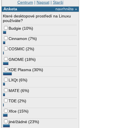
Centrum
|
Napsat
|
Starší
Anketa
navrhněte »
Které desktopové prostředí na Linuxu
používáte?
Budgie
(
10%
)
Cinnamon
(
7%
)
COSMIC
(
2%
)
GNOME
(
18%
)
KDE Plasma
(
30%
)
LXQt
(
6%
)
MATE
(
6%
)
TDE
(
2%
)
Xfce
(
15%
)
jiné/žádné
(
23%
)