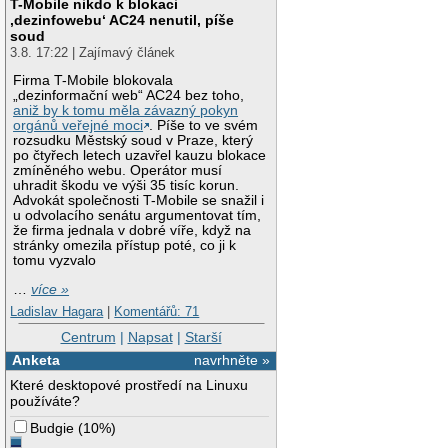
T-Mobile nikdo k blokaci
‚dezinfowebu‘ AC24 nenutil, píše
soud
3.8. 17:22 | Zajímavý článek
Firma T-Mobile blokovala
„dezinformační web“ AC24 bez toho,
aniž by k tomu měla závazný pokyn
orgánů veřejné moci
. Píše to ve svém
rozsudku Městský soud v Praze, který
po čtyřech letech uzavřel kauzu blokace
zmíněného webu. Operátor musí
uhradit škodu ve výši 35 tisíc korun.
Advokát společnosti T-Mobile se snažil i
u odvolacího senátu argumentovat tím,
že firma jednala v dobré víře, když na
stránky omezila přístup poté, co ji k
tomu vyzvalo
…
více »
Ladislav Hagara
|
Komentářů: 71
Centrum
|
Napsat
|
Starší
Anketa
navrhněte »
Které desktopové prostředí na Linuxu
používáte?
Budgie
(
10%
)