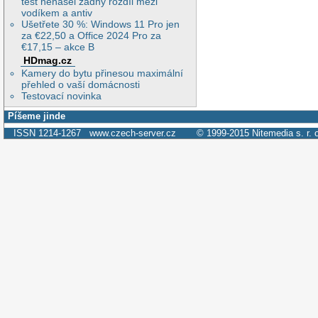
test nenašel žádný rozdíl mezi
vodíkem a antiv
Ušetřete 30 %: Windows 11 Pro jen
za €22,50 a Office 2024 Pro za
€17,15 – akce B
HDmag.cz
Kamery do bytu přinesou maximální
přehled o vaší domácnosti
Testovací novinka
Píšeme jinde
ISSN 1214-1267
www.czech-server.cz
© 1999-2015
Nitemedia s. r. 