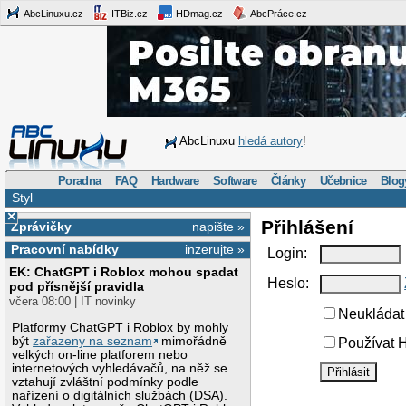
AbcLinuxu.cz
ITBiz.cz
HDmag.cz
AbcPráce.cz
AbcLinuxu
hledá autory
!
Poradna
FAQ
Hardware
Software
Články
Učebnice
Blog
Styl
×
Přihlášení
Zprávičky
napište »
Pracovní nabídky
inzerujte »
Login:
EK: ChatGPT i Roblox mohou spadat
Heslo:
pod přísnější pravidla
včera 08:00 | IT novinky
Neukládat 
Platformy ChatGPT i Roblox by mohly
být
zařazeny na seznam
mimořádně
Používat H
velkých on-line platforem nebo
internetových vyhledávačů, na něž se
vztahují zvláštní podmínky podle
nařízení o digitálních službách (DSA).