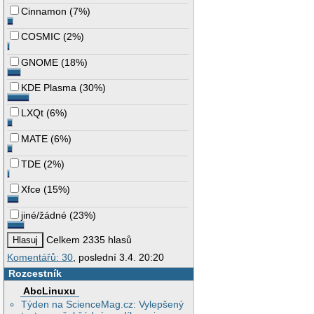
Cinnamon
(
7%
)
COSMIC
(
2%
)
GNOME
(
18%
)
KDE Plasma
(
30%
)
LXQt
(
6%
)
MATE
(
6%
)
TDE
(
2%
)
Xfce
(
15%
)
jiné/žádné
(
23%
)
Celkem 2335 hlasů
Komentářů: 30
, poslední 3.4. 20:20
Rozcestník
AbcLinuxu
Týden na ScienceMag.cz: Vylepšený