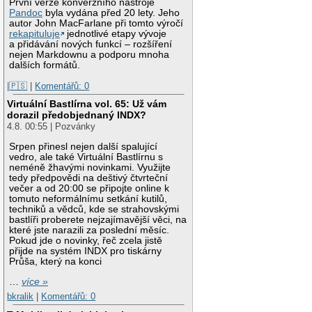
První verze konverzního nástroje
Pandoc
byla vydána před 20 lety. Jeho
autor John MacFarlane při tomto výročí
rekapituluje
jednotlivé etapy vývoje
a přidávání nových funkcí – rozšíření
nejen Markdownu a podporu mnoha
dalších formátů.
|🇵🇸
|
Komentářů: 0
Virtuální Bastlírna vol. 65: Už vám
dorazil předobjednaný INDX?
4.8. 00:55 | Pozvánky
Srpen přinesl nejen další spalující
vedro, ale také Virtuální Bastlírnu s
neméně žhavými novinkami. Využijte
tedy předpovědi na deštivý čtvrteční
večer a od 20:00 se připojte online k
tomuto neformálnímu setkání kutilů,
techniků a vědců, kde se strahovskými
bastlíři proberete nejzajímavější věci, na
které jste narazili za poslední měsíc.
Pokud jde o novinky, řeč zcela jistě
přijde na systém INDX pro tiskárny
Průša, který na konci
…
více »
bkralik
|
Komentářů: 0