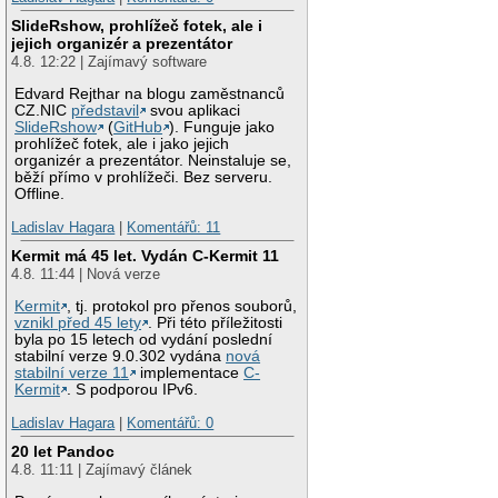
SlideRshow, prohlížeč fotek, ale i
jejich organizér a prezentátor
4.8. 12:22 | Zajímavý software
Edvard Rejthar na blogu zaměstnanců
CZ.NIC
představil
svou aplikaci
SlideRshow
(
GitHub
). Funguje jako
prohlížeč fotek, ale i jako jejich
organizér a prezentátor. Neinstaluje se,
běží přímo v prohlížeči. Bez serveru.
Offline.
Ladislav Hagara
|
Komentářů: 11
Kermit má 45 let. Vydán C-Kermit 11
4.8. 11:44 | Nová verze
Kermit
, tj. protokol pro přenos souborů,
vznikl před 45 lety
. Při této příležitosti
byla po 15 letech od vydání poslední
stabilní verze 9.0.302 vydána
nová
stabilní verze 11
implementace
C-
Kermit
. S podporou IPv6.
Ladislav Hagara
|
Komentářů: 0
20 let Pandoc
4.8. 11:11 | Zajímavý článek