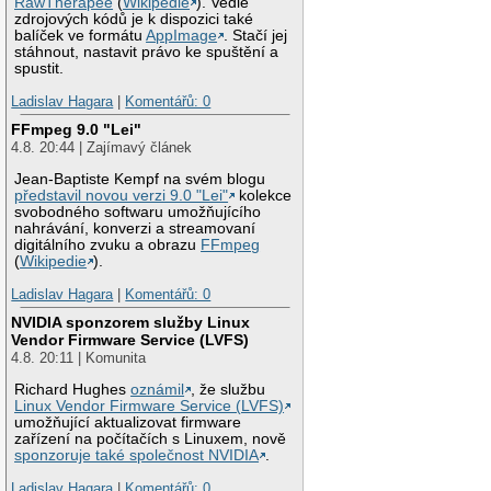
RawTherapee
(
Wikipedie
). Vedle
zdrojových kódů je k dispozici také
balíček ve formátu
AppImage
. Stačí jej
stáhnout, nastavit právo ke spuštění a
spustit.
Ladislav Hagara
|
Komentářů: 0
FFmpeg 9.0 "Lei"
4.8. 20:44 | Zajímavý článek
Jean-Baptiste Kempf na svém blogu
představil novou verzi 9.0 "Lei"
kolekce
svobodného softwaru umožňujícího
nahrávání, konverzi a streamovaní
digitálního zvuku a obrazu
FFmpeg
(
Wikipedie
).
Ladislav Hagara
|
Komentářů: 0
NVIDIA sponzorem služby Linux
Vendor Firmware Service (LVFS)
4.8. 20:11 | Komunita
Richard Hughes
oznámil
, že službu
Linux Vendor Firmware Service (LVFS)
umožňující aktualizovat firmware
zařízení na počítačích s Linuxem, nově
sponzoruje také společnost NVIDIA
.
Ladislav Hagara
|
Komentářů: 0