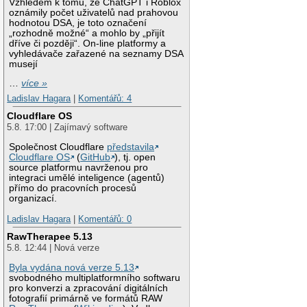
Vzhledem k tomu, že ChatGPT i Roblox
oznámily počet uživatelů nad prahovou
hodnotou DSA, je toto označení
„rozhodně možné“ a mohlo by „přijít
dříve či později“. On-line platformy a
vyhledávače zařazené na seznamy DSA
musejí
…
více »
Ladislav Hagara
|
Komentářů: 4
Cloudflare OS
5.8. 17:00 | Zajímavý software
Společnost Cloudflare
představila
Cloudflare OS
(
GitHub
), tj. open
source platformu navrženou pro
integraci umělé inteligence (agentů)
přímo do pracovních procesů
organizací.
Ladislav Hagara
|
Komentářů: 0
RawTherapee 5.13
5.8. 12:44 | Nová verze
Byla vydána nová verze 5.13
svobodného multiplatformního softwaru
pro konverzi a zpracování digitálních
fotografií primárně ve formátů RAW