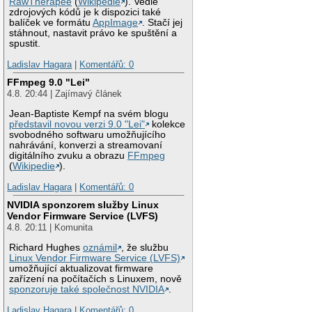
RawTherapee
(
Wikipedie
). Vedle
zdrojových kódů je k dispozici také
balíček ve formátu
AppImage
. Stačí jej
stáhnout, nastavit právo ke spuštění a
spustit.
Ladislav Hagara
|
Komentářů: 0
FFmpeg 9.0 "Lei"
4.8. 20:44 | Zajímavý článek
Jean-Baptiste Kempf na svém blogu
představil novou verzi 9.0 "Lei"
kolekce
svobodného softwaru umožňujícího
nahrávání, konverzi a streamovaní
digitálního zvuku a obrazu
FFmpeg
(
Wikipedie
).
Ladislav Hagara
|
Komentářů: 0
NVIDIA sponzorem služby Linux
Vendor Firmware Service (LVFS)
4.8. 20:11 | Komunita
Richard Hughes
oznámil
, že službu
Linux Vendor Firmware Service (LVFS)
umožňující aktualizovat firmware
zařízení na počítačích s Linuxem, nově
sponzoruje také společnost NVIDIA
.
Ladislav Hagara
|
Komentářů: 0