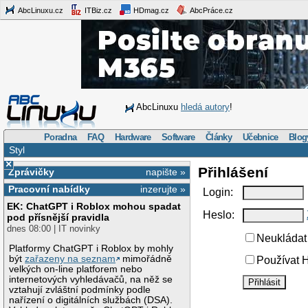
AbcLinuxu.cz
ITBiz.cz
HDmag.cz
AbcPráce.cz
AbcLinuxu
hledá autory
!
Poradna
FAQ
Hardware
Software
Články
Učebnice
Blog
Styl
×
Přihlášení
Zprávičky
napište »
Pracovní nabídky
inzerujte »
Login:
EK: ChatGPT i Roblox mohou spadat
Heslo:
pod přísnější pravidla
dnes 08:00 | IT novinky
Neukládat 
Platformy ChatGPT i Roblox by mohly
být
zařazeny na seznam
mimořádně
Používat H
velkých on-line platforem nebo
internetových vyhledávačů, na něž se
vztahují zvláštní podmínky podle
nařízení o digitálních službách (DSA).