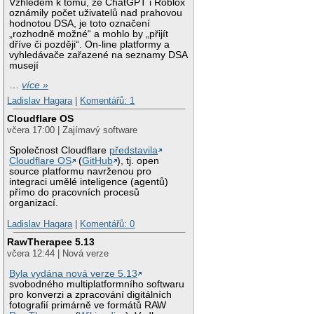
Vzhledem k tomu, že ChatGPT i Roblox
oznámily počet uživatelů nad prahovou
hodnotou DSA, je toto označení
„rozhodně možné“ a mohlo by „přijít
dříve či později“. On-line platformy a
vyhledávače zařazené na seznamy DSA
musejí
…
více »
Ladislav Hagara
|
Komentářů: 1
Cloudflare OS
včera 17:00 | Zajímavý software
Společnost Cloudflare
představila
Cloudflare OS
(
GitHub
), tj. open
source platformu navrženou pro
integraci umělé inteligence (agentů)
přímo do pracovních procesů
organizací.
Ladislav Hagara
|
Komentářů: 0
RawTherapee 5.13
včera 12:44 | Nová verze
Byla vydána nová verze 5.13
svobodného multiplatformního softwaru
pro konverzi a zpracování digitálních
fotografií primárně ve formátů RAW