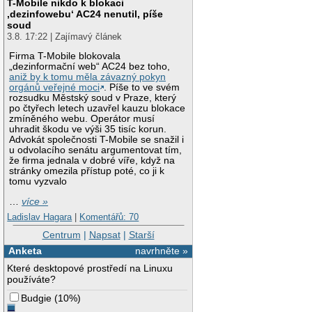
T-Mobile nikdo k blokaci
‚dezinfowebu‘ AC24 nenutil, píše
soud
3.8. 17:22 | Zajímavý článek
Firma T-Mobile blokovala
„dezinformační web“ AC24 bez toho,
aniž by k tomu měla závazný pokyn
orgánů veřejné moci
. Píše to ve svém
rozsudku Městský soud v Praze, který
po čtyřech letech uzavřel kauzu blokace
zmíněného webu. Operátor musí
uhradit škodu ve výši 35 tisíc korun.
Advokát společnosti T-Mobile se snažil i
u odvolacího senátu argumentovat tím,
že firma jednala v dobré víře, když na
stránky omezila přístup poté, co ji k
tomu vyzvalo
…
více »
Ladislav Hagara
|
Komentářů: 70
Centrum
|
Napsat
|
Starší
Anketa
navrhněte »
Které desktopové prostředí na Linuxu
používáte?
Budgie
(
10%
)