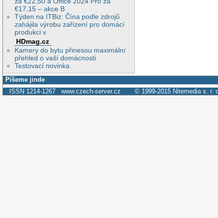
za €22,50 a Office 2024 Pro za
€17,15 – akce B
Týden na ITBiz: Čína podle zdrojů
zahájila výrobu zařízení pro domácí
produkci v
HDmag.cz
Kamery do bytu přinesou maximální
přehled o vaší domácnosti
Testovací novinka
Píšeme jinde
ISSN 1214-1267
www.czech-server.cz
© 1999-2015
Nitemedia s. r. 