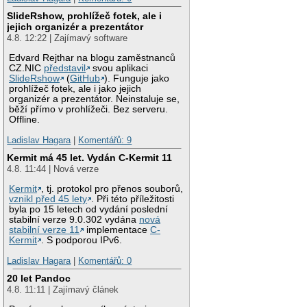
SlideRshow, prohlížeč fotek, ale i
jejich organizér a prezentátor
4.8. 12:22 | Zajímavý software
Edvard Rejthar na blogu zaměstnanců
CZ.NIC
představil
svou aplikaci
SlideRshow
(
GitHub
). Funguje jako
prohlížeč fotek, ale i jako jejich
organizér a prezentátor. Neinstaluje se,
běží přímo v prohlížeči. Bez serveru.
Offline.
Ladislav Hagara
|
Komentářů: 9
Kermit má 45 let. Vydán C-Kermit 11
4.8. 11:44 | Nová verze
Kermit
, tj. protokol pro přenos souborů,
vznikl před 45 lety
. Při této příležitosti
byla po 15 letech od vydání poslední
stabilní verze 9.0.302 vydána
nová
stabilní verze 11
implementace
C-
Kermit
. S podporou IPv6.
Ladislav Hagara
|
Komentářů: 0
20 let Pandoc
4.8. 11:11 | Zajímavý článek