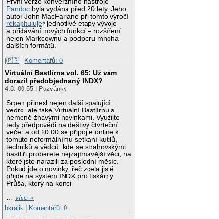
První verze konverzního nástroje
Pandoc
byla vydána před 20 lety. Jeho
autor John MacFarlane při tomto výročí
rekapituluje
jednotlivé etapy vývoje
a přidávání nových funkcí – rozšíření
nejen Markdownu a podporu mnoha
dalších formátů.
|🇵🇸
|
Komentářů: 0
Virtuální Bastlírna vol. 65: Už vám
dorazil předobjednaný INDX?
4.8. 00:55 | Pozvánky
Srpen přinesl nejen další spalující
vedro, ale také Virtuální Bastlírnu s
neméně žhavými novinkami. Využijte
tedy předpovědi na deštivý čtvrteční
večer a od 20:00 se připojte online k
tomuto neformálnímu setkání kutilů,
techniků a vědců, kde se strahovskými
bastlíři proberete nejzajímavější věci, na
které jste narazili za poslední měsíc.
Pokud jde o novinky, řeč zcela jistě
přijde na systém INDX pro tiskárny
Průša, který na konci
…
více »
bkralik
|
Komentářů: 0