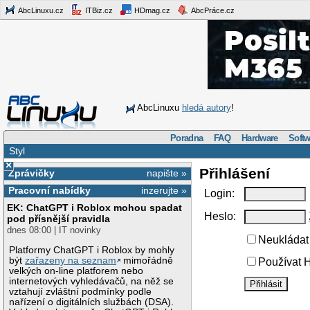
AbcLinuxu.cz
ITBiz.cz
HDmag.cz
AbcPráce.cz
AbcLinuxu
hledá autory
!
Poradna
FAQ
Hardware
Softw
Styl
×
Přihlášení
Zprávičky
napište »
Pracovní nabídky
inzerujte »
Login:
EK: ChatGPT i Roblox mohou spadat
Heslo:
pod přísnější pravidla
dnes 08:00 | IT novinky
Neukládat 
Platformy ChatGPT i Roblox by mohly
být
zařazeny na seznam
mimořádně
Používat H
velkých on-line platforem nebo
internetových vyhledávačů, na něž se
vztahují zvláštní podmínky podle
nařízení o digitálních službách (DSA).