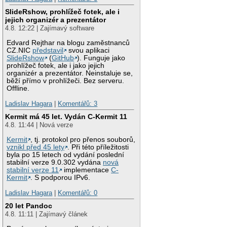
SlideRshow, prohlížeč fotek, ale i
jejich organizér a prezentátor
4.8. 12:22 | Zajímavý software
Edvard Rejthar na blogu zaměstnanců
CZ.NIC
představil
svou aplikaci
SlideRshow
(
GitHub
). Funguje jako
prohlížeč fotek, ale i jako jejich
organizér a prezentátor. Neinstaluje se,
běží přímo v prohlížeči. Bez serveru.
Offline.
Ladislav Hagara
|
Komentářů: 3
Kermit má 45 let. Vydán C-Kermit 11
4.8. 11:44 | Nová verze
Kermit
, tj. protokol pro přenos souborů,
vznikl před 45 lety
. Při této příležitosti
byla po 15 letech od vydání poslední
stabilní verze 9.0.302 vydána
nová
stabilní verze 11
implementace
C-
Kermit
. S podporou IPv6.
Ladislav Hagara
|
Komentářů: 0
20 let Pandoc
4.8. 11:11 | Zajímavý článek