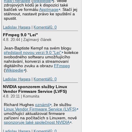
RawTherapee
(
Wikipedie
). Vedle
zdrojových kódů je k dispozici také
balíček ve formátu
AppImage
. Stačí jej
stáhnout, nastavit právo ke spuštění a
spustit.
Ladislav Hagara
|
Komentářů: 0
FFmpeg 9.0 "Lei"
4.8. 20:44 | Zajímavý článek
Jean-Baptiste Kempf na svém blogu
představil novou verzi 9.0 "Lei"
kolekce
svobodného softwaru umožňujícího
nahrávání, konverzi a streamovaní
digitálního zvuku a obrazu
FFmpeg
(
Wikipedie
).
Ladislav Hagara
|
Komentářů: 0
NVIDIA sponzorem služby Linux
Vendor Firmware Service (LVFS)
4.8. 20:11 | Komunita
Richard Hughes
oznámil
, že službu
Linux Vendor Firmware Service (LVFS)
umožňující aktualizovat firmware
zařízení na počítačích s Linuxem, nově
sponzoruje také společnost NVIDIA
.
Ladislav Hagara
|
Komentářů: 0