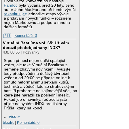
První verze konverzního nástroje
Pandoc
byla vydána před 20 lety. Jeho
autor John MacFarlane při tomto výročí
rekapituluje
jednotlivé etapy vývoje
a přidávání nových funkcí – rozšíření
nejen Markdownu a podporu mnoha
dalších formátů.
|🇵🇸
|
Komentářů: 0
Virtuální Bastlírna vol. 65: Už vám
dorazil předobjednaný INDX?
4.8. 00:55 | Pozvánky
Srpen přinesl nejen další spalující
vedro, ale také Virtuální Bastlírnu s
neméně žhavými novinkami. Využijte
tedy předpovědi na deštivý čtvrteční
večer a od 20:00 se připojte online k
tomuto neformálnímu setkání kutilů,
techniků a vědců, kde se strahovskými
bastlíři proberete nejzajímavější věci, na
které jste narazili za poslední měsíc.
Pokud jde o novinky, řeč zcela jistě
přijde na systém INDX pro tiskárny
Průša, který na konci
…
více »
bkralik
|
Komentářů: 0