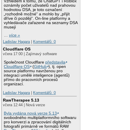
Vzhledem k tomu, že ChatGPT i Roblox
oznámily počet uživatelů nad prahovou
hodnotou DSA, je toto označení
„rozhodně možné“ a mohlo by „přijít
dříve či později“. On-line platformy a
vyhledávače zařazené na seznamy DSA
musejí
…
více »
Ladislav Hagara
|
Komentářů: 0
Cloudflare OS
včera 17:00 | Zajímavý software
Společnost Cloudflare
představila
Cloudflare OS
(
GitHub
), tj. open
source platformu navrženou pro
integraci umělé inteligence (agentů)
přímo do pracovních procesů
organizací.
Ladislav Hagara
|
Komentářů: 0
RawTherapee 5.13
včera 12:44 | Nová verze
Byla vydána nová verze 5.13
svobodného multiplatformního softwaru
pro konverzi a zpracování digitálních
fotografií primárně ve formátů RAW