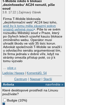
T-Mobile nikdo k blokaci
‚dezinfowebu‘ AC24 nenutil, píše
soud
3.8. 17:22 | Zajímavý článek
Firma T-Mobile blokovala
„dezinformační web“ AC24 bez toho,
aniž by k tomu měla závazný pokyn
orgánů veřejné moci
. Píše to ve svém
rozsudku Městský soud v Praze, který
po čtyřech letech uzavřel kauzu blokace
zmíněného webu. Operátor musí
uhradit škodu ve výši 35 tisíc korun.
Advokát společnosti T-Mobile se snažil i
u odvolacího senátu argumentovat tím,
že firma jednala v dobré víře, když na
stránky omezila přístup poté, co ji k
tomu vyzvalo
…
více »
Ladislav Hagara
|
Komentářů: 54
Centrum
|
Napsat
|
Starší
Anketa
navrhněte »
Které desktopové prostředí na Linuxu
používáte?
Budgie
(
10%
)