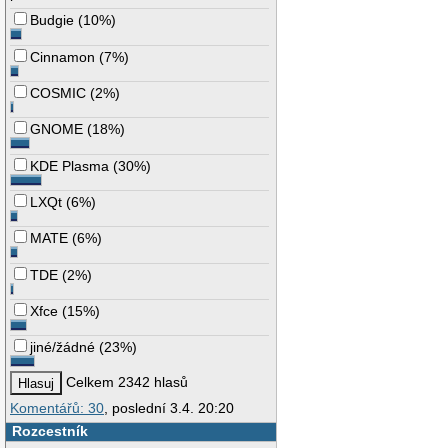
Budgie
(
10%
)
Cinnamon
(
7%
)
COSMIC
(
2%
)
GNOME
(
18%
)
KDE Plasma
(
30%
)
LXQt
(
6%
)
MATE
(
6%
)
TDE
(
2%
)
Xfce
(
15%
)
jiné/žádné
(
23%
)
Celkem 2342 hlasů
Komentářů: 30
, poslední 3.4. 20:20
Rozcestník