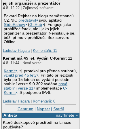
jejich organizér a prezentátor
4.8. 12:22 | Zajímavý software
Edvard Rejthar na blogu zaměstnanců
CZ.NIC
představil
svou aplikaci
SlideRshow
(
GitHub
). Funguje jako
prohlížeč fotek, ale i jako jejich
organizér a prezentátor. Neinstaluje se,
běží přímo v prohlížeči. Bez serveru.
Offline.
Ladislav Hagara
|
Komentářů: 11
Kermit má 45 let. Vydán C-Kermit 11
4.8. 11:44 | Nová verze
Kermit
, tj. protokol pro přenos souborů,
vznikl před 45 lety
. Při této příležitosti
byla po 15 letech od vydání poslední
stabilní verze 9.0.302 vydána
nová
stabilní verze 11
implementace
C-
Kermit
. S podporou IPv6.
Ladislav Hagara
|
Komentářů: 0
Centrum
|
Napsat
|
Starší
Anketa
navrhněte »
Které desktopové prostředí na Linuxu
používáte?