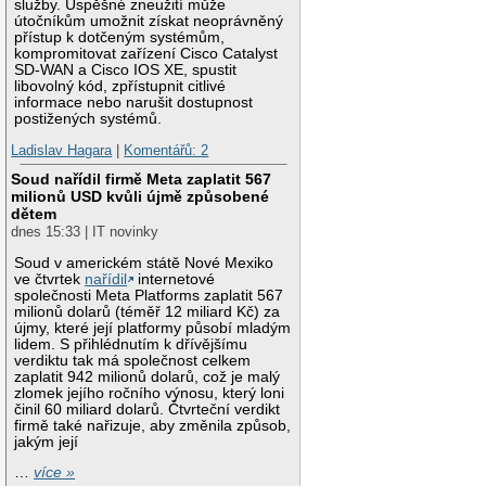
služby. Úspěšné zneužití může
útočníkům umožnit získat neoprávněný
přístup k dotčeným systémům,
kompromitovat zařízení Cisco Catalyst
SD-WAN a Cisco IOS XE, spustit
libovolný kód, zpřístupnit citlivé
informace nebo narušit dostupnost
postižených systémů.
Ladislav Hagara
|
Komentářů: 2
Soud nařídil firmě Meta zaplatit 567
milionů USD kvůli újmě způsobené
dětem
dnes 15:33 | IT novinky
Soud v americkém státě Nové Mexiko
ve čtvrtek
nařídil
internetové
společnosti Meta Platforms zaplatit 567
milionů dolarů (téměř 12 miliard Kč) za
újmy, které její platformy působí mladým
lidem. S přihlédnutím k dřívějšímu
verdiktu tak má společnost celkem
zaplatit 942 milionů dolarů, což je malý
zlomek jejího ročního výnosu, který loni
činil 60 miliard dolarů. Čtvrteční verdikt
firmě také nařizuje, aby změnila způsob,
jakým její
…
více »