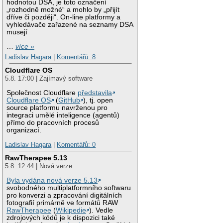
hodnotou DSA, je toto označení
„rozhodně možné“ a mohlo by „přijít
dříve či později“. On-line platformy a
vyhledávače zařazené na seznamy DSA
musejí
…
více »
Ladislav Hagara
|
Komentářů: 8
Cloudflare OS
5.8. 17:00 | Zajímavý software
Společnost Cloudflare
představila
Cloudflare OS
(
GitHub
), tj. open
source platformu navrženou pro
integraci umělé inteligence (agentů)
přímo do pracovních procesů
organizací.
Ladislav Hagara
|
Komentářů: 0
RawTherapee 5.13
5.8. 12:44 | Nová verze
Byla vydána nová verze 5.13
svobodného multiplatformního softwaru
pro konverzi a zpracování digitálních
fotografií primárně ve formátů RAW
RawTherapee
(
Wikipedie
). Vedle
zdrojových kódů je k dispozici také