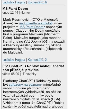
Ladislav Hagara
|
Komentářů: 6
MS Paint Doom
dnes 12:44 | Humor
Mark Russinovich (CTO v Microsoft
Azure) se
na LinkedIn pochlubil
svým
projektem
MS Paint Doom
napsaným
pomocí Claude. Hru Doom umožňuje
hrát v programu Malování (Microsoft
Paint). Malování funguje jako monitor.
Herní engine (ViZDoom) běží na pozadí
a každý vykreslený snímek hry vkládá
automaticky přes schránku (clipboard)
do Malování.
Ladislav Hagara
|
Komentářů: 2
EK: ChatGPT i Roblox mohou spadat
pod přísnější pravidla
včera 08:00 | IT novinky
Platformy ChatGPT i Roblox by mohly
být
zařazeny na seznam
mimořádně
velkých on-line platforem nebo
internetových vyhledávačů, na něž se
vztahují zvláštní podmínky podle
nařízení o digitálních službách (DSA).
Vzhledem k tomu, že ChatGPT i Roblox
oznámily počet uživatelů nad prahovou