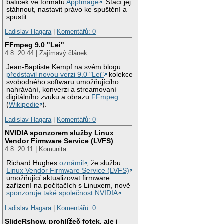
balíček ve formátu
AppImage
. Stačí jej
stáhnout, nastavit právo ke spuštění a
spustit.
Ladislav Hagara
|
Komentářů: 0
FFmpeg 9.0 "Lei"
4.8. 20:44 | Zajímavý článek
Jean-Baptiste Kempf na svém blogu
představil novou verzi 9.0 "Lei"
kolekce
svobodného softwaru umožňujícího
nahrávání, konverzi a streamovaní
digitálního zvuku a obrazu
FFmpeg
(
Wikipedie
).
Ladislav Hagara
|
Komentářů: 0
NVIDIA sponzorem služby Linux
Vendor Firmware Service (LVFS)
4.8. 20:11 | Komunita
Richard Hughes
oznámil
, že službu
Linux Vendor Firmware Service (LVFS)
umožňující aktualizovat firmware
zařízení na počítačích s Linuxem, nově
sponzoruje také společnost NVIDIA
.
Ladislav Hagara
|
Komentářů: 0
SlideRshow, prohlížeč fotek, ale i