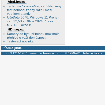
AbcLinuxu
Týden na ScienceMag.cz: Vylepšený
test nenašel žádný rozdíl mezi
vodíkem a antiv
Ušetřete 30 %: Windows 11 Pro jen
za €22,50 a Office 2024 Pro za
€17,15 – akce B
HDmag.cz
Kamery do bytu přinesou maximální
přehled o vaší domácnosti
Testovací novinka
Píšeme jinde
ISSN 1214-1267
www.czech-server.cz
© 1999-2015
Nitemedia s. r. 