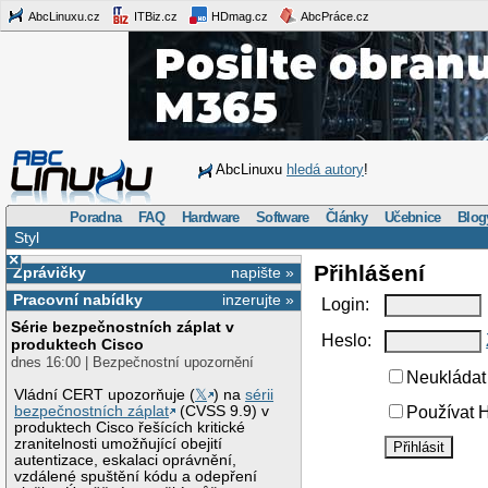
AbcLinuxu.cz
ITBiz.cz
HDmag.cz
AbcPráce.cz
AbcLinuxu
hledá autory
!
Poradna
FAQ
Hardware
Software
Články
Učebnice
Blog
Styl
×
Přihlášení
Zprávičky
napište »
Pracovní nabídky
inzerujte »
Login:
Série bezpečnostních záplat v
Heslo:
produktech Cisco
dnes 16:00 | Bezpečnostní upozornění
Neukládat 
Vládní CERT upozorňuje (
𝕏
) na
sérii
bezpečnostních záplat
(CVSS 9.9) v
Používat H
produktech Cisco řešících kritické
zranitelnosti umožňující obejití
autentizace, eskalaci oprávnění,
vzdálené spuštění kódu a odepření