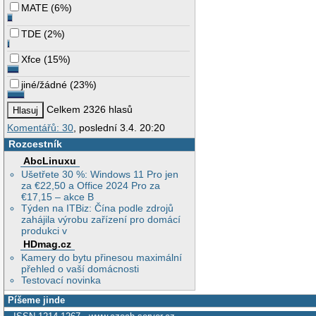
MATE
(
6%
)
TDE
(
2%
)
Xfce
(
15%
)
jiné/žádné
(
23%
)
Celkem 2326 hlasů
Komentářů: 30
, poslední 3.4. 20:20
Rozcestník
AbcLinuxu
Ušetřete 30 %: Windows 11 Pro jen
za €22,50 a Office 2024 Pro za
€17,15 – akce B
Týden na ITBiz: Čína podle zdrojů
zahájila výrobu zařízení pro domácí
produkci v
HDmag.cz
Kamery do bytu přinesou maximální
přehled o vaší domácnosti
Testovací novinka
Píšeme jinde