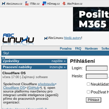
AbcLinuxu.cz
ITBiz.cz
HDmag.cz
AbcPráce.cz
AbcLinuxu
hledá autory
!
Poradna
FAQ
Hardware
Softw
Styl
×
Přihlášení
Zprávičky
napište »
Pracovní nabídky
inzerujte »
Login:
Cloudflare OS
Heslo:
včera 17:00 | Zajímavý software
Společnost Cloudflare
představila
Neukládat 
Cloudflare OS
(
GitHub
), tj. open
source platformu navrženou pro
Používat H
integraci umělé inteligence (agentů)
přímo do pracovních procesů
organizací.