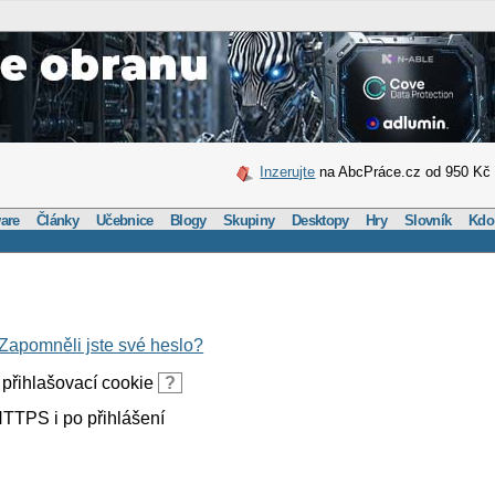
Inzerujte
na AbcPráce.cz od 950 Kč
are
Články
Učebnice
Blogy
Skupiny
Desktopy
Hry
Slovník
Kdo
Zapomněli jste své heslo?
přihlašovací cookie
?
TTPS i po přihlášení