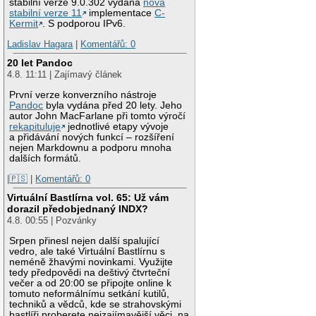
stabilní verze 9.0.302 vydána
nová
stabilní verze 11
implementace
C-
Kermit
. S podporou IPv6.
Ladislav Hagara
|
Komentářů: 0
20 let Pandoc
4.8. 11:11 | Zajímavý článek
První verze konverzního nástroje
Pandoc
byla vydána před 20 lety. Jeho
autor John MacFarlane při tomto výročí
rekapituluje
jednotlivé etapy vývoje
a přidávání nových funkcí – rozšíření
nejen Markdownu a podporu mnoha
dalších formátů.
|🇵🇸
|
Komentářů: 0
Virtuální Bastlírna vol. 65: Už vám
dorazil předobjednaný INDX?
4.8. 00:55 | Pozvánky
Srpen přinesl nejen další spalující
vedro, ale také Virtuální Bastlírnu s
neméně žhavými novinkami. Využijte
tedy předpovědi na deštivý čtvrteční
večer a od 20:00 se připojte online k
tomuto neformálnímu setkání kutilů,
techniků a vědců, kde se strahovskými
bastlíři proberete nejzajímavější věci, na