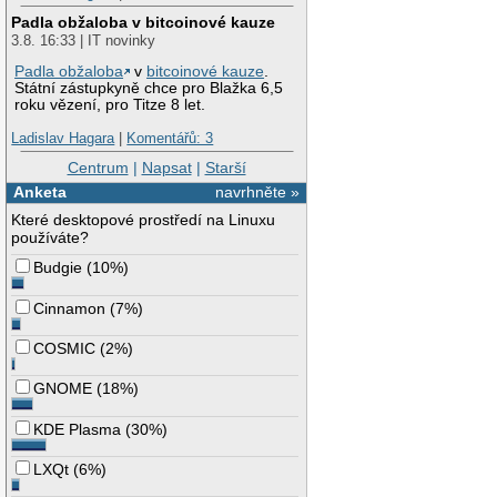
Padla obžaloba v bitcoinové kauze
3.8. 16:33 | IT novinky
Padla obžaloba
v
bitcoinové kauze
.
Státní zástupkyně chce pro Blažka 6,5
roku vězení, pro Titze 8 let.
Ladislav Hagara
|
Komentářů: 3
Centrum
|
Napsat
|
Starší
Anketa
navrhněte »
Které desktopové prostředí na Linuxu
používáte?
Budgie
(
10%
)
Cinnamon
(
7%
)
COSMIC
(
2%
)
GNOME
(
18%
)
KDE Plasma
(
30%
)
LXQt
(
6%
)