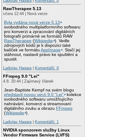
Ladislav Hagara
|
Komentářů: 0
RawTherapee 5.13
včera 12:44 | Nová verze
Byla vydána nová verze 5.13
svobodného multiplatformního softwaru
pro konverzi a zpracování digitálních
fotografií primárně ve formátů RAW
RawTherapee
(
Wikipedie
). Vedle
zdrojových kódů je k dispozici také
balíček ve formátu
AppImage
. Stačí jej
stáhnout, nastavit právo ke spuštění a
spustit.
Ladislav Hagara
|
Komentářů: 0
FFmpeg 9.0 "Lei"
4.8. 20:44 | Zajímavý článek
Jean-Baptiste Kempf na svém blogu
představil novou verzi 9.0 "Lei"
kolekce
svobodného softwaru umožňujícího
nahrávání, konverzi a streamovaní
digitálního zvuku a obrazu
FFmpeg
(
Wikipedie
).
Ladislav Hagara
|
Komentářů: 1
NVIDIA sponzorem služby Linux
Vendor Firmware Service (LVFS)