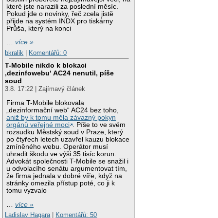
které jste narazili za poslední měsíc.
Pokud jde o novinky, řeč zcela jistě
přijde na systém INDX pro tiskárny
Průša, který na konci
…
více »
bkralik
|
Komentářů: 0
T-Mobile nikdo k blokaci
‚dezinfowebu‘ AC24 nenutil, píše
soud
3.8. 17:22 | Zajímavý článek
Firma T-Mobile blokovala
„dezinformační web“ AC24 bez toho,
aniž by k tomu měla závazný pokyn
orgánů veřejné moci
. Píše to ve svém
rozsudku Městský soud v Praze, který
po čtyřech letech uzavřel kauzu blokace
zmíněného webu. Operátor musí
uhradit škodu ve výši 35 tisíc korun.
Advokát společnosti T-Mobile se snažil i
u odvolacího senátu argumentovat tím,
že firma jednala v dobré víře, když na
stránky omezila přístup poté, co ji k
tomu vyzvalo
…
více »
Ladislav Hagara
|
Komentářů: 50