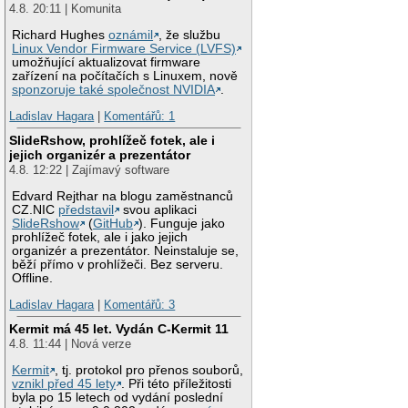
4.8. 20:11 | Komunita
Richard Hughes
oznámil
, že službu
Linux Vendor Firmware Service (LVFS)
umožňující aktualizovat firmware
zařízení na počítačích s Linuxem, nově
sponzoruje také společnost NVIDIA
.
Ladislav Hagara
|
Komentářů: 1
SlideRshow, prohlížeč fotek, ale i
jejich organizér a prezentátor
4.8. 12:22 | Zajímavý software
Edvard Rejthar na blogu zaměstnanců
CZ.NIC
představil
svou aplikaci
SlideRshow
(
GitHub
). Funguje jako
prohlížeč fotek, ale i jako jejich
organizér a prezentátor. Neinstaluje se,
běží přímo v prohlížeči. Bez serveru.
Offline.
Ladislav Hagara
|
Komentářů: 3
Kermit má 45 let. Vydán C-Kermit 11
4.8. 11:44 | Nová verze
Kermit
, tj. protokol pro přenos souborů,
vznikl před 45 lety
. Při této příležitosti
byla po 15 letech od vydání poslední