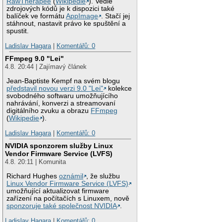
RawTherapee
(
Wikipedie
). Vedle
zdrojových kódů je k dispozici také
balíček ve formátu
AppImage
. Stačí jej
stáhnout, nastavit právo ke spuštění a
spustit.
Ladislav Hagara
|
Komentářů: 0
FFmpeg 9.0 "Lei"
4.8. 20:44 | Zajímavý článek
Jean-Baptiste Kempf na svém blogu
představil novou verzi 9.0 "Lei"
kolekce
svobodného softwaru umožňujícího
nahrávání, konverzi a streamovaní
digitálního zvuku a obrazu
FFmpeg
(
Wikipedie
).
Ladislav Hagara
|
Komentářů: 0
NVIDIA sponzorem služby Linux
Vendor Firmware Service (LVFS)
4.8. 20:11 | Komunita
Richard Hughes
oznámil
, že službu
Linux Vendor Firmware Service (LVFS)
umožňující aktualizovat firmware
zařízení na počítačích s Linuxem, nově
sponzoruje také společnost NVIDIA
.
Ladislav Hagara
|
Komentářů: 0