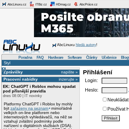
AbcLinuxu.cz
ITBiz.cz
HDmag.cz
AbcPráce.cz
AbcLinuxu
hledá autory
!
Poradna
FAQ
Hardware
Software
Články
Učebnice
Blog
Styl
×
Přihlášení
Zprávičky
napište »
Pracovní nabídky
inzerujte »
Login:
EK: ChatGPT i Roblox mohou spadat
Heslo:
pod přísnější pravidla
dnes 08:00 | IT novinky
Neukládat 
Platformy ChatGPT i Roblox by mohly
být
zařazeny na seznam
mimořádně
Používat H
velkých on-line platforem nebo
internetových vyhledávačů, na něž se
vztahují zvláštní podmínky podle
nařízení o digitálních službách (DSA).