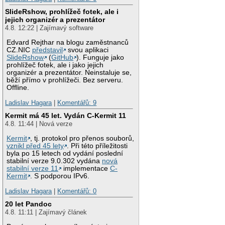
SlideRshow, prohlížeč fotek, ale i
jejich organizér a prezentátor
4.8. 12:22 | Zajímavý software
Edvard Rejthar na blogu zaměstnanců
CZ.NIC
představil
svou aplikaci
SlideRshow
(
GitHub
). Funguje jako
prohlížeč fotek, ale i jako jejich
organizér a prezentátor. Neinstaluje se,
běží přímo v prohlížeči. Bez serveru.
Offline.
Ladislav Hagara
|
Komentářů: 9
Kermit má 45 let. Vydán C-Kermit 11
4.8. 11:44 | Nová verze
Kermit
, tj. protokol pro přenos souborů,
vznikl před 45 lety
. Při této příležitosti
byla po 15 letech od vydání poslední
stabilní verze 9.0.302 vydána
nová
stabilní verze 11
implementace
C-
Kermit
. S podporou IPv6.
Ladislav Hagara
|
Komentářů: 0
20 let Pandoc
4.8. 11:11 | Zajímavý článek