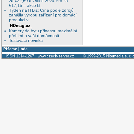
za €22,50 a Office 2024 Pro za
€17,15 – akce B
Týden na ITBiz: Čína podle zdrojů
zahájila výrobu zařízení pro domácí
produkci v
HDmag.cz
Kamery do bytu přinesou maximální
přehled o vaší domácnosti
Testovací novinka
Píšeme jinde
ISSN 1214-1267
www.czech-server.cz
© 1999-2015
Nitemedia s. r. 