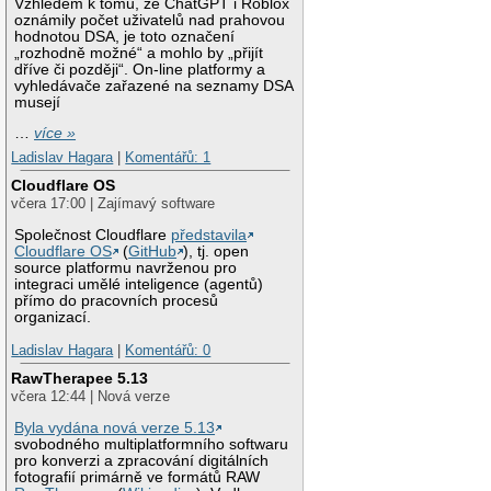
Vzhledem k tomu, že ChatGPT i Roblox
oznámily počet uživatelů nad prahovou
hodnotou DSA, je toto označení
„rozhodně možné“ a mohlo by „přijít
dříve či později“. On-line platformy a
vyhledávače zařazené na seznamy DSA
musejí
…
více »
Ladislav Hagara
|
Komentářů: 1
Cloudflare OS
včera 17:00 | Zajímavý software
Společnost Cloudflare
představila
Cloudflare OS
(
GitHub
), tj. open
source platformu navrženou pro
integraci umělé inteligence (agentů)
přímo do pracovních procesů
organizací.
Ladislav Hagara
|
Komentářů: 0
RawTherapee 5.13
včera 12:44 | Nová verze
Byla vydána nová verze 5.13
svobodného multiplatformního softwaru
pro konverzi a zpracování digitálních
fotografií primárně ve formátů RAW