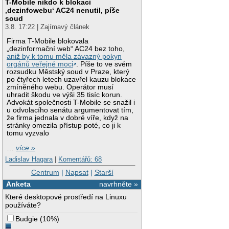
T-Mobile nikdo k blokaci
‚dezinfowebu‘ AC24 nenutil, píše
soud
3.8. 17:22 | Zajímavý článek
Firma T-Mobile blokovala
„dezinformační web“ AC24 bez toho,
aniž by k tomu měla závazný pokyn
orgánů veřejné moci
. Píše to ve svém
rozsudku Městský soud v Praze, který
po čtyřech letech uzavřel kauzu blokace
zmíněného webu. Operátor musí
uhradit škodu ve výši 35 tisíc korun.
Advokát společnosti T-Mobile se snažil i
u odvolacího senátu argumentovat tím,
že firma jednala v dobré víře, když na
stránky omezila přístup poté, co ji k
tomu vyzvalo
…
více »
Ladislav Hagara
|
Komentářů: 68
Centrum
|
Napsat
|
Starší
Anketa
navrhněte »
Které desktopové prostředí na Linuxu
používáte?
Budgie
(
10%
)