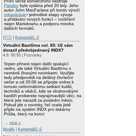
První verze konverzního nástroje
Pandoc
byla vydána před 20 lety. Jeho
autor John MacFarlane při tomto výročí
rekapituluje
jednotlivé etapy vývoje
a přidávání nových funkcí – rozšíření
nejen Markdownu a podporu mnoha
dalších formátů.
|🇵🇸
|
Komentářů: 0
Virtuální Bastlírna vol. 65: Už vám
dorazil předobjednaný INDX?
4.8. 00:55 | Pozvánky
Srpen přinesl nejen další spalující
vedro, ale také Virtuální Bastlírnu s
neméně žhavými novinkami. Využijte
tedy předpovědi na deštivý čtvrteční
večer a od 20:00 se připojte online k
tomuto neformálnímu setkání kutilů,
techniků a vědců, kde se strahovskými
bastlíři proberete nejzajímavější věci, na
které jste narazili za poslední měsíc.
Pokud jde o novinky, řeč zcela jistě
přijde na systém INDX pro tiskárny
Průša, který na konci
…
více »
bkralik
|
Komentářů: 0