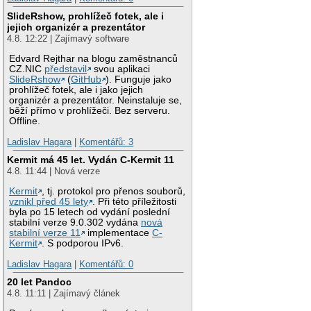
SlideRshow, prohlížeč fotek, ale i
jejich organizér a prezentátor
4.8. 12:22 | Zajímavý software
Edvard Rejthar na blogu zaměstnanců
CZ.NIC
představil
svou aplikaci
SlideRshow
(
GitHub
). Funguje jako
prohlížeč fotek, ale i jako jejich
organizér a prezentátor. Neinstaluje se,
běží přímo v prohlížeči. Bez serveru.
Offline.
Ladislav Hagara
|
Komentářů: 3
Kermit má 45 let. Vydán C-Kermit 11
4.8. 11:44 | Nová verze
Kermit
, tj. protokol pro přenos souborů,
vznikl před 45 lety
. Při této příležitosti
byla po 15 letech od vydání poslední
stabilní verze 9.0.302 vydána
nová
stabilní verze 11
implementace
C-
Kermit
. S podporou IPv6.
Ladislav Hagara
|
Komentářů: 0
20 let Pandoc
4.8. 11:11 | Zajímavý článek