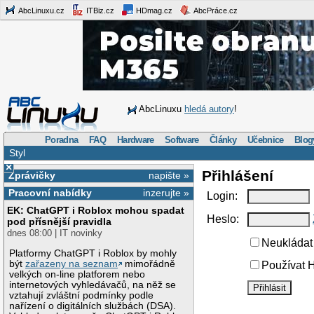
AbcLinuxu.cz
ITBiz.cz
HDmag.cz
AbcPráce.cz
AbcLinuxu
hledá autory
!
Poradna
FAQ
Hardware
Software
Články
Učebnice
Blog
Styl
×
Přihlášení
Zprávičky
napište »
Pracovní nabídky
inzerujte »
Login:
EK: ChatGPT i Roblox mohou spadat
Heslo:
pod přísnější pravidla
dnes 08:00 | IT novinky
Neukládat 
Platformy ChatGPT i Roblox by mohly
být
zařazeny na seznam
mimořádně
Používat H
velkých on-line platforem nebo
internetových vyhledávačů, na něž se
vztahují zvláštní podmínky podle
nařízení o digitálních službách (DSA).