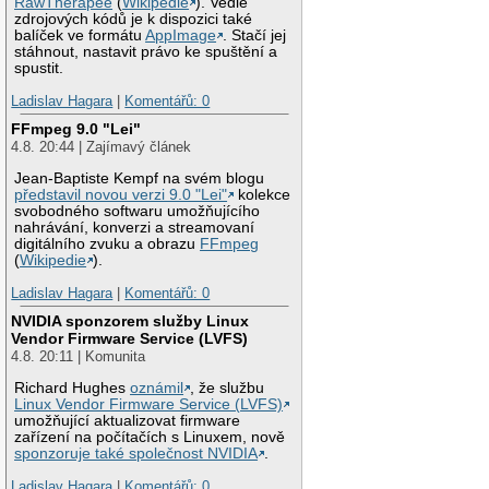
RawTherapee
(
Wikipedie
). Vedle
zdrojových kódů je k dispozici také
balíček ve formátu
AppImage
. Stačí jej
stáhnout, nastavit právo ke spuštění a
spustit.
Ladislav Hagara
|
Komentářů: 0
FFmpeg 9.0 "Lei"
4.8. 20:44 | Zajímavý článek
Jean-Baptiste Kempf na svém blogu
představil novou verzi 9.0 "Lei"
kolekce
svobodného softwaru umožňujícího
nahrávání, konverzi a streamovaní
digitálního zvuku a obrazu
FFmpeg
(
Wikipedie
).
Ladislav Hagara
|
Komentářů: 0
NVIDIA sponzorem služby Linux
Vendor Firmware Service (LVFS)
4.8. 20:11 | Komunita
Richard Hughes
oznámil
, že službu
Linux Vendor Firmware Service (LVFS)
umožňující aktualizovat firmware
zařízení na počítačích s Linuxem, nově
sponzoruje také společnost NVIDIA
.
Ladislav Hagara
|
Komentářů: 0