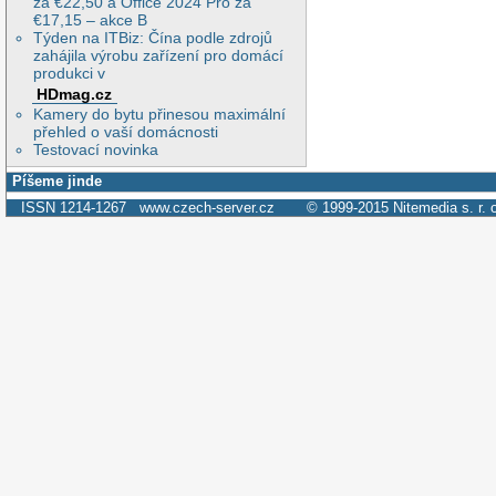
za €22,50 a Office 2024 Pro za
€17,15 – akce B
Týden na ITBiz: Čína podle zdrojů
zahájila výrobu zařízení pro domácí
produkci v
HDmag.cz
Kamery do bytu přinesou maximální
přehled o vaší domácnosti
Testovací novinka
Píšeme jinde
ISSN 1214-1267
www.czech-server.cz
© 1999-2015
Nitemedia s. r. 