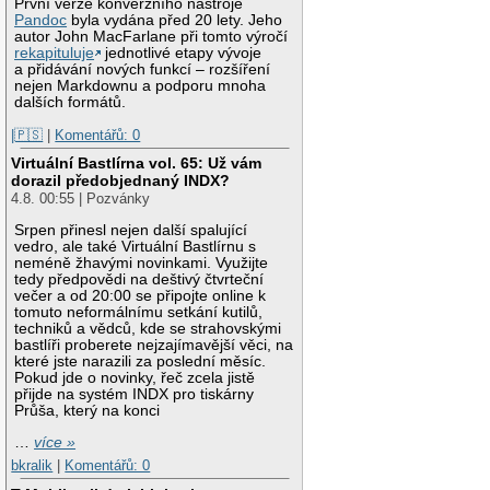
První verze konverzního nástroje
Pandoc
byla vydána před 20 lety. Jeho
autor John MacFarlane při tomto výročí
rekapituluje
jednotlivé etapy vývoje
a přidávání nových funkcí – rozšíření
nejen Markdownu a podporu mnoha
dalších formátů.
|🇵🇸
|
Komentářů: 0
Virtuální Bastlírna vol. 65: Už vám
dorazil předobjednaný INDX?
4.8. 00:55 | Pozvánky
Srpen přinesl nejen další spalující
vedro, ale také Virtuální Bastlírnu s
neméně žhavými novinkami. Využijte
tedy předpovědi na deštivý čtvrteční
večer a od 20:00 se připojte online k
tomuto neformálnímu setkání kutilů,
techniků a vědců, kde se strahovskými
bastlíři proberete nejzajímavější věci, na
které jste narazili za poslední měsíc.
Pokud jde o novinky, řeč zcela jistě
přijde na systém INDX pro tiskárny
Průša, který na konci
…
více »
bkralik
|
Komentářů: 0