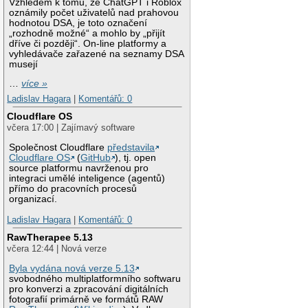
Vzhledem k tomu, že ChatGPT i Roblox
oznámily počet uživatelů nad prahovou
hodnotou DSA, je toto označení
„rozhodně možné“ a mohlo by „přijít
dříve či později“. On-line platformy a
vyhledávače zařazené na seznamy DSA
musejí
…
více »
Ladislav Hagara
|
Komentářů: 0
Cloudflare OS
včera 17:00 | Zajímavý software
Společnost Cloudflare
představila
Cloudflare OS
(
GitHub
), tj. open
source platformu navrženou pro
integraci umělé inteligence (agentů)
přímo do pracovních procesů
organizací.
Ladislav Hagara
|
Komentářů: 0
RawTherapee 5.13
včera 12:44 | Nová verze
Byla vydána nová verze 5.13
svobodného multiplatformního softwaru
pro konverzi a zpracování digitálních
fotografií primárně ve formátů RAW