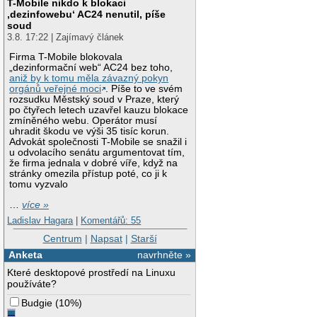
T-Mobile nikdo k blokaci
‚dezinfowebu‘ AC24 nenutil, píše
soud
3.8. 17:22 | Zajímavý článek
Firma T-Mobile blokovala
„dezinformační web“ AC24 bez toho,
aniž by k tomu měla závazný pokyn
orgánů veřejné moci
. Píše to ve svém
rozsudku Městský soud v Praze, který
po čtyřech letech uzavřel kauzu blokace
zmíněného webu. Operátor musí
uhradit škodu ve výši 35 tisíc korun.
Advokát společnosti T-Mobile se snažil i
u odvolacího senátu argumentovat tím,
že firma jednala v dobré víře, když na
stránky omezila přístup poté, co ji k
tomu vyzvalo
…
více »
Ladislav Hagara
|
Komentářů: 55
Centrum
|
Napsat
|
Starší
Anketa
navrhněte »
Které desktopové prostředí na Linuxu
používáte?
Budgie
(
10%
)