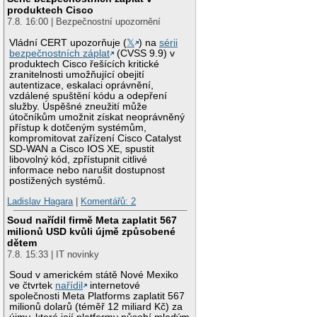
produktech Cisco
7.8. 16:00 | Bezpečnostní upozornění
Vládní CERT upozorňuje (
𝕏
) na
sérii
bezpečnostních záplat
(CVSS 9.9) v
produktech Cisco řešících kritické
zranitelnosti umožňující obejití
autentizace, eskalaci oprávnění,
vzdálené spuštění kódu a odepření
služby. Úspěšné zneužití může
útočníkům umožnit získat neoprávněný
přístup k dotčeným systémům,
kompromitovat zařízení Cisco Catalyst
SD-WAN a Cisco IOS XE, spustit
libovolný kód, zpřístupnit citlivé
informace nebo narušit dostupnost
postižených systémů.
Ladislav Hagara
|
Komentářů: 2
Soud nařídil firmě Meta zaplatit 567
milionů USD kvůli újmě způsobené
dětem
7.8. 15:33 | IT novinky
Soud v americkém státě Nové Mexiko
ve čtvrtek
nařídil
internetové
společnosti Meta Platforms zaplatit 567
milionů dolarů (téměř 12 miliard Kč) za