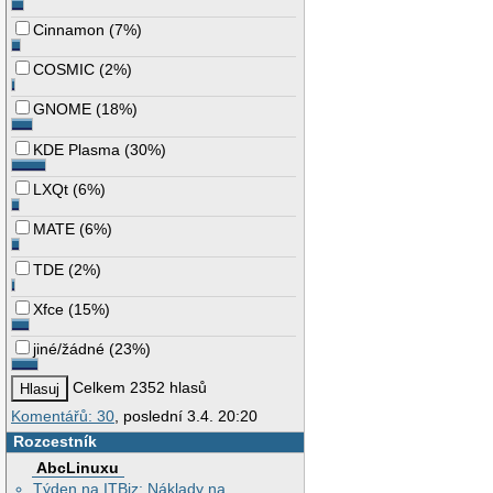
Cinnamon
(
7%
)
COSMIC
(
2%
)
GNOME
(
18%
)
KDE Plasma
(
30%
)
LXQt
(
6%
)
MATE
(
6%
)
TDE
(
2%
)
Xfce
(
15%
)
jiné/žádné
(
23%
)
Celkem 2352 hlasů
Komentářů: 30
, poslední 3.4. 20:20
Rozcestník
AbcLinuxu
Týden na ITBiz: Náklady na