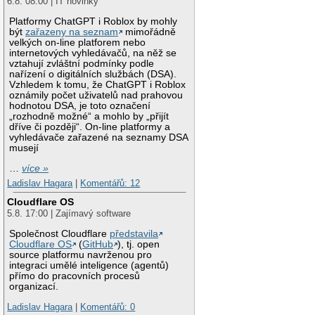
6.8. 08:00 | IT novinky
Platformy ChatGPT i Roblox by mohly
být
zařazeny na seznam
mimořádně
velkých on-line platforem nebo
internetových vyhledávačů, na něž se
vztahují zvláštní podmínky podle
nařízení o digitálních službách (DSA).
Vzhledem k tomu, že ChatGPT i Roblox
oznámily počet uživatelů nad prahovou
hodnotou DSA, je toto označení
„rozhodně možné“ a mohlo by „přijít
dříve či později“. On-line platformy a
vyhledávače zařazené na seznamy DSA
musejí
…
více »
Ladislav Hagara
|
Komentářů: 12
Cloudflare OS
5.8. 17:00 | Zajímavý software
Společnost Cloudflare
představila
Cloudflare OS
(
GitHub
), tj. open
source platformu navrženou pro
integraci umělé inteligence (agentů)
přímo do pracovních procesů
organizací.
Ladislav Hagara
|
Komentářů: 0