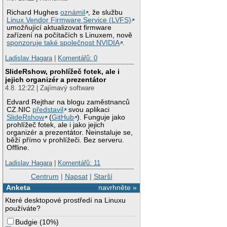
Richard Hughes
oznámil
, že službu
Linux Vendor Firmware Service (LVFS)
umožňující aktualizovat firmware
zařízení na počítačích s Linuxem, nově
sponzoruje také společnost NVIDIA
.
Ladislav Hagara
|
Komentářů: 0
SlideRshow, prohlížeč fotek, ale i
jejich organizér a prezentátor
4.8. 12:22 | Zajímavý software
Edvard Rejthar na blogu zaměstnanců
CZ.NIC
představil
svou aplikaci
SlideRshow
(
GitHub
). Funguje jako
prohlížeč fotek, ale i jako jejich
organizér a prezentátor. Neinstaluje se,
běží přímo v prohlížeči. Bez serveru.
Offline.
Ladislav Hagara
|
Komentářů: 11
Centrum
|
Napsat
|
Starší
Anketa
navrhněte »
Které desktopové prostředí na Linuxu
používáte?
Budgie
(
10%
)