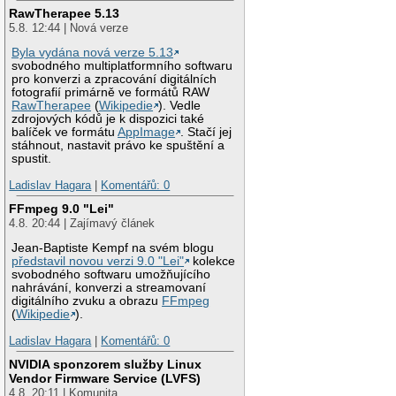
RawTherapee 5.13
5.8. 12:44 | Nová verze
Byla vydána nová verze 5.13
svobodného multiplatformního softwaru
pro konverzi a zpracování digitálních
fotografií primárně ve formátů RAW
RawTherapee
(
Wikipedie
). Vedle
zdrojových kódů je k dispozici také
balíček ve formátu
AppImage
. Stačí jej
stáhnout, nastavit právo ke spuštění a
spustit.
Ladislav Hagara
|
Komentářů: 0
FFmpeg 9.0 "Lei"
4.8. 20:44 | Zajímavý článek
Jean-Baptiste Kempf na svém blogu
představil novou verzi 9.0 "Lei"
kolekce
svobodného softwaru umožňujícího
nahrávání, konverzi a streamovaní
digitálního zvuku a obrazu
FFmpeg
(
Wikipedie
).
Ladislav Hagara
|
Komentářů: 0
NVIDIA sponzorem služby Linux
Vendor Firmware Service (LVFS)
4.8. 20:11 | Komunita