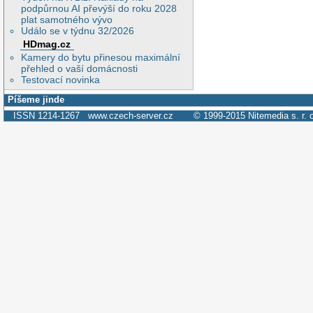
podpůrnou AI převýší do roku 2028
plat samotného vývo
Událo se v týdnu 32/2026
HDmag.cz
Kamery do bytu přinesou maximální
přehled o vaší domácnosti
Testovací novinka
Píšeme jinde
ISSN 1214-1267
www.czech-server.cz
© 1999-2015
Nitemedia s. r. 