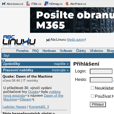
AbcLinuxu.cz
ITBiz.cz
HDmag.cz
AbcPráce.cz
AbcLinuxu
hledá autory
!
Poradna
FAQ
Hardware
Software
Články
Učebnice
Blog
Styl
×
Přihlášení
Zprávičky
napište »
Pracovní nabídky
inzerujte »
Login:
Quake: Dawn of the Machine
Heslo:
včera 04:44 | IT novinky
U příležitosti 30. výročí vydání
Neukládat 
počítačové hry
Quake
byla
vydána
nová epizoda
s názvem
Dawn of the
Používat H
Machine
(
Steam
).
Ladislav Hagara
|
Komentářů: 3
Série bezpečnostních záplat v