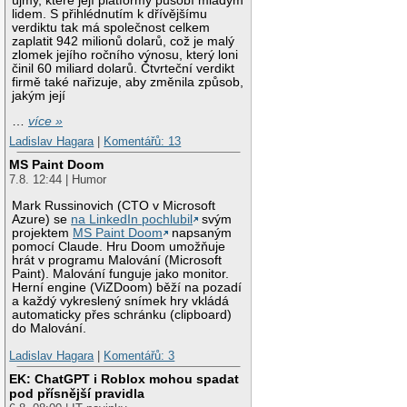
újmy, které její platformy působí mladým
lidem. S přihlédnutím k dřívějšímu
verdiktu tak má společnost celkem
zaplatit 942 milionů dolarů, což je malý
zlomek jejího ročního výnosu, který loni
činil 60 miliard dolarů. Čtvrteční verdikt
firmě také nařizuje, aby změnila způsob,
jakým její
…
více »
Ladislav Hagara
|
Komentářů: 13
MS Paint Doom
7.8. 12:44 | Humor
Mark Russinovich (CTO v Microsoft
Azure) se
na LinkedIn pochlubil
svým
projektem
MS Paint Doom
napsaným
pomocí Claude. Hru Doom umožňuje
hrát v programu Malování (Microsoft
Paint). Malování funguje jako monitor.
Herní engine (ViZDoom) běží na pozadí
a každý vykreslený snímek hry vkládá
automaticky přes schránku (clipboard)
do Malování.
Ladislav Hagara
|
Komentářů: 3
EK: ChatGPT i Roblox mohou spadat
pod přísnější pravidla