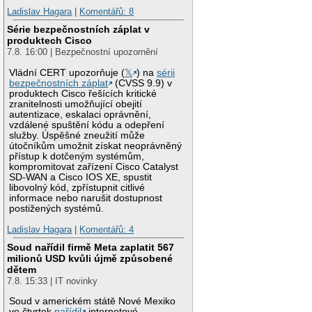
Ladislav Hagara
|
Komentářů: 8
Série bezpečnostních záplat v
produktech Cisco
7.8. 16:00 | Bezpečnostní upozornění
Vládní CERT upozorňuje (
𝕏
) na
sérii
bezpečnostních záplat
(CVSS 9.9) v
produktech Cisco řešících kritické
zranitelnosti umožňující obejití
autentizace, eskalaci oprávnění,
vzdálené spuštění kódu a odepření
služby. Úspěšné zneužití může
útočníkům umožnit získat neoprávněný
přístup k dotčeným systémům,
kompromitovat zařízení Cisco Catalyst
SD-WAN a Cisco IOS XE, spustit
libovolný kód, zpřístupnit citlivé
informace nebo narušit dostupnost
postižených systémů.
Ladislav Hagara
|
Komentářů: 4
Soud nařídil firmě Meta zaplatit 567
milionů USD kvůli újmě způsobené
dětem
7.8. 15:33 | IT novinky
Soud v americkém státě Nové Mexiko
ve čtvrtek
nařídil
internetové