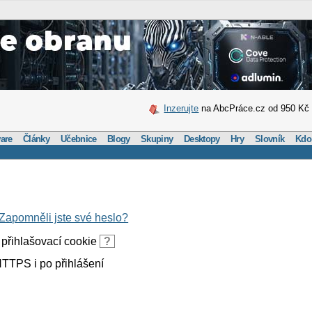
Inzerujte
na AbcPráce.cz od 950 Kč
are
Články
Učebnice
Blogy
Skupiny
Desktopy
Hry
Slovník
Kdo
Zapomněli jste své heslo?
přihlašovací cookie
?
TTPS i po přihlášení