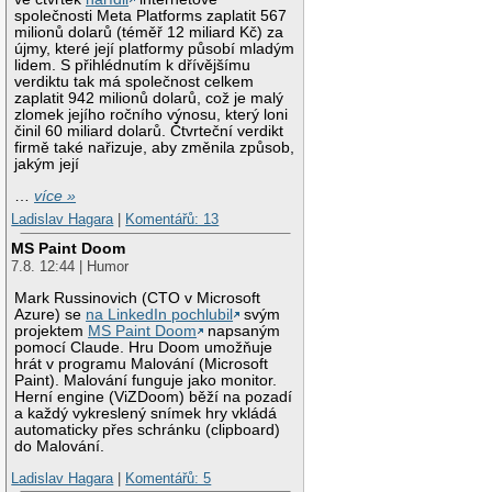
společnosti Meta Platforms zaplatit 567
milionů dolarů (téměř 12 miliard Kč) za
újmy, které její platformy působí mladým
lidem. S přihlédnutím k dřívějšímu
verdiktu tak má společnost celkem
zaplatit 942 milionů dolarů, což je malý
zlomek jejího ročního výnosu, který loni
činil 60 miliard dolarů. Čtvrteční verdikt
firmě také nařizuje, aby změnila způsob,
jakým její
…
více »
Ladislav Hagara
|
Komentářů: 13
MS Paint Doom
7.8. 12:44 | Humor
Mark Russinovich (CTO v Microsoft
Azure) se
na LinkedIn pochlubil
svým
projektem
MS Paint Doom
napsaným
pomocí Claude. Hru Doom umožňuje
hrát v programu Malování (Microsoft
Paint). Malování funguje jako monitor.
Herní engine (ViZDoom) běží na pozadí
a každý vykreslený snímek hry vkládá
automaticky přes schránku (clipboard)
do Malování.
Ladislav Hagara
|
Komentářů: 5