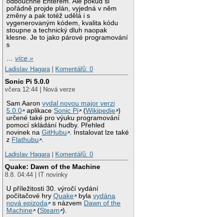
odbouchne Enterem. Ale pokud si
pořádně projde plán, vyjedná v něm
změny a pak totéž udělá i s
vygenerovaným kódem, kvalita kódu
stoupne a technický dluh naopak
klesne. Je to jako párové programování
s
…
více »
Ladislav Hagara
|
Komentářů: 0
Sonic Pi 5.0.0
včera 12:44 | Nová verze
Sam Aaron
vydal novou major verzi
5.0.0
aplikace
Sonic Pi
(
Wikipedie
)
určené také pro výuku programování
pomocí skládání hudby. Přehled
novinek na
GitHubu
. Instalovat lze také
z
Flathubu
.
Ladislav Hagara
|
Komentářů: 0
Quake: Dawn of the Machine
8.8. 04:44 | IT novinky
U příležitosti 30. výročí vydání
počítačové hry
Quake
byla
vydána
nová epizoda
s názvem
Dawn of the
Machine
(
Steam
).