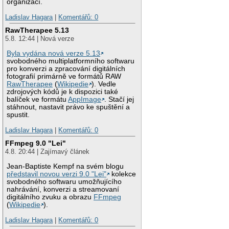
organizací.
Ladislav Hagara
|
Komentářů: 0
RawTherapee 5.13
5.8. 12:44 | Nová verze
Byla vydána nová verze 5.13
svobodného multiplatformního softwaru
pro konverzi a zpracování digitálních
fotografií primárně ve formátů RAW
RawTherapee
(
Wikipedie
). Vedle
zdrojových kódů je k dispozici také
balíček ve formátu
AppImage
. Stačí jej
stáhnout, nastavit právo ke spuštění a
spustit.
Ladislav Hagara
|
Komentářů: 0
FFmpeg 9.0 "Lei"
4.8. 20:44 | Zajímavý článek
Jean-Baptiste Kempf na svém blogu
představil novou verzi 9.0 "Lei"
kolekce
svobodného softwaru umožňujícího
nahrávání, konverzi a streamovaní
digitálního zvuku a obrazu
FFmpeg
(
Wikipedie
).
Ladislav Hagara
|
Komentářů: 0