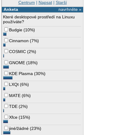
Centrum
|
Napsat
|
Starší
Anketa
navrhněte »
Které desktopové prostředí na Linuxu
používáte?
Budgie
(
10%
)
Cinnamon
(
7%
)
COSMIC
(
2%
)
GNOME
(
18%
)
KDE Plasma
(
30%
)
LXQt
(
6%
)
MATE
(
6%
)
TDE
(
2%
)
Xfce
(
15%
)
jiné/žádné
(
23%
)