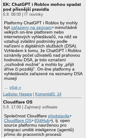
EK: ChatGPT i Roblox mohou spadat
pod přísnější pravidla
6.8. 08:00 | IT novinky
Platformy ChatGPT i Roblox by mohly
být
zařazeny na seznam
mimořádně
velkých on-line platforem nebo
internetových vyhledávačů, na něž se
vztahují zvláštní podmínky podle
nařízení o digitálních službách (DSA).
Vzhledem k tomu, že ChatGPT i Roblox
oznámily počet uživatelů nad prahovou
hodnotou DSA, je toto označení
„rozhodně možné“ a mohlo by „přijít
dříve či později“. On-line platformy a
vyhledávače zařazené na seznamy DSA
musejí
…
více »
Ladislav Hagara
|
Komentářů: 14
Cloudflare OS
5.8. 17:00 | Zajímavý software
Společnost Cloudflare
představila
Cloudflare OS
(
GitHub
), tj. open
source platformu navrženou pro
integraci umělé inteligence (agentů)
přímo do pracovních procesů