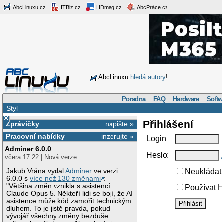
AbcLinuxu.cz
ITBiz.cz
HDmag.cz
AbcPráce.cz
AbcLinuxu
hledá autory
!
Poradna
FAQ
Hardware
Softw
Styl
×
Přihlášení
Zprávičky
napište »
Pracovní nabídky
inzerujte »
Login:
Adminer 6.0.0
Heslo:
včera 17:22 | Nová verze
Jakub Vrána vydal
Adminer
ve verzi
Neukládat 
6.0.0 s
více než 130 změnami
:
"Většina změn vznikla s asistencí
Používat H
Claude Opus 5. Někteří lidi se bojí, že AI
asistence může kód zamořit technickým
dluhem. To je jistě pravda, pokud
vývojář všechny změny bezduše