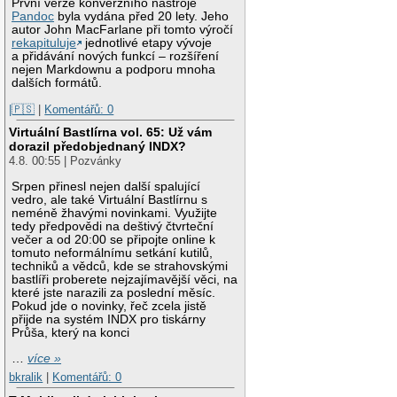
První verze konverzního nástroje
Pandoc
byla vydána před 20 lety. Jeho
autor John MacFarlane při tomto výročí
rekapituluje
jednotlivé etapy vývoje
a přidávání nových funkcí – rozšíření
nejen Markdownu a podporu mnoha
dalších formátů.
|🇵🇸
|
Komentářů: 0
Virtuální Bastlírna vol. 65: Už vám
dorazil předobjednaný INDX?
4.8. 00:55 | Pozvánky
Srpen přinesl nejen další spalující
vedro, ale také Virtuální Bastlírnu s
neméně žhavými novinkami. Využijte
tedy předpovědi na deštivý čtvrteční
večer a od 20:00 se připojte online k
tomuto neformálnímu setkání kutilů,
techniků a vědců, kde se strahovskými
bastlíři proberete nejzajímavější věci, na
které jste narazili za poslední měsíc.
Pokud jde o novinky, řeč zcela jistě
přijde na systém INDX pro tiskárny
Průša, který na konci
…
více »
bkralik
|
Komentářů: 0