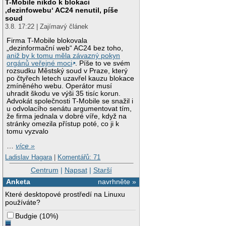
T-Mobile nikdo k blokaci
‚dezinfowebu‘ AC24 nenutil, píše
soud
3.8. 17:22 | Zajímavý článek
Firma T-Mobile blokovala
„dezinformační web“ AC24 bez toho,
aniž by k tomu měla závazný pokyn
orgánů veřejné moci
. Píše to ve svém
rozsudku Městský soud v Praze, který
po čtyřech letech uzavřel kauzu blokace
zmíněného webu. Operátor musí
uhradit škodu ve výši 35 tisíc korun.
Advokát společnosti T-Mobile se snažil i
u odvolacího senátu argumentovat tím,
že firma jednala v dobré víře, když na
stránky omezila přístup poté, co ji k
tomu vyzvalo
…
více »
Ladislav Hagara
|
Komentářů: 71
Centrum
|
Napsat
|
Starší
Anketa
navrhněte »
Které desktopové prostředí na Linuxu
používáte?
Budgie
(
10%
)