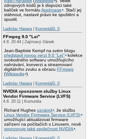
RawTherapee
(
Wikipedie
). Vedle
zdrojových kódů je k dispozici také
balíček ve formátu
AppImage
. Stačí jej
stáhnout, nastavit právo ke spuštění a
spustit.
Ladislav Hagara
|
Komentářů: 0
FFmpeg 9.0 "Lei"
4.8. 20:44 | Zajímavý článek
Jean-Baptiste Kempf na svém blogu
představil novou verzi 9.0 "Lei"
kolekce
svobodného softwaru umožňujícího
nahrávání, konverzi a streamovaní
digitálního zvuku a obrazu
FFmpeg
(
Wikipedie
).
Ladislav Hagara
|
Komentářů: 0
NVIDIA sponzorem služby Linux
Vendor Firmware Service (LVFS)
4.8. 20:11 | Komunita
Richard Hughes
oznámil
, že službu
Linux Vendor Firmware Service (LVFS)
umožňující aktualizovat firmware
zařízení na počítačích s Linuxem, nově
sponzoruje také společnost NVIDIA
.
Ladislav Hagara
|
Komentářů: 0