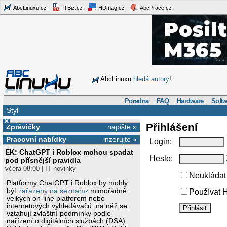
AbcLinuxu.cz
ITBiz.cz
HDmag.cz
AbcPráce.cz
AbcLinuxu
hledá autory
!
Poradna
FAQ
Hardware
Softw
Styl
×
Přihlášení
Zprávičky
napište »
Pracovní nabídky
inzerujte »
Login:
EK: ChatGPT i Roblox mohou spadat
Heslo:
pod přísnější pravidla
včera 08:00 | IT novinky
Neukládat 
Platformy ChatGPT i Roblox by mohly
být
zařazeny na seznam
mimořádně
Používat H
velkých on-line platforem nebo
internetových vyhledávačů, na něž se
vztahují zvláštní podmínky podle
nařízení o digitálních službách (DSA).