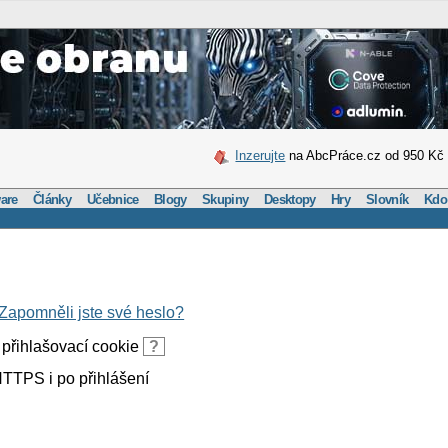
Inzerujte
na AbcPráce.cz od 950 Kč
are
Články
Učebnice
Blogy
Skupiny
Desktopy
Hry
Slovník
Kdo
Zapomněli jste své heslo?
přihlašovací cookie
?
TTPS i po přihlášení