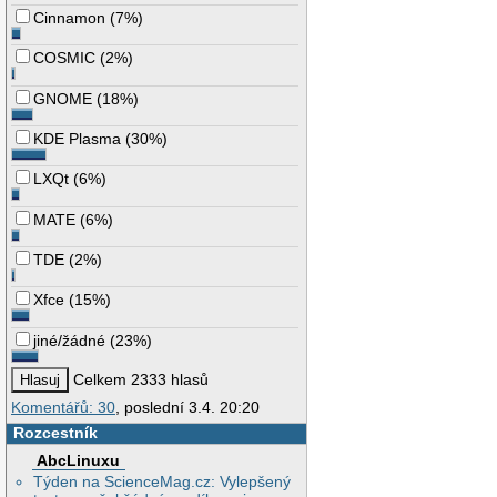
Cinnamon
(
7%
)
COSMIC
(
2%
)
GNOME
(
18%
)
KDE Plasma
(
30%
)
LXQt
(
6%
)
MATE
(
6%
)
TDE
(
2%
)
Xfce
(
15%
)
jiné/žádné
(
23%
)
Celkem 2333 hlasů
Komentářů: 30
, poslední 3.4. 20:20
Rozcestník
AbcLinuxu
Týden na ScienceMag.cz: Vylepšený