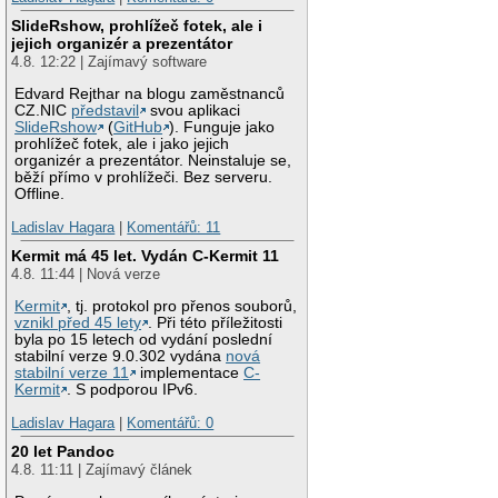
SlideRshow, prohlížeč fotek, ale i
jejich organizér a prezentátor
4.8. 12:22 | Zajímavý software
Edvard Rejthar na blogu zaměstnanců
CZ.NIC
představil
svou aplikaci
SlideRshow
(
GitHub
). Funguje jako
prohlížeč fotek, ale i jako jejich
organizér a prezentátor. Neinstaluje se,
běží přímo v prohlížeči. Bez serveru.
Offline.
Ladislav Hagara
|
Komentářů: 11
Kermit má 45 let. Vydán C-Kermit 11
4.8. 11:44 | Nová verze
Kermit
, tj. protokol pro přenos souborů,
vznikl před 45 lety
. Při této příležitosti
byla po 15 letech od vydání poslední
stabilní verze 9.0.302 vydána
nová
stabilní verze 11
implementace
C-
Kermit
. S podporou IPv6.
Ladislav Hagara
|
Komentářů: 0
20 let Pandoc
4.8. 11:11 | Zajímavý článek