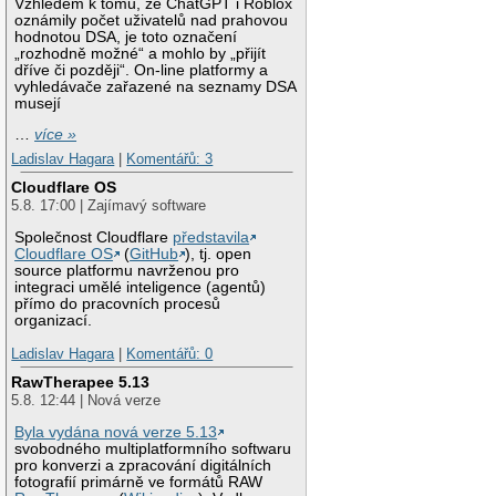
Vzhledem k tomu, že ChatGPT i Roblox
oznámily počet uživatelů nad prahovou
hodnotou DSA, je toto označení
„rozhodně možné“ a mohlo by „přijít
dříve či později“. On-line platformy a
vyhledávače zařazené na seznamy DSA
musejí
…
více »
Ladislav Hagara
|
Komentářů: 3
Cloudflare OS
5.8. 17:00 | Zajímavý software
Společnost Cloudflare
představila
Cloudflare OS
(
GitHub
), tj. open
source platformu navrženou pro
integraci umělé inteligence (agentů)
přímo do pracovních procesů
organizací.
Ladislav Hagara
|
Komentářů: 0
RawTherapee 5.13
5.8. 12:44 | Nová verze
Byla vydána nová verze 5.13
svobodného multiplatformního softwaru
pro konverzi a zpracování digitálních
fotografií primárně ve formátů RAW