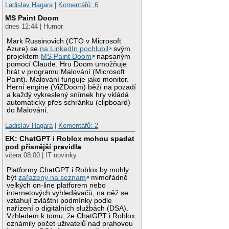
Ladislav Hagara
|
Komentářů: 6
MS Paint Doom
dnes 12:44 | Humor
Mark Russinovich (CTO v Microsoft
Azure) se
na LinkedIn pochlubil
svým
projektem
MS Paint Doom
napsaným
pomocí Claude. Hru Doom umožňuje
hrát v programu Malování (Microsoft
Paint). Malování funguje jako monitor.
Herní engine (ViZDoom) běží na pozadí
a každý vykreslený snímek hry vkládá
automaticky přes schránku (clipboard)
do Malování.
Ladislav Hagara
|
Komentářů: 2
EK: ChatGPT i Roblox mohou spadat
pod přísnější pravidla
včera 08:00 | IT novinky
Platformy ChatGPT i Roblox by mohly
být
zařazeny na seznam
mimořádně
velkých on-line platforem nebo
internetových vyhledávačů, na něž se
vztahují zvláštní podmínky podle
nařízení o digitálních službách (DSA).
Vzhledem k tomu, že ChatGPT i Roblox
oznámily počet uživatelů nad prahovou