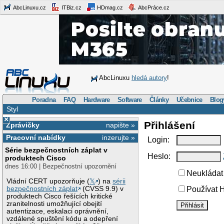
AbcLinuxu.cz
ITBiz.cz
HDmag.cz
AbcPráce.cz
AbcLinuxu
hledá autory
!
Poradna
FAQ
Hardware
Software
Články
Učebnice
Blog
Styl
×
Přihlášení
Zprávičky
napište »
Pracovní nabídky
inzerujte »
Login:
Série bezpečnostních záplat v
Heslo:
produktech Cisco
dnes 16:00 | Bezpečnostní upozornění
Neukládat 
Vládní CERT upozorňuje (
𝕏
) na
sérii
bezpečnostních záplat
(CVSS 9.9) v
Používat H
produktech Cisco řešících kritické
zranitelnosti umožňující obejití
autentizace, eskalaci oprávnění,
vzdálené spuštění kódu a odepření