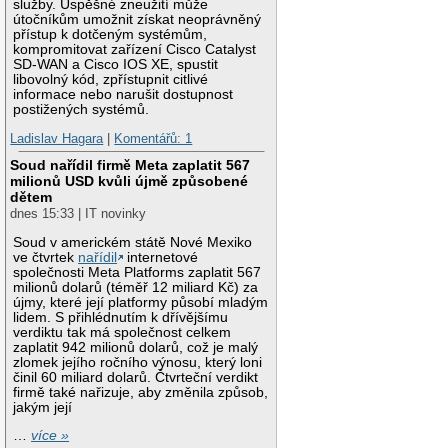
služby. Úspěšné zneužití může
útočníkům umožnit získat neoprávněný
přístup k dotčeným systémům,
kompromitovat zařízení Cisco Catalyst
SD-WAN a Cisco IOS XE, spustit
libovolný kód, zpřístupnit citlivé
informace nebo narušit dostupnost
postižených systémů.
Ladislav Hagara
|
Komentářů: 1
Soud nařídil firmě Meta zaplatit 567
milionů USD kvůli újmě způsobené
dětem
dnes 15:33 | IT novinky
Soud v americkém státě Nové Mexiko
ve čtvrtek
nařídil
internetové
společnosti Meta Platforms zaplatit 567
milionů dolarů (téměř 12 miliard Kč) za
újmy, které její platformy působí mladým
lidem. S přihlédnutím k dřívějšímu
verdiktu tak má společnost celkem
zaplatit 942 milionů dolarů, což je malý
zlomek jejího ročního výnosu, který loni
činil 60 miliard dolarů. Čtvrteční verdikt
firmě také nařizuje, aby změnila způsob,
jakým její
…
více »