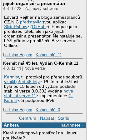
jejich organizér a prezentátor
4.8. 12:22 | Zajímavý software
Edvard Rejthar na blogu zaměstnanců
CZ.NIC
představil
svou aplikaci
SlideRshow
(
GitHub
). Funguje jako
prohlížeč fotek, ale i jako jejich
organizér a prezentátor. Neinstaluje se,
běží přímo v prohlížeči. Bez serveru.
Offline.
Ladislav Hagara
|
Komentářů: 11
Kermit má 45 let. Vydán C-Kermit 11
4.8. 11:44 | Nová verze
Kermit
, tj. protokol pro přenos souborů,
vznikl před 45 lety
. Při této příležitosti
byla po 15 letech od vydání poslední
stabilní verze 9.0.302 vydána
nová
stabilní verze 11
implementace
C-
Kermit
. S podporou IPv6.
Ladislav Hagara
|
Komentářů: 0
Centrum
|
Napsat
|
Starší
Anketa
navrhněte »
Které desktopové prostředí na Linuxu
používáte?