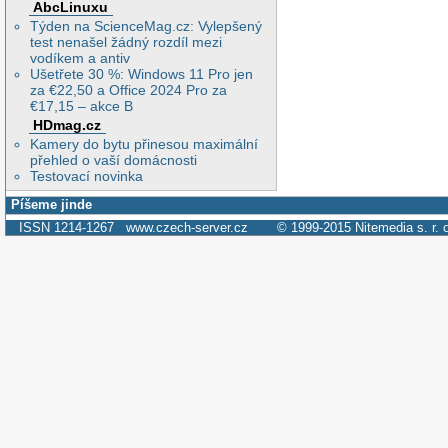
AbcLinuxu
Týden na ScienceMag.cz: Vylepšený
test nenašel žádný rozdíl mezi
vodíkem a antiv
Ušetřete 30 %: Windows 11 Pro jen
za €22,50 a Office 2024 Pro za
€17,15 – akce B
HDmag.cz
Kamery do bytu přinesou maximální
přehled o vaší domácnosti
Testovací novinka
Píšeme jinde
ISSN 1214-1267
www.czech-server.cz
© 1999-2015
Nitemedia s. r. 