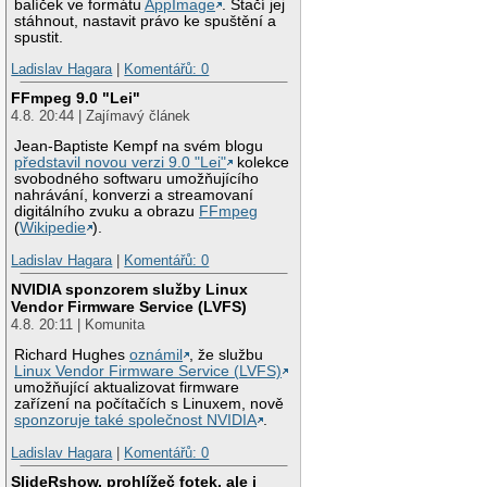
balíček ve formátu
AppImage
. Stačí jej
stáhnout, nastavit právo ke spuštění a
spustit.
Ladislav Hagara
|
Komentářů: 0
FFmpeg 9.0 "Lei"
4.8. 20:44 | Zajímavý článek
Jean-Baptiste Kempf na svém blogu
představil novou verzi 9.0 "Lei"
kolekce
svobodného softwaru umožňujícího
nahrávání, konverzi a streamovaní
digitálního zvuku a obrazu
FFmpeg
(
Wikipedie
).
Ladislav Hagara
|
Komentářů: 0
NVIDIA sponzorem služby Linux
Vendor Firmware Service (LVFS)
4.8. 20:11 | Komunita
Richard Hughes
oznámil
, že službu
Linux Vendor Firmware Service (LVFS)
umožňující aktualizovat firmware
zařízení na počítačích s Linuxem, nově
sponzoruje také společnost NVIDIA
.
Ladislav Hagara
|
Komentářů: 0
SlideRshow, prohlížeč fotek, ale i