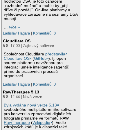
hodnotou DSA, je toto označení
„rozhodně možné“ a mohlo by „přijít
dříve či později“. On-line platformy a
vyhledávače zařazené na seznamy DSA
musejí
…
více »
Ladislav Hagara
|
Komentářů: 8
Cloudflare OS
5.8. 17:00 | Zajímavý software
Společnost Cloudflare
představila
Cloudflare OS
(
GitHub
), tj. open
source platformu navrženou pro
integraci umělé inteligence (agentů)
přímo do pracovních procesů
organizací.
Ladislav Hagara
|
Komentářů: 0
RawTherapee 5.13
5.8. 12:44 | Nová verze
Byla vydána nová verze 5.13
svobodného multiplatformního softwaru
pro konverzi a zpracování digitálních
fotografií primárně ve formátů RAW
RawTherapee
(
Wikipedie
). Vedle
zdrojových kódů je k dispozici také