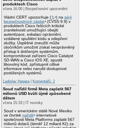
produktech Cisco
včera 16:00 | Bezpečnostní upozornění
Vládní CERT upozorňuje (
𝕏
) na
sérii
bezpečnostních záplat
(CVSS 9.9) v
produktech Cisco řešících kritické
zranitelnosti umožňující obejití
autentizace, eskalaci oprávnění,
vzdálené spuštění kódu a odepření
služby. Úspěšné zneužití může
útočníkům umožnit získat neoprávněný
přístup k dotčeným systémům,
kompromitovat zařízení Cisco Catalyst
SD-WAN a Cisco IOS XE, spustit
libovolný kód, zpřístupnit citlivé
informace nebo narušit dostupnost
postižených systémů.
Ladislav Hagara
|
Komentářů: 2
Soud nařídil firmě Meta zaplatit 567
milionů USD kvůli újmě způsobené
dětem
včera 15:33 | IT novinky
Soud v americkém státě Nové Mexiko
ve čtvrtek
nařídil
internetové
společnosti Meta Platforms zaplatit 567
milionů dolarů (téměř 12 miliard Kč) za