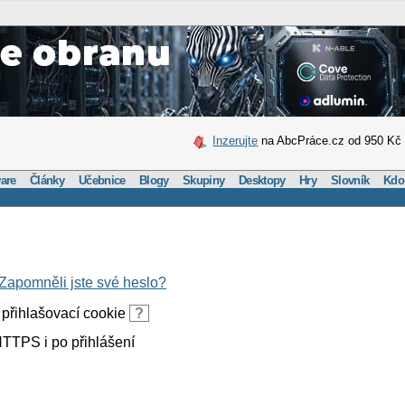
Inzerujte
na AbcPráce.cz od 950 Kč
are
Články
Učebnice
Blogy
Skupiny
Desktopy
Hry
Slovník
Kdo
Zapomněli jste své heslo?
přihlašovací cookie
?
TTPS i po přihlášení