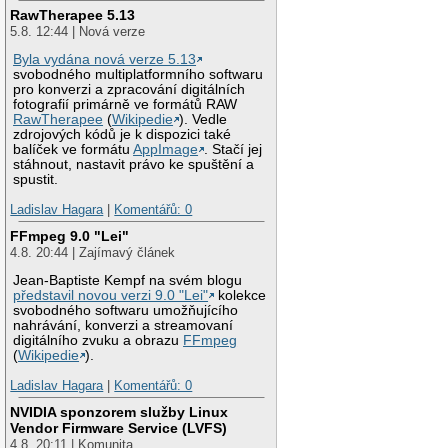
RawTherapee 5.13
5.8. 12:44 | Nová verze
Byla vydána nová verze 5.13
svobodného multiplatformního softwaru
pro konverzi a zpracování digitálních
fotografií primárně ve formátů RAW
RawTherapee
(
Wikipedie
). Vedle
zdrojových kódů je k dispozici také
balíček ve formátu
AppImage
. Stačí jej
stáhnout, nastavit právo ke spuštění a
spustit.
Ladislav Hagara
|
Komentářů: 0
FFmpeg 9.0 "Lei"
4.8. 20:44 | Zajímavý článek
Jean-Baptiste Kempf na svém blogu
představil novou verzi 9.0 "Lei"
kolekce
svobodného softwaru umožňujícího
nahrávání, konverzi a streamovaní
digitálního zvuku a obrazu
FFmpeg
(
Wikipedie
).
Ladislav Hagara
|
Komentářů: 0
NVIDIA sponzorem služby Linux
Vendor Firmware Service (LVFS)
4.8. 20:11 | Komunita