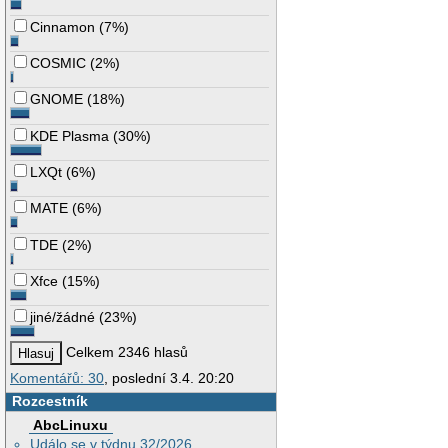
Cinnamon
(
7%
)
COSMIC
(
2%
)
GNOME
(
18%
)
KDE Plasma
(
30%
)
LXQt
(
6%
)
MATE
(
6%
)
TDE
(
2%
)
Xfce
(
15%
)
jiné/žádné
(
23%
)
Celkem 2346 hlasů
Komentářů: 30
, poslední 3.4. 20:20
Rozcestník
AbcLinuxu
Událo se v týdnu 32/2026