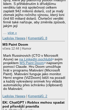
újmy, které její platformy působí mladým
lidem. S přihlédnutím k dřívějšímu
verdiktu tak má společnost celkem
zaplatit 942 milionů dolarů, což je malý
zlomek jejího ročního výnosu, který loni
činil 60 miliard dolarů. Čtvrteční verdikt
firmě také nařizuje, aby změnila způsob,
jakým její
…
více »
Ladislav Hagara
|
Komentářů: 8
MS Paint Doom
včera 12:44 | Humor
Mark Russinovich (CTO v Microsoft
Azure) se
na LinkedIn pochlubil
svým
projektem
MS Paint Doom
napsaným
pomocí Claude. Hru Doom umožňuje
hrát v programu Malování (Microsoft
Paint). Malování funguje jako monitor.
Herní engine (ViZDoom) běží na pozadí
a každý vykreslený snímek hry vkládá
automaticky přes schránku (clipboard)
do Malování.
Ladislav Hagara
|
Komentářů: 2
EK: ChatGPT i Roblox mohou spadat
pod přísnější pravidla