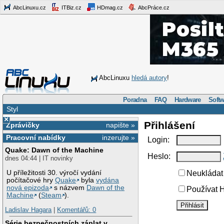
AbcLinuxu.cz
ITBiz.cz
HDmag.cz
AbcPráce.cz
AbcLinuxu
hledá autory
!
Poradna
FAQ
Hardware
Softw
Styl
×
Přihlášení
Zprávičky
napište »
Pracovní nabídky
inzerujte »
Login:
Quake: Dawn of the Machine
Heslo:
dnes 04:44 | IT novinky
U příležitosti 30. výročí vydání
Neukládat 
počítačové hry
Quake
byla
vydána
nová epizoda
s názvem
Dawn of the
Používat H
Machine
(
Steam
).
Ladislav Hagara
|
Komentářů: 0
Série bezpečnostních záplat v