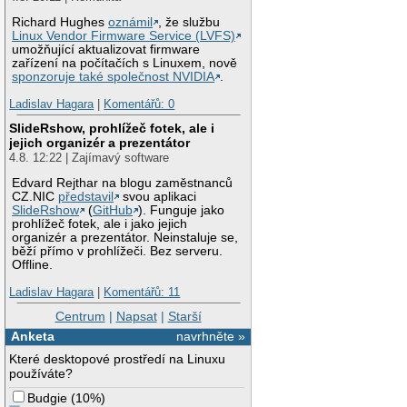
Richard Hughes
oznámil
, že službu
Linux Vendor Firmware Service (LVFS)
umožňující aktualizovat firmware
zařízení na počítačích s Linuxem, nově
sponzoruje také společnost NVIDIA
.
Ladislav Hagara
|
Komentářů: 0
SlideRshow, prohlížeč fotek, ale i
jejich organizér a prezentátor
4.8. 12:22 | Zajímavý software
Edvard Rejthar na blogu zaměstnanců
CZ.NIC
představil
svou aplikaci
SlideRshow
(
GitHub
). Funguje jako
prohlížeč fotek, ale i jako jejich
organizér a prezentátor. Neinstaluje se,
běží přímo v prohlížeči. Bez serveru.
Offline.
Ladislav Hagara
|
Komentářů: 11
Centrum
|
Napsat
|
Starší
Anketa
navrhněte »
Které desktopové prostředí na Linuxu
používáte?
Budgie
(
10%
)