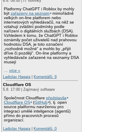
6.8. 08:00 | IT novinky
Platformy ChatGPT i Roblox by mohly
být
zařazeny na seznam
mimořádně
velkých on-line platforem nebo
internetových vyhledávačů, na něž se
vztahují zvláštní podmínky podle
nařízení o digitálních službách (DSA).
Vzhledem k tomu, že ChatGPT i Roblox
oznámily počet uživatelů nad prahovou
hodnotou DSA, je toto označení
„rozhodně možné“ a mohlo by „přijít
dříve či později“. On-line platformy a
vyhledávače zařazené na seznamy DSA
musejí
…
více »
Ladislav Hagara
|
Komentářů: 9
Cloudflare OS
5.8. 17:00 | Zajímavý software
Společnost Cloudflare
představila
Cloudflare OS
(
GitHub
), tj. open
source platformu navrženou pro
integraci umělé inteligence (agentů)
přímo do pracovních procesů
organizací.
Ladislav Hagara
|
Komentářů: 0