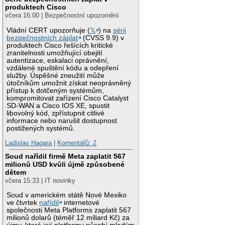
produktech Cisco
včera 16:00 | Bezpečnostní upozornění
Vládní CERT upozorňuje (
𝕏
) na
sérii
bezpečnostních záplat
(CVSS 9.9) v
produktech Cisco řešících kritické
zranitelnosti umožňující obejití
autentizace, eskalaci oprávnění,
vzdálené spuštění kódu a odepření
služby. Úspěšné zneužití může
útočníkům umožnit získat neoprávněný
přístup k dotčeným systémům,
kompromitovat zařízení Cisco Catalyst
SD-WAN a Cisco IOS XE, spustit
libovolný kód, zpřístupnit citlivé
informace nebo narušit dostupnost
postižených systémů.
Ladislav Hagara
|
Komentářů: 2
Soud nařídil firmě Meta zaplatit 567
milionů USD kvůli újmě způsobené
dětem
včera 15:33 | IT novinky
Soud v americkém státě Nové Mexiko
ve čtvrtek
nařídil
internetové
společnosti Meta Platforms zaplatit 567
milionů dolarů (téměř 12 miliard Kč) za