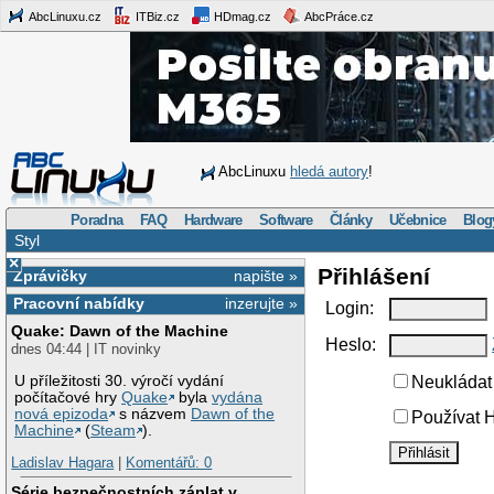
AbcLinuxu.cz
ITBiz.cz
HDmag.cz
AbcPráce.cz
AbcLinuxu
hledá autory
!
Poradna
FAQ
Hardware
Software
Články
Učebnice
Blog
Styl
×
Přihlášení
Zprávičky
napište »
Pracovní nabídky
inzerujte »
Login:
Quake: Dawn of the Machine
Heslo:
dnes 04:44 | IT novinky
U příležitosti 30. výročí vydání
Neukládat 
počítačové hry
Quake
byla
vydána
nová epizoda
s názvem
Dawn of the
Používat H
Machine
(
Steam
).
Ladislav Hagara
|
Komentářů: 0
Série bezpečnostních záplat v