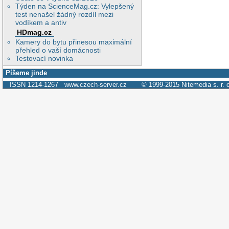
Týden na ScienceMag.cz: Vylepšený
test nenašel žádný rozdíl mezi
vodíkem a antiv
HDmag.cz
Kamery do bytu přinesou maximální
přehled o vaší domácnosti
Testovací novinka
Píšeme jinde
ISSN 1214-1267
www.czech-server.cz
© 1999-2015
Nitemedia s. r. 