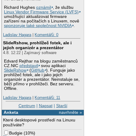
Richard Hughes
oznámil
, že službu
Linux Vendor Firmware Service (LVFS)
umožňující aktualizovat firmware
zařízení na počítačích s Linuxem, nově
sponzoruje také společnost NVIDIA
.
Ladislav Hagara
|
Komentářů: 0
SlideRshow, prohlížeč fotek, ale i
jejich organizér a prezentátor
4.8. 12:22 | Zajímavý software
Edvard Rejthar na blogu zaměstnanců
CZ.NIC
představil
svou aplikaci
SlideRshow
(
GitHub
). Funguje jako
prohlížeč fotek, ale i jako jejich
organizér a prezentátor. Neinstaluje se,
běží přímo v prohlížeči. Bez serveru.
Offline.
Ladislav Hagara
|
Komentářů: 11
Centrum
|
Napsat
|
Starší
Anketa
navrhněte »
Které desktopové prostředí na Linuxu
používáte?
Budgie
(
10%
)