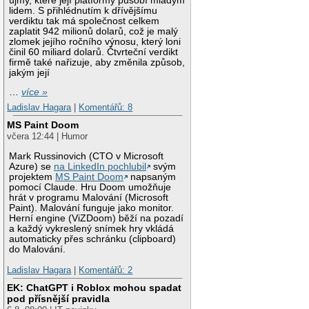
újmy, které její platformy působí mladým
lidem. S přihlédnutím k dřívějšímu
verdiktu tak má společnost celkem
zaplatit 942 milionů dolarů, což je malý
zlomek jejího ročního výnosu, který loni
činil 60 miliard dolarů. Čtvrteční verdikt
firmě také nařizuje, aby změnila způsob,
jakým její
…
více »
Ladislav Hagara
|
Komentářů: 8
MS Paint Doom
včera 12:44 | Humor
Mark Russinovich (CTO v Microsoft
Azure) se
na LinkedIn pochlubil
svým
projektem
MS Paint Doom
napsaným
pomocí Claude. Hru Doom umožňuje
hrát v programu Malování (Microsoft
Paint). Malování funguje jako monitor.
Herní engine (ViZDoom) běží na pozadí
a každý vykreslený snímek hry vkládá
automaticky přes schránku (clipboard)
do Malování.
Ladislav Hagara
|
Komentářů: 2
EK: ChatGPT i Roblox mohou spadat
pod přísnější pravidla