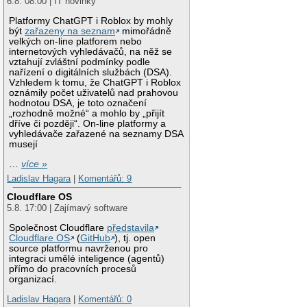
6.8. 08:00 | IT novinky
Platformy ChatGPT i Roblox by mohly
být
zařazeny na seznam
mimořádně
velkých on-line platforem nebo
internetových vyhledávačů, na něž se
vztahují zvláštní podmínky podle
nařízení o digitálních službách (DSA).
Vzhledem k tomu, že ChatGPT i Roblox
oznámily počet uživatelů nad prahovou
hodnotou DSA, je toto označení
„rozhodně možné“ a mohlo by „přijít
dříve či později“. On-line platformy a
vyhledávače zařazené na seznamy DSA
musejí
…
více »
Ladislav Hagara
|
Komentářů: 9
Cloudflare OS
5.8. 17:00 | Zajímavý software
Společnost Cloudflare
představila
Cloudflare OS
(
GitHub
), tj. open
source platformu navrženou pro
integraci umělé inteligence (agentů)
přímo do pracovních procesů
organizací.
Ladislav Hagara
|
Komentářů: 0