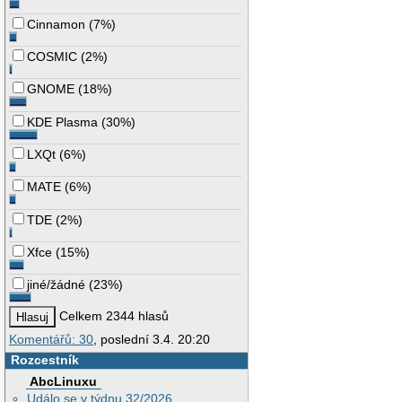
Cinnamon
(
7%
)
COSMIC
(
2%
)
GNOME
(
18%
)
KDE Plasma
(
30%
)
LXQt
(
6%
)
MATE
(
6%
)
TDE
(
2%
)
Xfce
(
15%
)
jiné/žádné
(
23%
)
Celkem 2344 hlasů
Komentářů: 30
, poslední 3.4. 20:20
Rozcestník
AbcLinuxu
Událo se v týdnu 32/2026