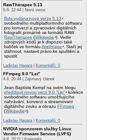
RawTherapee 5.13
5.8. 12:44 | Nová verze
Byla vydána nová verze 5.13
svobodného multiplatformního softwaru
pro konverzi a zpracování digitálních
fotografií primárně ve formátů RAW
RawTherapee
(
Wikipedie
). Vedle
zdrojových kódů je k dispozici také
balíček ve formátu
AppImage
. Stačí jej
stáhnout, nastavit právo ke spuštění a
spustit.
Ladislav Hagara
|
Komentářů: 0
FFmpeg 9.0 "Lei"
4.8. 20:44 | Zajímavý článek
Jean-Baptiste Kempf na svém blogu
představil novou verzi 9.0 "Lei"
kolekce
svobodného softwaru umožňujícího
nahrávání, konverzi a streamovaní
digitálního zvuku a obrazu
FFmpeg
(
Wikipedie
).
Ladislav Hagara
|
Komentářů: 0
NVIDIA sponzorem služby Linux
Vendor Firmware Service (LVFS)
4.8. 20:11 | Komunita