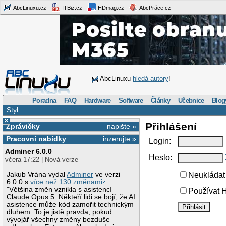
AbcLinuxu.cz
ITBiz.cz
HDmag.cz
AbcPráce.cz
AbcLinuxu
hledá autory
!
Poradna
FAQ
Hardware
Software
Články
Učebnice
Blog
Styl
×
Přihlášení
Zprávičky
napište »
Pracovní nabídky
inzerujte »
Login:
Adminer 6.0.0
Heslo:
včera 17:22 | Nová verze
Jakub Vrána vydal
Adminer
ve verzi
Neukládat 
6.0.0 s
více než 130 změnami
:
"Většina změn vznikla s asistencí
Používat H
Claude Opus 5. Někteří lidi se bojí, že AI
asistence může kód zamořit technickým
dluhem. To je jistě pravda, pokud
vývojář všechny změny bezduše