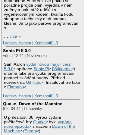
odbouchne Enterem. Ale pokud si
pořádně projde plán, vyjedná v něm
změny a pak totéž udělá i s
vygenerovaným kódem, kvalita kódu
stoupne a technický dluh naopak
klesne. Je to jako párové programování
s
…
více »
Ladislav Hagara
|
Komentářů: 0
Sonic Pi 5.0.0
včera 12:44 | Nová verze
Sam Aaron
vydal novou major verzi
5.0.0
aplikace
Sonic Pi
(
Wikipedie
)
určené také pro výuku programování
pomocí skládání hudby. Přehled
novinek na
GitHubu
. Instalovat lze také
z
Flathubu
.
Ladislav Hagara
|
Komentářů: 0
Quake: Dawn of the Machine
8.8. 04:44 | IT novinky
U příležitosti 30. výročí vydání
počítačové hry
Quake
byla
vydána
nová epizoda
s názvem
Dawn of the
Machine
(
Steam
).