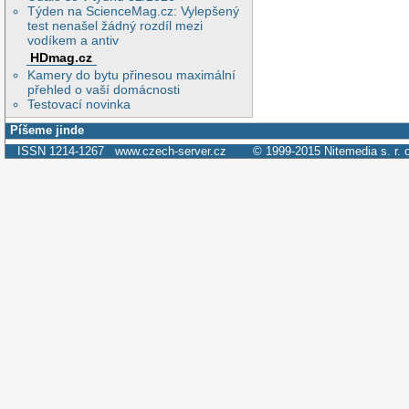
Týden na ScienceMag.cz: Vylepšený
test nenašel žádný rozdíl mezi
vodíkem a antiv
HDmag.cz
Kamery do bytu přinesou maximální
přehled o vaší domácnosti
Testovací novinka
Píšeme jinde
ISSN 1214-1267
www.czech-server.cz
© 1999-2015
Nitemedia s. r. 