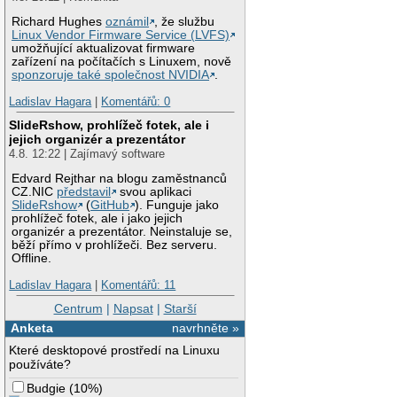
Richard Hughes
oznámil
, že službu
Linux Vendor Firmware Service (LVFS)
umožňující aktualizovat firmware
zařízení na počítačích s Linuxem, nově
sponzoruje také společnost NVIDIA
.
Ladislav Hagara
|
Komentářů: 0
SlideRshow, prohlížeč fotek, ale i
jejich organizér a prezentátor
4.8. 12:22 | Zajímavý software
Edvard Rejthar na blogu zaměstnanců
CZ.NIC
představil
svou aplikaci
SlideRshow
(
GitHub
). Funguje jako
prohlížeč fotek, ale i jako jejich
organizér a prezentátor. Neinstaluje se,
běží přímo v prohlížeči. Bez serveru.
Offline.
Ladislav Hagara
|
Komentářů: 11
Centrum
|
Napsat
|
Starší
Anketa
navrhněte »
Které desktopové prostředí na Linuxu
používáte?
Budgie
(
10%
)