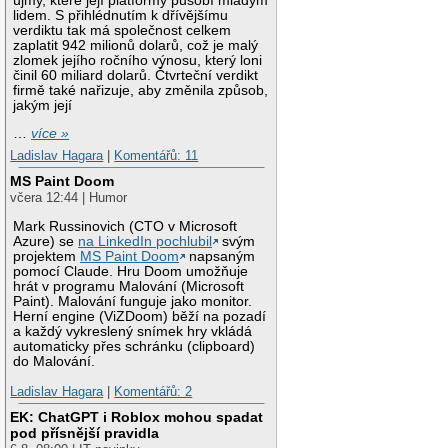
újmy, které její platformy působí mladým
lidem. S přihlédnutím k dřívějšímu
verdiktu tak má společnost celkem
zaplatit 942 milionů dolarů, což je malý
zlomek jejího ročního výnosu, který loni
činil 60 miliard dolarů. Čtvrteční verdikt
firmě také nařizuje, aby změnila způsob,
jakým její
…
více »
Ladislav Hagara
|
Komentářů: 11
MS Paint Doom
včera 12:44 | Humor
Mark Russinovich (CTO v Microsoft
Azure) se
na LinkedIn pochlubil
svým
projektem
MS Paint Doom
napsaným
pomocí Claude. Hru Doom umožňuje
hrát v programu Malování (Microsoft
Paint). Malování funguje jako monitor.
Herní engine (ViZDoom) běží na pozadí
a každý vykreslený snímek hry vkládá
automaticky přes schránku (clipboard)
do Malování.
Ladislav Hagara
|
Komentářů: 2
EK: ChatGPT i Roblox mohou spadat
pod přísnější pravidla