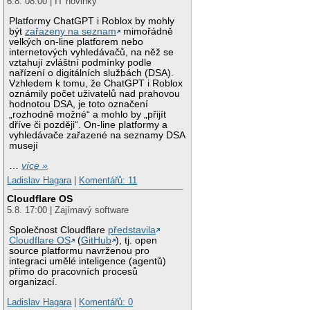
6.8. 08:00 | IT novinky
Platformy ChatGPT i Roblox by mohly
být
zařazeny na seznam
mimořádně
velkých on-line platforem nebo
internetových vyhledávačů, na něž se
vztahují zvláštní podmínky podle
nařízení o digitálních službách (DSA).
Vzhledem k tomu, že ChatGPT i Roblox
oznámily počet uživatelů nad prahovou
hodnotou DSA, je toto označení
„rozhodně možné“ a mohlo by „přijít
dříve či později“. On-line platformy a
vyhledávače zařazené na seznamy DSA
musejí
…
více »
Ladislav Hagara
|
Komentářů: 11
Cloudflare OS
5.8. 17:00 | Zajímavý software
Společnost Cloudflare
představila
Cloudflare OS
(
GitHub
), tj. open
source platformu navrženou pro
integraci umělé inteligence (agentů)
přímo do pracovních procesů
organizací.
Ladislav Hagara
|
Komentářů: 0