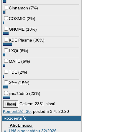
Cinnamon
(
7%
)
COSMIC
(
2%
)
GNOME
(
18%
)
KDE Plasma
(
30%
)
LXQt
(
6%
)
MATE
(
6%
)
TDE
(
2%
)
Xfce
(
15%
)
jiné/žádné
(
23%
)
Celkem 2351 hlasů
Komentářů: 30
, poslední 3.4. 20:20
Rozcestník
AbcLinuxu
Událo se v týdnu 32/2026