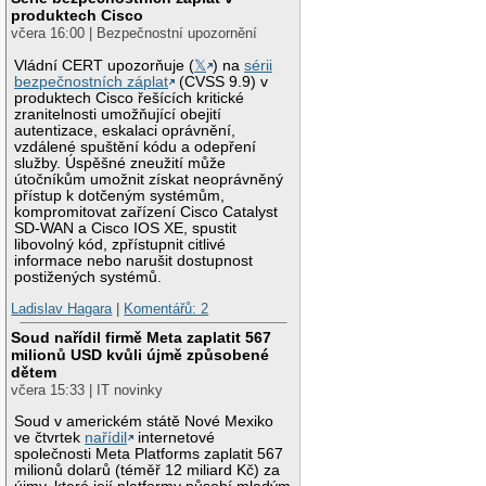
produktech Cisco
včera 16:00 | Bezpečnostní upozornění
Vládní CERT upozorňuje (
𝕏
) na
sérii
bezpečnostních záplat
(CVSS 9.9) v
produktech Cisco řešících kritické
zranitelnosti umožňující obejití
autentizace, eskalaci oprávnění,
vzdálené spuštění kódu a odepření
služby. Úspěšné zneužití může
útočníkům umožnit získat neoprávněný
přístup k dotčeným systémům,
kompromitovat zařízení Cisco Catalyst
SD-WAN a Cisco IOS XE, spustit
libovolný kód, zpřístupnit citlivé
informace nebo narušit dostupnost
postižených systémů.
Ladislav Hagara
|
Komentářů: 2
Soud nařídil firmě Meta zaplatit 567
milionů USD kvůli újmě způsobené
dětem
včera 15:33 | IT novinky
Soud v americkém státě Nové Mexiko
ve čtvrtek
nařídil
internetové
společnosti Meta Platforms zaplatit 567
milionů dolarů (téměř 12 miliard Kč) za