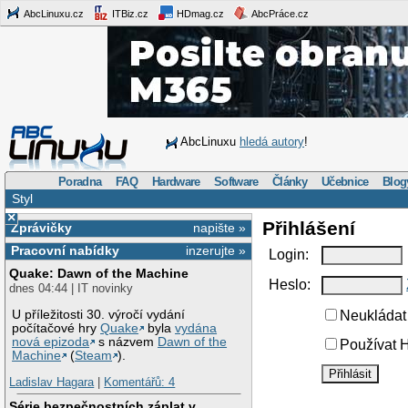
AbcLinuxu.cz
ITBiz.cz
HDmag.cz
AbcPráce.cz
AbcLinuxu
hledá autory
!
Poradna
FAQ
Hardware
Software
Články
Učebnice
Blog
Styl
×
Přihlášení
Zprávičky
napište »
Pracovní nabídky
inzerujte »
Login:
Quake: Dawn of the Machine
Heslo:
dnes 04:44 | IT novinky
U příležitosti 30. výročí vydání
Neukládat 
počítačové hry
Quake
byla
vydána
nová epizoda
s názvem
Dawn of the
Používat H
Machine
(
Steam
).
Ladislav Hagara
|
Komentářů: 4
Série bezpečnostních záplat v