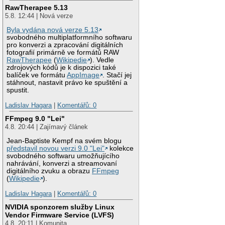
RawTherapee 5.13
5.8. 12:44 | Nová verze
Byla vydána nová verze 5.13
svobodného multiplatformního softwaru
pro konverzi a zpracování digitálních
fotografií primárně ve formátů RAW
RawTherapee
(
Wikipedie
). Vedle
zdrojových kódů je k dispozici také
balíček ve formátu
AppImage
. Stačí jej
stáhnout, nastavit právo ke spuštění a
spustit.
Ladislav Hagara
|
Komentářů: 0
FFmpeg 9.0 "Lei"
4.8. 20:44 | Zajímavý článek
Jean-Baptiste Kempf na svém blogu
představil novou verzi 9.0 "Lei"
kolekce
svobodného softwaru umožňujícího
nahrávání, konverzi a streamovaní
digitálního zvuku a obrazu
FFmpeg
(
Wikipedie
).
Ladislav Hagara
|
Komentářů: 0
NVIDIA sponzorem služby Linux
Vendor Firmware Service (LVFS)
4.8. 20:11 | Komunita