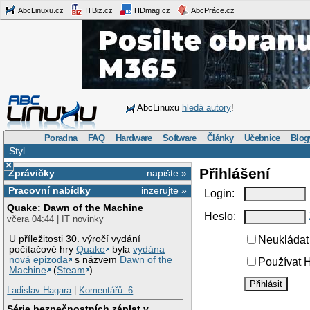
AbcLinuxu.cz
ITBiz.cz
HDmag.cz
AbcPráce.cz
AbcLinuxu
hledá autory
!
Poradna
FAQ
Hardware
Software
Články
Učebnice
Blog
Styl
×
Přihlášení
Zprávičky
napište »
Pracovní nabídky
inzerujte »
Login:
Quake: Dawn of the Machine
Heslo:
včera 04:44 | IT novinky
U příležitosti 30. výročí vydání
Neukládat 
počítačové hry
Quake
byla
vydána
nová epizoda
s názvem
Dawn of the
Používat H
Machine
(
Steam
).
Ladislav Hagara
|
Komentářů: 6
Série bezpečnostních záplat v