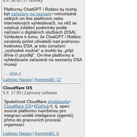
6.8. 08:00 | IT novinky
Platformy ChatGPT i Roblox by mohly
být
zařazeny na seznam
mimořádně
velkých on-line platforem nebo
internetových vyhledávačů, na něž se
vztahují zvláštní podmínky podle
nařízení o digitálních službách (DSA).
Vzhledem k tomu, že ChatGPT i Roblox
oznámily počet uživatelů nad prahovou
hodnotou DSA, je toto označení
„rozhodně možné“ a mohlo by „přijít
dříve či později“. On-line platformy a
vyhledávače zařazené na seznamy DSA
musejí
…
více »
Ladislav Hagara
|
Komentářů: 12
Cloudflare OS
5.8. 17:00 | Zajímavý software
Společnost Cloudflare
představila
Cloudflare OS
(
GitHub
), tj. open
source platformu navrženou pro
integraci umělé inteligence (agentů)
přímo do pracovních procesů
organizací.
Ladislav Hagara
|
Komentářů: 0