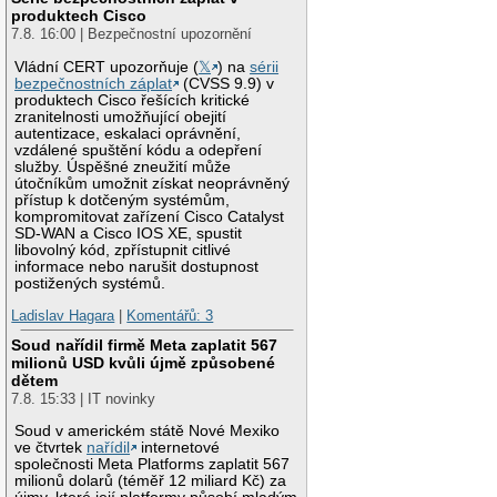
produktech Cisco
7.8. 16:00 | Bezpečnostní upozornění
Vládní CERT upozorňuje (
𝕏
) na
sérii
bezpečnostních záplat
(CVSS 9.9) v
produktech Cisco řešících kritické
zranitelnosti umožňující obejití
autentizace, eskalaci oprávnění,
vzdálené spuštění kódu a odepření
služby. Úspěšné zneužití může
útočníkům umožnit získat neoprávněný
přístup k dotčeným systémům,
kompromitovat zařízení Cisco Catalyst
SD-WAN a Cisco IOS XE, spustit
libovolný kód, zpřístupnit citlivé
informace nebo narušit dostupnost
postižených systémů.
Ladislav Hagara
|
Komentářů: 3
Soud nařídil firmě Meta zaplatit 567
milionů USD kvůli újmě způsobené
dětem
7.8. 15:33 | IT novinky
Soud v americkém státě Nové Mexiko
ve čtvrtek
nařídil
internetové
společnosti Meta Platforms zaplatit 567
milionů dolarů (téměř 12 miliard Kč) za