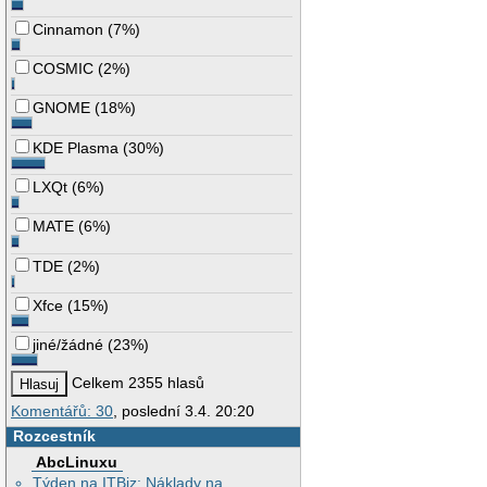
Cinnamon
(
7%
)
COSMIC
(
2%
)
GNOME
(
18%
)
KDE Plasma
(
30%
)
LXQt
(
6%
)
MATE
(
6%
)
TDE
(
2%
)
Xfce
(
15%
)
jiné/žádné
(
23%
)
Celkem 2355 hlasů
Komentářů: 30
, poslední 3.4. 20:20
Rozcestník
AbcLinuxu
Týden na ITBiz: Náklady na