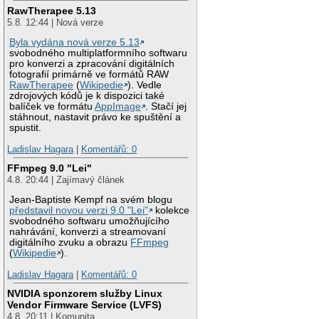
RawTherapee 5.13
5.8. 12:44 | Nová verze
Byla vydána nová verze 5.13
svobodného multiplatformního softwaru
pro konverzi a zpracování digitálních
fotografií primárně ve formátů RAW
RawTherapee
(
Wikipedie
). Vedle
zdrojových kódů je k dispozici také
balíček ve formátu
AppImage
. Stačí jej
stáhnout, nastavit právo ke spuštění a
spustit.
Ladislav Hagara
|
Komentářů: 0
FFmpeg 9.0 "Lei"
4.8. 20:44 | Zajímavý článek
Jean-Baptiste Kempf na svém blogu
představil novou verzi 9.0 "Lei"
kolekce
svobodného softwaru umožňujícího
nahrávání, konverzi a streamovaní
digitálního zvuku a obrazu
FFmpeg
(
Wikipedie
).
Ladislav Hagara
|
Komentářů: 0
NVIDIA sponzorem služby Linux
Vendor Firmware Service (LVFS)
4.8. 20:11 | Komunita