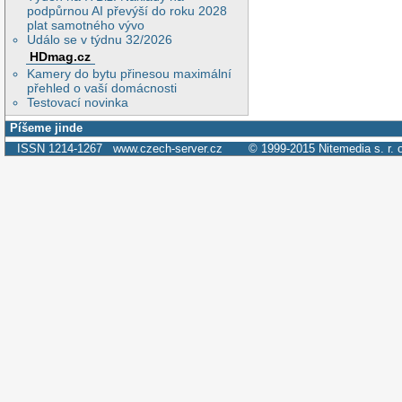
podpůrnou AI převýší do roku 2028
plat samotného vývo
Událo se v týdnu 32/2026
HDmag.cz
Kamery do bytu přinesou maximální
přehled o vaší domácnosti
Testovací novinka
Píšeme jinde
ISSN 1214-1267
www.czech-server.cz
© 1999-2015
Nitemedia s. r. 