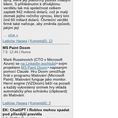
újmy, které její platformy působí mladým
lidem. S přihlédnutím k dřívějšímu
verdiktu tak má společnost celkem
zaplatit 942 milionů dolarů, což je malý
zlomek jejího ročního výnosu, který loni
činil 60 miliard dolarů. Čtvrteční verdikt
firmě také nařizuje, aby změnila způsob,
jakým její
…
více »
Ladislav Hagara
|
Komentářů: 13
MS Paint Doom
7.8. 12:44 | Humor
Mark Russinovich (CTO v Microsoft
Azure) se
na LinkedIn pochlubil
svým
projektem
MS Paint Doom
napsaným
pomocí Claude. Hru Doom umožňuje
hrát v programu Malování (Microsoft
Paint). Malování funguje jako monitor.
Herní engine (ViZDoom) běží na pozadí
a každý vykreslený snímek hry vkládá
automaticky přes schránku (clipboard)
do Malování.
Ladislav Hagara
|
Komentářů: 3
EK: ChatGPT i Roblox mohou spadat
pod přísnější pravidla