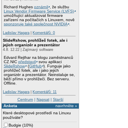
Richard Hughes
oznámil
, že službu
Linux Vendor Firmware Service (LVFS)
umožňující aktualizovat firmware
zařízení na počítačích s Linuxem, nově
sponzoruje také společnost NVIDIA
.
Ladislav Hagara
|
Komentářů: 0
SlideRshow, prohlížeč fotek, ale i
jejich organizér a prezentátor
4.8. 12:22 | Zajímavý software
Edvard Rejthar na blogu zaměstnanců
CZ.NIC
představil
svou aplikaci
SlideRshow
(
GitHub
). Funguje jako
prohlížeč fotek, ale i jako jejich
organizér a prezentátor. Neinstaluje se,
běží přímo v prohlížeči. Bez serveru.
Offline.
Ladislav Hagara
|
Komentářů: 11
Centrum
|
Napsat
|
Starší
Anketa
navrhněte »
Které desktopové prostředí na Linuxu
používáte?
Budgie
(
10%
)