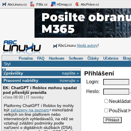
AbcLinuxu.cz
ITBiz.cz
HDmag.cz
AbcPráce.cz
AbcLinuxu
hledá autory
!
Poradna
FAQ
Hardware
Software
Články
Učebnice
Blog
Styl
×
Přihlášení
Zprávičky
napište »
Pracovní nabídky
inzerujte »
Login:
EK: ChatGPT i Roblox mohou spadat
Heslo:
pod přísnější pravidla
včera 08:00 | IT novinky
Neukládat 
Platformy ChatGPT i Roblox by mohly
být
zařazeny na seznam
mimořádně
Používat H
velkých on-line platforem nebo
internetových vyhledávačů, na něž se
vztahují zvláštní podmínky podle
nařízení o digitálních službách (DSA).