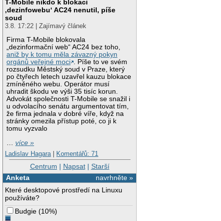
T-Mobile nikdo k blokaci
‚dezinfowebu‘ AC24 nenutil, píše
soud
3.8. 17:22 | Zajímavý článek
Firma T-Mobile blokovala
„dezinformační web“ AC24 bez toho,
aniž by k tomu měla závazný pokyn
orgánů veřejné moci
. Píše to ve svém
rozsudku Městský soud v Praze, který
po čtyřech letech uzavřel kauzu blokace
zmíněného webu. Operátor musí
uhradit škodu ve výši 35 tisíc korun.
Advokát společnosti T-Mobile se snažil i
u odvolacího senátu argumentovat tím,
že firma jednala v dobré víře, když na
stránky omezila přístup poté, co ji k
tomu vyzvalo
…
více »
Ladislav Hagara
|
Komentářů: 71
Centrum
|
Napsat
|
Starší
Anketa
navrhněte »
Které desktopové prostředí na Linuxu
používáte?
Budgie
(
10%
)