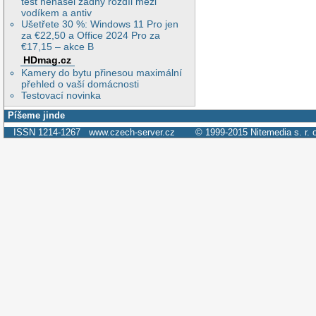
test nenašel žádný rozdíl mezi
vodíkem a antiv
Ušetřete 30 %: Windows 11 Pro jen
za €22,50 a Office 2024 Pro za
€17,15 – akce B
HDmag.cz
Kamery do bytu přinesou maximální
přehled o vaší domácnosti
Testovací novinka
Píšeme jinde
ISSN 1214-1267
www.czech-server.cz
© 1999-2015
Nitemedia s. r. 