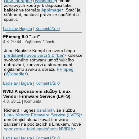
RawTherapee
(
Wikipedie
). Vedle
zdrojových kódů je k dispozici také
balíček ve formátu
AppImage
. Stačí jej
stáhnout, nastavit právo ke spuštění a
spustit.
Ladislav Hagara
|
Komentářů: 0
FFmpeg 9.0 "Lei"
4.8. 20:44 | Zajímavý článek
Jean-Baptiste Kempf na svém blogu
představil novou verzi 9.0 "Lei"
kolekce
svobodného softwaru umožňujícího
nahrávání, konverzi a streamovaní
digitálního zvuku a obrazu
FFmpeg
(
Wikipedie
).
Ladislav Hagara
|
Komentářů: 0
NVIDIA sponzorem služby Linux
Vendor Firmware Service (LVFS)
4.8. 20:11 | Komunita
Richard Hughes
oznámil
, že službu
Linux Vendor Firmware Service (LVFS)
umožňující aktualizovat firmware
zařízení na počítačích s Linuxem, nově
sponzoruje také společnost NVIDIA
.
Ladislav Hagara
|
Komentářů: 0