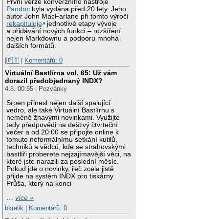
První verze konverzního nástroje
Pandoc
byla vydána před 20 lety. Jeho
autor John MacFarlane při tomto výročí
rekapituluje
jednotlivé etapy vývoje
a přidávání nových funkcí – rozšíření
nejen Markdownu a podporu mnoha
dalších formátů.
|🇵🇸
|
Komentářů: 0
Virtuální Bastlírna vol. 65: Už vám
dorazil předobjednaný INDX?
4.8. 00:55 | Pozvánky
Srpen přinesl nejen další spalující
vedro, ale také Virtuální Bastlírnu s
neméně žhavými novinkami. Využijte
tedy předpovědi na deštivý čtvrteční
večer a od 20:00 se připojte online k
tomuto neformálnímu setkání kutilů,
techniků a vědců, kde se strahovskými
bastlíři proberete nejzajímavější věci, na
které jste narazili za poslední měsíc.
Pokud jde o novinky, řeč zcela jistě
přijde na systém INDX pro tiskárny
Průša, který na konci
…
více »
bkralik
|
Komentářů: 0