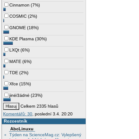
Cinnamon
(
7%
)
COSMIC
(
2%
)
GNOME
(
18%
)
KDE Plasma
(
30%
)
LXQt
(
6%
)
MATE
(
6%
)
TDE
(
2%
)
Xfce
(
15%
)
jiné/žádné
(
23%
)
Celkem 2335 hlasů
Komentářů: 30
, poslední 3.4. 20:20
Rozcestník
AbcLinuxu
Týden na ScienceMag.cz: Vylepšený