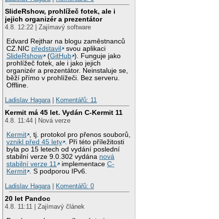
SlideRshow, prohlížeč fotek, ale i
jejich organizér a prezentátor
4.8. 12:22 | Zajímavý software
Edvard Rejthar na blogu zaměstnanců
CZ.NIC
představil
svou aplikaci
SlideRshow
(
GitHub
). Funguje jako
prohlížeč fotek, ale i jako jejich
organizér a prezentátor. Neinstaluje se,
běží přímo v prohlížeči. Bez serveru.
Offline.
Ladislav Hagara
|
Komentářů: 11
Kermit má 45 let. Vydán C-Kermit 11
4.8. 11:44 | Nová verze
Kermit
, tj. protokol pro přenos souborů,
vznikl před 45 lety
. Při této příležitosti
byla po 15 letech od vydání poslední
stabilní verze 9.0.302 vydána
nová
stabilní verze 11
implementace
C-
Kermit
. S podporou IPv6.
Ladislav Hagara
|
Komentářů: 0
20 let Pandoc
4.8. 11:11 | Zajímavý článek