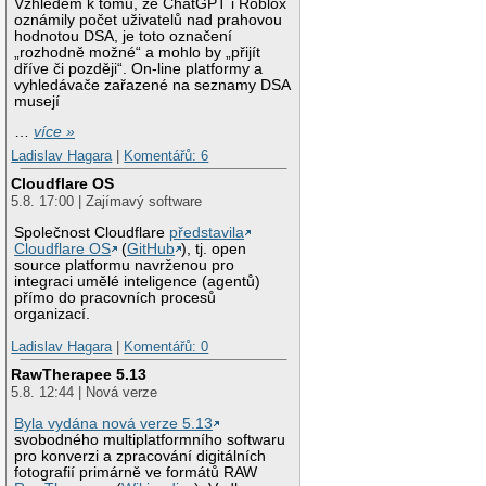
Vzhledem k tomu, že ChatGPT i Roblox
oznámily počet uživatelů nad prahovou
hodnotou DSA, je toto označení
„rozhodně možné“ a mohlo by „přijít
dříve či později“. On-line platformy a
vyhledávače zařazené na seznamy DSA
musejí
…
více »
Ladislav Hagara
|
Komentářů: 6
Cloudflare OS
5.8. 17:00 | Zajímavý software
Společnost Cloudflare
představila
Cloudflare OS
(
GitHub
), tj. open
source platformu navrženou pro
integraci umělé inteligence (agentů)
přímo do pracovních procesů
organizací.
Ladislav Hagara
|
Komentářů: 0
RawTherapee 5.13
5.8. 12:44 | Nová verze
Byla vydána nová verze 5.13
svobodného multiplatformního softwaru
pro konverzi a zpracování digitálních
fotografií primárně ve formátů RAW