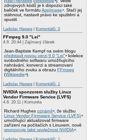
RawTherapee
(
Wikipedie
). Vedle
zdrojových kódů je k dispozici také
balíček ve formátu
AppImage
. Stačí jej
stáhnout, nastavit právo ke spuštění a
spustit.
Ladislav Hagara
|
Komentářů: 0
FFmpeg 9.0 "Lei"
4.8. 20:44 | Zajímavý článek
Jean-Baptiste Kempf na svém blogu
představil novou verzi 9.0 "Lei"
kolekce
svobodného softwaru umožňujícího
nahrávání, konverzi a streamovaní
digitálního zvuku a obrazu
FFmpeg
(
Wikipedie
).
Ladislav Hagara
|
Komentářů: 1
NVIDIA sponzorem služby Linux
Vendor Firmware Service (LVFS)
4.8. 20:11 | Komunita
Richard Hughes
oznámil
, že službu
Linux Vendor Firmware Service (LVFS)
umožňující aktualizovat firmware
zařízení na počítačích s Linuxem, nově
sponzoruje také společnost NVIDIA
.
Ladislav Hagara
|
Komentářů: 1