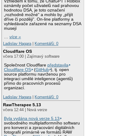
Vzhledem k tomu, že ChatGPT i Roblox
oznámily počet uživatelů nad prahovou
hodnotou DSA, je toto označení
„rozhodně možné“ a mohlo by „přijít
dříve či později“. On-line platformy a
vyhledávače zařazené na seznamy DSA
musejí
…
více »
Ladislav Hagara
|
Komentářů: 0
Cloudflare OS
včera 17:00 | Zajímavý software
Společnost Cloudflare
představila
Cloudflare OS
(
GitHub
), tj. open
source platformu navrženou pro
integraci umělé inteligence (agentů)
přímo do pracovních procesů
organizací.
Ladislav Hagara
|
Komentářů: 0
RawTherapee 5.13
včera 12:44 | Nová verze
Byla vydána nová verze 5.13
svobodného multiplatformního softwaru
pro konverzi a zpracování digitálních
fotografií primárně ve formátů RAW