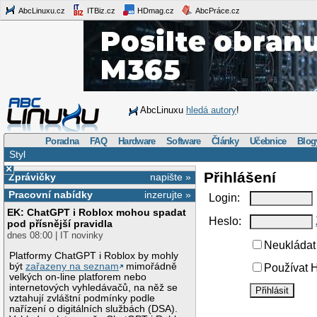
AbcLinuxu.cz
ITBiz.cz
HDmag.cz
AbcPráce.cz
AbcLinuxu
hledá autory
!
Poradna
FAQ
Hardware
Software
Články
Učebnice
Blog
Styl
×
Přihlášení
Zprávičky
napište »
Pracovní nabídky
inzerujte »
Login:
EK: ChatGPT i Roblox mohou spadat
Heslo:
pod přísnější pravidla
dnes 08:00 | IT novinky
Neukládat 
Platformy ChatGPT i Roblox by mohly
být
zařazeny na seznam
mimořádně
Používat H
velkých on-line platforem nebo
internetových vyhledávačů, na něž se
vztahují zvláštní podmínky podle
nařízení o digitálních službách (DSA).