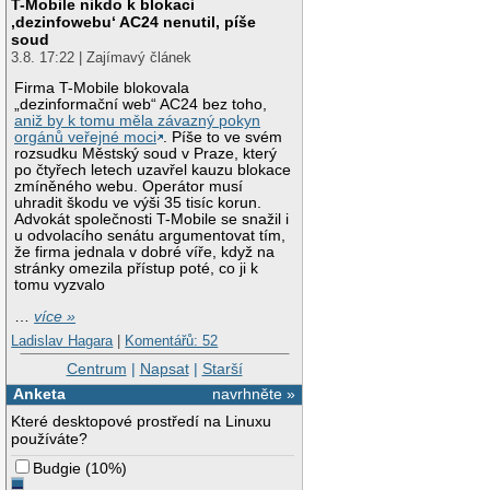
T-Mobile nikdo k blokaci
‚dezinfowebu‘ AC24 nenutil, píše
soud
3.8. 17:22 | Zajímavý článek
Firma T-Mobile blokovala
„dezinformační web“ AC24 bez toho,
aniž by k tomu měla závazný pokyn
orgánů veřejné moci
. Píše to ve svém
rozsudku Městský soud v Praze, který
po čtyřech letech uzavřel kauzu blokace
zmíněného webu. Operátor musí
uhradit škodu ve výši 35 tisíc korun.
Advokát společnosti T-Mobile se snažil i
u odvolacího senátu argumentovat tím,
že firma jednala v dobré víře, když na
stránky omezila přístup poté, co ji k
tomu vyzvalo
…
více »
Ladislav Hagara
|
Komentářů: 52
Centrum
|
Napsat
|
Starší
Anketa
navrhněte »
Které desktopové prostředí na Linuxu
používáte?
Budgie
(
10%
)