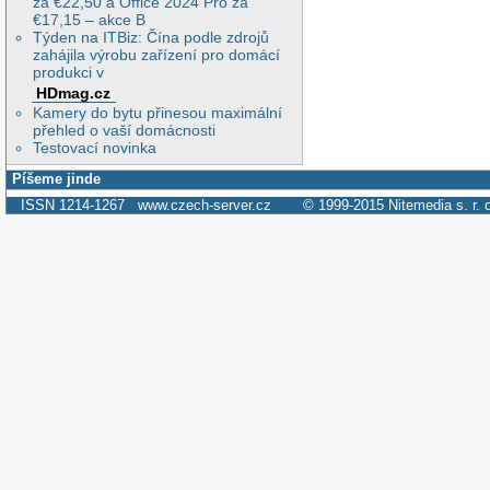
za €22,50 a Office 2024 Pro za
€17,15 – akce B
Týden na ITBiz: Čína podle zdrojů
zahájila výrobu zařízení pro domácí
produkci v
HDmag.cz
Kamery do bytu přinesou maximální
přehled o vaší domácnosti
Testovací novinka
Píšeme jinde
ISSN 1214-1267
www.czech-server.cz
© 1999-2015
Nitemedia s. r. 