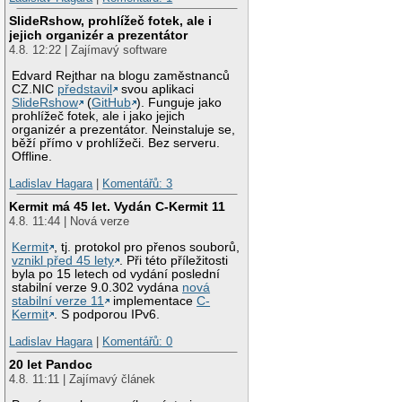
SlideRshow, prohlížeč fotek, ale i
jejich organizér a prezentátor
4.8. 12:22 | Zajímavý software
Edvard Rejthar na blogu zaměstnanců
CZ.NIC
představil
svou aplikaci
SlideRshow
(
GitHub
). Funguje jako
prohlížeč fotek, ale i jako jejich
organizér a prezentátor. Neinstaluje se,
běží přímo v prohlížeči. Bez serveru.
Offline.
Ladislav Hagara
|
Komentářů: 3
Kermit má 45 let. Vydán C-Kermit 11
4.8. 11:44 | Nová verze
Kermit
, tj. protokol pro přenos souborů,
vznikl před 45 lety
. Při této příležitosti
byla po 15 letech od vydání poslední
stabilní verze 9.0.302 vydána
nová
stabilní verze 11
implementace
C-
Kermit
. S podporou IPv6.
Ladislav Hagara
|
Komentářů: 0
20 let Pandoc
4.8. 11:11 | Zajímavý článek