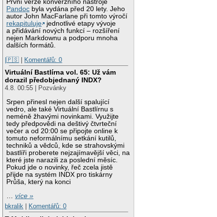
První verze konverzního nástroje
Pandoc
byla vydána před 20 lety. Jeho
autor John MacFarlane při tomto výročí
rekapituluje
jednotlivé etapy vývoje
a přidávání nových funkcí – rozšíření
nejen Markdownu a podporu mnoha
dalších formátů.
|🇵🇸
|
Komentářů: 0
Virtuální Bastlírna vol. 65: Už vám
dorazil předobjednaný INDX?
4.8. 00:55 | Pozvánky
Srpen přinesl nejen další spalující
vedro, ale také Virtuální Bastlírnu s
neméně žhavými novinkami. Využijte
tedy předpovědi na deštivý čtvrteční
večer a od 20:00 se připojte online k
tomuto neformálnímu setkání kutilů,
techniků a vědců, kde se strahovskými
bastlíři proberete nejzajímavější věci, na
které jste narazili za poslední měsíc.
Pokud jde o novinky, řeč zcela jistě
přijde na systém INDX pro tiskárny
Průša, který na konci
…
více »
bkralik
|
Komentářů: 0