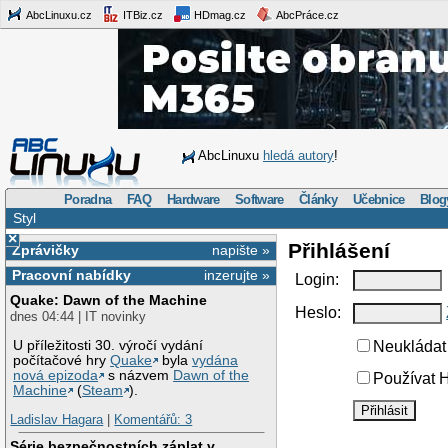
AbcLinuxu.cz
ITBiz.cz
HDmag.cz
AbcPráce.cz
AbcLinuxu
hledá autory
!
Poradna
FAQ
Hardware
Software
Články
Učebnice
Blog
Styl
×
Přihlášení
Zprávičky
napište »
Pracovní nabídky
inzerujte »
Login:
Quake: Dawn of the Machine
Heslo:
dnes 04:44 | IT novinky
U příležitosti 30. výročí vydání
Neukládat 
počítačové hry
Quake
byla
vydána
nová epizoda
s názvem
Dawn of the
Používat H
Machine
(
Steam
).
Ladislav Hagara
|
Komentářů: 3
Série bezpečnostních záplat v