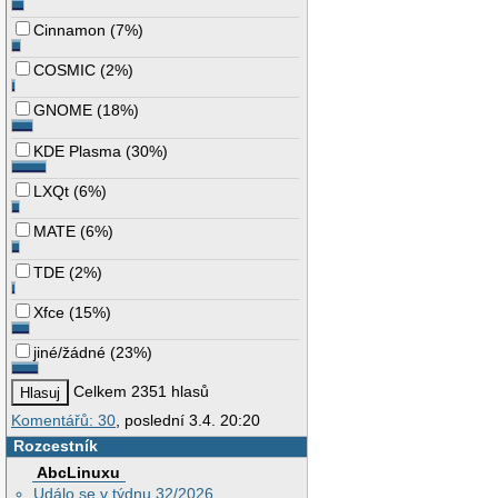
Cinnamon
(
7%
)
COSMIC
(
2%
)
GNOME
(
18%
)
KDE Plasma
(
30%
)
LXQt
(
6%
)
MATE
(
6%
)
TDE
(
2%
)
Xfce
(
15%
)
jiné/žádné
(
23%
)
Celkem 2351 hlasů
Komentářů: 30
, poslední 3.4. 20:20
Rozcestník
AbcLinuxu
Událo se v týdnu 32/2026