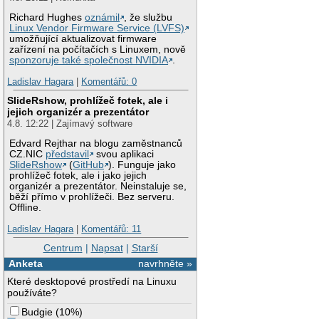
Richard Hughes
oznámil
, že službu
Linux Vendor Firmware Service (LVFS)
umožňující aktualizovat firmware
zařízení na počítačích s Linuxem, nově
sponzoruje také společnost NVIDIA
.
Ladislav Hagara
|
Komentářů: 0
SlideRshow, prohlížeč fotek, ale i
jejich organizér a prezentátor
4.8. 12:22 | Zajímavý software
Edvard Rejthar na blogu zaměstnanců
CZ.NIC
představil
svou aplikaci
SlideRshow
(
GitHub
). Funguje jako
prohlížeč fotek, ale i jako jejich
organizér a prezentátor. Neinstaluje se,
běží přímo v prohlížeči. Bez serveru.
Offline.
Ladislav Hagara
|
Komentářů: 11
Centrum
|
Napsat
|
Starší
Anketa
navrhněte »
Které desktopové prostředí na Linuxu
používáte?
Budgie
(
10%
)