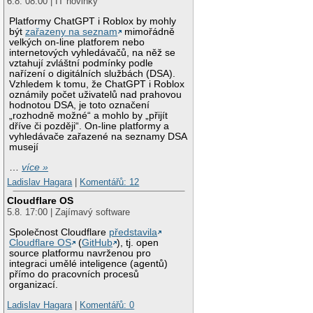
6.8. 08:00 | IT novinky
Platformy ChatGPT i Roblox by mohly
být
zařazeny na seznam
mimořádně
velkých on-line platforem nebo
internetových vyhledávačů, na něž se
vztahují zvláštní podmínky podle
nařízení o digitálních službách (DSA).
Vzhledem k tomu, že ChatGPT i Roblox
oznámily počet uživatelů nad prahovou
hodnotou DSA, je toto označení
„rozhodně možné“ a mohlo by „přijít
dříve či později“. On-line platformy a
vyhledávače zařazené na seznamy DSA
musejí
…
více »
Ladislav Hagara
|
Komentářů: 12
Cloudflare OS
5.8. 17:00 | Zajímavý software
Společnost Cloudflare
představila
Cloudflare OS
(
GitHub
), tj. open
source platformu navrženou pro
integraci umělé inteligence (agentů)
přímo do pracovních procesů
organizací.
Ladislav Hagara
|
Komentářů: 0