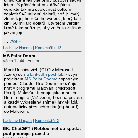
újmy, které její platformy působí mladým
lidem. S přihlédnutím k dřívějšímu
verdiktu tak má společnost celkem
zaplatit 942 milionů dolarů, což je malý
zlomek jejího ročního výnosu, který loni
činil 60 miliard dolarů. Čtvrteční verdikt
firmě také nařizuje, aby změnila způsob,
jakým její
…
více »
Ladislav Hagara
|
Komentářů: 13
MS Paint Doom
včera 12:44 | Humor
Mark Russinovich (CTO v Microsoft
Azure) se
na LinkedIn pochlubil
svým
projektem
MS Paint Doom
napsaným
pomocí Claude. Hru Doom umožňuje
hrát v programu Malování (Microsoft
Paint). Malování funguje jako monitor.
Herní engine (ViZDoom) běží na pozadí
a každý vykreslený snímek hry vkládá
automaticky přes schránku (clipboard)
do Malování.
Ladislav Hagara
|
Komentářů: 3
EK: ChatGPT i Roblox mohou spadat
pod přísnější pravidla