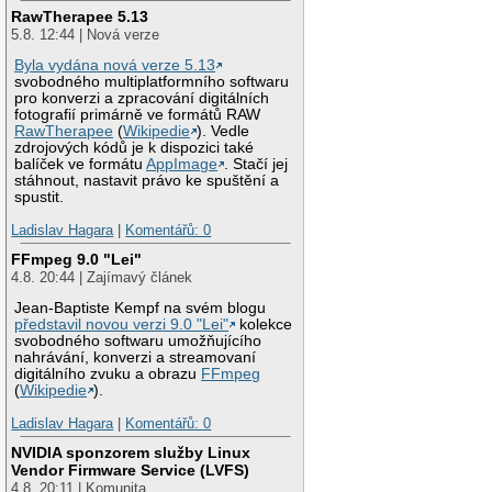
RawTherapee 5.13
5.8. 12:44 | Nová verze
Byla vydána nová verze 5.13
svobodného multiplatformního softwaru
pro konverzi a zpracování digitálních
fotografií primárně ve formátů RAW
RawTherapee
(
Wikipedie
). Vedle
zdrojových kódů je k dispozici také
balíček ve formátu
AppImage
. Stačí jej
stáhnout, nastavit právo ke spuštění a
spustit.
Ladislav Hagara
|
Komentářů: 0
FFmpeg 9.0 "Lei"
4.8. 20:44 | Zajímavý článek
Jean-Baptiste Kempf na svém blogu
představil novou verzi 9.0 "Lei"
kolekce
svobodného softwaru umožňujícího
nahrávání, konverzi a streamovaní
digitálního zvuku a obrazu
FFmpeg
(
Wikipedie
).
Ladislav Hagara
|
Komentářů: 0
NVIDIA sponzorem služby Linux
Vendor Firmware Service (LVFS)
4.8. 20:11 | Komunita