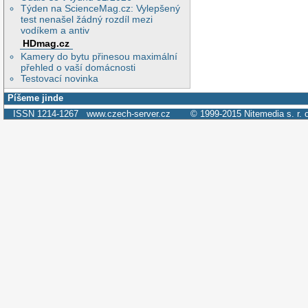
Týden na ScienceMag.cz: Vylepšený
test nenašel žádný rozdíl mezi
vodíkem a antiv
HDmag.cz
Kamery do bytu přinesou maximální
přehled o vaší domácnosti
Testovací novinka
Píšeme jinde
ISSN 1214-1267
www.czech-server.cz
© 1999-2015
Nitemedia s. r. 