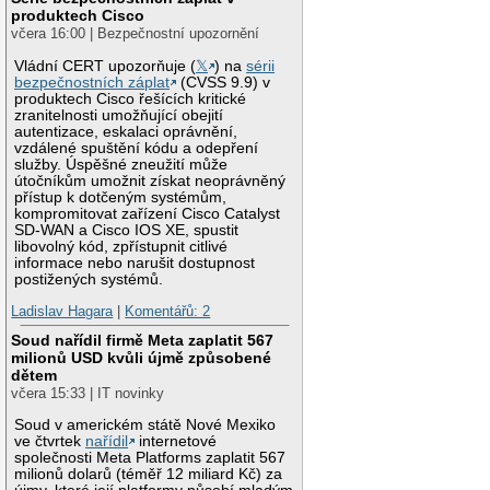
produktech Cisco
včera 16:00 | Bezpečnostní upozornění
Vládní CERT upozorňuje (
𝕏
) na
sérii
bezpečnostních záplat
(CVSS 9.9) v
produktech Cisco řešících kritické
zranitelnosti umožňující obejití
autentizace, eskalaci oprávnění,
vzdálené spuštění kódu a odepření
služby. Úspěšné zneužití může
útočníkům umožnit získat neoprávněný
přístup k dotčeným systémům,
kompromitovat zařízení Cisco Catalyst
SD-WAN a Cisco IOS XE, spustit
libovolný kód, zpřístupnit citlivé
informace nebo narušit dostupnost
postižených systémů.
Ladislav Hagara
|
Komentářů: 2
Soud nařídil firmě Meta zaplatit 567
milionů USD kvůli újmě způsobené
dětem
včera 15:33 | IT novinky
Soud v americkém státě Nové Mexiko
ve čtvrtek
nařídil
internetové
společnosti Meta Platforms zaplatit 567
milionů dolarů (téměř 12 miliard Kč) za