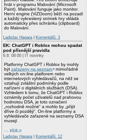
hrát v programu Malování (Microsoft
Paint). Malování funguje jako monitor.
Herní engine (ViZDoom) běží na pozadí
a každý vykreslený snímek hry vkládá
automaticky přes schránku (clipboard)
do Malování.
Ladislav Hagara
|
Komentářů: 3
EK: ChatGPT i Roblox mohou spadat
pod přísnější pravidla
6.8. 08:00 | IT novinky
Platformy ChatGPT i Roblox by mohly
být
zařazeny na seznam
mimořádně
velkých on-line platforem nebo
internetových vyhledávačů, na něž se
vztahují zvláštní podmínky podle
nařízení o digitálních službách (DSA).
Vzhledem k tomu, že ChatGPT i Roblox
oznámily počet uživatelů nad prahovou
hodnotou DSA, je toto označení
„rozhodně možné“ a mohlo by „přijít
dříve či později“. On-line platformy a
vyhledávače zařazené na seznamy DSA
musejí
…
více »
Ladislav Hagara
|
Komentářů: 12