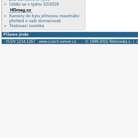
Událo se v týdnu 32/2026
HDmag.cz
Kamery do bytu přinesou maximální
přehled o vaší domácnosti
Testovací novinka
Píšeme jinde
ISSN 1214-1267
www.czech-server.cz
© 1999-2015
Nitemedia s. r. 