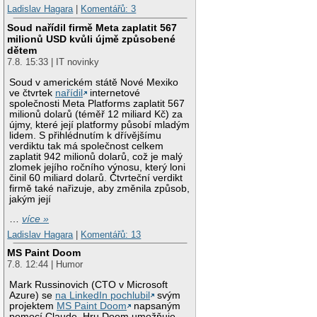
Ladislav Hagara
|
Komentářů: 3
Soud nařídil firmě Meta zaplatit 567
milionů USD kvůli újmě způsobené
dětem
7.8. 15:33 | IT novinky
Soud v americkém státě Nové Mexiko
ve čtvrtek
nařídil
internetové
společnosti Meta Platforms zaplatit 567
milionů dolarů (téměř 12 miliard Kč) za
újmy, které její platformy působí mladým
lidem. S přihlédnutím k dřívějšímu
verdiktu tak má společnost celkem
zaplatit 942 milionů dolarů, což je malý
zlomek jejího ročního výnosu, který loni
činil 60 miliard dolarů. Čtvrteční verdikt
firmě také nařizuje, aby změnila způsob,
jakým její
…
více »
Ladislav Hagara
|
Komentářů: 13
MS Paint Doom
7.8. 12:44 | Humor
Mark Russinovich (CTO v Microsoft
Azure) se
na LinkedIn pochlubil
svým
projektem
MS Paint Doom
napsaným
pomocí Claude. Hru Doom umožňuje