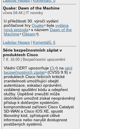
Ladislav Hagara
|
Komentářů: 0
Quake: Dawn of the Machine
včera 04:44 | IT novinky
U příležitosti 30. výročí vydání
počítačové hry
Quake
byla
vydána
nová epizoda
s názvem
Dawn of the
Machine
(
Steam
).
Ladislav Hagara
|
Komentářů: 6
Série bezpečnostních záplat v
produktech Cisco
7.8. 16:00 | Bezpečnostní upozornění
Vládní CERT upozorňuje (
𝕏
) na
sérii
bezpečnostních záplat
(CVSS 9.9) v
produktech Cisco řešících kritické
zranitelnosti umožňující obejití
autentizace, eskalaci oprávnění,
vzdálené spuštění kódu a odepření
služby. Úspěšné zneužití může
útočníkům umožnit získat neoprávněný
přístup k dotčeným systémům,
kompromitovat zařízení Cisco Catalyst
SD-WAN a Cisco IOS XE, spustit
libovolný kód, zpřístupnit citlivé
informace nebo narušit dostupnost
postižených systémů.