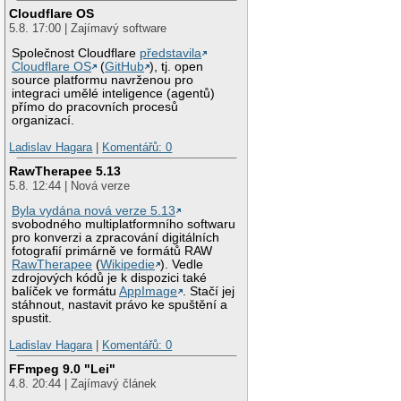
Cloudflare OS
5.8. 17:00 | Zajímavý software
Společnost Cloudflare
představila
Cloudflare OS
(
GitHub
), tj. open
source platformu navrženou pro
integraci umělé inteligence (agentů)
přímo do pracovních procesů
organizací.
Ladislav Hagara
|
Komentářů: 0
RawTherapee 5.13
5.8. 12:44 | Nová verze
Byla vydána nová verze 5.13
svobodného multiplatformního softwaru
pro konverzi a zpracování digitálních
fotografií primárně ve formátů RAW
RawTherapee
(
Wikipedie
). Vedle
zdrojových kódů je k dispozici také
balíček ve formátu
AppImage
. Stačí jej
stáhnout, nastavit právo ke spuštění a
spustit.
Ladislav Hagara
|
Komentářů: 0
FFmpeg 9.0 "Lei"
4.8. 20:44 | Zajímavý článek