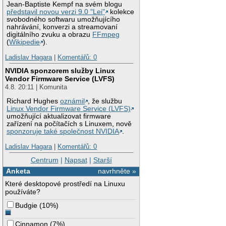
Jean-Baptiste Kempf na svém blogu
představil novou verzi 9.0 "Lei"
kolekce
svobodného softwaru umožňujícího
nahrávání, konverzi a streamovaní
digitálního zvuku a obrazu
FFmpeg
(
Wikipedie
).
Ladislav Hagara
|
Komentářů: 0
NVIDIA sponzorem služby Linux
Vendor Firmware Service (LVFS)
4.8. 20:11 | Komunita
Richard Hughes
oznámil
, že službu
Linux Vendor Firmware Service (LVFS)
umožňující aktualizovat firmware
zařízení na počítačích s Linuxem, nově
sponzoruje také společnost NVIDIA
.
Ladislav Hagara
|
Komentářů: 0
Centrum
|
Napsat
|
Starší
Anketa
navrhněte »
Které desktopové prostředí na Linuxu
používáte?
Budgie
(
10%
)
Cinnamon
(
7%
)