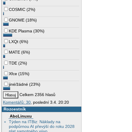
COSMIC
(
2%
)
GNOME
(
18%
)
KDE Plasma
(
30%
)
LXQt
(
6%
)
MATE
(
6%
)
TDE
(
2%
)
Xfce
(
15%
)
jiné/žádné
(
23%
)
Celkem 2356 hlasů
Komentářů: 30
, poslední 3.4. 20:20
Rozcestník
AbcLinuxu
Týden na ITBiz: Náklady na
podpůrnou AI převýší do roku 2028
plat samotného vývo