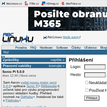
AbcLinuxu.cz
ITBiz.cz
HDmag.cz
AbcPráce.cz
AbcLinuxu
hledá autory
!
Poradna
FAQ
Hardware
Software
Články
Učebnice
Blog
Styl
×
Přihlášení
Zprávičky
napište »
Pracovní nabídky
inzerujte »
Login:
Sonic Pi 5.0.0
Heslo:
dnes 12:44 | Nová verze
Sam Aaron
vydal novou major verzi
Neukládat 
5.0.0
aplikace
Sonic Pi
(
Wikipedie
)
určené také pro výuku programování
Používat H
pomocí skládání hudby. Přehled
novinek na
GitHubu
. Instalovat lze také
z
Flathubu
.