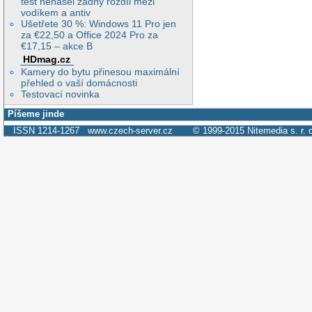
test nenašel žádný rozdíl mezi
vodíkem a antiv
Ušetřete 30 %: Windows 11 Pro jen
za €22,50 a Office 2024 Pro za
€17,15 – akce B
HDmag.cz
Kamery do bytu přinesou maximální
přehled o vaší domácnosti
Testovací novinka
Píšeme jinde
ISSN 1214-1267
www.czech-server.cz
© 1999-2015
Nitemedia s. r. 