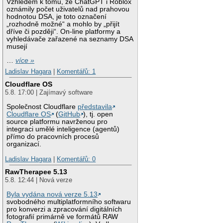
Vzhledem k tomu, že ChatGPT i Roblox
oznámily počet uživatelů nad prahovou
hodnotou DSA, je toto označení
„rozhodně možné“ a mohlo by „přijít
dříve či později“. On-line platformy a
vyhledávače zařazené na seznamy DSA
musejí
…
více »
Ladislav Hagara
|
Komentářů: 1
Cloudflare OS
5.8. 17:00 | Zajímavý software
Společnost Cloudflare
představila
Cloudflare OS
(
GitHub
), tj. open
source platformu navrženou pro
integraci umělé inteligence (agentů)
přímo do pracovních procesů
organizací.
Ladislav Hagara
|
Komentářů: 0
RawTherapee 5.13
5.8. 12:44 | Nová verze
Byla vydána nová verze 5.13
svobodného multiplatformního softwaru
pro konverzi a zpracování digitálních
fotografií primárně ve formátů RAW