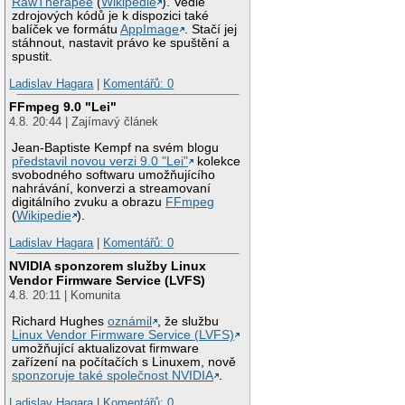
RawTherapee
(
Wikipedie
). Vedle
zdrojových kódů je k dispozici také
balíček ve formátu
AppImage
. Stačí jej
stáhnout, nastavit právo ke spuštění a
spustit.
Ladislav Hagara
|
Komentářů: 0
FFmpeg 9.0 "Lei"
4.8. 20:44 | Zajímavý článek
Jean-Baptiste Kempf na svém blogu
představil novou verzi 9.0 "Lei"
kolekce
svobodného softwaru umožňujícího
nahrávání, konverzi a streamovaní
digitálního zvuku a obrazu
FFmpeg
(
Wikipedie
).
Ladislav Hagara
|
Komentářů: 0
NVIDIA sponzorem služby Linux
Vendor Firmware Service (LVFS)
4.8. 20:11 | Komunita
Richard Hughes
oznámil
, že službu
Linux Vendor Firmware Service (LVFS)
umožňující aktualizovat firmware
zařízení na počítačích s Linuxem, nově
sponzoruje také společnost NVIDIA
.
Ladislav Hagara
|
Komentářů: 0