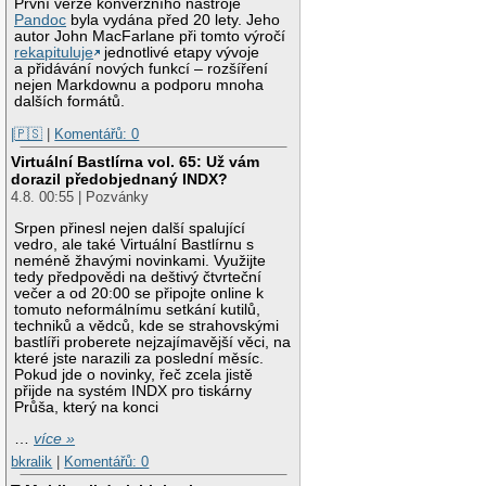
První verze konverzního nástroje
Pandoc
byla vydána před 20 lety. Jeho
autor John MacFarlane při tomto výročí
rekapituluje
jednotlivé etapy vývoje
a přidávání nových funkcí – rozšíření
nejen Markdownu a podporu mnoha
dalších formátů.
|🇵🇸
|
Komentářů: 0
Virtuální Bastlírna vol. 65: Už vám
dorazil předobjednaný INDX?
4.8. 00:55 | Pozvánky
Srpen přinesl nejen další spalující
vedro, ale také Virtuální Bastlírnu s
neméně žhavými novinkami. Využijte
tedy předpovědi na deštivý čtvrteční
večer a od 20:00 se připojte online k
tomuto neformálnímu setkání kutilů,
techniků a vědců, kde se strahovskými
bastlíři proberete nejzajímavější věci, na
které jste narazili za poslední měsíc.
Pokud jde o novinky, řeč zcela jistě
přijde na systém INDX pro tiskárny
Průša, který na konci
…
více »
bkralik
|
Komentářů: 0