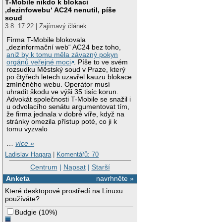
T-Mobile nikdo k blokaci
‚dezinfowebu‘ AC24 nenutil, píše
soud
3.8. 17:22 | Zajímavý článek
Firma T-Mobile blokovala
„dezinformační web“ AC24 bez toho,
aniž by k tomu měla závazný pokyn
orgánů veřejné moci
. Píše to ve svém
rozsudku Městský soud v Praze, který
po čtyřech letech uzavřel kauzu blokace
zmíněného webu. Operátor musí
uhradit škodu ve výši 35 tisíc korun.
Advokát společnosti T-Mobile se snažil i
u odvolacího senátu argumentovat tím,
že firma jednala v dobré víře, když na
stránky omezila přístup poté, co ji k
tomu vyzvalo
…
více »
Ladislav Hagara
|
Komentářů: 70
Centrum
|
Napsat
|
Starší
Anketa
navrhněte »
Které desktopové prostředí na Linuxu
používáte?
Budgie
(
10%
)