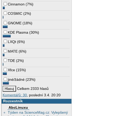
Cinnamon
(
7%
)
COSMIC
(
2%
)
GNOME
(
18%
)
KDE Plasma
(
30%
)
LXQt
(
6%
)
MATE
(
6%
)
TDE
(
2%
)
Xfce
(
15%
)
jiné/žádné
(
23%
)
Celkem 2333 hlasů
Komentářů: 30
, poslední 3.4. 20:20
Rozcestník
AbcLinuxu
Týden na ScienceMag.cz: Vylepšený