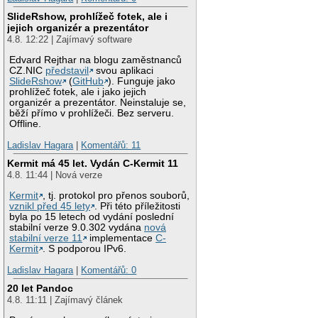
SlideRshow, prohlížeč fotek, ale i
jejich organizér a prezentátor
4.8. 12:22 | Zajímavý software
Edvard Rejthar na blogu zaměstnanců
CZ.NIC
představil
svou aplikaci
SlideRshow
(
GitHub
). Funguje jako
prohlížeč fotek, ale i jako jejich
organizér a prezentátor. Neinstaluje se,
běží přímo v prohlížeči. Bez serveru.
Offline.
Ladislav Hagara
|
Komentářů: 11
Kermit má 45 let. Vydán C-Kermit 11
4.8. 11:44 | Nová verze
Kermit
, tj. protokol pro přenos souborů,
vznikl před 45 lety
. Při této příležitosti
byla po 15 letech od vydání poslední
stabilní verze 9.0.302 vydána
nová
stabilní verze 11
implementace
C-
Kermit
. S podporou IPv6.
Ladislav Hagara
|
Komentářů: 0
20 let Pandoc
4.8. 11:11 | Zajímavý článek