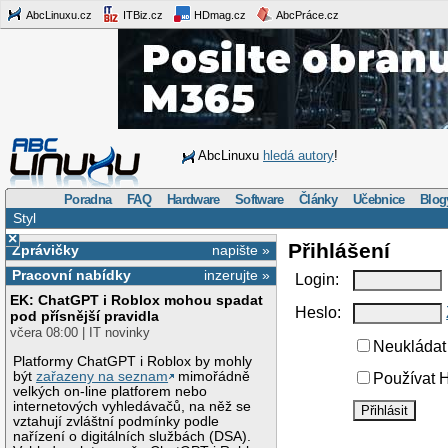
AbcLinuxu.cz
ITBiz.cz
HDmag.cz
AbcPráce.cz
AbcLinuxu
hledá autory
!
Poradna
FAQ
Hardware
Software
Články
Učebnice
Blog
Styl
×
Přihlášení
Zprávičky
napište »
Pracovní nabídky
inzerujte »
Login:
EK: ChatGPT i Roblox mohou spadat
Heslo:
pod přísnější pravidla
včera 08:00 | IT novinky
Neukládat 
Platformy ChatGPT i Roblox by mohly
být
zařazeny na seznam
mimořádně
Používat H
velkých on-line platforem nebo
internetových vyhledávačů, na něž se
vztahují zvláštní podmínky podle
nařízení o digitálních službách (DSA).