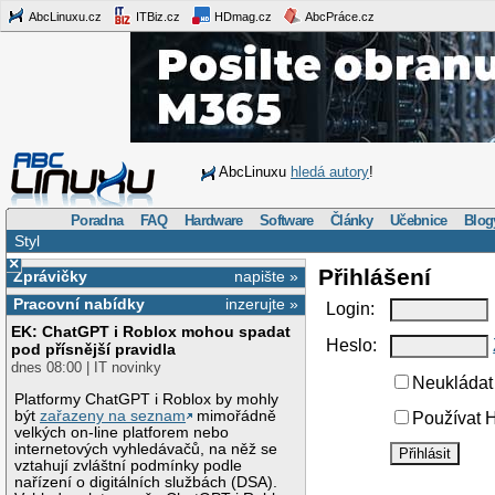
AbcLinuxu.cz
ITBiz.cz
HDmag.cz
AbcPráce.cz
AbcLinuxu
hledá autory
!
Poradna
FAQ
Hardware
Software
Články
Učebnice
Blog
Styl
×
Přihlášení
Zprávičky
napište »
Pracovní nabídky
inzerujte »
Login:
EK: ChatGPT i Roblox mohou spadat
Heslo:
pod přísnější pravidla
dnes 08:00 | IT novinky
Neukládat 
Platformy ChatGPT i Roblox by mohly
být
zařazeny na seznam
mimořádně
Používat H
velkých on-line platforem nebo
internetových vyhledávačů, na něž se
vztahují zvláštní podmínky podle
nařízení o digitálních službách (DSA).