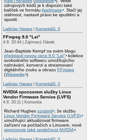
RawTherapee
(
Wikipedie
). Vedle
zdrojových kódů je k dispozici také
balíček ve formátu
AppImage
. Stačí jej
stáhnout, nastavit právo ke spuštění a
spustit.
Ladislav Hagara
|
Komentářů: 0
FFmpeg 9.0 "Lei"
4.8. 20:44 | Zajímavý článek
Jean-Baptiste Kempf na svém blogu
představil novou verzi 9.0 "Lei"
kolekce
svobodného softwaru umožňujícího
nahrávání, konverzi a streamovaní
digitálního zvuku a obrazu
FFmpeg
(
Wikipedie
).
Ladislav Hagara
|
Komentářů: 0
NVIDIA sponzorem služby Linux
Vendor Firmware Service (LVFS)
4.8. 20:11 | Komunita
Richard Hughes
oznámil
, že službu
Linux Vendor Firmware Service (LVFS)
umožňující aktualizovat firmware
zařízení na počítačích s Linuxem, nově
sponzoruje také společnost NVIDIA
.
Ladislav Hagara
|
Komentářů: 0