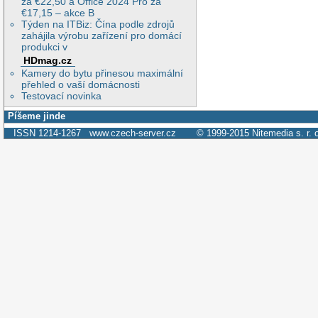
za €22,50 a Office 2024 Pro za
€17,15 – akce B
Týden na ITBiz: Čína podle zdrojů
zahájila výrobu zařízení pro domácí
produkci v
HDmag.cz
Kamery do bytu přinesou maximální
přehled o vaší domácnosti
Testovací novinka
Píšeme jinde
ISSN 1214-1267
www.czech-server.cz
© 1999-2015
Nitemedia s. r. 