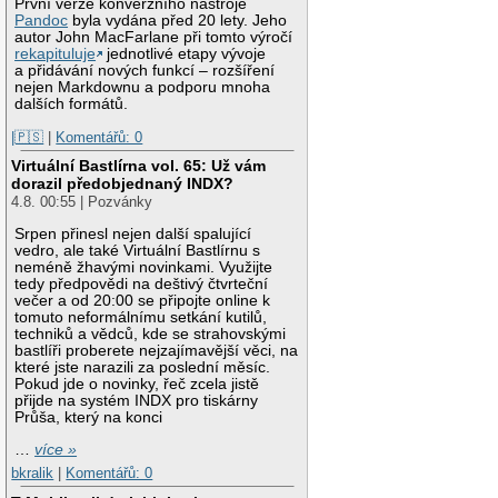
První verze konverzního nástroje
Pandoc
byla vydána před 20 lety. Jeho
autor John MacFarlane při tomto výročí
rekapituluje
jednotlivé etapy vývoje
a přidávání nových funkcí – rozšíření
nejen Markdownu a podporu mnoha
dalších formátů.
|🇵🇸
|
Komentářů: 0
Virtuální Bastlírna vol. 65: Už vám
dorazil předobjednaný INDX?
4.8. 00:55 | Pozvánky
Srpen přinesl nejen další spalující
vedro, ale také Virtuální Bastlírnu s
neméně žhavými novinkami. Využijte
tedy předpovědi na deštivý čtvrteční
večer a od 20:00 se připojte online k
tomuto neformálnímu setkání kutilů,
techniků a vědců, kde se strahovskými
bastlíři proberete nejzajímavější věci, na
které jste narazili za poslední měsíc.
Pokud jde o novinky, řeč zcela jistě
přijde na systém INDX pro tiskárny
Průša, který na konci
…
více »
bkralik
|
Komentářů: 0