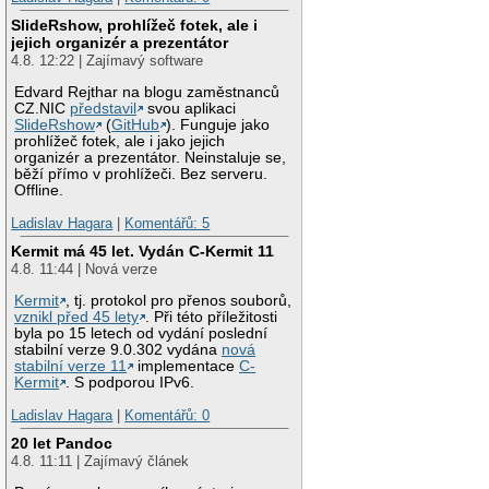
SlideRshow, prohlížeč fotek, ale i
jejich organizér a prezentátor
4.8. 12:22 | Zajímavý software
Edvard Rejthar na blogu zaměstnanců
CZ.NIC
představil
svou aplikaci
SlideRshow
(
GitHub
). Funguje jako
prohlížeč fotek, ale i jako jejich
organizér a prezentátor. Neinstaluje se,
běží přímo v prohlížeči. Bez serveru.
Offline.
Ladislav Hagara
|
Komentářů: 5
Kermit má 45 let. Vydán C-Kermit 11
4.8. 11:44 | Nová verze
Kermit
, tj. protokol pro přenos souborů,
vznikl před 45 lety
. Při této příležitosti
byla po 15 letech od vydání poslední
stabilní verze 9.0.302 vydána
nová
stabilní verze 11
implementace
C-
Kermit
. S podporou IPv6.
Ladislav Hagara
|
Komentářů: 0
20 let Pandoc
4.8. 11:11 | Zajímavý článek