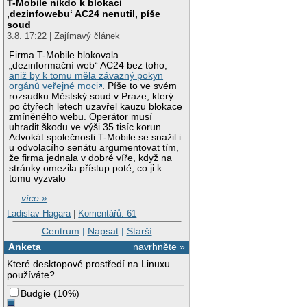
T-Mobile nikdo k blokaci
‚dezinfowebu‘ AC24 nenutil, píše
soud
3.8. 17:22 | Zajímavý článek
Firma T-Mobile blokovala
„dezinformační web“ AC24 bez toho,
aniž by k tomu měla závazný pokyn
orgánů veřejné moci
. Píše to ve svém
rozsudku Městský soud v Praze, který
po čtyřech letech uzavřel kauzu blokace
zmíněného webu. Operátor musí
uhradit škodu ve výši 35 tisíc korun.
Advokát společnosti T-Mobile se snažil i
u odvolacího senátu argumentovat tím,
že firma jednala v dobré víře, když na
stránky omezila přístup poté, co ji k
tomu vyzvalo
…
více »
Ladislav Hagara
|
Komentářů: 61
Centrum
|
Napsat
|
Starší
Anketa
navrhněte »
Které desktopové prostředí na Linuxu
používáte?
Budgie
(
10%
)