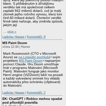
újmy, které její platformy působí mladým
lidem. S přihlédnutím k dřívějšímu
verdiktu tak má společnost celkem
zaplatit 942 milionů dolarů, což je malý
zlomek jejího ročního výnosu, který loni
činil 60 miliard dolarů. Čtvrteční verdikt
firmě také nařizuje, aby změnila způsob,
jakým její
…
více »
Ladislav Hagara
|
Komentářů: 8
MS Paint Doom
včera 12:44 | Humor
Mark Russinovich (CTO v Microsoft
Azure) se
na LinkedIn pochlubil
svým
projektem
MS Paint Doom
napsaným
pomocí Claude. Hru Doom umožňuje
hrát v programu Malování (Microsoft
Paint). Malování funguje jako monitor.
Herní engine (ViZDoom) běží na pozadí
a každý vykreslený snímek hry vkládá
automaticky přes schránku (clipboard)
do Malování.
Ladislav Hagara
|
Komentářů: 2
EK: ChatGPT i Roblox mohou spadat
pod přísnější pravidla