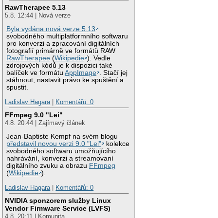
RawTherapee 5.13
5.8. 12:44 | Nová verze
Byla vydána nová verze 5.13
svobodného multiplatformního softwaru
pro konverzi a zpracování digitálních
fotografií primárně ve formátů RAW
RawTherapee
(
Wikipedie
). Vedle
zdrojových kódů je k dispozici také
balíček ve formátu
AppImage
. Stačí jej
stáhnout, nastavit právo ke spuštění a
spustit.
Ladislav Hagara
|
Komentářů: 0
FFmpeg 9.0 "Lei"
4.8. 20:44 | Zajímavý článek
Jean-Baptiste Kempf na svém blogu
představil novou verzi 9.0 "Lei"
kolekce
svobodného softwaru umožňujícího
nahrávání, konverzi a streamovaní
digitálního zvuku a obrazu
FFmpeg
(
Wikipedie
).
Ladislav Hagara
|
Komentářů: 0
NVIDIA sponzorem služby Linux
Vendor Firmware Service (LVFS)
4.8. 20:11 | Komunita