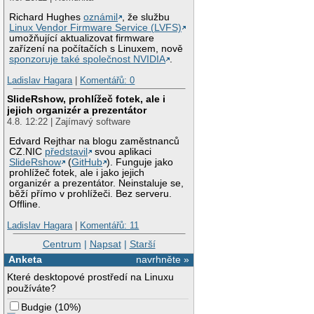
Richard Hughes
oznámil
, že službu
Linux Vendor Firmware Service (LVFS)
umožňující aktualizovat firmware
zařízení na počítačích s Linuxem, nově
sponzoruje také společnost NVIDIA
.
Ladislav Hagara
|
Komentářů: 0
SlideRshow, prohlížeč fotek, ale i
jejich organizér a prezentátor
4.8. 12:22 | Zajímavý software
Edvard Rejthar na blogu zaměstnanců
CZ.NIC
představil
svou aplikaci
SlideRshow
(
GitHub
). Funguje jako
prohlížeč fotek, ale i jako jejich
organizér a prezentátor. Neinstaluje se,
běží přímo v prohlížeči. Bez serveru.
Offline.
Ladislav Hagara
|
Komentářů: 11
Centrum
|
Napsat
|
Starší
Anketa
navrhněte »
Které desktopové prostředí na Linuxu
používáte?
Budgie
(
10%
)