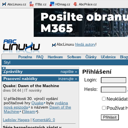
AbcLinuxu.cz
ITBiz.cz
HDmag.cz
AbcPráce.cz
AbcLinuxu
hledá autory
!
Poradna
FAQ
Hardware
Software
Články
Učebnice
Blog
Styl
×
Přihlášení
Zprávičky
napište »
Pracovní nabídky
inzerujte »
Login:
Quake: Dawn of the Machine
Heslo:
dnes 04:44 | IT novinky
U příležitosti 30. výročí vydání
Neukládat 
počítačové hry
Quake
byla
vydána
nová epizoda
s názvem
Dawn of the
Používat H
Machine
(
Steam
).
Ladislav Hagara
|
Komentářů: 0
Série bezpečnostních záplat v