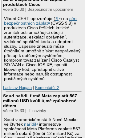
produktech Cisco
včera 16:00 | Bezpečnostní upozornění
Vládní CERT upozorňuje (
𝕏
) na
sérii
bezpečnostních záplat
(CVSS 9.9) v
produktech Cisco řešících kritické
zranitelnosti umožňující obejití
autentizace, eskalaci oprávnění,
vzdálené spuštění kódu a odepření
služby. Úspěšné zneužití může
útočníkům umožnit získat neoprávněný
přístup k dotčeným systémům,
kompromitovat zařízení Cisco Catalyst
SD-WAN a Cisco IOS XE, spustit
libovolný kód, zpřístupnit citlivé
informace nebo narušit dostupnost
postižených systémů.
Ladislav Hagara
|
Komentářů: 2
Soud nařídil firmě Meta zaplatit 567
milionů USD kvůli újmě způsobené
dětem
včera 15:33 | IT novinky
Soud v americkém státě Nové Mexiko
ve čtvrtek
nařídil
internetové
společnosti Meta Platforms zaplatit 567
milionů dolarů (téměř 12 miliard Kč) za