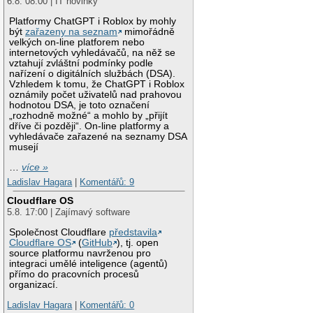
6.8. 08:00 | IT novinky
Platformy ChatGPT i Roblox by mohly
být
zařazeny na seznam
mimořádně
velkých on-line platforem nebo
internetových vyhledávačů, na něž se
vztahují zvláštní podmínky podle
nařízení o digitálních službách (DSA).
Vzhledem k tomu, že ChatGPT i Roblox
oznámily počet uživatelů nad prahovou
hodnotou DSA, je toto označení
„rozhodně možné“ a mohlo by „přijít
dříve či později“. On-line platformy a
vyhledávače zařazené na seznamy DSA
musejí
…
více »
Ladislav Hagara
|
Komentářů: 9
Cloudflare OS
5.8. 17:00 | Zajímavý software
Společnost Cloudflare
představila
Cloudflare OS
(
GitHub
), tj. open
source platformu navrženou pro
integraci umělé inteligence (agentů)
přímo do pracovních procesů
organizací.
Ladislav Hagara
|
Komentářů: 0