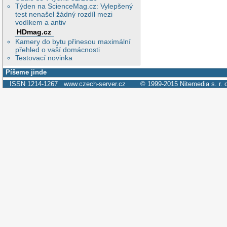
Týden na ScienceMag.cz: Vylepšený
test nenašel žádný rozdíl mezi
vodíkem a antiv
HDmag.cz
Kamery do bytu přinesou maximální
přehled o vaší domácnosti
Testovací novinka
Píšeme jinde
ISSN 1214-1267
www.czech-server.cz
© 1999-2015
Nitemedia s. r. 