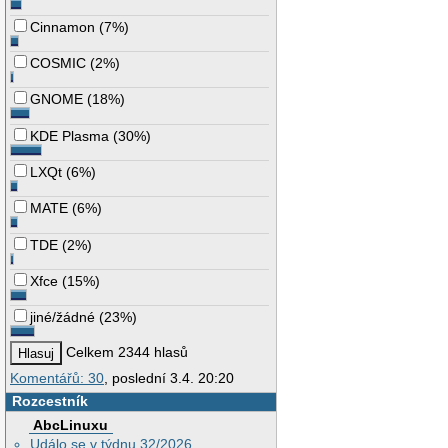
Cinnamon
(
7%
)
COSMIC
(
2%
)
GNOME
(
18%
)
KDE Plasma
(
30%
)
LXQt
(
6%
)
MATE
(
6%
)
TDE
(
2%
)
Xfce
(
15%
)
jiné/žádné
(
23%
)
Celkem 2344 hlasů
Komentářů: 30
, poslední 3.4. 20:20
Rozcestník
AbcLinuxu
Událo se v týdnu 32/2026