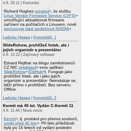
4.8. 20:11 | Komunita
Richard Hughes
oznámil
, že službu
Linux Vendor Firmware Service (LVFS)
umožňující aktualizovat firmware
zařízení na počítačích s Linuxem, nově
sponzoruje také společnost NVIDIA
.
Ladislav Hagara
|
Komentářů: 1
SlideRshow, prohlížeč fotek, ale i
jejich organizér a prezentátor
4.8. 12:22 | Zajímavý software
Edvard Rejthar na blogu zaměstnanců
CZ.NIC
představil
svou aplikaci
SlideRshow
(
GitHub
). Funguje jako
prohlížeč fotek, ale i jako jejich
organizér a prezentátor. Neinstaluje se,
běží přímo v prohlížeči. Bez serveru.
Offline.
Ladislav Hagara
|
Komentářů: 3
Kermit má 45 let. Vydán C-Kermit 11
4.8. 11:44 | Nová verze
Kermit
, tj. protokol pro přenos souborů,
vznikl před 45 lety
. Při této příležitosti
byla po 15 letech od vydání poslední