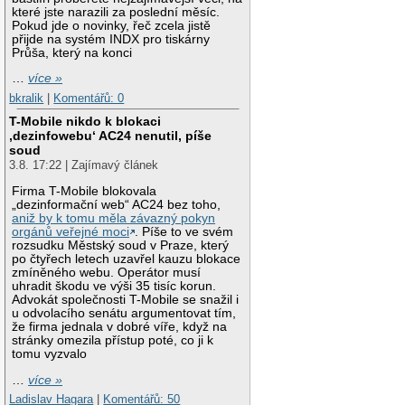
které jste narazili za poslední měsíc.
Pokud jde o novinky, řeč zcela jistě
přijde na systém INDX pro tiskárny
Průša, který na konci
…
více »
bkralik
|
Komentářů: 0
T-Mobile nikdo k blokaci
‚dezinfowebu‘ AC24 nenutil, píše
soud
3.8. 17:22 | Zajímavý článek
Firma T-Mobile blokovala
„dezinformační web“ AC24 bez toho,
aniž by k tomu měla závazný pokyn
orgánů veřejné moci
. Píše to ve svém
rozsudku Městský soud v Praze, který
po čtyřech letech uzavřel kauzu blokace
zmíněného webu. Operátor musí
uhradit škodu ve výši 35 tisíc korun.
Advokát společnosti T-Mobile se snažil i
u odvolacího senátu argumentovat tím,
že firma jednala v dobré víře, když na
stránky omezila přístup poté, co ji k
tomu vyzvalo
…
více »
Ladislav Hagara
|
Komentářů: 50