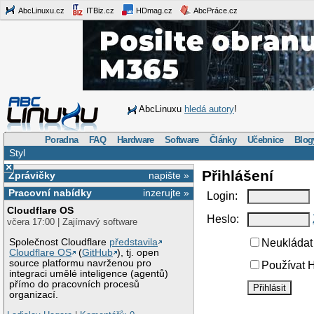
AbcLinuxu.cz
ITBiz.cz
HDmag.cz
AbcPráce.cz
AbcLinuxu
hledá autory
!
Poradna
FAQ
Hardware
Software
Články
Učebnice
Blog
Styl
×
Přihlášení
Zprávičky
napište »
Pracovní nabídky
inzerujte »
Login:
Cloudflare OS
Heslo:
včera 17:00 | Zajímavý software
Společnost Cloudflare
představila
Neukládat 
Cloudflare OS
(
GitHub
), tj. open
source platformu navrženou pro
Používat H
integraci umělé inteligence (agentů)
přímo do pracovních procesů
organizací.