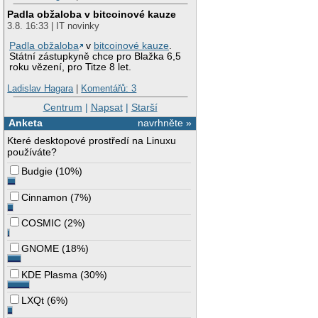
Padla obžaloba v bitcoinové kauze
3.8. 16:33 | IT novinky
Padla obžaloba
v
bitcoinové kauze
.
Státní zástupkyně chce pro Blažka 6,5
roku vězení, pro Titze 8 let.
Ladislav Hagara
|
Komentářů: 3
Centrum
|
Napsat
|
Starší
Anketa
navrhněte »
Které desktopové prostředí na Linuxu
používáte?
Budgie
(
10%
)
Cinnamon
(
7%
)
COSMIC
(
2%
)
GNOME
(
18%
)
KDE Plasma
(
30%
)
LXQt
(
6%
)