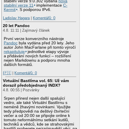
stabilní verze 9.0.302 vydána
nová
stabilní verze 11
implementace
C-
Kermit
. S podporou IPv6.
Ladislav Hagara
|
Komentářů: 0
20 let Pandoc
4.8. 11:11 | Zajímavý článek
První verze konverzního nástroje
Pandoc
byla vydána před 20 lety. Jeho
autor John MacFarlane při tomto výročí
rekapituluje
jednotlivé etapy vývoje
a přidávání nových funkcí – rozšíření
nejen Markdownu a podporu mnoha
dalších formátů.
|🇵🇸
|
Komentářů: 0
Virtuální Bastlírna vol. 65: Už vám
dorazil předobjednaný INDX?
4.8. 00:55 | Pozvánky
Srpen přinesl nejen další spalující
vedro, ale také Virtuální Bastlírnu s
neméně žhavými novinkami. Využijte
tedy předpovědi na deštivý čtvrteční
večer a od 20:00 se připojte online k
tomuto neformálnímu setkání kutilů,
techniků a vědců, kde se strahovskými
bastlíři proberete nejzajímavější věci, na