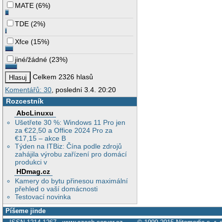
MATE
(
6%
)
TDE
(
2%
)
Xfce
(
15%
)
jiné/žádné
(
23%
)
Celkem 2326 hlasů
Komentářů: 30
, poslední 3.4. 20:20
Rozcestník
AbcLinuxu
Ušetřete 30 %: Windows 11 Pro jen
za €22,50 a Office 2024 Pro za
€17,15 – akce B
Týden na ITBiz: Čína podle zdrojů
zahájila výrobu zařízení pro domácí
produkci v
HDmag.cz
Kamery do bytu přinesou maximální
přehled o vaší domácnosti
Testovací novinka
Píšeme jinde