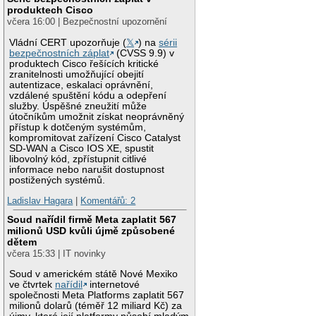
produktech Cisco
včera 16:00 | Bezpečnostní upozornění
Vládní CERT upozorňuje (
𝕏
) na
sérii
bezpečnostních záplat
(CVSS 9.9) v
produktech Cisco řešících kritické
zranitelnosti umožňující obejití
autentizace, eskalaci oprávnění,
vzdálené spuštění kódu a odepření
služby. Úspěšné zneužití může
útočníkům umožnit získat neoprávněný
přístup k dotčeným systémům,
kompromitovat zařízení Cisco Catalyst
SD-WAN a Cisco IOS XE, spustit
libovolný kód, zpřístupnit citlivé
informace nebo narušit dostupnost
postižených systémů.
Ladislav Hagara
|
Komentářů: 2
Soud nařídil firmě Meta zaplatit 567
milionů USD kvůli újmě způsobené
dětem
včera 15:33 | IT novinky
Soud v americkém státě Nové Mexiko
ve čtvrtek
nařídil
internetové
společnosti Meta Platforms zaplatit 567
milionů dolarů (téměř 12 miliard Kč) za