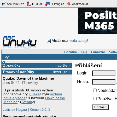
AbcLinuxu.cz
ITBiz.cz
HDmag.cz
AbcPráce.cz
AbcLinuxu
hledá autory
!
Poradna
FAQ
Hardware
Softw
Styl
×
Přihlášení
Zprávičky
napište »
Pracovní nabídky
inzerujte »
Login:
Quake: Dawn of the Machine
Heslo:
dnes 04:44 | IT novinky
U příležitosti 30. výročí vydání
Neukládat 
počítačové hry
Quake
byla
vydána
nová epizoda
s názvem
Dawn of the
Používat H
Machine
(
Steam
).
Ladislav Hagara
|
Komentářů: 3
Série bezpečnostních záplat v