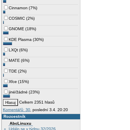
Cinnamon
(
7%
)
COSMIC
(
2%
)
GNOME
(
18%
)
KDE Plasma
(
30%
)
LXQt
(
6%
)
MATE
(
6%
)
TDE
(
2%
)
Xfce
(
15%
)
jiné/žádné
(
23%
)
Celkem 2351 hlasů
Komentářů: 30
, poslední 3.4. 20:20
Rozcestník
AbcLinuxu
Událo se v týdnu 32/2026