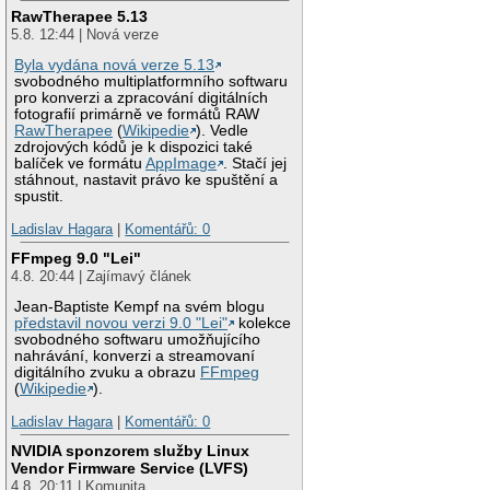
RawTherapee 5.13
5.8. 12:44 | Nová verze
Byla vydána nová verze 5.13
svobodného multiplatformního softwaru
pro konverzi a zpracování digitálních
fotografií primárně ve formátů RAW
RawTherapee
(
Wikipedie
). Vedle
zdrojových kódů je k dispozici také
balíček ve formátu
AppImage
. Stačí jej
stáhnout, nastavit právo ke spuštění a
spustit.
Ladislav Hagara
|
Komentářů: 0
FFmpeg 9.0 "Lei"
4.8. 20:44 | Zajímavý článek
Jean-Baptiste Kempf na svém blogu
představil novou verzi 9.0 "Lei"
kolekce
svobodného softwaru umožňujícího
nahrávání, konverzi a streamovaní
digitálního zvuku a obrazu
FFmpeg
(
Wikipedie
).
Ladislav Hagara
|
Komentářů: 0
NVIDIA sponzorem služby Linux
Vendor Firmware Service (LVFS)
4.8. 20:11 | Komunita