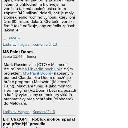
újmy, které její platformy působí mladým
lidem. S přihlédnutím k dřívějšímu
verdiktu tak má společnost celkem
zaplatit 942 milionů dolarů, což je malý
zlomek jejího ročního výnosu, který loni
činil 60 miliard dolarů. Čtvrteční verdikt
firmě také nařizuje, aby změnila způsob,
jakým její
…
více »
Ladislav Hagara
|
Komentářů: 13
MS Paint Doom
včera 12:44 | Humor
Mark Russinovich (CTO v Microsoft
Azure) se
na LinkedIn pochlubil
svým
projektem
MS Paint Doom
napsaným
pomocí Claude. Hru Doom umožňuje
hrát v programu Malování (Microsoft
Paint). Malování funguje jako monitor.
Herní engine (ViZDoom) běží na pozadí
a každý vykreslený snímek hry vkládá
automaticky přes schránku (clipboard)
do Malování.
Ladislav Hagara
|
Komentářů: 3
EK: ChatGPT i Roblox mohou spadat
pod přísnější pravidla