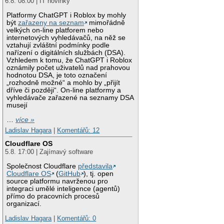
6.8. 08:00 | IT novinky
Platformy ChatGPT i Roblox by mohly
být
zařazeny na seznam
mimořádně
velkých on-line platforem nebo
internetových vyhledávačů, na něž se
vztahují zvláštní podmínky podle
nařízení o digitálních službách (DSA).
Vzhledem k tomu, že ChatGPT i Roblox
oznámily počet uživatelů nad prahovou
hodnotou DSA, je toto označení
„rozhodně možné“ a mohlo by „přijít
dříve či později“. On-line platformy a
vyhledávače zařazené na seznamy DSA
musejí
…
více »
Ladislav Hagara
|
Komentářů: 12
Cloudflare OS
5.8. 17:00 | Zajímavý software
Společnost Cloudflare
představila
Cloudflare OS
(
GitHub
), tj. open
source platformu navrženou pro
integraci umělé inteligence (agentů)
přímo do pracovních procesů
organizací.
Ladislav Hagara
|
Komentářů: 0