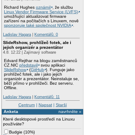
Richard Hughes
oznámil
, že službu
Linux Vendor Firmware Service (LVFS)
umožňující aktualizovat firmware
zařízení na počítačích s Linuxem, nově
sponzoruje také společnost NVIDIA
.
Ladislav Hagara
|
Komentářů: 0
SlideRshow, prohlížeč fotek, ale i
jejich organizér a prezentátor
4.8. 12:22 | Zajímavý software
Edvard Rejthar na blogu zaměstnanců
CZ.NIC
představil
svou aplikaci
SlideRshow
(
GitHub
). Funguje jako
prohlížeč fotek, ale i jako jejich
organizér a prezentátor. Neinstaluje se,
běží přímo v prohlížeči. Bez serveru.
Offline.
Ladislav Hagara
|
Komentářů: 11
Centrum
|
Napsat
|
Starší
Anketa
navrhněte »
Které desktopové prostředí na Linuxu
používáte?
Budgie
(
10%
)