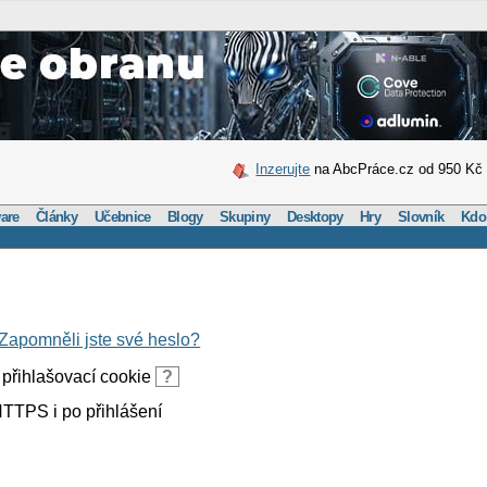
Inzerujte
na AbcPráce.cz od 950 Kč
are
Články
Učebnice
Blogy
Skupiny
Desktopy
Hry
Slovník
Kdo
Zapomněli jste své heslo?
přihlašovací cookie
?
TTPS i po přihlášení