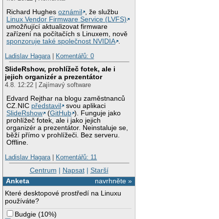
Richard Hughes
oznámil
, že službu
Linux Vendor Firmware Service (LVFS)
umožňující aktualizovat firmware
zařízení na počítačích s Linuxem, nově
sponzoruje také společnost NVIDIA
.
Ladislav Hagara
|
Komentářů: 0
SlideRshow, prohlížeč fotek, ale i
jejich organizér a prezentátor
4.8. 12:22 | Zajímavý software
Edvard Rejthar na blogu zaměstnanců
CZ.NIC
představil
svou aplikaci
SlideRshow
(
GitHub
). Funguje jako
prohlížeč fotek, ale i jako jejich
organizér a prezentátor. Neinstaluje se,
běží přímo v prohlížeči. Bez serveru.
Offline.
Ladislav Hagara
|
Komentářů: 11
Centrum
|
Napsat
|
Starší
Anketa
navrhněte »
Které desktopové prostředí na Linuxu
používáte?
Budgie
(
10%
)