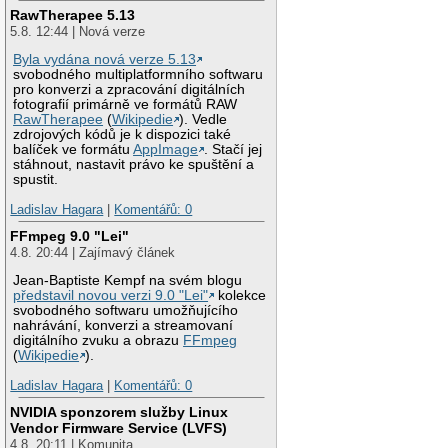
RawTherapee 5.13
5.8. 12:44 | Nová verze
Byla vydána nová verze 5.13
svobodného multiplatformního softwaru
pro konverzi a zpracování digitálních
fotografií primárně ve formátů RAW
RawTherapee
(
Wikipedie
). Vedle
zdrojových kódů je k dispozici také
balíček ve formátu
AppImage
. Stačí jej
stáhnout, nastavit právo ke spuštění a
spustit.
Ladislav Hagara
|
Komentářů: 0
FFmpeg 9.0 "Lei"
4.8. 20:44 | Zajímavý článek
Jean-Baptiste Kempf na svém blogu
představil novou verzi 9.0 "Lei"
kolekce
svobodného softwaru umožňujícího
nahrávání, konverzi a streamovaní
digitálního zvuku a obrazu
FFmpeg
(
Wikipedie
).
Ladislav Hagara
|
Komentářů: 0
NVIDIA sponzorem služby Linux
Vendor Firmware Service (LVFS)
4.8. 20:11 | Komunita