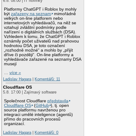
6.8. 08:00 | IT novinky
Platformy ChatGPT i Roblox by mohly
být
zařazeny na seznam
mimořádně
velkých on-line platforem nebo
internetových vyhledávačů, na něž se
vztahují zvláštní podmínky podle
nařízení o digitálních službách (DSA).
Vzhledem k tomu, že ChatGPT i Roblox
oznámily počet uživatelů nad prahovou
hodnotou DSA, je toto označení
„rozhodně možné“ a mohlo by „přijít
dříve či později“. On-line platformy a
vyhledávače zařazené na seznamy DSA
musejí
…
více »
Ladislav Hagara
|
Komentářů: 11
Cloudflare OS
5.8. 17:00 | Zajímavý software
Společnost Cloudflare
představila
Cloudflare OS
(
GitHub
), tj. open
source platformu navrženou pro
integraci umělé inteligence (agentů)
přímo do pracovních procesů
organizací.
Ladislav Hagara
|
Komentářů: 0