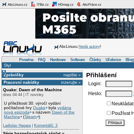
AbcLinuxu.cz
ITBiz.cz
HDmag.cz
AbcPráce.cz
AbcLinuxu
hledá autory
!
Poradna
FAQ
Hardware
Software
Články
Učebnice
Blog
Styl
×
Přihlášení
Zprávičky
napište »
Pracovní nabídky
inzerujte »
Login:
Quake: Dawn of the Machine
Heslo:
dnes 04:44 | IT novinky
U příležitosti 30. výročí vydání
Neukládat 
počítačové hry
Quake
byla
vydána
nová epizoda
s názvem
Dawn of the
Používat H
Machine
(
Steam
).
Ladislav Hagara
|
Komentářů: 3
Série bezpečnostních záplat v