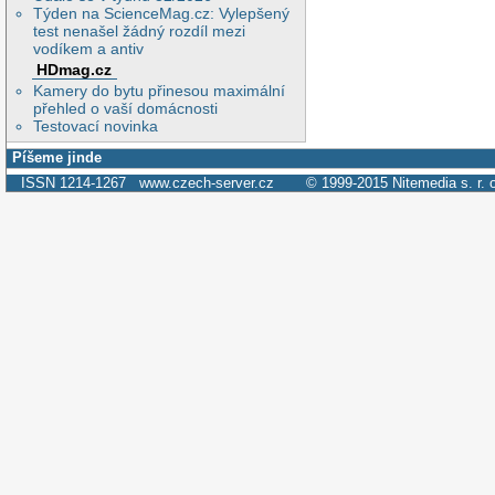
Týden na ScienceMag.cz: Vylepšený
test nenašel žádný rozdíl mezi
vodíkem a antiv
HDmag.cz
Kamery do bytu přinesou maximální
přehled o vaší domácnosti
Testovací novinka
Píšeme jinde
ISSN 1214-1267
www.czech-server.cz
© 1999-2015
Nitemedia s. r. 