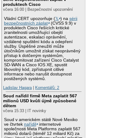
produktech Cisco
včera 16:00 | Bezpečnostní upozornění
Vládní CERT upozorňuje (
𝕏
) na
sérii
bezpečnostních záplat
(CVSS 9.9) v
produktech Cisco řešících kritické
zranitelnosti umožňující obejití
autentizace, eskalaci oprávnění,
vzdálené spuštění kódu a odepření
služby. Úspěšné zneužití může
útočníkům umožnit získat neoprávněný
přístup k dotčeným systémům,
kompromitovat zařízení Cisco Catalyst
SD-WAN a Cisco IOS XE, spustit
libovolný kód, zpřístupnit citlivé
informace nebo narušit dostupnost
postižených systémů.
Ladislav Hagara
|
Komentářů: 2
Soud nařídil firmě Meta zaplatit 567
milionů USD kvůli újmě způsobené
dětem
včera 15:33 | IT novinky
Soud v americkém státě Nové Mexiko
ve čtvrtek
nařídil
internetové
společnosti Meta Platforms zaplatit 567
milionů dolarů (téměř 12 miliard Kč) za