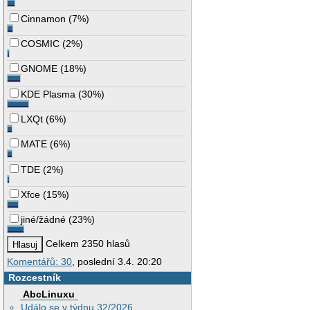
Cinnamon
(
7%
)
COSMIC
(
2%
)
GNOME
(
18%
)
KDE Plasma
(
30%
)
LXQt
(
6%
)
MATE
(
6%
)
TDE
(
2%
)
Xfce
(
15%
)
jiné/žádné
(
23%
)
Celkem 2350 hlasů
Komentářů: 30
, poslední 3.4. 20:20
Rozcestník
AbcLinuxu
Událo se v týdnu 32/2026