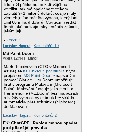
újmy, které její platformy působí mladým
lidem. S přihlédnutím k dřívějšímu
verdiktu tak má společnost celkem
zaplatit 942 milionů dolarů, což je malý
zlomek jejího ročního výnosu, který loni
činil 60 miliard dolarů. Čtvrteční verdikt
firmě také nařizuje, aby změnila způsob,
jakým její
…
více »
Ladislav Hagara
|
Komentářů: 10
MS Paint Doom
včera 12:44 | Humor
Mark Russinovich (CTO v Microsoft
Azure) se
na LinkedIn pochlubil
svým
projektem
MS Paint Doom
napsaným
pomocí Claude. Hru Doom umožňuje
hrát v programu Malování (Microsoft
Paint). Malování funguje jako monitor.
Herní engine (ViZDoom) běží na pozadí
a každý vykreslený snímek hry vkládá
automaticky přes schránku (clipboard)
do Malování.
Ladislav Hagara
|
Komentářů: 2
EK: ChatGPT i Roblox mohou spadat
pod přísnější pravidla